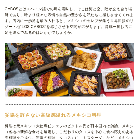
CABOSとはスペイン語での岬を意味し、そこは海と空、陸が交え合う場
所であり、時より様々な表情や自然の豊かさを私たちに感じさせてくれま
す。店内に一歩足を踏み入れると、メキシコのセレブが集う世界屈指のリ
ゾート地‟LOS CABOS”を感じさせる空間が広がります。是非一度お店に
足を運んでみるのはいかがでしょうか。
妥協を許さない高級感溢れるメキシコ料理
料理は元メキシコ大使専任シェフのビクトル氏が日本国内は勿論、メキシ
コ各地の新鮮な食材を選定し、こだわりのタコスを中心に食べ応えのある
肉料理をご提供。定番の料理「タコス」に「トスターダ」など、メキシコ