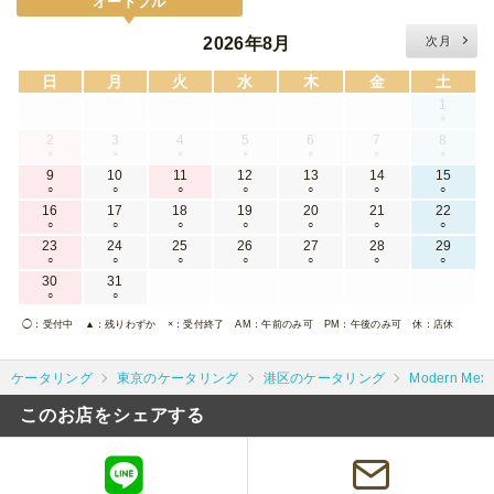
オードブル
2026年8月
次月
日
月
火
水
木
金
土
1
×
2
3
4
5
6
7
8
×
×
×
×
×
×
×
9
10
11
12
13
14
15
○
○
○
○
○
○
○
16
17
18
19
20
21
22
○
○
○
○
○
○
○
23
24
25
26
27
28
29
○
○
○
○
○
○
○
30
31
○
○
◯
：受付中
▲
：残りわずか
×
：受付終了
AM
：午前のみ可
PM
：午後のみ可
休
：店休
ケータリング
東京のケータリング
港区のケータリング
Modern Mex
このお店をシェアする