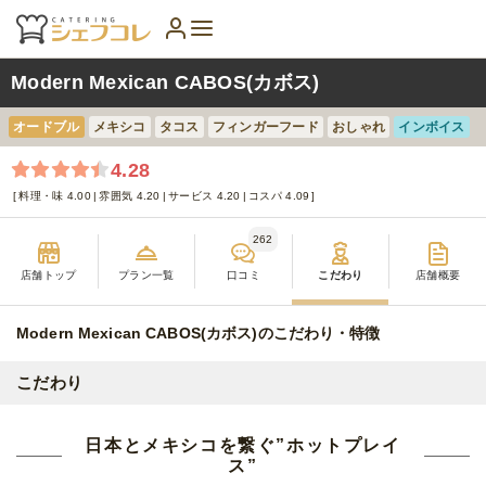
Modern Mexican CABOS(カボス)
オードブル
メキシコ
タコス
フィンガーフード
おしゃれ
インボイス
4.28
料理・味 4.00
雰囲気 4.20
サービス 4.20
コスパ 4.09
262
店舗トップ
プラン一覧
口コミ
こだわり
店舗概要
Modern Mexican CABOS(カボス)のこだわり・特徴
こだわり
日本とメキシコを繋ぐ”ホットプレイ
ス”