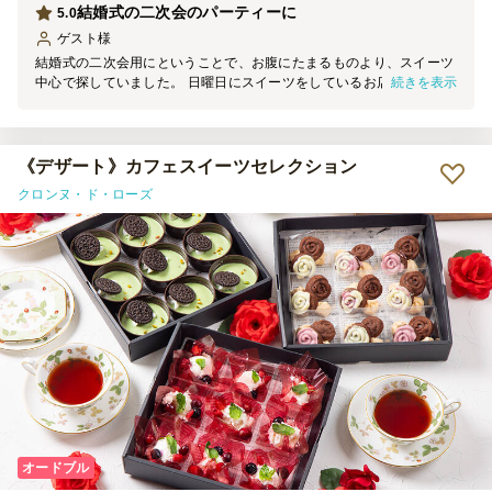
結婚式の二次会のパーティーに
5.0
ゲスト
様
結婚式の二次会用にということで、お腹にたまるものより、スイーツ
続きを表示
中心で探していました。 日曜日にスイーツをしているお店は都内で
はここしかなくて、ここにしました。 量はもう少しあると満足です
が、味は満足いけました。 また機会があれば利用させていただきま
す。
《デザート》カフェスイーツセレクション
クロンヌ・ド・ローズ
オードブル