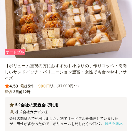
オードブル
【ボリューム重視の方におすすめ】小ぶりの手作りコッペ・肉肉
しいサンドイッチ・バリエーション豊富・女性でも食べやすいサ
イズ
4.53
15
900
件
円
/人（37,000円〜）
締切
2日前12時
会社の懇親会で利用
5.0
株式会社カナデン
様
会社の懇親会で利用しました。別でオードブルを発注していました
続きを表示
が、男性が多かったので、ボリュームをだしたく今回パンを追加で手
配しました。色々な種類があって、どれも凝っていてとてもおいしか