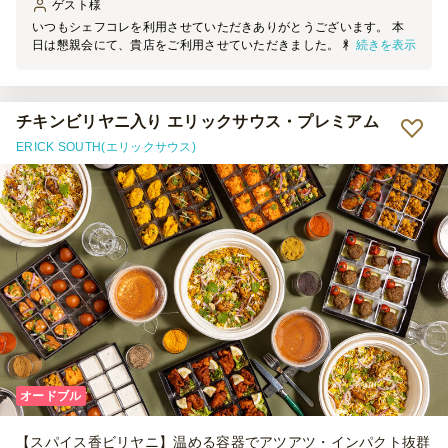
ゲスト
様
いつもシェフコレを利用させていただきありがとうございます。 本
続きを表示
日は懇親会にて、貴店をご利用させていただきました。 料理の見た
目は素晴らしく、大変満足しております。 機会がございましたら、
ぜひご利用させていただきます。
チキンビリヤニ入り エリックサウス・プレミアム
ERICK SOUTH(エリックサウス)
オードブル
【スパイス香ビリヤニ】温める容器でアツアツ・インパクト抜群