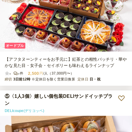
オードブル
【アフタヌーンティーをお手元に】紅茶との相性バッチリ・華や
かな見た目・女子会・セイボリーも味わえるラインナップ
-
-
2,500
件
円
/人（37,000円〜）
締切
3日前12時
※定休日を除く営業日換算
定休日
日・祝
⑤〈1人3個〉嬉しい個包装DELIサンドイッチプラ
ン
DELIcoupe(デリコッペ)