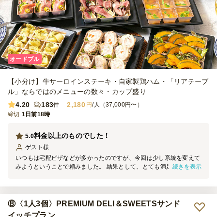
オードブル
【小分け】牛サーロインステーキ・自家製鶏ハム・「リアテーブ
ル」ならではのメニューの数々・カップ盛り
4.20
183
2,180
件
円
/人（37,000円〜）
締切
1日前18時
料金以上のものでした！
5.0
ゲスト
様
いつもは宅配ピザなどが多かったのですが、今回は少し系統を変えて
続きを表示
みようということで頼みました。 結果として、とても満足です！ ま
ず、彩も豊かで雰囲気が華やかでしたし、種類も豊富で肉と野菜のバ
ランスも◎ 女性社員からも好評でした！ 機会があればまたお願いし
たいです！
⑧〈1人3個〉PREMIUM DELI＆SWEETSサンド
イッチプラン