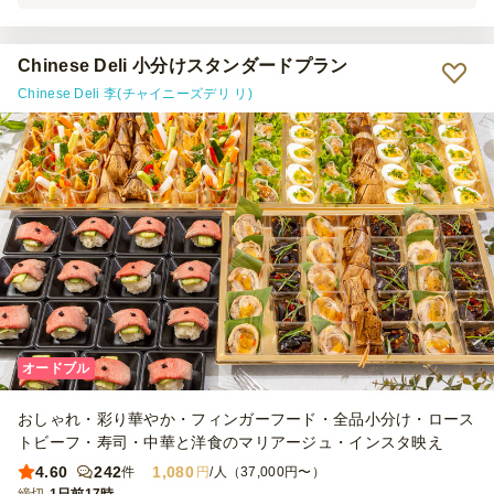
でいました。そのまま出すだけで豪華にセンスよいテーブルになりま
した！ 子供も大人もみんなでおいしく頂きました。 押し寿司と思っ
ていたら手毬寿司でした！ おしょうゆまで入っており、至れり尽く
せりでした。 ちなみに今回はお夕食の時間で、男性陣が多かったた
Chinese Deli 小分けスタンダードプラン
め一応細巻きやからあげ、生ハム、パンなどは別に用意しました。
Chinese Deli 李(チャイニーズデリ リ)
またホームパーティーの際にはオーダーしたいと思います。
オードブル
おしゃれ・彩り華やか・フィンガーフード・全品小分け・ロース
トビーフ・寿司・中華と洋食のマリアージュ・インスタ映え
4.60
242
1,080
件
円
/人（37,000円〜）