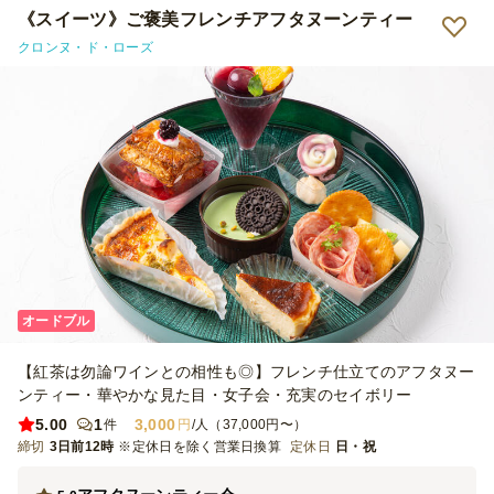
《スイーツ》ご褒美フレンチアフタヌーンティー
クロンヌ・ド・ローズ
オードブル
【紅茶は勿論ワインとの相性も◎】フレンチ仕立てのアフタヌー
ンティー・華やかな見た目・女子会・充実のセイボリー
5.00
1
3,000
件
円
/人（37,000円〜）
締切
3日前12時
※定休日を除く営業日換算
定休日
日・祝