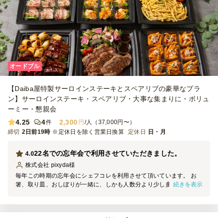
オードブル
【Daiba屋特製サーロインステーキとスペアリブの豪華なプラ
ン】サーロインステーキ・スペアリブ・大事な集まりに・ボリュ
ーミー・懇親会
4.25
4
2,300
件
円
/人（37,000円〜）
締切
2日前19時
※定休日を除く営業日換算
定休日
日・月
22名での忘年会で利用させていただきました。
4.0
株式会社 pixyda
様
毎年この時期の忘年会にシェフコレを利用させて頂いています。 お
続きを表示
箸、取り皿、おしぼりが一緒に、しかも人数分より少し多めに入れて
頂いているのがとても助かっています。 メインにお寿司を注文し、
「オカズ＆つまみ」という感じで 22名でしたが苦手なものなどを食
べない人も居るので19名分を注文。 スペアリブ、ステーキ、ソーセ