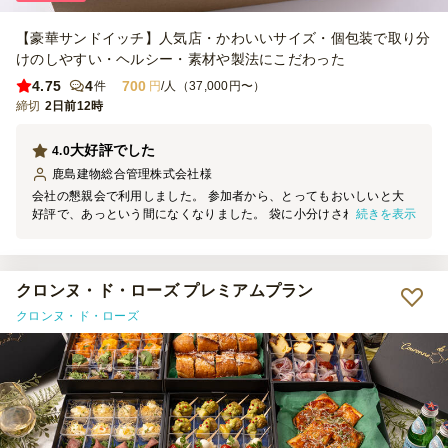
【豪華サンドイッチ】人気店・かわいいサイズ・個包装で取り分
けのしやすい・ヘルシー・素材や製法にこだわった
4.75
4
700
件
円
/人（37,000円〜）
締切
2日前12時
大好評でした
4.0
鹿島建物総合管理株式会社
様
会社の懇親会で利用しました。 参加者から、とってもおいしいと大
続きを表示
好評で、あっという間になくなりました。 袋に小分けされているた
め衛生的にもバッチリだと思います。 次回も是非利用したいです。
ごちそうさまでした。
クロンヌ・ド・ローズ プレミアムプラン
クロンヌ・ド・ローズ