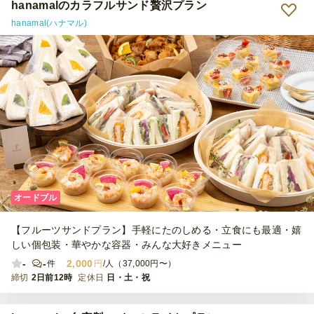
ージ、ポテト、エビマヨ、チョコケーキ等の 人気が高いものは全部
hanamalのカラフルサンド贅沢プラン
なくなりましたが、その他のものは程よく残ったかなという感じで
hanamal(ハナマル)
足りないという事はありませんでした。（残った物は4人くらいでタ
ッパに詰めて持って帰れる量でした） メインになる炭水化物系を他
で買ってくるとちょうどいい感じだと思います。 味についてはスペ
アリブとステーキは温める事をお勧めします。 温めなくても美味し
くはあるのですが厚みがあって少々堅いので温めたらもっとおいしい
です！ あと！チョコケーキがしっとりとしていて予想より美味しか
ったです！ 総評としては 味も量も予想通りで満足しています。
オードブル
【フルーツサンドプラン】手軽にたのしめる・立食にも最適・嬉
しい個包装・華やかな容器・みんな大好きメニュー
-
-
2,000
件
円
/人（37,000円〜）
締切
2日前12時
定休日
日・土・祝