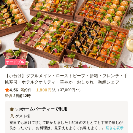
オードブル
【小分け】ダブルメイン・ローストビーフ・折箱・フレンチ・手
毬寿司・ホテルクオリティ・華やか・おしゃれ・熟練シェフ
4.56
9
1,800
件
円
/人（37,000円〜）
締切
2日前12時
ホームパーティーで利用
5.0
ゲスト
様
祝日でも届けて頂けて助かりました！配達の方もとても丁寧で感じが
続きを表示
良かったです。 お料理は、見栄えもよくてお味もよく、みんな喜ん