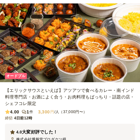
オードブル
【エリックサウスといえば】アツアツで食べるカレー・南インド
料理専門店・お酒によく合う・お肉料理もばっちり・話題の店・
シェフコレ限定
4.00
1
3,300
件
円
/人（37,000円〜）
締切
4日前12時
大変好評でした！
4.0
株式会社博報堂プロダクツ
様