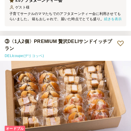
アフタヌーンティー会
5.0
ゲスト
様
子育てサークルのママたちでのアフタヌーンティー会に利用させても
続きを表示
らいました。 箱もおしゃれで、届いた時点でとても盛り上がりまし
た。中身の盛り付けはもちろん、味もとっても美味しくて、頼んで本
当によかったです。
③〈1人2個〉PREMIUM 贅沢DELIサンドイッチプ
ラン
DELIcoupe(デリコッペ)
オードブル