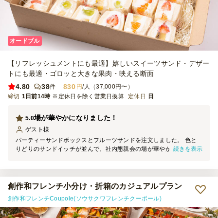
オードブル
【リフレッシュメントにも最適】嬉しいスイーツサンド・デザー
トにも最適・ゴロッと大きな果肉・映える断面
4.80
38
830
件
円
/人（37,000円〜）
締切
1日前14時
※定休日を除く営業日換算
定休日
日
場が華やかになりました！
5.0
ゲスト
様
パーティーサンドボックスとフルーツサンドを注文しました。 色と
続きを表示
りどりのサンドイッチが並んで、社内懇親会の場が華やかになりまし
た。 サンドイッチはひとつひとつがボリュームもあり、食事として
の満足感もありました。 個包装なので分けやすいのも良いと思いま
した。
創作和フレンチ小分け・折箱のカジュアルプラン
創作和フレンチCoupole(ソウサクワフレンチクーポール)