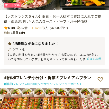
オードブル
【レストランスタイル】個食・お一人様ずつ容器に入れてご提
供・低温調理した人気のローストビーフ・お手軽価格
4.38
37
1,620
件
円
/人（37,000円〜）
締切
1日前18時
豪華な夕食になりました！
4.5
ゲスト
様
7人分の料理を作るのは時間がかかって 大変なので、コスパが良く、
続きを表示
いつも助かっています。お皿もオシャレで食べ終わった後そのまま捨
てられるので、大人数招待してパーティーするときにまた利用したい
です。
創作和フレンチ小分け・折箱のプレミアムプラン
創作和フレンチCoupole(ソウサクワフレンチクーポール)