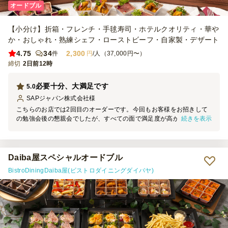
オードブル
【小分け】折箱・フレンチ・手毬寿司・ホテルクオリティ・華や
か・おしゃれ・熟練シェフ・ローストビーフ・自家製・デザート
4.75
34
2,300
件
円
/人（37,000円〜）
締切
2日前12時
必要十分、大満足です
5.0
SAPジャパン株式会社
様
こちらのお店では2回目のオーダーです。今回もお客様をお招きして
続きを表示
の勉強会後の懇親会でしたが、すべての面で満足度が高かったです。
これだけのお料理が、配送までオール込みで、1人あたり2300円で配
達していただけるとは、ありがたいことです。またリピートします！
Daiba屋スペシャルオードブル
BistroDiningDaiba屋(ビストロダイニングダイバヤ)