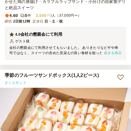
かせた鶏の唐揚げ・カラフルラップサンド・小分けの自家製デリ
と絶品スイーツ
4.60
5
3,500
件
円
/人（37,000円〜）
締切
2日前12時
定休日
日・土・祝
会社の懇親会にて利用
4.0
ゲスト
様
会社の懇親会にて利用させてもらいました。 ありきたりなピザや寿
続きを表示
司ではなく、スイーツの含めた見栄えの良い食材を狙ったのですが、
結果、味もボリュームも大変満足しました。 社内のスタッフから
は、今回は豪華、美味しいと好評でした。 強いて言えば、料理名が
分かるお品書きが入っていると、より良かったなと思います。
季節のフルーツサンドボックス(1人2ピース)
さくらサンド