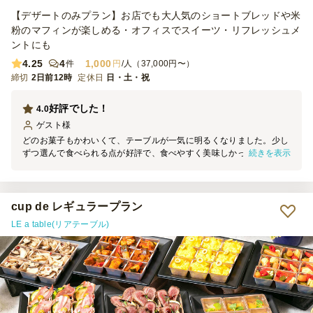
【デザートのみプラン】お店でも大人気のショートブレッドや米
粉のマフィンが楽しめる・オフィスでスイーツ・リフレッシュメ
ントにも
4.25
4
1,000
件
円
/人（37,000円〜）
締切
2日前12時
定休日
日・土・祝
好評でした！
4.0
ゲスト
様
どのお菓子もかわいくて、テーブルが一気に明るくなりました。少し
続きを表示
ずつ選んで食べられる点が好評で、食べやすく美味しかったと参加者
からも良いコメントをいただきました。機会があればぜひまた利用さ
せてもらいます。
cup de レギュラープラン
LE a table(リアテーブル)