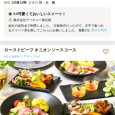
締切
2日前12時
定休日
日・土・祝
可愛くておいしいスイーツ！
4.0
株式会社アーチャー新社
様
会社の送別会で利用しました。 立食形式だったので、片手で食べれ
続きを表示
るスイーツ系を探してこちらにお願いしました。 複数のお店さんを
手配したなか、スイーツ系はこちらだけだったのですが、フルーツサ
ンドや自家製の瓶デザートなど 種類が豊富で見た目も可愛く、味も
甘すぎないおいしさで男性にも女性にも好評でした。到着時間もちょ
うどで助かりました！ また、機会があればよろしくお願いします！
ローストビーフ オニオンソースコース
LE a table(リアテーブル)