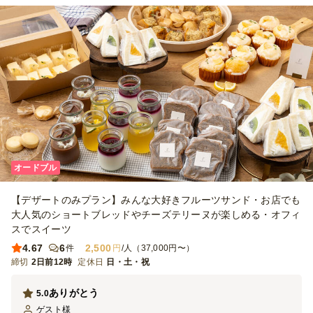
オードブル
【デザートのみプラン】みんな大好きフルーツサンド・お店でも
大人気のショートブレッドやチーズテリーヌが楽しめる・オフィ
スでスイーツ
4.67
6
2,500
件
円
/人（37,000円〜）
締切
2日前12時
定休日
日・土・祝
ありがとう
5.0
ゲスト
様