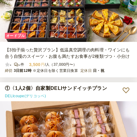
オードブル
【3拍子揃った贅沢プラン】低温真空調理の肉料理・ワインにも
合う自慢のスイーツ・お腹も満たすお食事が2種類づつ・小分け
-
-
3,500
件
円
/人（37,000円〜）
締切
3日前12時
※定休日を除く営業日換算
定休日
日・祝
①〈1人2個〉自家製DELIサンドイッチプラン
DELIcoupe(デリコッペ)