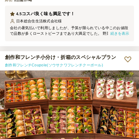
締切
1日前17時
コスパ良く味も満足です！
4.5
日本総合住生活株式会社
様
会社の暑気払いで利用しましたが、予算が限られている中このお値段
続きを表示
で品数が多くローストビーフまであり大満足でした。 野菜や卵のお
かげで彩も良かったです。小分けになっているため取りやすく参加者
からも好評でした。また次も利用したいと思います。
創作和フレンチ小分け・折箱のスペシャルプラン
創作和フレンチCoupole(ソウサクワフレンチクーポール)