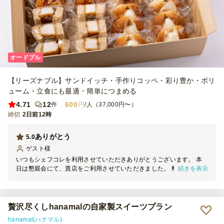
オードブル
【リーズナブル】サンドイッチ・手作りコッペ・彩り豊か・ボリ
ューム・立食にも最適・簡単につまめる
4.71
12
600
件
円
/人（37,000円〜）
締切
2日前12時
ありがとう
5.0
ゲスト
様
いつもシェフコレを利用させていただきありがとうございます。 本
続きを表示
日は懇親会にて、貴店をご利用させていただきました。 料理の見た
目は素晴らしく、大変満足しております。 機会がございましたら、
ぜひまたご利用させていただきます。
贅沢尽くしhanamalの自家製スイーツプラン
hanamal(ハナマル)