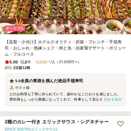
オードブル
【温製・小分け】ホテルクオリティ・折箱・フレンチ・手毬寿
司・おしゃれ・熟練シェフ・肉と魚・自家製デザート・ボリュー
ム・フルコース
5.00
2
4,800
件
円
/人（37,000円〜）
締切
2日前12時
全員の胃袋を掴んだ絶品手毬寿司
5.0
ゲスト
様
どのお料理も丁寧に作られていて、細やかなこだわりを感じました。
続きを表示
男性陣もしっかり満腹になってくれて、幹事として安心＆大満足で
す！加熱式容器で提供されたハヤシライスは、場を盛り上げてくれま
した。熱々の状態で美味しくいただけましたが、使用方法の説明書き
があるとよかったと感じました。リピートしたいです！
2種のカレー付き エリックサウス・シグネチャー
ERICK SOUTH(エリックサウス)