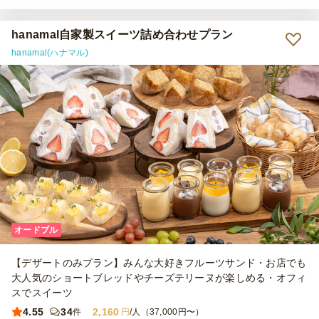
ったです。会場の人たちにも好評でした。全種類食べたいくらいでし
たが独り占めはできないので遠慮しましたが。しかしどの具材もおし
ゃれでした。また注文したいです。
hanamal自家製スイーツ詰め合わせプラン
hanamal(ハナマル)
オードブル
【デザートのみプラン】みんな大好きフルーツサンド・お店でも
大人気のショートブレッドやチーズテリーヌが楽しめる・オフィ
スでスイーツ
4.55
34
2,160
件
円
/人（37,000円〜）