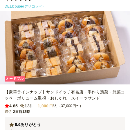
DELIcoupe(デリコッペ)
オードブル
【豪華ラインナップ】サンドイッチ有名店・手作り惣菜・惣菜コ
ッペ・ボリューム重視・おしゃれ・スイーツサンド
4.85
13
1,000
件
円
/人（37,000円〜）
締切
2日前12時
ありがとう
5.0