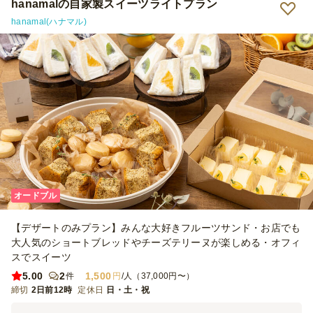
hanamalの自家製スイーツライトプラン
hanamal(ハナマル)
オードブル
【デザートのみプラン】みんな大好きフルーツサンド・お店でも
大人気のショートブレッドやチーズテリーヌが楽しめる・オフィ
スでスイーツ
5.00
2
1,500
件
円
/人（37,000円〜）
締切
2日前12時
定休日
日・土・祝