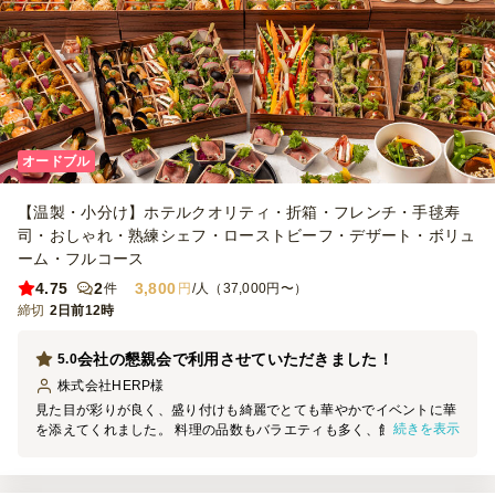
オードブル
【温製・小分け】ホテルクオリティ・折箱・フレンチ・手毬寿
司・おしゃれ・熟練シェフ・ローストビーフ・デザート・ボリュ
ーム・フルコース
4.75
2
3,800
件
円
/人（37,000円〜）
締切
2日前12時
会社の懇親会で利用させていただきました！
5.0
株式会社HERP
様
見た目が彩りが良く、盛り付けも綺麗でとても華やかでイベントに華
続きを表示
を添えてくれました。 料理の品数もバラエティも多く、飽きがなく
て良かったです。 是非またお願いしたいと思います！