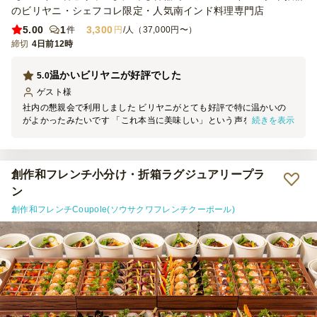
のビリヤニ・シェフコレ限定・人気南インド料理専門店
5.00
1
3,300
件
円
/人（37,000円〜）
締切
4日前12時
温かいビリヤニが好評でした
5.0
ゲスト
様
社内の懇親会で利用しました ビリヤニがとても好評で特に温かいの
続きを表示
がよかったみたいです 「これ本当に美味しい」という声を沢山聞け
ました 量が分からず足りないように一番品数の有るコースを選びま
したが 少し余るぐらい沢山の料理でした ありがとうございます
創作和フレンチ小分け・折箱ラグジュアリープラ
ン
創作和フレンチCoupole(ソウサクワフレンチクーポール)