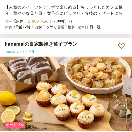
【人気のスイーツを少しずつ楽しめる】ちょっとしたカフェ気
分・華やかな見た目・女子会にピッタリ・食後のデザートにも
-
-
1,000
件
円
/人（37,000円〜）
締切
3日前12時
※定休日を除く営業日換算
定休日
日・祝
hanamalの自家製焼き菓子プラン
hanamal(ハナマル)
オードブル