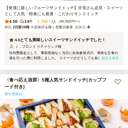
【食後に嬉しいフルーツサンドイッチ】甘党さん必見・スイーツ
として人気・軽食にも最適・こだわりサンドイッチ
4.50
14
1,700
件
円
/人（40,000円〜）
締切
2日前16時
※定休日を除く営業日換算
定休日
木
とても美味しいスイーツサンドイッチでした！
4.0
Ｊ．フロント リテイリング
様
社内懇親会として、事前登録なく当日に自由参加式の、簡単な立食の
続きを表示
場を行った際に利用しました。 スイーツがどうしても欲しく、小分
けになり、絶対にお味が良いもの！と思っていたため、口コミなど厳
選してこちらにさせていただきました。 今回は予算が比較的取れた
ので選択できましたが、お値段に決して負けないお味でした。 味の
バラエティーも良く、高級感があり、特別感をかもせました。 暑い
〈食べ応え抜群〉5種人気サンドイッチ(カップフ
ので心配しておりましたが、簡単に溶けてしまうこともなく、つつみ
ード付き)
を開けるのに手間取る場面もありましたが、食べやすさとしてもまあ
田中惣菜店
問題のない範囲でした。 スイーツでちょっと特別なおもてなしをし
たい、味が良いスイーツサンドが欲しい、という際にはとても良いと
思います！