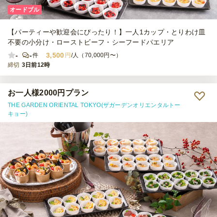
オードブル
【パーティーや歓迎会にぴったり！】一人1カップ・とりわけ皿
不要の小分け・ローストビーフ・シーフードパエリア
-
-
3,500
件
円
/人（70,000円〜）
締切
3日前12時
お一人様2000円プラン
THE GARDEN ORIENTAL TOKYO(ザガーデンオリエンタルトー
キョー)