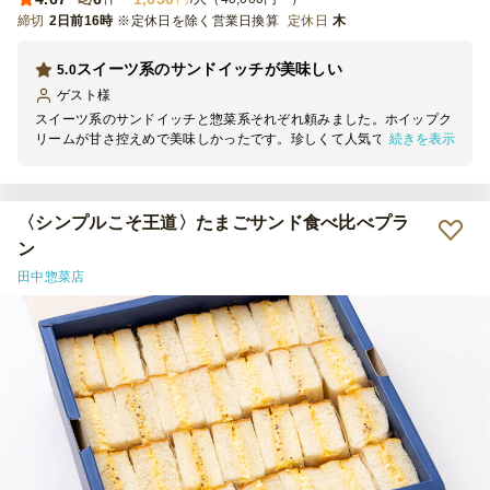
締切
2日前16時
※定休日を除く営業日換算
定休日
木
スイーツ系のサンドイッチが美味しい
5.0
ゲスト
様
スイーツ系のサンドイッチと惣菜系それぞれ頼みました。ホイップク
続きを表示
リームが甘さ控えめで美味しかったです。珍しくて人気でした！ パ
ンも柔らかくふわふわでパサつきなどはなかったです！
〈シンプルこそ王道〉たまごサンド食べ比べプラ
ン
田中惣菜店