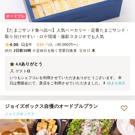
オードブル
【たまごサンド食べ比べ】人気ベーカリー・定番たまごサンド・
取り分けやすい・ロケ現場・撮影スタジオでも人気
4.00
1
630
件
円
/人（40,000円〜）
締切
2日前16時
※定休日を除く営業日換算
定休日
木
ありがとう
4.0
ゲスト
様
いつもシェフコレを利用させていただきありがとうございます。 本
続きを表示
日は懇親会にて、貴店をご利用させていただきました。 料理の見た
目は素晴らしく、大変満足しております。 機会がございましたら、
ぜひまたご利用させていただきます。
ジョイズボックス自慢のオードブルプラン
ジョイズボックス