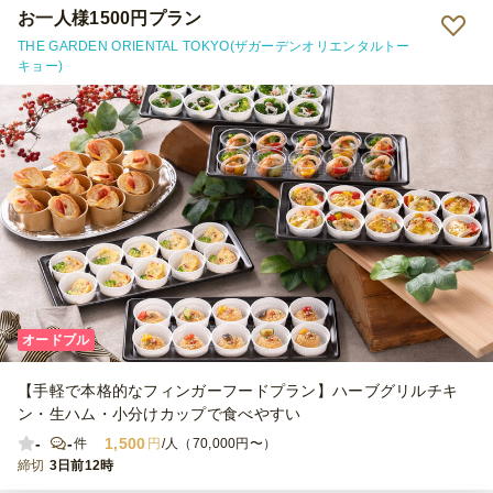
お一人様1500円プラン
THE GARDEN ORIENTAL TOKYO(ザガーデンオリエンタルトー
キョー)
オードブル
【手軽で本格的なフィンガーフードプラン】ハーブグリルチキ
ン・生ハム・小分けカップで食べやすい
-
-
1,500
件
円
/人（70,000円〜）
締切
3日前12時