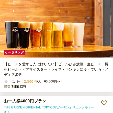
ケータリング
【ビールを愛する人に贈りたい】ビール飲み放題・生ビール・樽
生ビール・ビアマイスター・ライブ・キンキンに冷えている・メ
ディア多数
-
-
2,500
件
円
/人（60,000円〜）
締切
3日前12時
お一人様4000円プラン
THE GARDEN ORIENTAL TOKYO(ザガーデンオリエンタルトー
キョー)