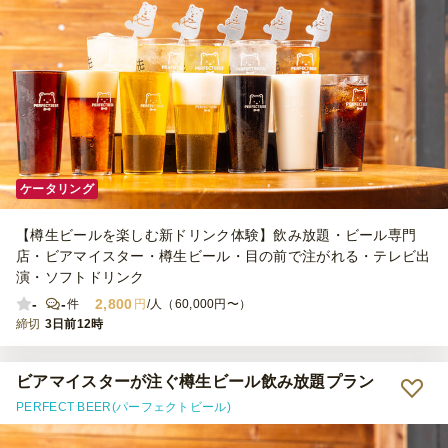
ケータリング
【樽生ビールを楽しむ新ドリンク体験】飲み放題・ビール専門
店・ビアマイスター・樽生ビール・目の前で注がれる・テレビ出
演・ソフトドリンク
-
-
2,800
件
円
/人（60,000円〜）
締切
3日前12時
ビアマイスターが注ぐ樽生ビール飲み放題プラン
PERFECT BEER(パーフェクトビール)