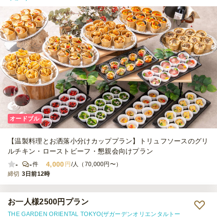
オードブル
【温製料理とお洒落小分けカッププラン】トリュフソースのグリ
ルチキン・ローストビーフ・懇親会向けプラン
-
-
4,000
件
円
/人（70,000円〜）
締切
3日前12時
お一人様2500円プラン
THE GARDEN ORIENTAL TOKYO(ザガーデンオリエンタルトー