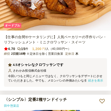
オードブル
【仕事の合間やケータリングに】人気ベーカリーの手作りパン・
リフレッシュメント・ミニクロワッサン・スイーツ
4.70
15
1,200
件
円
/人（40,000円〜）
締切
2日前16時
※定休日を除く営業日換算
定休日
木
オシャレなクロワッサンです
4.5
さわかみ投信株式会社
様
今回いつもと同じメニューではなく、クロワッサンをデザートにさせ
続きを表示
ていただきました。中でも、メロンパンの外側みたいな生地のクロワ
ッサンが非常に美味しかったです。今後ともよろしくお願いします。
〈シンプル〉定番2種サンドイッチ
田中惣菜店