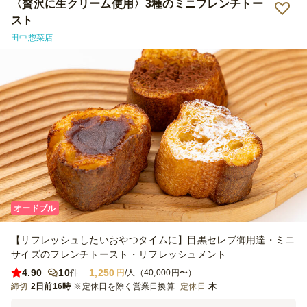
〈贅沢に生クリーム使用〉3種のミニフレンチトー
スト
田中惣菜店
オードブル
【リフレッシュしたいおやつタイムに】目黒セレブ御用達・ミニ
サイズのフレンチトースト・リフレッシュメント
4.90
10
1,250
件
円
/人（40,000円〜）
締切
2日前16時
※定休日を除く営業日換算
定休日
木