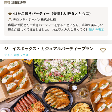
締切
1日前16時
たこ焼きパーティー（美味しい軽食とともに）
4.5
デロンギ・ジャパン株式会社
様
職場の仲間とたこ焼きパーティーをすることになり、追加で美味しい
続きを表示
軽食がほしくて注文しました。 わぁ♡とみんな喜んでくれました
が、ビニールの小袋の中にせっかくのタレが漏れてベタベタになって
いました。 タレやソースをパックにしてくれたらいいかもしれませ
ん。 でも、どれも美味しかったのでまた利用したいです！トレイ等
のごみが少なめだったのも◎
ジョイズボックス・カジュアルパーティープラン
ジョイズボックス