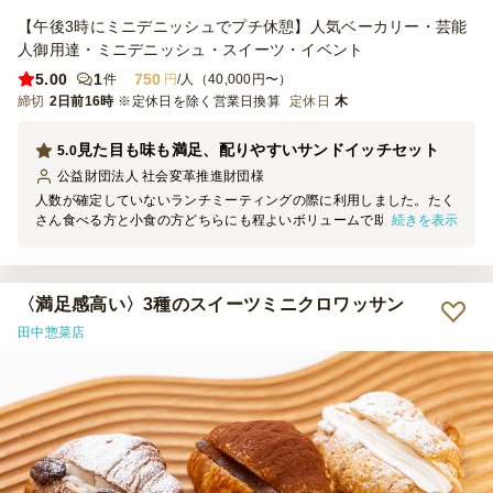
【午後3時にミニデニッシュでプチ休憩】人気ベーカリー・芸能
人御用達・ミニデニッシュ・スイーツ・イベント
5.00
1
750
件
円
/人（40,000円〜）
締切
2日前16時
※定休日を除く営業日換算
定休日
木
見た目も味も満足、配りやすいサンドイッチセット
5.0
公益財団法人 社会変革推進財団
様
人数が確定していないランチミーティングの際に利用しました。たく
続きを表示
さん食べる方と小食の方どちらにも程よいボリュームで助かりまし
た。サンドイッチはラッピングが食べやすく、見た目もきれいで好評
でした。付け合わせのキャロットラペやハーブチキンも美味しく、全
体的に満足度が高かったです。
〈満足感高い〉3種のスイーツミニクロワッサン
田中惣菜店