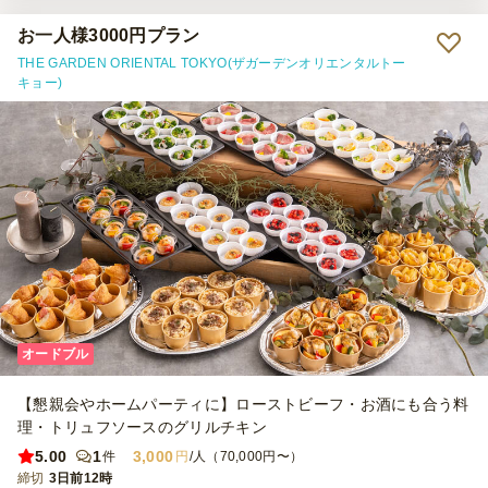
お一人様3000円プラン
THE GARDEN ORIENTAL TOKYO(ザガーデンオリエンタルトー
キョー)
オードブル
【懇親会やホームパーティに】ローストビーフ・お酒にも合う料
理・トリュフソースのグリルチキン
5.00
1
3,000
件
円
/人（70,000円〜）
締切
3日前12時