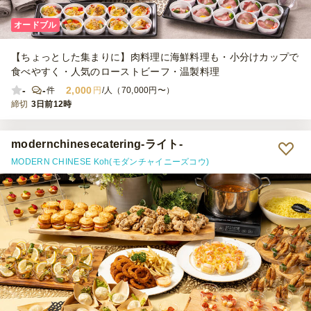
オードブル
【ちょっとした集まりに】肉料理に海鮮料理も・小分けカップで
食べやすく・人気のローストビーフ・温製料理
-
-
2,000
件
円
/人（70,000円〜）
締切
3日前12時
modernchinesecatering-ライト-
MODERN CHINESE Koh(モダンチャイニーズコウ)