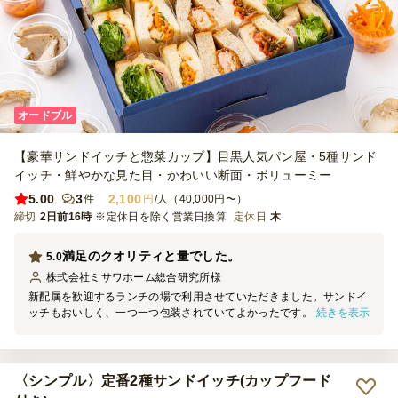
オードブル
【豪華サンドイッチと惣菜カップ】目黒人気パン屋・5種サンド
イッチ・鮮やかな見た目・かわいい断面・ボリューミー
5.00
3
2,100
件
円
/人（40,000円〜）
締切
2日前16時
※定休日を除く営業日換算
定休日
木
満足のクオリティと量でした。
5.0
株式会社ミサワホーム総合研究所
様
新配属を歓迎するランチの場で利用させていただきました。サンドイ
続きを表示
ッチもおいしく、一つ一つ包装されていてよかったです。量も大人の
男性含め満足でしたのでまた機会があれば利用させていただきたいと
思います。
〈シンプル〉定番2種サンドイッチ(カップフード