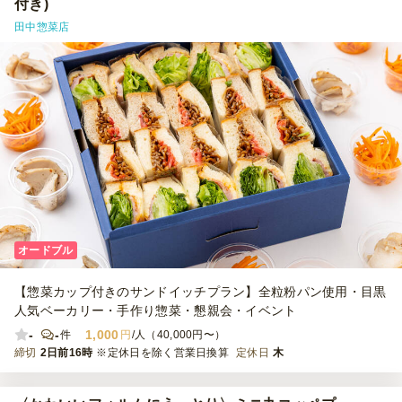
付き)
田中惣菜店
オードブル
【惣菜カップ付きのサンドイッチプラン】全粒粉パン使用・目黒
人気ベーカリー・手作り惣菜・懇親会・イベント
-
-
1,000
件
円
/人（40,000円〜）
締切
2日前16時
※定休日を除く営業日換算
定休日
木