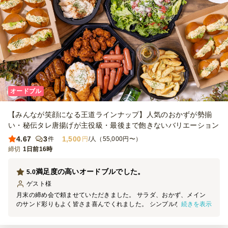
オードブル
【みんなが笑顔になる王道ラインナップ】人気のおかずが勢揃
い・秘伝タレ唐揚げが主役級・最後まで飽きないバリエーション
4.67
3
1,500
件
円
/人（55,000円〜）
締切
1日前16時
満足度の高いオードブルでした。
5.0
ゲスト
様
月末の締め会で頼ませていただきました。 サラダ、おかず、メイン
続きを表示
のサンド彩りもよく皆さま喜んでくれました。 シンプルなメニュー
ですが皆が好きなメニュー内容で満足度は高かったです。 また頼み
たいです。