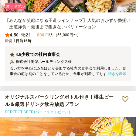
オードブル
【みんなが笑顔になる王道ラインナップ】人気のおかずが勢揃い
・王道洋食・最後まで飽きないバリエーション
4.50
2
800
件
円
/人（55,000円〜）
締切
1日前16時
少数での社内食事会
4.5
株式会社働楽ホールディングス
様
若い方を中心に15名ほどが参加する社内の食事会で利用しました。食
続きを表示
事会の前は別のことをしているため、食事が到着してもすぐに食べる
わけにもいかなかったのですが、冷めてもおいしいかったです。また
利用したいです。
オリジナルスパークリングボトル付き！樽生ビー
ル＆厳選ドリンク飲み放題プラン
PERFECT BEER(パーフェクトビール)