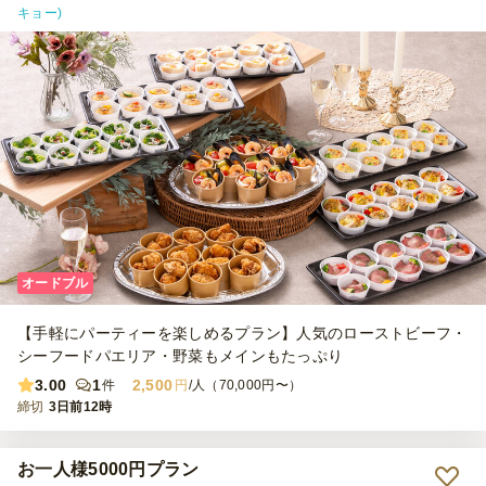
キョー)
オードブル
【手軽にパーティーを楽しめるプラン】人気のローストビーフ・
シーフードパエリア・野菜もメインもたっぷり
3.00
1
2,500
件
円
/人（70,000円〜）
締切
3日前12時
お一人様5000円プラン