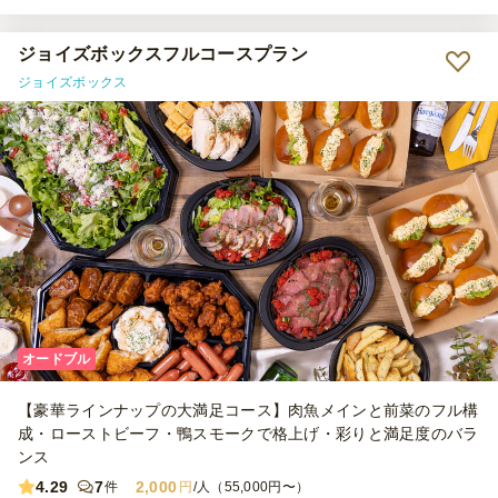
ジョイズボックスフルコースプラン
ジョイズボックス
オードブル
【豪華ラインナップの大満足コース】肉魚メインと前菜のフル構
成・ローストビーフ・鴨スモークで格上げ・彩りと満足度のバラ
ンス
4.29
7
2,000
件
円
/人（55,000円〜）