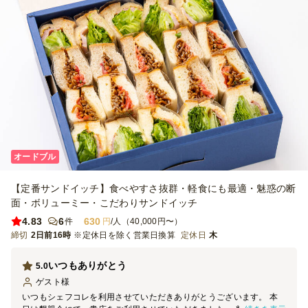
オードブル
【定番サンドイッチ】食べやすさ抜群・軽食にも最適・魅惑の断
面・ボリューミー・こだわりサンドイッチ
4.83
6
630
件
円
/人（40,000円〜）
締切
2日前16時
※定休日を除く営業日換算
定休日
木
いつもありがとう
5.0
ゲスト
様
いつもシェフコレを利用させていただきありがとうございます。 本