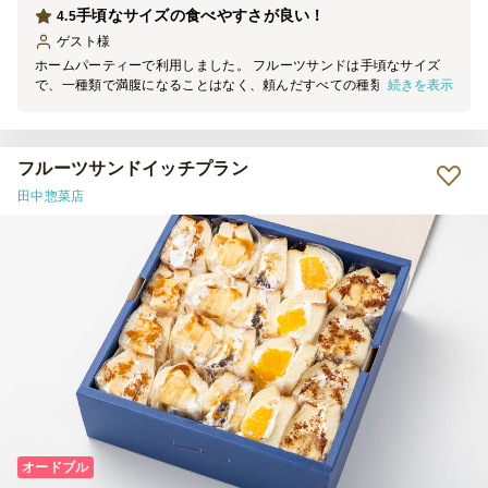
手頃なサイズの食べやすさが良い！
4.5
ゲスト
様
ホームパーティーで利用しました。 フルーツサンドは手頃なサイズ
続きを表示
で、一種類で満腹になることはなく、頼んだすべての種類を美味しく
食べることができました！生クリームも甘すぎずお腹にも優しい感じ
がしました！フレンチトーストも数種類ありどれも柔らかく美味しか
ったです。箱に貼り紙がありどの味がどこの列かわかるようになって
いたので、子供達も食べやすそうでした。
フルーツサンドイッチプラン
田中惣菜店
オードブル