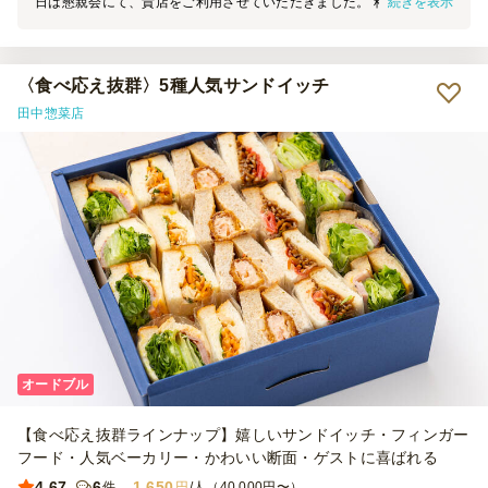
続きを表示
日は懇親会にて、貴店をご利用させていただきました。 料理の見た
目は素晴らしく、大変満足しております。 機会がございましたら、
ぜひまたご利用させていただきます。
〈食べ応え抜群〉5種人気サンドイッチ
田中惣菜店
オードブル
【食べ応え抜群ラインナップ】嬉しいサンドイッチ・フィンガー
フード・人気ベーカリー・かわいい断面・ゲストに喜ばれる
4.67
6
1,650
件
円
/人（40,000円〜）