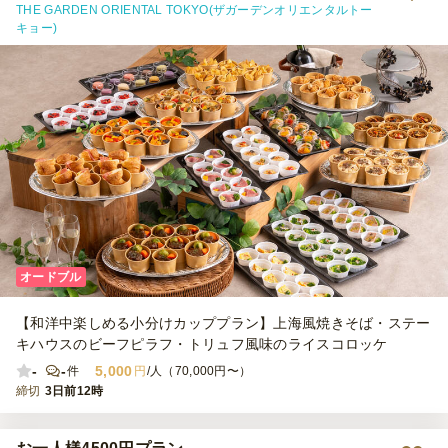
THE GARDEN ORIENTAL TOKYO(ザガーデンオリエンタルトー
キョー)
オードブル
【和洋中楽しめる小分けカッププラン】上海風焼きそば・ステー
キハウスのビーフピラフ・トリュフ風味のライスコロッケ
-
-
5,000
件
円
/人（70,000円〜）
締切
3日前12時