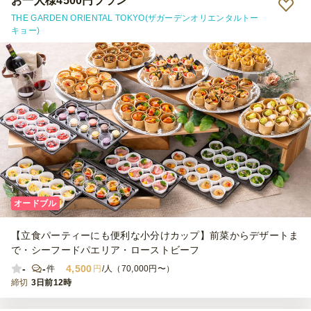
お一人様4500円プラン
THE GARDEN ORIENTAL TOKYO(ザガーデンオリエンタルトー
キョー)
オードブル
【立食パーティーにも便利な小分けカップ】前菜からデザートま
で・シーフードパエリア・ローストビーフ
-
-
4,500
件
円
/人（70,000円〜）
締切
3日前12時