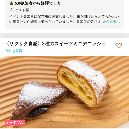
参加者から好評でした
5.0
ゲスト
様
イベント参加者に配布用に注文しました。箱を開けたらとてもかわい
続きを表示
い惣菜パンが綺麗に並べられていました。参加者の皆さまからも、可
愛い、どこで注文したの？と聞かれる程でした。また機会があれば利
用したいです。
〈サクサク食感〉2種のスイーツミニデニッシュ
田中惣菜店
オードブル