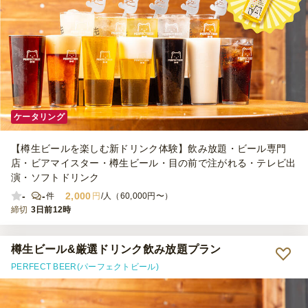
ケータリング
【樽生ビールを楽しむ新ドリンク体験】飲み放題・ビール専門
店・ビアマイスター・樽生ビール・目の前で注がれる・テレビ出
演・ソフトドリンク
-
-
2,000
件
円
/人（60,000円〜）
締切
3日前12時
樽生ビール&厳選ドリンク飲み放題プラン
PERFECT BEER(パーフェクトビール)