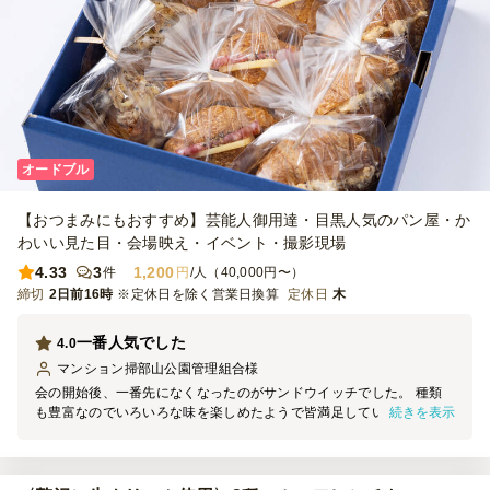
オードブル
【おつまみにもおすすめ】芸能人御用達・目黒人気のパン屋・か
わいい見た目・会場映え・イベント・撮影現場
4.33
3
1,200
件
円
/人（40,000円〜）
締切
2日前16時
※定休日を除く営業日換算
定休日
木
一番人気でした
4.0
マンション掃部山公園管理組合
様
会の開始後、一番先になくなったのがサンドウイッチでした。 種類
続きを表示
も豊富なのでいろいろな味を楽しめたようで皆満足していました た
だ注文するときに組み合わせが難しいかなとも思いました。 フルー
ツサンドやクロワッサンもおいしいのでどれだけ足すのかが悩みでし
た。 また今度もお願いしたいと思っています。