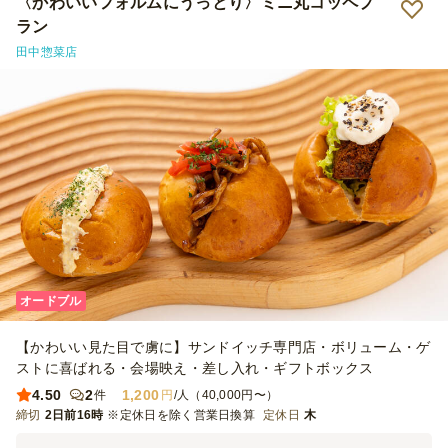
〈かわいいフォルムにうっとり〉ミニ丸コッペプ
ラン
田中惣菜店
オードブル
【かわいい見た目で虜に】サンドイッチ専門店・ボリューム・ゲ
ストに喜ばれる・会場映え・差し入れ・ギフトボックス
4.50
2
1,200
件
円
/人（40,000円〜）
締切
2日前16時
※定休日を除く営業日換算
定休日
木