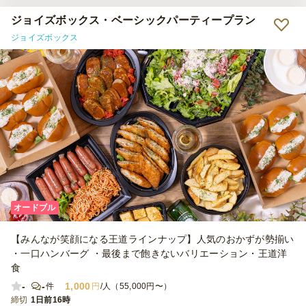
ジョイズボックス・ベーシックパーティープラン
ジョイズボックス
オードブル
【みんなが笑顔になる王道ラインナップ】人気のおかずが勢揃い
・一口ハンバーグ ・最後まで飽きないバリエーション・王道洋
食
-
-
1,000
件
円
/人（55,000円〜）
締切
1日前16時