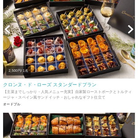
Previous
N
2,500
円/ 1名
クロンヌ・ド・ローズ スタンダードプラン
【主菜までしっかり・人気メニュー充実】自家製ローストポークとトルティ
ージャ・スペイン風サンドイッチ・おしゃれなギフト仕立て
オードブル