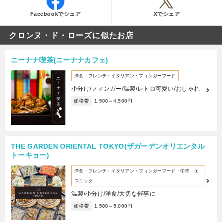
Facebookでシェア
Xでシェア
クロンヌ・ド・ローズに似たお店
ニーナナ喫茶(ニーナナカフェ)
洋食・フレンチ・イタリアン・フィンガーフード
小分け/フィンガー/温製/レトロ可愛い/おしゃれ
価格帯
1,500～4,500円
THE GARDEN ORIENTAL TOKYO(ザガーデンオリエンタル
トーキョー)
洋食・フレンチ・イタリアン・フィンガーフード・中華・エ
スニック
温製/小分け/洋食/大切な催事に
価格帯
1,500～5,000円