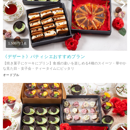
Previous
N
1,500
円/ 1名
《デザート》パティシエおすすめプラン
【焼き菓子にケーキにプリン】食感の違いを楽しめる4種のスイーツ・華やか
な見た目・女子会・ティータイムにピッタリ
オードブル
Previous
N