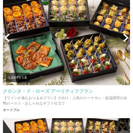
Previous
N
1,500
円/ 1名
クロンヌ・ド・ローズ アペリティフプラン
【ワインが進むおつまみプラン】小分け・人気のケークサレ・低温調理の合
鴨ロースト・おしゃれなギフト仕立て
オードブル