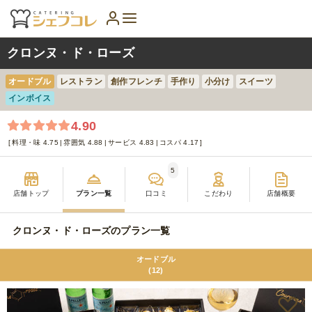
クロンヌ・ド・ローズ
オードブル
レストラン
創作フレンチ
手作り
小分け
スイーツ
インボイス
4.90
料理・味 4.75
雰囲気 4.88
サービス 4.83
コスパ 4.17
5
店舗トップ
プラン一覧
口コミ
こだわり
店舗概要
クロンヌ・ド・ローズのプラン一覧
オードブル
(12)