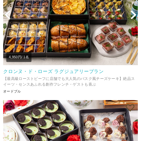
Previous
N
4,950
円/ 1名
クロンヌ・ド・ローズ ラグジュアリープラン
【最高級ローストビーフに店舗でも大人気のバスク風チーズケーキ】絶品ス
イーツ・センスあふれる創作フレンチ・ゲストも喜ぶ
オードブル