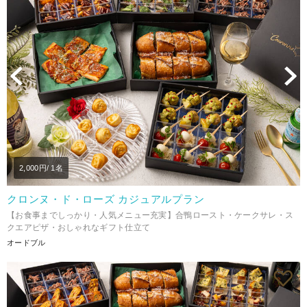
Previous
N
2,000
円/ 1名
クロンヌ・ド・ローズ カジュアルプラン
【お食事までしっかり・人気メニュー充実】合鴨ロースト・ケークサレ・ス
クエアピザ・おしゃれなギフト仕立て
オードブル