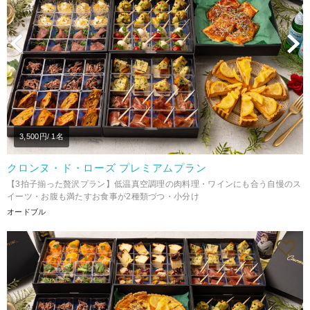
Previous
N
3,500
円/ 1名
クロンヌ・ド・ローズ プレミアムプラン
【3拍子揃った贅沢プラン】低温真空調理の肉料理・ワインにも合う自慢のス
イーツ・お腹も満たすお食事が2種類づつ・小分け
オードブル