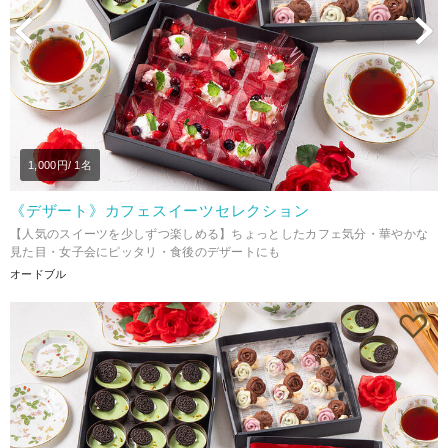
Previous
N
1,000
円/ 1名
《デザート》カフェスイーツセレクション
【人気のスイーツを少しずつ楽しめる】ちょっとしたカフェ気分・華やかな
見た目・女子会にピッタリ・食後のデザートにも
オードブル