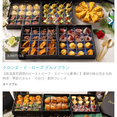
Previous
N
3,000
円/ 1名
クロンヌ・ド・ローズ グルメプラン
【低温真空調理のローストビーフ・スイーツも豪華に】素材の味が活きる肉
料理・季節のタルト・小分け・創作フレンチ
オードブル