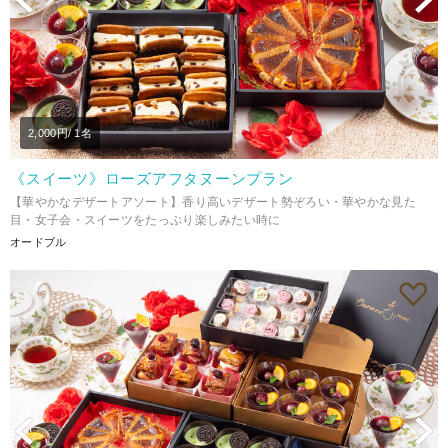
2,000
円/ 1名
《スイーツ》ローズアフタヌーンプラン
【華やかなデザートアソート】香り高いデザート勢ぞろい・華やかな見た
目・女子会・スイーツをたっぷり楽しみたい時に
オードブル
Previous
N