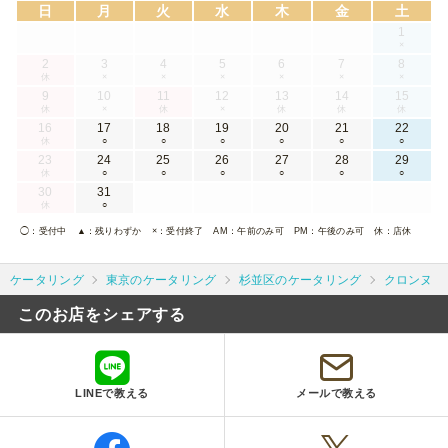
日
月
火
水
木
金
土
1
×
2
3
4
5
6
7
8
休
×
×
×
×
×
×
9
10
11
12
13
14
15
休
×
休
×
休
休
休
16
17
18
19
20
21
22
休
○
○
○
○
○
○
23
24
25
26
27
28
29
休
○
○
○
○
○
○
30
31
休
○
◯
：受付中
▲
：残りわずか
×
：受付終了
AM
：午前のみ可
PM
：午後のみ可
休
：店休
ケータリング
東京のケータリング
杉並区のケータリング
クロンヌ・
このお店をシェアする
LINEで教える
メールで教える