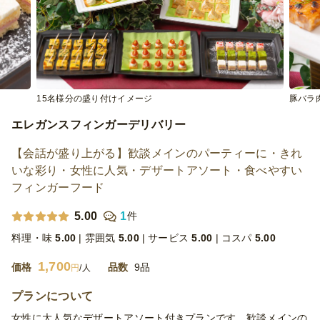
15名様分の盛り付けイメージ
豚バラ
エレガンスフィンガーデリバリー
【会話が盛り上がる】歓談メインのパーティーに・きれ
いな彩り・女性に人気・デザートアソート・食べやすい
フィンガーフード
5.00
1
件
料理・味
5.00
雰囲気
5.00
サービス
5.00
コスパ
5.00
1,700
価格
品数
9品
円
/人
プランについて
女性に大人気なデザートアソート付きプランです。歓談メインの