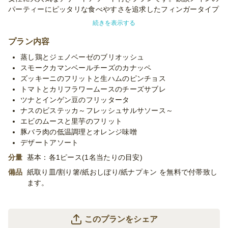
パーティーにピッタリな食べやすさを追求したフィンガータイプ
に仕上げています。話が盛り上がる女子会やちょっとした集まり
続きを表示する
におススメです！
プラン内容
※使い捨て容器でお届けするデリバリープランです。設置・配
蒸し鶏とジェノベーゼのブリオッシュ
膳・撤収等のサービスはついておりません。
スモークカマンベールチーズのカナッペ
※「10卓に配置」などお客様ご指定の数の卓に配置する場合、
ズッキーニのフリットと生ハムのピンチョス
追加容器代金を頂いたり、容器が変更になる場合がございます。
トマトとカリフラワームースのチーズサブレ
予めご了承くださいませ。
ツナとインゲン豆のフリッタータ
※季節毎の仕入れによりメニューが変わる場合がございます。予
ナスのビステッカ～フレッシュサルサソース～
めご了承下さい。
エビのムースと里芋のフリット
※ご要望によりお料理の変更も可能ですので、お気軽にお問合せ
豚バラ肉の低温調理とオレンジ味噌
下さい。
デザートアソート
分量
基本：各1ピース(1名当たりの目安)
備品
紙取り皿/割り箸/紙おしぼり/紙ナプキン を無料で付帯致し
ます。
このプランをシェア