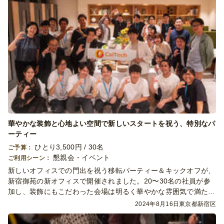
華やかな装飾と心地よい空間で新しいスタートを祝う、特別なパ
ーティー
ひとり3,500円 / 30名
ご予算：
懇親会・イベント
ご利用シーン：
新しいオフィスでの門出を祝う移転パーティー＆キックオフが、
新宿御苑の新オフィスで開催されました。20〜30名の社員が参
加し、装飾にもこだわった会場は明るく華やかな雰囲気で満たさ
れました。参加者は、リラックスした和やかな空間の中で、ビュ
2024年8月16日
東京都新宿区
ッフェ形式の料理を楽しみ、自由な会話と笑顔が絶えない時間と
なりました。