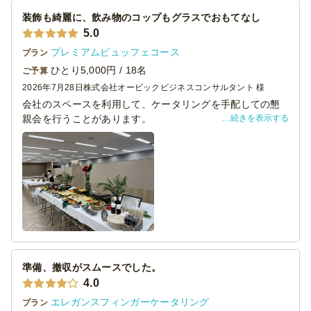
装飾も綺麗に、飲み物のコップもグラスでおもてなし
5.0
プレミアムビュッフェコース
プラン
ひとり5,000円 / 18名
ご予算
2026年7月28日
株式会社オービックビジネスコンサルタント 様
会社のスペースを利用して、ケータリングを手配しての懇
続きを表示する
親会を行うことがあります。
過去に様々お願いしてみましたが、しっかり花や緑で装飾
してくださり、テーブルクロスも引いて貰って綺麗な仕上
がり。
ありがちなプラコップではなく、ガラスのグラスでの手配
も出来て、飲み物のサーブもお任せ出来て満足でした。
肝心のお料理もしっかり本格派。次回もお願いしたい。
準備、撤収がスムースでした。
4.0
エレガンスフィンガーケータリング
プラン