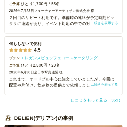
ひとり1,700円 / 55名
ご予算
2026年7月23日
フューチャーアーティザン株式会社 様
２回目のリピート利用です。準備時の連絡が予定時刻ピッ
続きを表示する
タリに連絡があり、イベント対応の中での対応なので非常
に助かりました。撤収においてもスムースな印象がありま
した。料理の方も一品一品がとりやすい形状となっていた
ため、よかったと思います。
何もしないで便利
4.5
エレガンスビュッフェコースケータリング
プラン
ひとり2,500円 / 23名
ご予算
2026年6月30日
全日本写真連盟 様
これまで、オードブル中心に注文していましたが、今回は
続きを表示する
配置や片付け、飲み物の提供まで依頼しました。こちらは
何もすることなくて、楽でした。飲み物には生ビールが入
っていて、やはり一味違うのどごしに大満足。飾り付けな
口コミをもっと見る（359）
どもしていただき、お金に余裕があれば、お勧めです。料
理は肉寿司があっというまになくなってしまいました。
DELIEN(デリアン)の事例