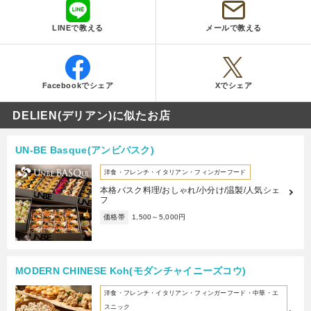
LINEで教える
メールで教える
Facebookでシェア
Xでシェア
DELIEN(デリアン)に似たお店
UN-BE Basque(アンビバスク)
洋食・フレンチ・イタリアン・フィンガーフード
本格バスク料理/おしゃれ/小分け/温製/人気シェ
フ
価格帯
1,500～5,000円
MODERN CHINESE Koh(モダンチャイニーズコウ)
洋食・フレンチ・イタリアン・フィンガーフード・中華・エ
スニック