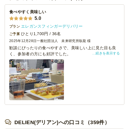
食べやすく美味しい
スタッフはどのような服装でいらっしゃいますか？
5.0
季節に応じて、落ち着きのあるモノトーンスタイルに
エレガンスフィンガーデリバリー
プラン
てお伺い致します。
ひとり1,700円 / 36名
ご予算
2025年12月28日
一般社団法人 未来研究所臥龍 様
歓談にぴったりの食べやすさで、美味しい上に見た目も良
テーブル装飾はして頂けますか？
続きを表示する
く、参加者の方にも好評でした。
お客様とパーティーイメージを共有し、ご要望に沿っ
一口サイズなのでボリュームが心配でしたが、食べ応えも
た装飾・お料理内容をご提案を致します。ウッドテイ
十分でした。
ストでナチュラル系の優しいイメージの装飾を得意と
また利用したいと思います。
しています！
DELIEN(デリアン)への口コミ（359件）