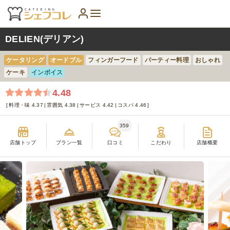
DELIEN(デリアン)
ケータリング
オードブル
フィンガーフード
パーティー料理
おしゃれ
ケーキ
インボイス
4.48
料理・味 4.37
雰囲気 4.38
サービス 4.42
コスパ 4.46
359
店舗トップ
プラン一覧
口コミ
こだわり
店舗概要