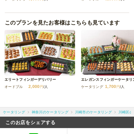
このプランを見たお客様はこちらも見ています
エリートフィンガーデリバリー
エレガンスフィンガーケータリ
2,000
1,700
オードブル
円
/人
ケータリング
円
/人
ケータリング
神奈川のケータリング
川崎市のケータリング
川崎区の
このお店をシェアする