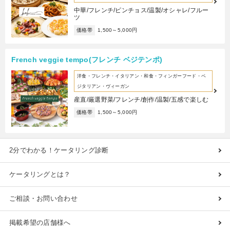
中華/フレンチ/ピンチョス/温製/オシャレ/フルー
ツ
価格帯
1,500～5,000円
French veggie tempo(フレンチ ベジテンポ)
洋食・フレンチ・イタリアン・和食・フィンガーフード・ベ
ジタリアン・ヴィーガン
産直/厳選野菜/フレンチ/創作/温製/五感で楽しむ
価格帯
1,500～5,000円
2分でわかる！ケータリング診断
ケータリングとは？
ご相談・お問い合わせ
掲載希望の店舗様へ