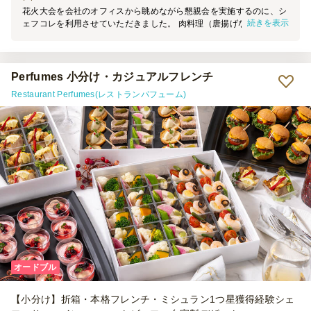
花火大会を会社のオフィスから眺めながら懇親会を実施するのに、シ
続きを表示
ェフコレを利用させていただきました。 肉料理（唐揚げなど）が中
心のメニューを選んだつもりでしたが、ポテサラやショートパスタ、
ブロッコリーなど野菜類も入っており、 バランスよく計9種類のメニ
ューが入ってました。（A&Gの洋食小分けスタンダードプラン、
@1,600円のメニュー） 50名近い懇親会で、他にもお寿司屋ピザも頼
Perfumes 小分け・カジュアルフレンチ
んだので、今回シェフコレとしては30名のオーダーだったのですが、
Restaurant Perfumes(レストランパフューム)
ボリュームが多く、少し余ってしまいました。他のメニューの量とも
調整が必要ですが、もう少し少なめでも良かったと思うくらいでし
た。 （参加者に小学生以下のお子さんがいたことも影響したかもし
れません） 見た目が華やかで、参加者の皆さんにも喜んでいただけ
たので良かったです。 また是非利用させていただきたいと思いま
す。
オードブル
【小分け】折箱・本格フレンチ・ミシュラン1つ星獲得経験シェ