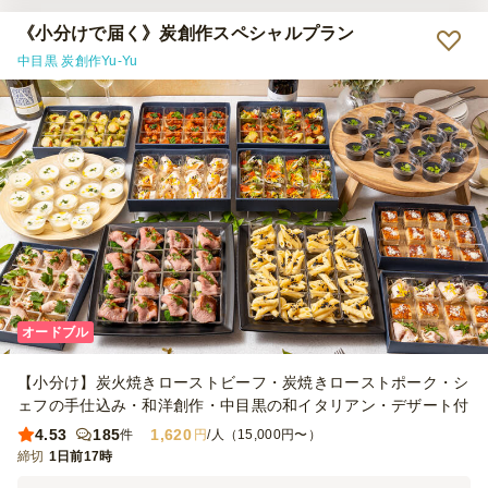
ーメニューを始めたのかと勘違いされたかたもいらっしゃるぐらい。
またこのような機会に利用させていただきます。
《小分けで届く》炭創作スペシャルプラン
中目黒 炭創作Yu-Yu
オードブル
【小分け】炭火焼きローストビーフ・炭焼きローストポーク・シ
ェフの手仕込み・和洋創作・中目黒の和イタリアン・デザート付
4.53
185
1,620
件
円
/人（15,000円〜）
締切
1日前17時