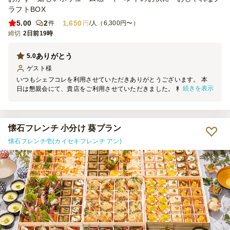
ラフトBOX
5.00
2
1,650
件
円
/人（6,300円〜）
締切
2日前19時
ありがとう
5.0
ゲスト
様
いつもシェフコレを利用させていただきありがとうございます。 本
続きを表示
日は懇親会にて、貴店をご利用させていただきました。 料理の見た
目は素晴らしく、大変満足しております。 機会がございましたら、
ぜひご利用させていただきます。
懐石フレンチ 小分け 葵プラン
懐石フレンチ壱(カイセキフレンチ アン)