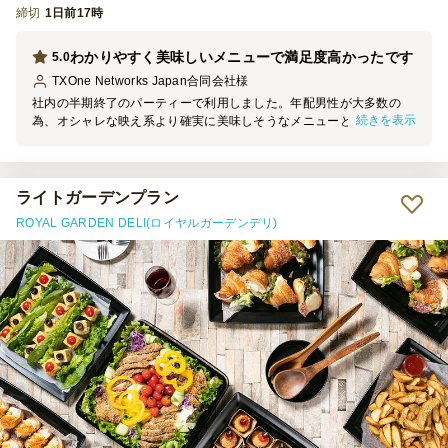
締切
1日前17時
わかりやすく美味しいメニューで満足度高かったです
5.0
TXOne Networks Japan合同会社
様
社内の半期終了のパーティーで利用しました。年配男性が大多数の
続きを表示
為、オシャレな映え系より確実に美味しそうなメニューと思い選択し
ました。前菜系からお肉類、デザートまでバランスよく、満足度が高
かったです。参加メンバーにも好評でした。
ライトガーデンプラン
ROYAL GARDEN DELI(ロイヤルガーデンデリ)