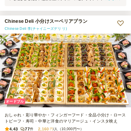
も時間通りで、スタッフさんの対応も丁寧。またイベントの際はリピ
ートします。
Chinese Deli 小分けスーペリアプラン
Chinese Deli 李(チャイニーズデリ リ)
オードブル
おしゃれ・彩り華やか・フィンガーフード・全品小分け・ロース
トビーフ・寿司・中華と洋食のマリアージュ・インスタ映え
4.43
77
2,160
件
円
/人（10,000円〜）