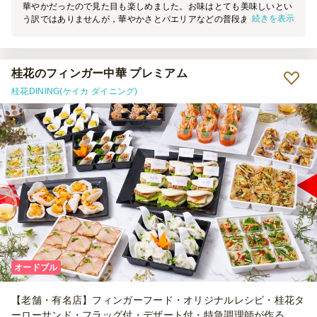
華やかだったので見た目も楽しめました。お味はとても美味しいとい
続きを表示
う訳ではありませんが，華やかさとパエリアなどの普段あまり食べな
いようなメニューがあり面白かったです。紙皿も付いていて有難かっ
たです。
桂花のフィンガー中華 プレミアム
桂花DINING(ケイカ ダイニング)
オードブル
【老舗・有名店】フィンガーフード・オリジナルレシピ・桂花タ
ーローサンド・フラッグ付・デザート付・特急調理師が作る