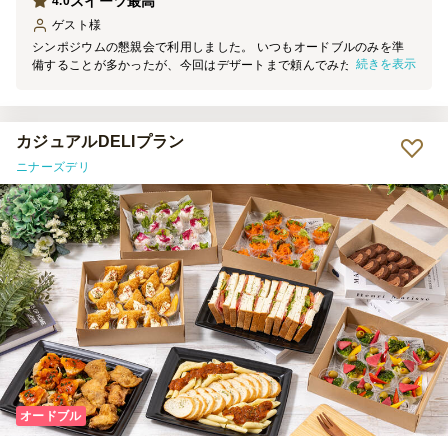
スイーツ最高
4.0
ゲスト
様
シンポジウムの懇親会で利用しました。 いつもオードブルのみを準
続きを表示
備することが多かったが、今回はデザートまで頼んでみたところ、参
加者から大好評でした。 いろんな種類のデザートがあり、どれもお
いしかったです。
カジュアルDELIプラン
ニナーズデリ
オードブル