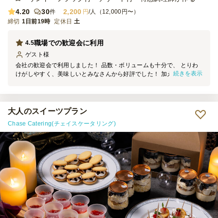
4.20
30
2,200
件
円
/人（12,000円〜）
締切
1日前19時
定休日
土
職場での歓迎会に利用
4.5
ゲスト
様
会社の歓迎会で利用しました！ 品数・ボリュームも十分で、 とりわ
続きを表示
けがしやすく、美味しいとみなさんから好評でした！ 加えて、お皿
お箸トングも付帯されている点も非常に便利でした！ また機会があ
れば利用したいです！
大人のスイーツプラン
Chase Catering(チェイスケータリング)