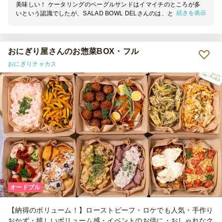
美味しい！ ケータリングのベーグルサンドはイマイチのところが多
続きを表示
いという認識でしたが、SALAD BOWL DELさんのは、とにかく美味
しい！ 4分の1カットが一つずつラップで包んであるので、ベーグル
のパサつきがなく、食べやすいサイズ、衛生的と、女性にも好評でし
た。 懇親会の開催早々、あっという間に、皆さんモグモグ（笑）
おにぎり屋さんのお惣菜BOX・フル
おにぎりチャカス
オードブル
【納得のボリューム！】ローストビーフ・ロケでも人気・手作り
おかず・嬉しいボリューム感・イベントのお供に・おしゃれなク