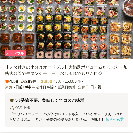
オードブル
【フタ付きの小分けオードブル】大満足ボリュームたっぷり・加
熱式容器で牛タンシチュー・おしゃれでも見た目◎
4.58
269
3,850
件
円
/人（15,000円〜）
締切
2日前19時
※定休日を除く営業日換算
定休日
日・祝
妥協不要。美味しくてコスパ抜群
5.0
ゲスト
様
「デリバリーフードで小分けのコストも入っているから、まあこのぐ
続きを表示
らいだよね…」という妥協の必要がありません。 お味も良くボリュ
ームもあり普段から美味しいものを食べ慣れている女性陣から「美味
しかった！大満足」と褒められました。 有名レストランがデリバリ