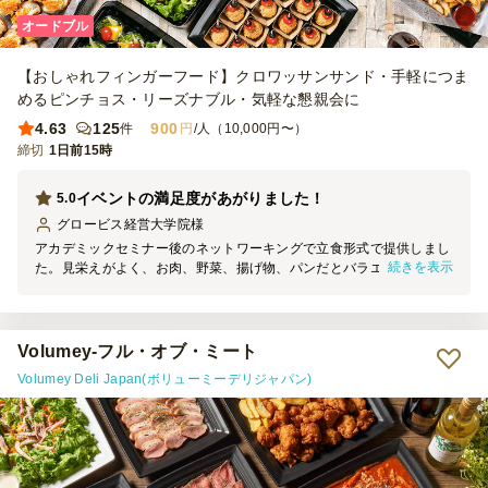
オードブル
【おしゃれフィンガーフード】クロワッサンサンド・手軽につま
めるピンチョス・リーズナブル・気軽な懇親会に
4.63
125
900
件
円
/人（10,000円〜）
締切
1日前15時
イベントの満足度があがりました！
5.0
グロービス経営大学院
様
アカデミックセミナー後のネットワーキングで立食形式で提供しまし
続きを表示
た。見栄えがよく、お肉、野菜、揚げ物、パンだとバラエティーも豊
富なのでとても満足感の高いラインナップでした。食事が充実してい
たおかげもあってか、イベント終了後も長く滞在してくれたので運営
としては大変助かりました。
Volumey-フル・オブ・ミート
Volumey Deli Japan(ボリューミーデリジャパン)