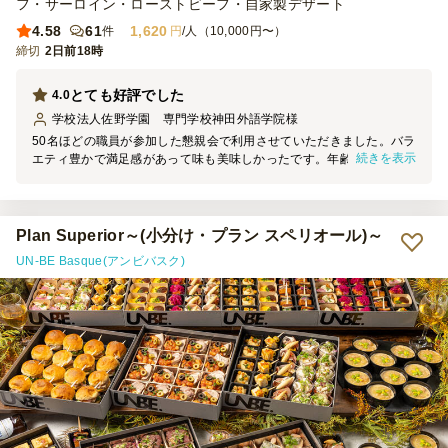
フ・サーロイン・ローストビーフ・自家製デザート
4.58
61
1,620
件
円
/人（10,000円〜）
締切
2日前18時
とても好評でした
4.0
学校法人佐野学園 専門学校神田外語学院
様
50名ほどの職員が参加した懇親会で利用させていただきました。バラ
続きを表示
エティ豊かで満足感があって味も美味しかったです。年齢層広く楽し
めていただけていたようでよかったです。
Plan Superior～(小分け・プラン スペリオール)～
UN-BE Basque(アンビバスク)