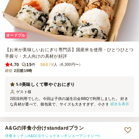
オードブル
【お米が美味しいおにぎり専門店】国産米を使用・ひとつひとつ
手握り・大人向けの具材が好評
4.70
15
580
件
円
/人（6,300円〜）
締切
2日前19時
美味しくて華やぐおにぎり
5.0
ゲスト
様
2回目利用でした。今回は子供の誕生日会BBQで利用しました。 好き
続きを表示
な具材が選べて、個包装で、サイズも大きすぎず、小さすぎずでちょ
うどよいです。味も美味しいです。 お値段もお手頃で、デリバリー
していただいて恐縮してしまいます。以前は自分でおにぎりを握って
いたこともありますが、米が熱かったり、何度も炊飯して大変だった
ので、またのパーティの際にはお願いしたいです。
A&Gの洋食小分けstandardプラン
洋食キッチンA&G(ヨウショクキッチンエーアンドジー)