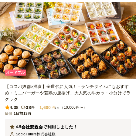
オードブル
【コスパ抜群×洋食】全世代に人気！・ランチタイムにもおすす
め・ミニバーガーや若鶏の唐揚げ、大人気の牛カツ・小分けでラ
クラク
4.38
38
1,600
件
円
/人（10,000円〜）
締切
1日前13時
会社懇親会で利用しました！
4.5
SocioFuture株式会社
様