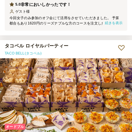
非常においしかったです！
5.0
ゲスト
様
今回女子のみ参加のオフ会にて活用をさせていただきました。 予算
続きを表示
都合もあり1620円のリーズナブルな方のコースを注文したのです
が、 それでもボリュームがしっかりとあり、参加者一同満足に満た
されました！ これはこちらの開催側の都合で開演からお届けまでに
30分程度時間があったため、 まずは口にできるものをとパンを用意
したのですが、 それが余るほどにはボリュームがしっかりあった印
タコベル ロイヤルパーティー
象です。 ただ、もし男性がいらっしゃった場合や、とてもたくさん
TACO BELL(タコベル)
召し上がる方が多い場合には、 もう一つ上のコースか、追加のオプ
ションを頼まれるとちょうどいいかもしれません。 少なくともわい
わいと話しながらの女子オフ会にはぴったりのボリュームでした！
カトラリーもつけてくださり、非常に助かりました！ 本当にありが
とうございました、また活用させていただきます！
オードブル