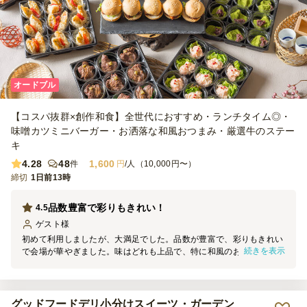
オードブル
【コスパ抜群×創作和食】全世代におすすめ・ランチタイム◎・
味噌カツミニバーガー・お洒落な和風おつまみ・厳選牛のステー
キ
4.28
48
1,600
件
円
/人（10,000円〜）
締切
1日前13時
品数豊富で彩りもきれい！
4.5
ゲスト
様
初めて利用しましたが、大満足でした。品数が豊富で、彩りもきれい
続きを表示
で会場が華やぎました。味はどれも上品で、特に和風のお惣菜やお肉
料理が好評でした。参加者からも「美味しい」「この価格でこの内容
はすごい」と幹事として嬉しかったです。配送もスムーズで、次回の
懇親会でも利用したいと思います。
グッドフードデリ小分けスイーツ・ガーデン