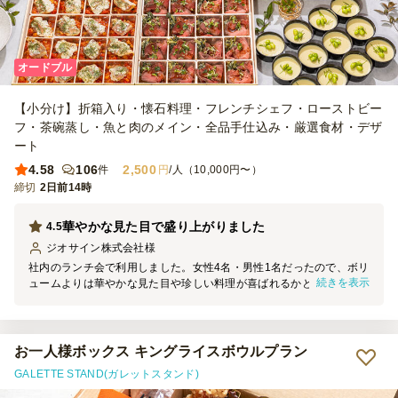
オードブル
【小分け】折箱入り・懐石料理・フレンチシェフ・ローストビー
フ・茶碗蒸し・魚と肉のメイン・全品手仕込み・厳選食材・デザ
ート
4.58
106
2,500
件
円
/人（10,000円〜）
締切
2日前14時
華やかな見た目で盛り上がりました
4.5
ジオサイン株式会社
様
社内のランチ会で利用しました。女性4名・男性1名だったので、ボリ
続きを表示
ュームよりは華やかな見た目や珍しい料理が喜ばれるかと思い、こち
らのお店を選ばせていただきました。テーブルに並べると、思った通
り華やかな見た目で、ランチ会前からみんなで盛り上がりました。
料理毎で味付けも異なるので、色々食べたい女性陣に大好評でした。
ありがとうございました。
お一人様ボックス キングライスボウルプラン
GALETTE STAND(ガレットスタンド)