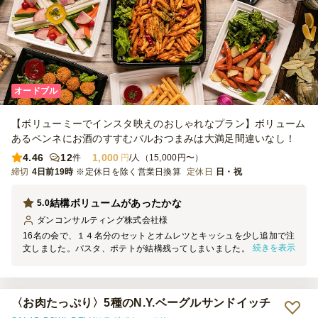
オードブル
【ボリューミーでインスタ映えのおしゃれなプラン】ボリューム
あるペンネにお酒のすすむバルおつまみは大満足間違いなし！
4.46
12
1,000
件
円
/人（15,000円〜）
締切
4日前19時
※定休日を除く営業日換算
定休日
日・祝
結構ボリュームがあったかな
5.0
ダンコンサルティング株式会社
様
16名の会で、１４名分のセットとオムレツとキッシュを少し追加で注
続きを表示
文しました。パスタ、ポテトが結構残ってしまいました。予想は少し
していましたが、思いのほかお腹にたまったのかもしれません。パス
タは他の方の投稿にもあるように冷めているので、箸が進まなかった
かも。１０名分でもよかったくらいでした。お酒もありましたが、お
酒メインではなかったので、単にボリュームがあったのだと思いま
〈お肉たっぷり〉5種のN.Y.ベーグルサンドイッチ
す。次回は別のコースで頼んでみようと思います。