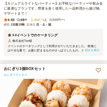
【カジュアルライトなパーティー】お手軽なパーティーや飲み会
に最適なプランです。野菜を多く使用した一品料理から揚げ物、
デザートまで！
4.50
48
1,000
件
円
/人（5,000円〜）
締切
1日前15時
定休日
日・土・祝
イベントでのケータリング
5.0
株式会社Too
様
イベントのケータリングとして利用させていただきました。 軽食に
続きを表示
は十分な量で、お腹に貯まるものやさっぱりしたもの、スイーツと全
て揃っていたので幹事としてとても便利でした！
おにぎり3個BOXセット
おにぎりチャカス