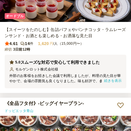
オードブル
【スイーツをたのしむ】缶詰パフェやパンナコッタ・ラムレーズ
ンサンド・お酒とも楽しめる・お洒落な見た目
4.61
14
1,620
件
円
/人（15,000円〜）
締切
3日前12時
スムーズな対応で安心して利用できました
5.0
モルゲンロット株式会社
様
外部のお客様をお招きした会議で利用しましたが、料理の見た目が華
続きを表示
やかで、会場の雰囲気も良くなりました。味も好評で、参加者の皆様
から「どれも食べやすく美味しい」と高い評価をいただきました。準
備や配送もスムーズで、予定どおり進行できたため、主催者として安
心して利用できました。機会があれば、今後の会議や懇親会でもぜひ
利用したいと思います。
《全品フタ付》-ビッグイヤープラン-
ドッピエッタ青山