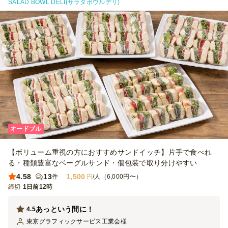
SALAD BOWL DELI(サラダボウルデリ)
オードブル
【ボリューム重視の方におすすめサンドイッチ】片手で食べれ
る・種類豊富なベーグルサンド・個包装で取り分けやすい
4.58
13
1,500
件
円
/人（6,000円〜）
締切
1日前12時
あっという間に！
4.5
東京グラフィックサービス工業会
様