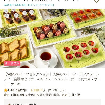
GOOD FOOD DELI(グッドフードデリ)
オードブル
【5種のスイーツセレクション】人気のスイーツ・アフタヌーン
ティ・会議やセミナーのリフレッシュメントに・こだわりデザー
ト・ケーキ
4.48
27
1,920
件
円
/人（20,000円〜）
締切
1日前15時
※定休日を除く営業日換算
定休日
日・祝