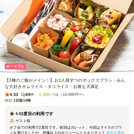
オードブル
【3種のご飯がメイン！】お1人様ずつのボックスプラン・みん
な大好きオムライス・タコライス・お腹も大満足
4.53
89
1,500
件
円
/人（10,000円〜）
締切
1日前14時
2度目の利用です
4.0
ゲスト
様
​オフ会での利用で2度目です。前回はガレット、今回はライスのプラ
続きを表示
ンを選びましたが、想像以上のボリュームとクオリティでした。配達