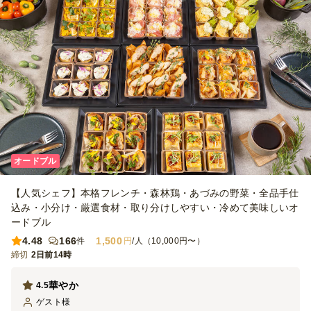
オードブル
【人気シェフ】本格フレンチ・森林鶏・あづみの野菜・全品手仕
込み・小分け・厳選食材・取り分けしやすい・冷めて美味しいオ
ードブル
4.48
166
1,500
件
円
/人（10,000円〜）
締切
2日前14時
華やか
4.5
ゲスト
様