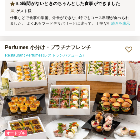
時間がないときのちゃんとした食事ができました
5.0
ゲスト
様
仕事などで食事の準備、外食ができない時でもコース料理が食べられ
続きを表示
ました。 よくあるフードデリバリーとは違って、丁寧な梱包、配達
にお品書きまであって、手軽だけど高級感もあり、贅沢な気分になれ
ました。 使い捨ての容器でも黒で統一されていて、高級感がありま
す。 紐を引いて食材を温める加熱剤もついていて、しっかりお肉も
温まります。 お店での食事とまではなかなか難しいですが、時間が
Perfumes 小分け・プラチナフレンチ
ない時、お店に行けない時のちゃんとした食事には最適です。 他の
Restaurant Perfumes(レストランパフューム)
種類のお料理も食べてみたいと思いました。
オードブル