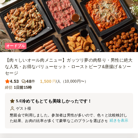
オードブル
【肉々しいオール肉メニュー】ガッツリ夢の肉祭り・男性に絶大
な人気・お得なバリューセット・ローストビーフ&唐揚げ＆ソー
セージ
4.53
48
1,500
件
円
/人（10,000円〜）
締切
1日前15時
冷めてもとても美味しかったです！
5.0
ゲスト
様
懇親会で利用しました。参加者は男性が多いので、色々と比較検討し
続きを表示
た結果、お肉の比率が多くて豪華なこのプランを選ばさせて頂きまし
た。 器はやや小さめでコンパクトにまとまっていましたが、中身は
しっかりぎっしり詰まっており、どれもボリューム十分でした。 オ
ードブルなので冷めた状態での提供なので、揚げ物など大丈夫かな？