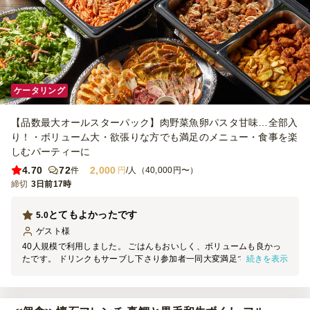
ケータリング
【品数最大オールスターパック】肉野菜魚卵パスタ甘味…全部入
り！・ボリューム大・欲張りな方でも満足のメニュー・食事を楽
しむパーティーに
4.70
72
2,000
件
円
/人（40,000円〜）
締切
3日前17時
とてもよかったです
5.0
ゲスト
様
40人規模で利用しました。 ごはんもおいしく、ボリュームも良かっ
続きを表示
たです。 ドリンクもサーブし下さり参加者一同大変満足でした。 ま
た、当日のスタッフの方も非常に器量がよく好印象でした。 次回も
利用したいです。