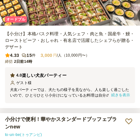
オードブル
【小分け】本格バスク料理・人気シェフ・肉と魚・国産牛・鰻・
ローストビーフ・おしゃれ・有名店で活躍したシェフらが贈る・
デザート
4.33
15
3,000
件
円
/人（10,000円〜）
締切
2日前14時
楽しい犬友パーティー
4.0
ゲスト
様
犬友パーティーでは、犬たちの様子を見ながら、人も楽しく過ごした
続きを表示
いので、ひとりひとり小分けになっているお料理は自分のペースで食
べれて、とても良かったです。 お料理も少しずつ、いろんな種類を
いただけて美味しかったです。
小分けで便利！華やかスタンダードブッフェプラ
ンnew
to-un-be(トゥアンビ)