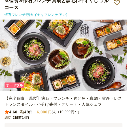
≪個食≫懐石フレンチ 真鯛と黒毛和牛ずくし フル
コース
懐石フレンチ壱(カイセキフレンチ アン)
オードブル
【完全個食・温製】懐石・フレンチ・肉と魚・真鯛・雲丹・レス
トランスタイル・小分け盛付・デザート・人気シェフ
4.60
49
6,000
件
円
/人（10,000円〜）
締切
2日前14時