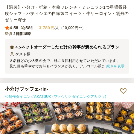
【温製】小分け・折箱・本格フレンチ・ミシュラン1つ星獲得経
験シェフ・パティシエの自家製スイーツ・牛サーロイン・雲丹の
ゼリー寄せ
4.58
58
3,780
件
円
/人（10,000円〜）
締切
2日前18時
ネットオーダーしただけの幹事が褒められるプラン
4.5
ゲスト
様
８名ほどの少人数の会で、既に３回利用させていただいています。
続きを表示
見た目も華やかでお味もバランスが良く、アルコール派にもノンアル
コール派にも好評です。 全て小分け容器で配膳しやすい上に、お皿
とお箸、小さなスプーンも一緒に入っていますから本当に手ぶらで集
まって楽しめます。 幹事としてはネットでポチっとオーダーするだ
けのお手軽さなのに毎回皆さんに褒められています。
小分けブッフェ-rin-
和創作ダイニングAKATSUKI(ワソウサクダイニングアカツキ)