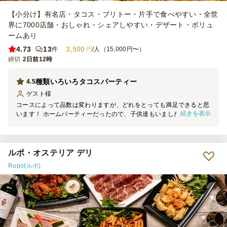
【小分け】有名店・タコス・ブリトー・片手で食べやすい・全世
界に7000店舗・おしゃれ・シェアしやすい・デザート・ボリュ
ームあり
4.73
13
3,500
件
円
/人（15,000円〜）
締切
2日前12時
種類いろいろタコスパーティー
4.5
ゲスト
様
コースによって品数は変わりますが、どれをとっても満足できると思
続きを表示
います！ ホームパーティーだったので、子供達もいましたが、辛さ
とか特に問題なく美味しいと言って食べていました！ また、次の機
会があった際は利用します。 ちなみに、種類ごとに箱で分けてくれ
ているので、お皿に移すことなくそのままテーブルの上に並べても問
題ないと思います！
ルポ・オステリア デリ
Rupo(ルポ)