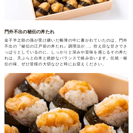
門外不出の秘伝の丼たれ
金子半之助の孫が受け継いだ帳簿の中に書かれていたのは、門外
不出の『秘伝の江戸前の丼たれ』調理法が…。控え目な甘さでさ
っぱりとしているのに、しっかりと深みや旨味を感じるその丼た
れは、天ぷらと白米と絶妙なバランスで絡み合います。伝統・秘
伝の味、ぜひ皆様の大切なひと時にお迎えください。