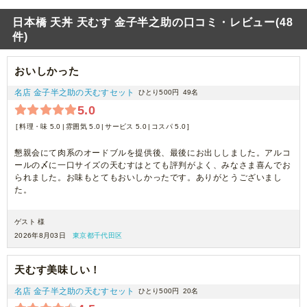
日本橋 天丼 天むす 金子半之助の口コミ・レビュー(48
件)
おいしかった
名店 金子半之助の天むすセット
ひとり500円
49名
5.0
料理・味 5.0
雰囲気 5.0
サービス 5.0
コスパ 5.0
懇親会にて肉系のオードブルを提供後、最後にお出ししました。アルコ
ールの〆に一口サイズの天むすはとても評判がよく、みなさま喜んでお
られました。お味もとてもおいしかったです。ありがとうございまし
た。
ゲスト 様
2026年8月03日
東京都千代田区
天むす美味しい！
名店 金子半之助の天むすセット
ひとり500円
20名