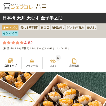
日本橋 天丼 天むす 金子半之助
オードブル
天むす専門店
有名店
秘伝だれ
ゲストが喜ぶ
差入れ
インボイス
4.82
料理・味 4.88
雰囲気 4.74
サービス 4.69
コスパ 4.47
48
店舗トップ
プラン一覧
口コミ
店舗概要