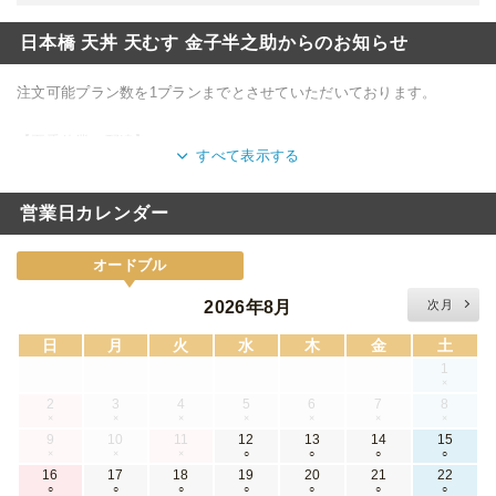
日本橋 天丼 天むす 金子半之助からのお知らせ
注文可能プラン数を1プランまでとさせていただいております。
【夏季休業の配達】
すべて表示する
通常通り配達いたします。
営業日カレンダー
オードブル
2026年8月
次月
日
月
火
水
木
金
土
1
×
2
3
4
5
6
7
8
×
×
×
×
×
×
×
9
10
11
12
13
14
15
×
×
×
○
○
○
○
16
17
18
19
20
21
22
○
○
○
○
○
○
○