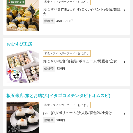
和食・フィンガーフード・おにぎり
おにぎり専門店/天むす/ロケ/イベント/会議/懇親
会
価格帯
450～700円
おむすび工房
和食・フィンガーフード・おにぎり
おにぎり/軽食/個包装/ボリューム/懇親会/立食
価格帯
320円
板五米店-旅とお結び-(イタゴコメテンタビトオムスビ)
和食・フィンガーフード・おにぎり
おにぎり/ボリューム/少人数/個包装/小分け
価格帯
980円