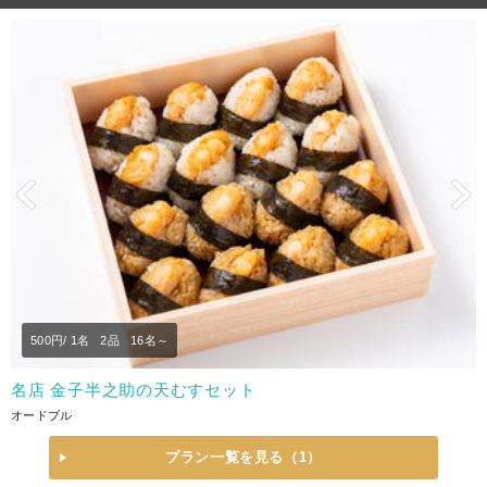
Previous
N
500
円/ 1名
2品
16名～
名店 金子半之助の天むすセット
オードブル
プラン一覧を見る（1）