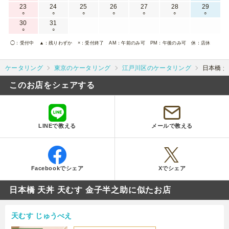
23
24
25
26
27
28
29
○
○
○
○
○
○
○
30
31
○
○
◯
：受付中
▲
：残りわずか
×
：受付終了
AM
：午前のみ可
PM
：午後のみ可
休
：店休
ケータリング
東京のケータリング
江戸川区のケータリング
日本橋 
このお店をシェアする
LINEで教える
メールで教える
Facebookでシェア
Xでシェア
日本橋 天丼 天むす 金子半之助に似たお店
天むす じゅうべえ