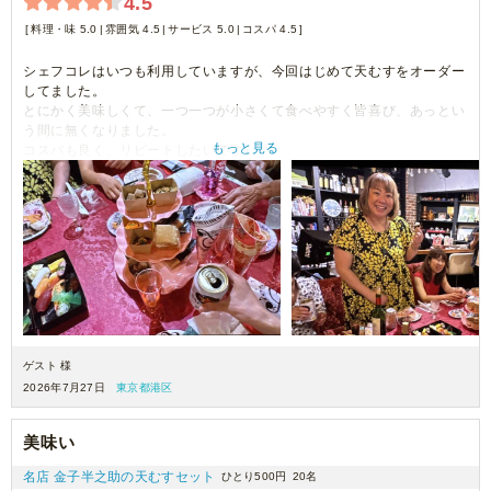
4.5
料理・味 5.0
雰囲気 4.5
サービス 5.0
コスパ 4.5
シェフコレはいつも利用していますが、今回はじめて天むすをオーダー
してました。
とにかく美味しくて、一つ一つが小さくて食べやすく皆喜び、あっとい
う間に無くなりました。
もっと見る
コスパも良く、リピートしたいです。
出来れば一つづつ、ラップされていると更に便利だなと思いました！
ゲスト 様
2026年7月27日
東京都港区
美味い
名店 金子半之助の天むすセット
ひとり500円
20名