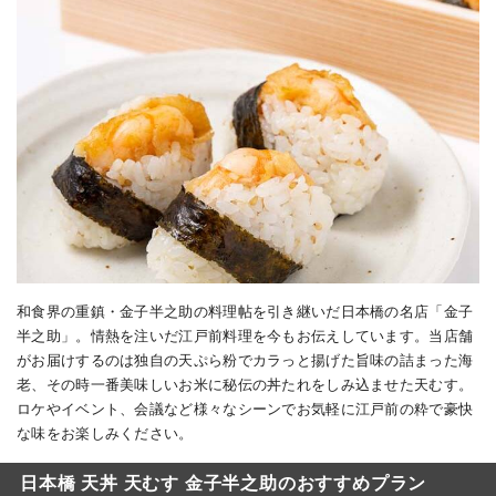
和食界の重鎮・金子半之助の料理帖を引き継いだ日本橋の名店「金子
半之助」。情熱を注いだ江戸前料理を今もお伝えしています。当店舗
がお届けするのは独自の天ぷら粉でカラっと揚げた旨味の詰まった海
老、その時一番美味しいお米に秘伝の丼たれをしみ込ませた天むす。
ロケやイベント、会議など様々なシーンでお気軽に江戸前の粋で豪快
な味をお楽しみください。
日本橋 天丼 天むす 金子半之助のおすすめプラン