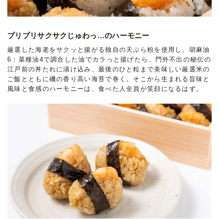
プリプリサクサクじゅわっ…のハーモニー
厳選した海老をサクッと揚がる独自の天ぷら粉を使用し、胡麻油
6：菜種油4で調合した油でカラっと揚げたら、門外不出の秘伝の
江戸前の丼たれに漬け込み、最後のひと粒まで美味しい厳選米の
ご飯とともに磯の香り高い海苔で巻く。そこから生まれる旨味と
風味と食感のハーモニーは、食べた人全員が笑顔になるはず。