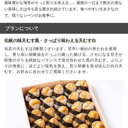
風味豊かな海苔がそっと彩りを添える…。最後の一口まで飽きの来な
い美味しさは今も昔も愛され続けています。食べやすい大きさなの
で、様々なシーンのお食事に。
プランについて
伝統の味天むす黒・さっぱり味わえる天むす白
当店の天むすは2種類ございます。甘辛い秘伝の丼たれを使用
し、香り高い胡麻油をたっぷり纏った揚げ玉、クセになる甘さが
特徴のガリを絶妙なバランスで混ぜ合わせた黒の天むす。ぷりぷ
りの海老に、ほどよい塩気を加え、煎り胡麻を混ぜ込んだ白の天
むす。お好みに合わせてご賞味くださいませ。