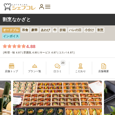
割烹なかざと
オードブル
和食
豪華
あわび
牛
折箱
ハレの日
小分け
割烹
インボイス
4.88
料理・味 4.87
雰囲気 4.80
サービス 4.87
コスパ 4.87
20
店舗トップ
プラン一覧
口コミ
こだわり
店舗概要