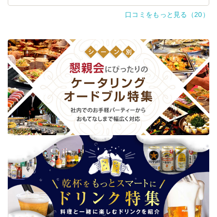
味しかった。ただ、私には少し塩鮭は塩味が強かったです
口コミをもっと見る（20）
が、ビールのつまみにはそれが良かったようです。今回、
ご飯は季節の山菜おこわを選びましたが、用途によって赤
飯も選べるようでした。また、是非、注文したいです。サ
ービスは悪かったわけではなく、紙皿、お箸、お手拭きは
普通についていて、あとは配達していただいただけなの
で、4.0にしました。コスパは他の人たちもとても良いと言
ってました。