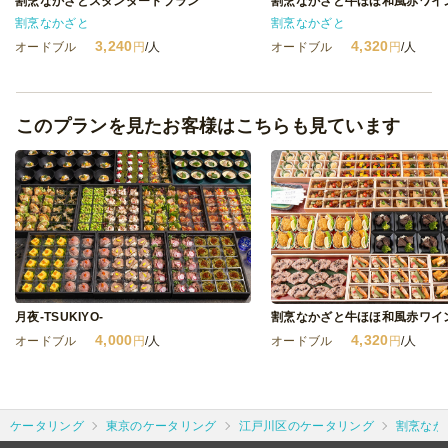
割烹なかざとスタンダートプラン
割烹なかざと牛ほほ和風赤ワイ
割烹なかざと
割烹なかざと
3,240
4,320
オードブル
円
/人
オードブル
円
/人
このプランを見たお客様はこちらも見ています
月夜-TSUKIYO-
割烹なかざと牛ほほ和風赤ワイ
4,000
4,320
オードブル
円
/人
オードブル
円
/人
ケータリング
東京のケータリング
江戸川区のケータリング
割烹なか