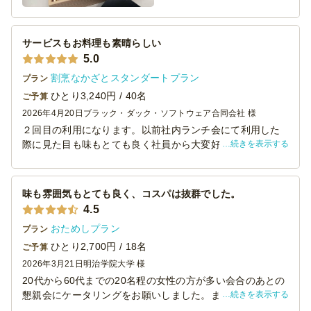
サービスもお料理も素晴らしい
5.0
割烹なかざとスタンダートプラン
プラン
ひとり3,240円 / 40名
ご予算
2026年4月20日
ブラック・ダック・ソフトウェア合同会社 様
２回目の利用になります。以前社内ランチ会にて利用した
続きを表示する
際に見た目も味もとても良く社員から大変好評だったた
め、今回大事なお客様を招いたイベントの懇親会で利用致
しました。サービスや心遣いがきめ細やかで、今回も美味
しいお料理を時間通りにお届け頂きました。是非また利用
味も雰囲気もとても良く、コスパは抜群でした。
させて頂きたいと思います。
4.5
おためしプラン
プラン
ひとり2,700円 / 18名
ご予算
2026年3月21日
明治学院大学 様
20代から60代までの20名程の女性の方が多い会合のあとの
続きを表示する
懇親会にケータリングをお願いしました。まず、見た目と
容器の雰囲気がとても良い、若い方に受けました。味も美