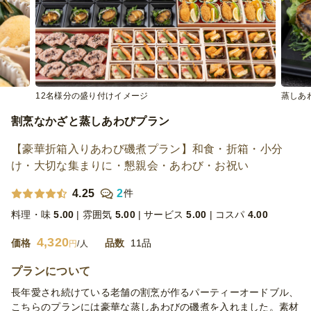
12名様分の盛り付けイメージ
蒸しあ
割烹なかざと蒸しあわびプラン
【豪華折箱入りあわび磯煮プラン】和食・折箱・小分
け・大切な集まりに・懇親会・あわび・お祝い
4.25
2
件
料理・味
5.00
雰囲気
5.00
サービス
5.00
コスパ
4.00
4,320
価格
品数
11品
円
/人
プランについて
長年愛され続けている老舗の割烹が作るパーティーオードブル、
こちらのプランには豪華な蒸しあわびの磯煮を入れました。素材