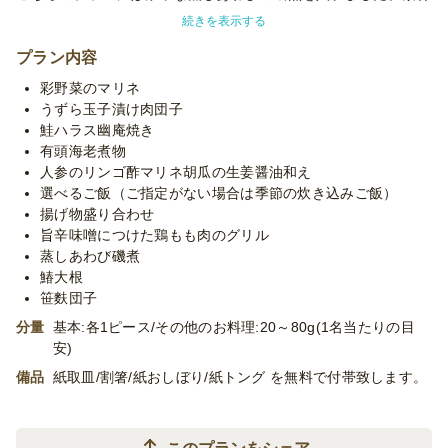
そのものの味を活かした自慢の逸品です。晴れやかな見栄えと確
続きを表示する
かな味をお楽しみ下さい。
プラン内容
※使い捨て容器でお届けするデリバリープランです。設置・配
彩野菜のマリネ
膳・撤収等のサービスはついておりません。
うずら玉子漬け肉団子
※「10卓に配置」などお客様ご指定の数の卓に配置する場合、
鮭ハラス幽庵焼き
追加容器代金をいただいたり、容器が変更になる場合がございま
有頭海老煮物
す。予めご了承くださいませ。
人参のリンゴ酢マリネ胡瓜の生姜醤油和え
※季節毎の仕入れによりメニューが変わる場合がございます。予
選べるご飯（ご指定がない場合は季節の炊き込みご飯）
めご了承ください。
揚げ物盛り合わせ
※プランに記載のあるメニュー以外もご対応が可能です。お気軽
旨辛味噌につけた鶏もも肉のグリル
に御相談ください。
蒸しあわび磯煮
※お赤飯は季節の炊き込みご飯、白米にも変更出来ます、ご要望
鰆大根
の方はオプションよりご選択ください。
笹麩団子
分量
基本:各1ピース/その他のお料理:20～80g(1名当たりの目
安)
備品
紙取皿/割箸/紙おしぼり/紙トング を無料で付帯致します。