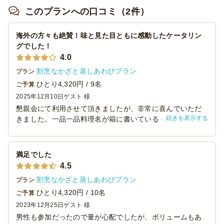
このプランへの口コミ（2件）
海外の方々も絶賛！味と見た目ともに感動したケータリン
グでした！
4.0
割烹なかざと蒸しあわびプラン
プラン
ひとり4,320円 / 9名
ご予算
2025年12月10日
ゲスト 様
懇親会にて利用させて頂きましたが、非常に喜んでいただ
続きを表示する
きました。一品一品料理名が箱に書いているのも丁寧で、
説明するのにも大変助かりました。また利用させて頂きま
す。
満足でした
4.5
割烹なかざと蒸しあわびプラン
プラン
ひとり4,320円 / 10名
ご予算
2023年12月25日
ゲスト 様
男性も参加だったので量が心配でしたが、ボリュームもあ