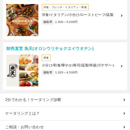
洋食・フレンチ・イタリアン・和食
洋食/イタリアン/小分け/ローストビーフ/温製
価格帯
1,500～5,000円
卸売直営 魚天(オロシウリチョクエイウオテン)
和食
小分け/和食/華やか/寿司/温製/串揚げ/デザート
価格帯
1,620～4,500円
2分でわかる！ケータリング診断
ケータリングとは？
ご相談・お問い合わせ