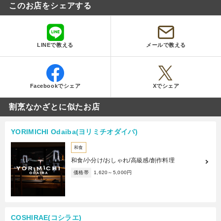
このお店をシェアする
LINEで教える
メールで教える
Facebookでシェア
Xでシェア
割烹なかざとに似たお店
YORIMICHI Odaiba(ヨリミチオダイバ)
和食
和食/小分け/おしゃれ/高級感/創作料理
価格帯
1,620～5,000円
COSHIRAE(コシラエ)