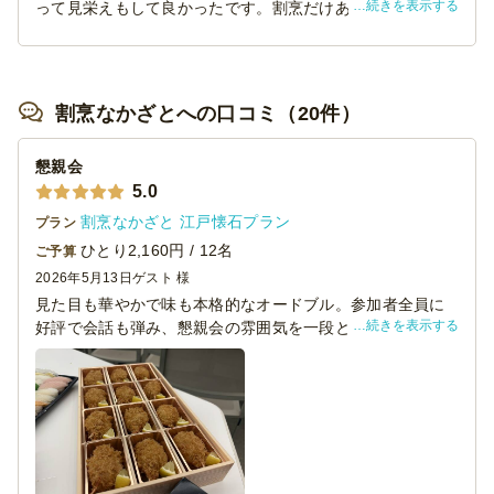
続きを表示する
って見栄えもして良かったです。割烹だけあってお味も良
かったです。惜しかったのはお赤飯がちょっとパサついて
たので、乾燥のないようラッピングした方が良い気がしま
した。全体的にはとても満足でした。
割烹なかざとへの口コミ（20件）
懇親会
5.0
割烹なかざと 江戸懐石プラン
プラン
ひとり2,160円 / 12名
ご予算
2026年5月13日
ゲスト 様
見た目も華やかで味も本格的なオードブル。参加者全員に
続きを表示する
好評で会話も弾み、懇親会の雰囲気を一段と盛り上げてく
れました。小分けになっているため、準備や後片付けも手
軽で、幹事にも嬉しい内容でした。