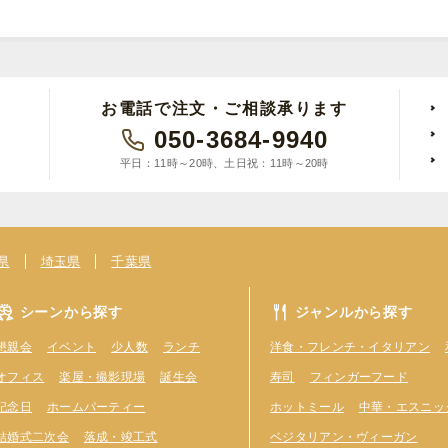
お電話で注文・ご相談承ります
050-3684-9940
平日：11時～20時、土日祝：11時～20時
県
埼玉県
千葉県
シーンから探す
ジャンルから探す
懇親会
イベント
少人数
ランチ
洋食・フレンチ・イタリアン
オフィス
楽屋・撮影現場
誕生会
寿司
フィンガーフード
記念日
ホームパーティー
ホットミール
中華・エスニッ
結婚式二次会
落成・竣工式
ベジタリアン・ヴィーガン