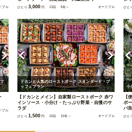
3,000
ドブル
13品
8名～
オードブル
ひとり
円
ひと
ッフ
ドカンと人気のローストポーク スタンダード・ブ
ッフェプラン
小
ー
【ドカンとメイン】自家製ローストポーク 赤ワ
【
インソース・小分け・たっぷり野菜・自慢のサ
ポ
ラダ
パ
ドブル
1,500
10品
10名～
オードブル
ひとり
円
ひと