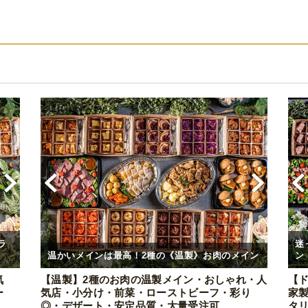
ラ
迷
温かいメインは最高！2種の《温製》お肉のメイン
ン
気
【温製】2種のお肉の温製メイン・おしゃれ・人
【
ー
気店・小分け・前菜・ローストビーフ・彩り
家
◎・デザート・安定品質・大量受注可
タ