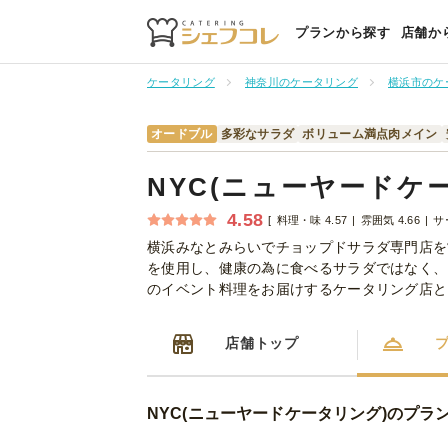
プランから探す
店舗か
ケータリング
神奈川のケータリング
横浜市のケ
オードブル
多彩なサラダ
ボリューム満点肉メイン
NYC(ニューヤードケ
4.58
料理・味 4.57
雰囲気 4.66
サ
横浜みなとみらいでチョップドサラダ専門店を
を使用し、健康の為に食べるサラダではなく、
のイベント料理をお届けするケータリング店と
店舗トップ
NYC(ニューヤードケータリング)のプラ