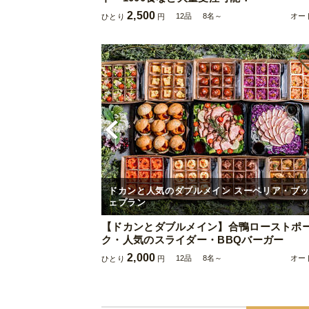
2,500
12品
8名～
オー
ひとり
円
ドカンと人気のダブルメイン スーペリア・ブ
ェプラン
【ドカンとダブルメイン】合鴨ローストポ
ク・人気のスライダー・BBQバーガー
2,000
12品
8名～
オー
ひとり
円