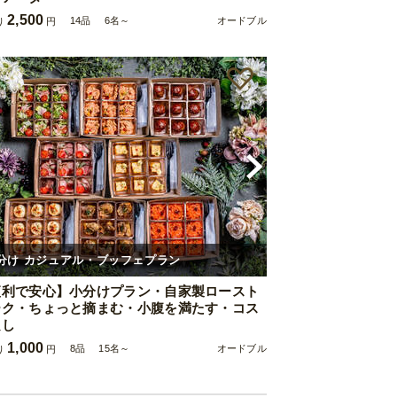
2,500
14品
6名～
オードブル
り
円
分け カジュアル・ブッフェプラン
便利で安心】小分けプラン・自家製ロースト
ーク・ちょっと摘まむ・小腹を満たす・コス
良し
1,000
8品
15名～
オードブル
り
円