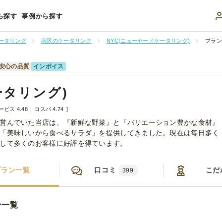
ら探す
事例から探す
ータリング
南区のケータリング
NYC(ニューヤードケータリング)
プラン
安心の品質
インボイス
ータリング)
ービス 4.48
コスパ 4.74
営んでいた当店は、『新鮮な野菜』と『バリエーション豊かな食材』
「美味しいから食べるサラダ」を提供してきました。現在は毎日多く
して多くのお客様に好評を得ています。
プラン一覧
口コミ
こだ
399
ン一覧