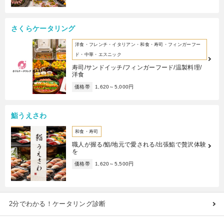
さくらケータリング
洋食・フレンチ・イタリアン・和食・寿司・フィンガーフー
ド・中華・エスニック
寿司/サンドイッチ/フィンガーフード/温製料理/
洋食
価格帯
1,620～5,000円
鮨うえさわ
和食・寿司
職人が握る/鮨/地元で愛される/出張鮨で贅沢体験
を
価格帯
1,620～5,500円
2分でわかる！ケータリング診断