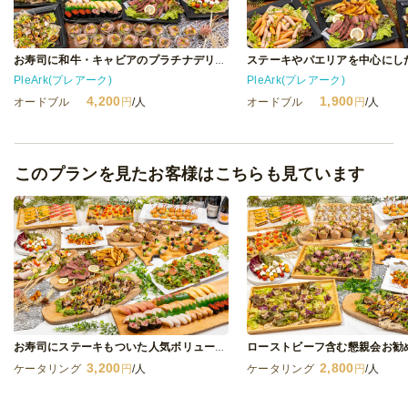
お寿司に和牛・キャビアのプラチナデリプラン
PleArk(プレアーク)
PleArk(プレアーク)
4,200
1,900
オードブル
円
/人
オードブル
円
/人
このプランを見たお客様はこちらも見ています
お寿司にステーキもついた人気ボリュームプラン
3,200
2,800
ケータリング
円
/人
ケータリング
円
/人