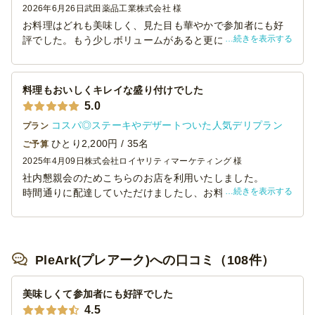
2026年6月26日
武田薬品工業株式会社 様
お料理はどれも美味しく、見た目も華やかで参加者にも好
続きを表示する
評でした。もう少しボリュームがあると更に嬉しいです。
納品場所が分かりにくかったのにもかかわらず、配送サー
ビスもとても丁寧に対応いただきました。
料理もおいしくキレイな盛り付けでした
5.0
コスパ◎ステーキやデザートついた人気デリプラン
プラン
ひとり2,200円 / 35名
ご予算
2025年4月09日
株式会社ロイヤリティマーケティング 様
社内懇親会のためこちらのお店を利用いたしました。
続きを表示する
時間通りに配達していただけましたし、お料理もキレイに
盛り付けてあり、並べるのも簡単で良かったです。
料理の種類も11品と多く、一つ一つはこぶりですが色々な
種類を食べられて良かったかなと思いました。
20代の社員も多かったため、人数に対して少し多めに注文
PleArk(プレアーク)への口コミ（108件）
したのですが、余らなかったのでやはり多めに注文してよ
かったなと思いました。
美味しくて参加者にも好評でした
取る用の紙トングもついていたのがよかったです。
4.5
紙なのでそのまま捨てられて型付けも楽でした。