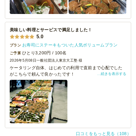
美味しい料理とサービスで満足しました！
5.0
お寿司にステーキもついた人気ボリュームプラン
プラン
ひとり3,200円 / 100名
ご予算
2026年5月08日
一般社団法人東京大工塾 様
ケータリング自体、はじめての利用で直前まで心配でした
続きを表示する
がこちらで頼んで良かったです！
今回頼んだ「お寿司にステーキもついた人気ボリュームプ
ラン」もメニュー通りで
ボリューム多くとても満足できました。また、瓶ビールも
用意いただけたので
立食スタイルの今回の懇談会では非常に助かりました。ま
た機会があれば活用させていただきます。
口コミをもっと見る（108）