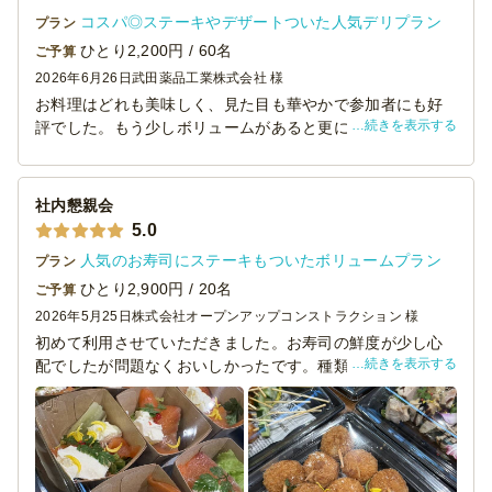
コスパ◎ステーキやデザートついた人気デリプラン
プラン
ひとり2,200円 / 60名
ご予算
2026年6月26日
武田薬品工業株式会社 様
お料理はどれも美味しく、見た目も華やかで参加者にも好
続きを表示する
評でした。もう少しボリュームがあると更に嬉しいです。
納品場所が分かりにくかったのにもかかわらず、配送サー
ビスもとても丁寧に対応いただきました。
社内懇親会
5.0
人気のお寿司にステーキもついたボリュームプラン
プラン
ひとり2,900円 / 20名
ご予算
2026年5月25日
株式会社オープンアップコンストラクション 様
初めて利用させていただきました。お寿司の鮮度が少し心
続きを表示する
配でしたが問題なくおいしかったです。種類は多くて大満
足でしたが量が少し足りないように感じました。次回は少
し多めに頼みたいです。