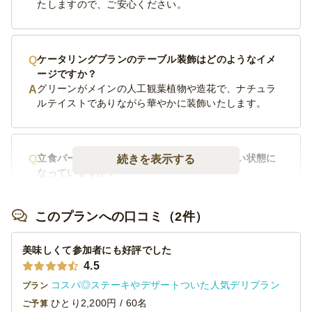
たしますので、ご安心ください。
ケータリングプランのテーブル装飾はどのようなイメ
ージですか？
グリーンがメインの人工観葉植物や造花で、ナチュラ
ルテイストでありながら華やかに装飾いたします。
立食パーティーなのですが、お料理は取り易い状態に
続きを表示する
なっていますか？
ピンチョス料理やカップ料理を多く取り揃えておりま
す。取りやすく食べやすいではなく、見た目もこだわ
このプランへの口コミ（2件）
ったフィンガーフードをお楽しみください。
美味しくて参加者にも好評でした
4.5
コスパ◎ステーキやデザートついた人気デリプラン
プラン
ひとり2,200円 / 60名
ご予算