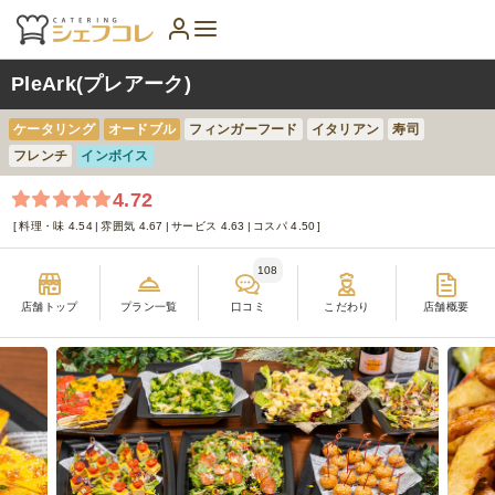
PleArk(プレアーク)
ケータリング
オードブル
フィンガーフード
イタリアン
寿司
フレンチ
インボイス
4.72
料理・味 4.54
雰囲気 4.67
サービス 4.63
コスパ 4.50
108
店舗トップ
プラン一覧
口コミ
こだわり
店舗概要