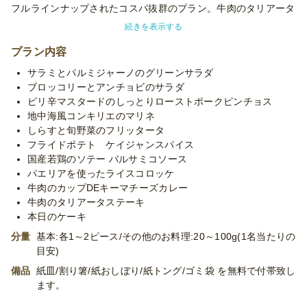
フルラインナップされたコスパ抜群のプラン。牛肉のタリアータ
ステーキやピリ辛マスタードのローストポークピンチョスなど、
続きを表示する
味も見た目も楽しめる一品揃い。牛肉のキーマチーズカレーやパ
エリアを使ったライスコロッケで満足感もたっぷり。しらすと旬
プラン内容
野菜のフリッタータやブロッコリーとアンチョビのサラダなど前
サラミとパルミジャーノのグリーンサラダ
菜やお野菜もたっぷりな豊かな味わいをどうぞ！
ブロッコリーとアンチョビのサラダ
ピリ辛マスタードのしっとりローストポークピンチョス
※使い捨て容器でお届けするデリバリープランです。設置・配
地中海風コンキリエのマリネ
膳・撤収等のサービスはついておりません。
しらすと旬野菜のフリッタータ
※「10卓に配置」などお客様ご指定の数の卓に配置する場合、
フライドポテト ケイジャンスパイス
追加容器代金をいただいたり、容器が変更になる場合がございま
国産若鶏のソテー バルサミコソース
す。予めご了承くださいませ。
パエリアを使ったライスコロッケ
※常温でお届けいたします。
牛肉のカップDEキーマチーズカレー
※季節毎の仕入れによりメニューが変わる場合がございます。予
牛肉のタリアータステーキ
めご了承ください。
本日のケーキ
※プランに記載のあるメニュー以外もご対応が可能です。お気軽
分量
基本:各1～2ピース/その他のお料理:20～100g(1名当たりの
に御相談ください。
目安)
備品
紙皿/割り箸/紙おしぼり/紙トング/ゴミ袋 を無料で付帯致し
ます。