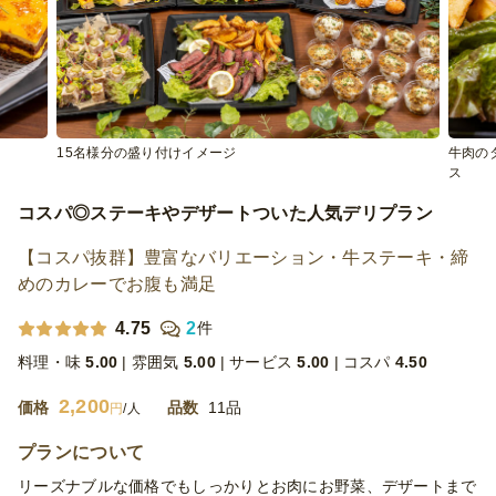
15名様分の盛り付けイメージ
牛肉の
ス
コスパ◎ステーキやデザートついた人気デリプラン
【コスパ抜群】豊富なバリエーション・牛ステーキ・締
めのカレーでお腹も満足
4.75
2
件
料理・味
5.00
雰囲気
5.00
サービス
5.00
コスパ
4.50
2,200
価格
品数
11品
円
/人
プランについて
リーズナブルな価格でもしっかりとお肉にお野菜、デザートまで