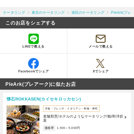
ケータリング
東京のケータリング
港区のケータリング
PleArk(プレ
このお店をシェアする
LINEで教える
メールで教える
Facebookでシェア
Xでシェア
PleArk(プレアーク)に似たお店
懐石ROKKASEN(カイセキロッカセン)
洋食・フレンチ・イタリアン・和食・寿司
老舗割烹/ホテルのようなケータリング/鮨/和洋折
衷
価格帯
1,500～5,000円