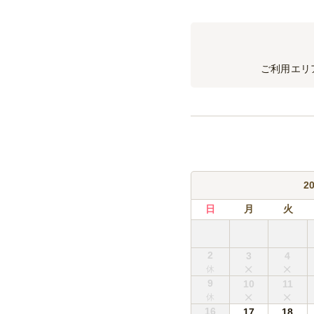
※銘柄は仕入れ状況によ
ださい。
スパークリングワイ
※銘柄は仕入れ状況によ
ご利用エリ
ださい。
生ビールサーバー(ア
日本酒(720ml)
※銘柄は仕入れ状況によ
ださい。
2
焼酎
日
月
火
※銘柄は仕入れ状況によ
烏龍茶(2L)
2
3
4
9
10
11
16
17
18