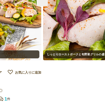
しっとりローストポークと旬野菜グリルの盛
ア
お気に入りに追加
◎
1
件