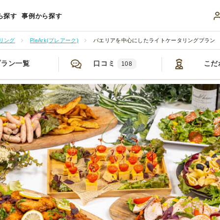
ら探す
事例から探す
リング
PleArk(プレアーク)
パエリアを中心にしたライトケータリングプラン
プラン一覧
口コミ
こだ
108