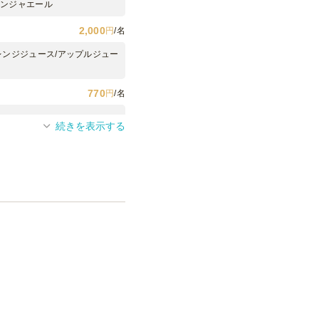
ジンジャエール
2,000
円
/名
オレンジジュース/アップルジュー
770
円
/名
続きを表示する
300
円
/名
300
円
/名
200
円
/名
2,750
円
/本
可能です。お気軽にご相談く
2,750
円
/本