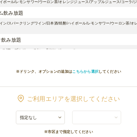
ハイボール/レモンサワー/ウーロン茶/オレンジジュース/アップルジュース/コーラ/
ム飲み放題
イン/スパークリングワイン/日本酒/焼酎/ハイボール/レモンサワー/ウーロン茶/
ク飲み放題
ース/アップルジュース/コーラ/ジンジャエール
ル→生ビールサーバー
ビールサーバーに変更
※ドリンク、オプションの追加は
こちらから選択
してください
み放題 延長料金(30分)
題 延長料金(30分)
ご利用エリアを選択してください
り変更することがございます。またご予算に合わせてソムリエがお選びすることも
※市区まで指定してください