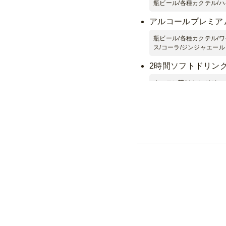
瓶ビール/各種カクテル/
アルコールプレミア
瓶ビール/各種カクテル/ワ
ス/コーラ/ジンジャエール
2時間ソフトドリン
ウーロン茶/オレンジジュ
【飲み放題】瓶ビー
飲み放題の瓶ビールを生
アルコールドリンク飲
ソフトドリンク飲み放
白ワイン
※銘柄は仕入れ状況によ
ださい。
赤ワイン