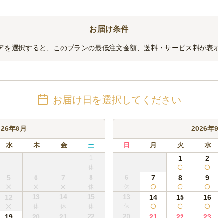
り変更することがございます。またご予算に合わせてソムリエがお選びすることも
お届け条件
ン
り変更することがございます。またご予算に合わせてソムリエがお選びすることも
アを選択すると、このプランの最低注文金額、送料・サービス料が表
サヒスーパードライ) 10L
お届け日を選択してください
り変更することがございます。またご予算に合わせてソムリエがお選びすることも
026年8月
2026年
水
木
金
土
日
月
火
水
り変更することがございます。お気軽にご相談ください。
1
1
2
8
6
5
6
7
7
8
9
13
14
15
13
12
14
15
16
22
20
19
20
21
21
22
23