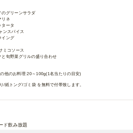
ノのグリーンサラダ
マリネ
ッタータ
ャンスパイス
ウイング
サミコソース
クと旬野菜グリルの盛り合わせ
の他のお料理:20～100g(1名当たりの目安)
ぼり/紙トング/ゴミ袋 を無料で付帯致します。
ード飲み放題