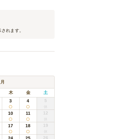
可能です。お気軽にご相談く
2,750
円
/本
可能です。お気軽にご相談く
示されます。
14,800
円
/セット
2,750
円
/本
可能です。お気軽にご相談く
9月
2,750
円
/本
木
金
土
5
3
4
440
円
/本
12
10
11
19
17
18
26
24
25