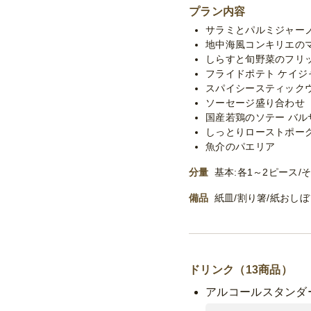
プラン内容
サラミとパルミジャー
地中海風コンキリエの
しらすと旬野菜のフリ
フライドポテト ケイジ
スパイシースティック
ソーセージ盛り合わせ
国産若鶏のソテー バル
しっとりローストポー
魚介のパエリア
分量
基本:各1～2ピース/そ
備品
紙皿/割り箸/紙おし
ドリンク（13商品）
アルコールスタンダ