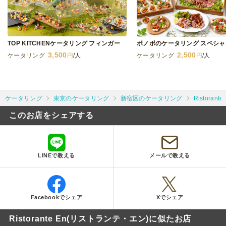
TOP KITCHENケータリング フィンガー
ボノボのケータリング スペシ
3,500
2,500
ケータリング
円
/人
ケータリング
円
/人
ケータリング
東京のケータリング
新宿区のケータリング
Ristora
このお店をシェアする
LINEで教える
メールで教える
Facebookでシェア
Xでシェア
Ristorante En(リストランテ・エン)に似たお店