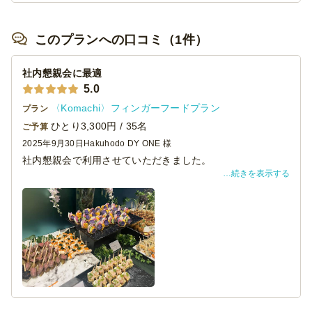
このプランへの口コミ（1件）
社内懇親会に最適
5.0
〈Komachi〉フィンガーフードプラン
プラン
ひとり3,300円 / 35名
ご予算
2025年9月30日
Hakuhodo DY ONE 様
社内懇親会で利用させていただきました。
続きを表示する
常駐スタッフの方が準備から片付けまで全て行ってくださ
るので、社内リソースを一切使うことなく、幹事も参加者
も懇親会を存分に楽しむことができました。
飲み放題には生ビールも含まれており、ドリンクの種類も
豊富で皆に好評でした。お料理はどれも本当に美味しく、
見た目も華やかで、通常の懇親会とは一味違う特別感を演
出してくれました。