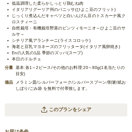
低温調理した柔らかしっとり鶏むね肉
イタリアリグーリア州のパニッサ(ひよこ豆のフリット)
じっくり煮込んだキャベツと白いんげん豆のトスカーナ風ク
ロスティーニ
自然栽培・有機栽培野菜のピンツィモーニオ～ひよこ豆のサ
ルサ～
シチリア風アランチーニ(ライスコロッケ)
海老と豆乳マヨネーズのフリッタータ(イタリア風卵焼き)
Enの人気の1品 季節のズッパ(スープ)
本日のドルチェ
分量
基本:各1～2ピース/その他のお料理:20～80g(1名当たりの
目安)
備品
メラミン皿/シルバーフォーク/シルバースプーン/割箸/紙お
しぼり/ごみ袋 を無料で付帯致します。
このプランをシェア
お届け条件