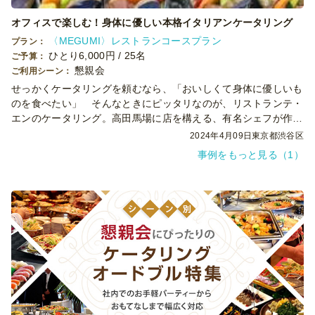
オフィスで楽しむ！身体に優しい本格イタリアンケータリング
〈MEGUMI〉レストランコースプラン
プラン：
ひとり6,000円 / 25名
ご予算：
懇親会
ご利用シーン：
せっかくケータリングを頼むなら、「おいしくて身体に優しいも
のを食べたい」 そんなときにピッタリなのが、リストランテ・
エンのケータリング。高田馬場に店を構える、有名シェフが作る
隠れ家イタリアンの料理をオフィスでお楽しみいただきました。
2024年4月09日
東京都渋谷区
事例をもっと見る（1）