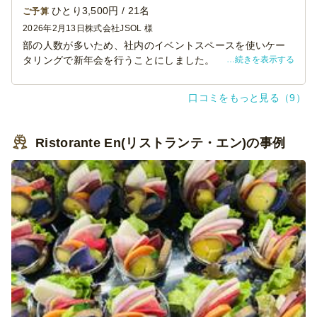
ひとり3,500円 / 21名
ご予算
2026年2月13日
株式会社JSOL 様
部の人数が多いため、社内のイベントスペースを使いケー
続きを表示する
タリングで新年会を行うことにしました。
ケータリングとは思えないクオリティで、レストランのビ
ュッフェを楽しんでいるようでした。
口コミをもっと見る（9）
有機野菜を使った食事はどれもとても美味しかったです。
飲み放題のドリンクも豊富で、飲める人から飲めない人ま
で全員が楽しむことができました。
Ristorante En(リストランテ・エン)の事例
また利用したいと思います。ありがとうございました。