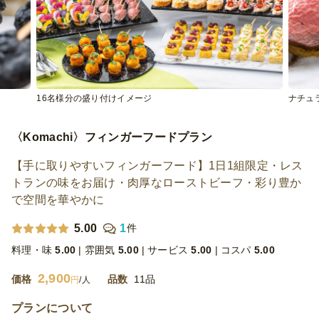
16名様分の盛り付けイメージ
ナチュ
〈Komachi〉フィンガーフードプラン
【手に取りやすいフィンガーフード】1日1組限定・レス
トランの味をお届け・肉厚なローストビーフ・彩り豊か
で空間を華やかに
5.00
1
件
料理・味
5.00
雰囲気
5.00
サービス
5.00
コスパ
5.00
2,900
価格
品数
11品
円
/人
プランについて