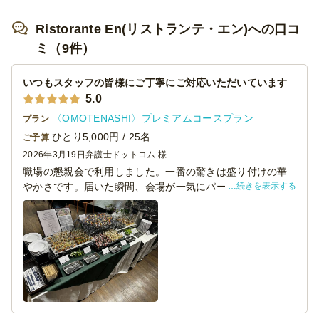
参加者からもと大好評でした。
Ristorante En(リストランテ・エン)への口コ
準備の手間なく、美味しい料理と飲み物で特別な懇親会を
ミ（9件）
企画したい企業様には、ぜひおすすめしたいです。また機
会があれば、ぜひ利用させていただきます！
いつもスタッフの皆様にご丁寧にご対応いただいています
5.0
〈OMOTENASHI〉プレミアムコースプラン
プラン
ひとり5,000円 / 25名
ご予算
2026年3月19日
弁護士ドットコム 様
職場の懇親会で利用しました。一番の驚きは盛り付けの華
続きを表示する
やかさです。届いた瞬間、会場が一気にパーティー会場の
ような明るい雰囲気になりました。
お料理も冷めていても美味しく、特にピンチョスやロース
トビーフが好評でした。準備から片付けまでスタッフの方
が手際よく対応してくださり、主催者側としても負担がな
く大変助かりました。ゲストの満足度も非常に高く、また
次回のイベントでもぜひお願いしたいです。