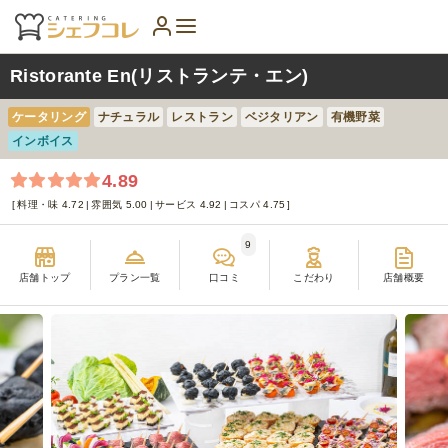
Ristorante En(リストランテ・エン)
ケータリング
ナチュラル
レストラン
ベジタリアン
有機野菜
インボイス
4.89
料理・味 4.72
雰囲気 5.00
サービス 4.92
コスパ 4.75
9
店舗トップ
プラン一覧
口コミ
こだわり
店舗概要