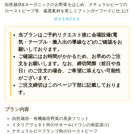
自然栽培&オーガニックのお野菜をはじめ、ナチュラルビーフの
ローストビーフ等、厳選素材を美しくフィンガーフードに仕上げ
ました。
続きを表示する
季節食材を用いた温かいスープやドルチェもご用意し、本格的な
イタリア料理の品々を手軽に楽しんでいただけます。
当プランはご予約リクエスト後に会場設備(電
気・テーブル・搬入出の導線など)のご確認をお
■12月催事分の飲み放題について
12月の催事につきましては、飲み放題プランの注文も必須とな
願いしております。
ります。オプションよりご選択ください。
ご確認にはお時間がかかるため、お早めのご注
文をお願いします。なお、締切間際（前日や当
※お料理セッティング・撤収分のサービススタッフ人件費はプラ
日）のご注文の場合、ご希望に添えない可能性
ン内に含まれております。(スタッフ人数をご指定の場合は別途
がございます。
人件費が発生する可能性がございます。)
ご注文締切はこのページ下部に記載しておりま
※注文の最大人数は、50名までとなります。
す。
※温製料理は電気を使用いたします。会場にコンセントがあるこ
とが必須となります。
※ご要望によりお料理の変更も可能ですので、お気軽にお問合せ
プラン内容
ください。
※季節毎の仕入れによりメニューが変わる場合がございます。
自然栽培・有機栽培野菜の黒炭フリット
イタリアヴェネト州のサオール(イワシの南蛮漬け)
ナチュラルビーフランプ肉のローストビーフ