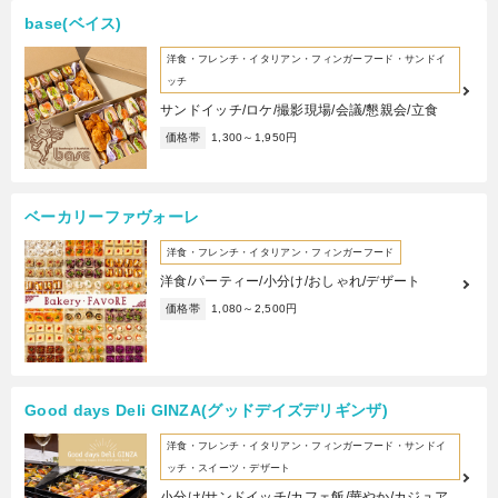
base(ベイス)
洋食・フレンチ・イタリアン・フィンガーフード・サンドイ
ッチ
サンドイッチ/ロケ/撮影現場/会議/懇親会/立食
価格帯
1,300～1,950円
ベーカリーファヴォーレ
洋食・フレンチ・イタリアン・フィンガーフード
洋食/パーティー/小分け/おしゃれ/デザート
価格帯
1,080～2,500円
Good days Deli GINZA(グッドデイズデリギンザ)
洋食・フレンチ・イタリアン・フィンガーフード・サンドイ
ッチ・スイーツ・デザート
小分け/サンドイッチ/カフェ飯/華やか/カジュア