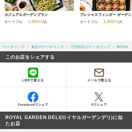
カジュアルガーデンプラン
プレシャスフィンガー ガーデ
1,000
1,500
オードブル
円
/人
オードブル
円
/人
ケータリング
東京のケータリング
千代田区のケータリング
ROYAL
このお店をシェアする
LINEで教える
メールで教える
Facebookでシェア
Xでシェア
ROYAL GARDEN DELI(ロイヤルガーデンデリ)に似
たお店