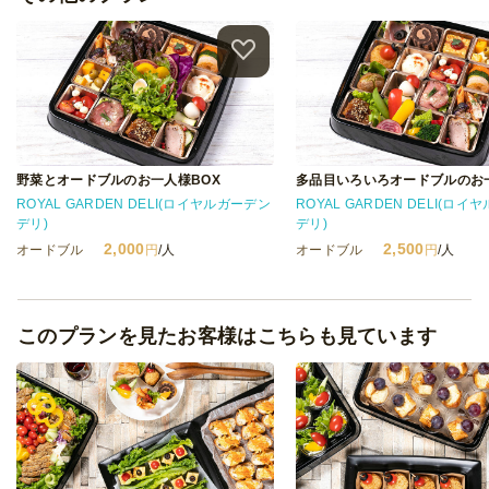
野菜とオードブルのお一人様BOX
多品目いろいろオードブルのお
ROYAL GARDEN DELI(ロイヤルガーデン
ROYAL GARDEN DELI(ロ
デリ)
デリ)
2,000
2,500
オードブル
円
/人
オードブル
円
/人
このプランを見たお客様はこちらも見ています