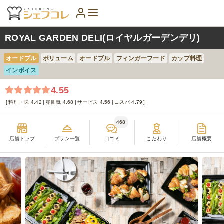
ROYAL GARDEN DELI(ロイヤルガーデンデリ)
オードブル
ボリューム
オードブル
フィンガーフード
カップ料理
インボイス
4.55
料理・味 4.42
雰囲気 4.68
サービス 4.56
コスパ 4.79
468
店舗トップ
プラン一覧
口コミ
こだわり
店舗概要