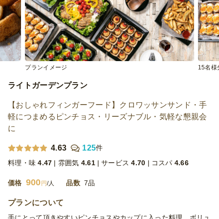
プランイメージ
15名
ライトガーデンプラン
【おしゃれフィンガーフード】クロワッサンサンド・手
軽につまめるピンチョス・リーズナブル・気軽な懇親会
に
4.63
125
件
料理・味
4.47
雰囲気
4.61
サービス
4.70
コスパ
4.66
900
価格
品数
7品
円
/人
プランについて
手にとって頂きやすいピンチョスやカップに入った料理、ボリュ