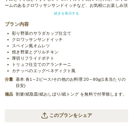
ームのあるクロワッサンサンドイッチなど、お気軽にお楽しみ頂
けてお求めやすいプランでございます。
続きを表示する
※使い捨て容器でお届けするデリバリープランです。設置・配
プラン内容
膳・撤収等のサービスはついておりません。
彩り野菜のサラダカップ仕立て
※季節毎の仕入れによりメニューが変わる場合がございます。予
クロワッサンサンドイッチ
めご了承ください。
スペイン風オムレツ
※プランに記載のあるメニュー以外もご対応が可能です。お気軽
焼き野菜とグリルチキン
に御相談ください。
厚切りフライドポテト
トリュフ仕立てのアランチーニ
カナッペのエッグベネディクト風
分量
基本:各1～2ピース/その他のお料理:20～80g(1名当たりの
目安)
備品
割箸/紙取皿/紙おしぼり/紙トング を無料で付帯致します。
このプランをシェア