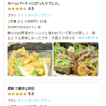
ホームパーティにぴったりでした。
4.5
ライトガーデンプラン
プラン
ひとり900円 / 12名
ご予算
2026年7月15日
ゲスト 様
飾りのお野菜がたっぷりと使われていて彩りが美しく、味
続きを表示する
もとても美味しかったです。大皿と小分けのバランスが絶
妙で、紙皿やお箸などの備品もセットになっているため、
ホームパーティーにぴったりでした。
唯一、配達料が別途かかることが事前に分かりづらかった
点だけが惜しく、マイナス0.5点としています。それ以外は
大大満足なので、また利用したいです！
柔軟で適切な対応
5.0
ライトガーデンプラン
プラン