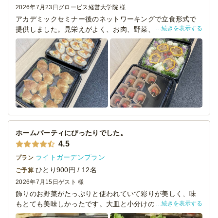
2026年7月23日
グロービス経営大学院 様
アカデミックセミナー後のネットワーキングで立食形式で
続きを表示する
提供しました。見栄えがよく、お肉、野菜、揚げ物、パン
だとバラエティーも豊富なのでとても満足感の高いライン
ナップでした。食事が充実していたおかげもあってか、イ
ベント終了後も長く滞在してくれたので運営としては大変
助かりました。
ホームパーティにぴったりでした。
4.5
ライトガーデンプラン
プラン
ひとり900円 / 12名
ご予算
2026年7月15日
ゲスト 様
飾りのお野菜がたっぷりと使われていて彩りが美しく、味
続きを表示する
もとても美味しかったです。大皿と小分けのバランスが絶
妙で、紙皿やお箸などの備品もセットになっているため、