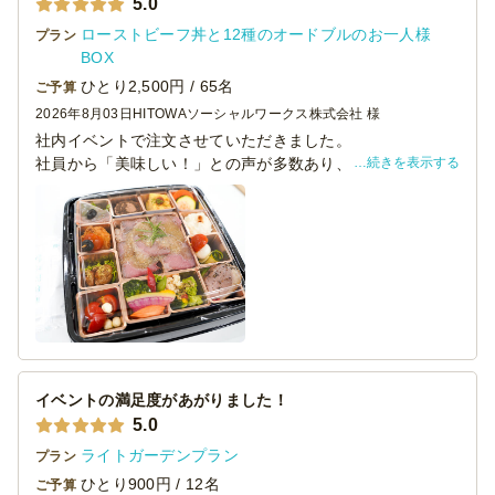
5.0
ローストビーフ丼と12種のオードブルのお一人様
プラン
BOX
ひとり2,500円 / 65名
ご予算
2026年8月03日
HITOWAソーシャルワークス株式会社 様
社内イベントで注文させていただきました。
続きを表示する
社員から「美味しい！」との声が多数あり、比較的量もあ
りましたが、完食している人が多かったです。
見た目も豪華で満足感が高かったです。
イベントの満足度があがりました！
5.0
ライトガーデンプラン
プラン
ひとり900円 / 12名
ご予算