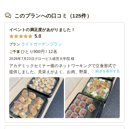
このプランへの口コミ（125件）
イベントの満足度があがりました！
5.0
ライトガーデンプラン
プラン
ひとり900円 / 12名
ご予算
2026年7月23日
グロービス経営大学院 様
アカデミックセミナー後のネットワーキングで立食形式で
続きを表示する
提供しました。見栄えがよく、お肉、野菜、揚げ物、パン
だとバラエティーも豊富なのでとても満足感の高いライン
ナップでした。食事が充実していたおかげもあってか、イ
ベント終了後も長く滞在してくれたので運営としては大変
助かりました。