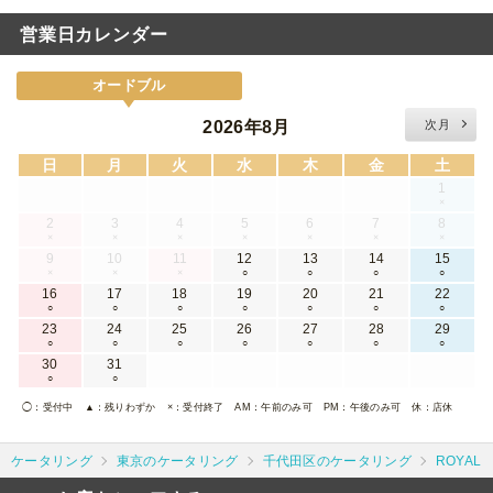
営業日カレンダー
オードブル
2026年8月
次月
日
月
火
水
木
金
土
1
×
2
3
4
5
6
7
8
×
×
×
×
×
×
×
9
10
11
12
13
14
15
×
×
×
○
○
○
○
16
17
18
19
20
21
22
○
○
○
○
○
○
○
23
24
25
26
27
28
29
○
○
○
○
○
○
○
30
31
○
○
◯
：受付中
▲
：残りわずか
×
：受付終了
AM
：午前のみ可
PM
：午後のみ可
休
：店休
ケータリング
東京のケータリング
千代田区のケータリング
ROYAL