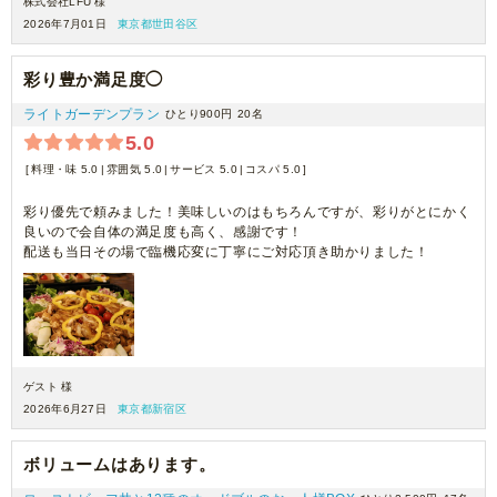
株式会社LFU 様
2026年7月01日
東京都世田谷区
彩り豊か満足度◯
ライトガーデンプラン
ひとり900円
20名
5.0
料理・味 5.0
雰囲気 5.0
サービス 5.0
コスパ 5.0
彩り優先で頼みました！美味しいのはもちろんですが、彩りがとにかく
良いので会自体の満足度も高く、感謝です！
配送も当日その場で臨機応変に丁寧にご対応頂き助かりました！
ゲスト 様
2026年6月27日
東京都新宿区
ボリュームはあります。