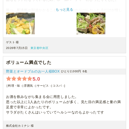
もっと見る
唯一、配達料が別途かかることが事前に分かりづらかった点だけが惜し
く、マイナス0.5点としています。それ以外は大大満足なので、また利
用したいです！
ゲスト 様
2026年7月15日
東京都中央区
ボリューム満点でした
野菜とオードブルのお一人様BOX
ひとり2,000円
6名
5.0
料理・味 -
雰囲気 -
サービス -
コスパ -
お酒を飲みながら集まる会に用意しました。
思った以上に1人あたりのボリュームが多く、見た目の満足感と量の満
足度で非常によかったです。
サラダがたくさんはいっていてヘルシーなのもよかったです
株式会社カミナシ 様