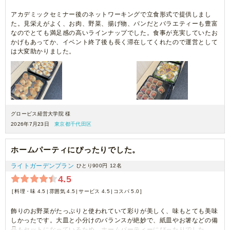
アカデミックセミナー後のネットワーキングで立食形式で提供しまし
た。見栄えがよく、お肉、野菜、揚げ物、パンだとバラエティーも豊富
なのでとても満足感の高いラインナップでした。食事が充実していたお
かげもあってか、イベント終了後も長く滞在してくれたので運営として
は大変助かりました。
グロービス経営大学院 様
2026年7月23日
東京都千代田区
ホームパーティにぴったりでした。
ライトガーデンプラン
ひとり900円
12名
4.5
料理・味 4.5
雰囲気 4.5
サービス 4.5
コスパ 5.0
飾りのお野菜がたっぷりと使われていて彩りが美しく、味もとても美味
しかったです。大皿と小分けのバランスが絶妙で、紙皿やお箸などの備
品もセットになっているため、ホームパーティーにぴったりでした。