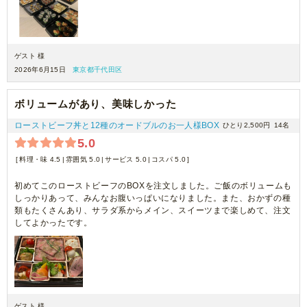
ゲスト 様
2026年6月15日
東京都千代田区
ボリュームがあり、美味しかった
ローストビーフ丼と12種のオードブルのお一人様BOX
ひとり2,500円
14名
5.0
料理・味 4.5
雰囲気 5.0
サービス 5.0
コスパ 5.0
初めてこのローストビーフのBOXを注文しました。ご飯のボリュームも
しっかりあって、みんなお腹いっぱいになりました。また、おかずの種
類もたくさんあり、サラダ系からメイン、スイーツまで楽しめて、注文
してよかったです。
ゲスト 様