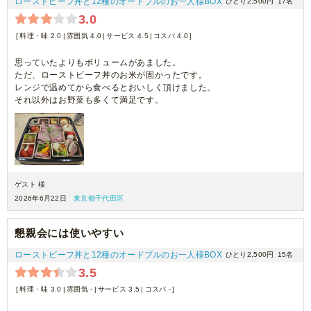
ローストビーフ丼と12種のオードブルのお一人様BOX
ひとり2,500円
17名
3.0
料理・味 2.0
雰囲気 4.0
サービス 4.5
コスパ 4.0
思っていたよりもボリュームがあました。
ただ、ローストビーフ丼のお米が固かったです。
レンジで温めてから食べるとおいしく頂けました。
それ以外はお野菜も多くて満足です。
ゲスト 様
2026年6月22日
東京都千代田区
懇親会には使いやすい
ローストビーフ丼と12種のオードブルのお一人様BOX
ひとり2,500円
15名
3.5
料理・味 3.0
雰囲気 -
サービス 3.5
コスパ -