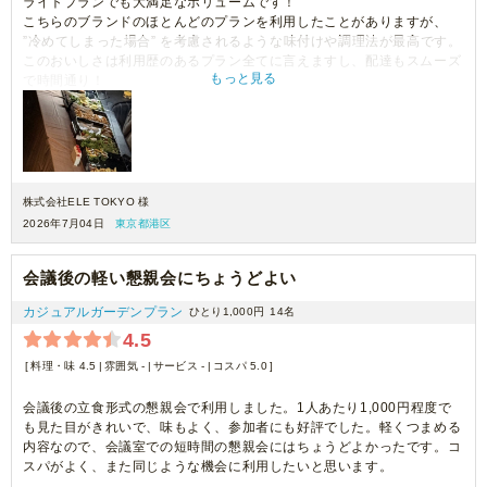
ライトプランでも大満足なボリュームです！
こちらのブランドのほとんどのプランを利用したことがありますが、
”冷めてしまった場合” を考慮されるような味付けや調理法が最高です。
このおいしさは利用歴のあるプラン全てに言えますし、配達もスムーズ
もっと見る
で時間通り！
文句なしの素敵なケータリングです！
株式会社ELE TOKYO 様
2026年7月04日
東京都港区
会議後の軽い懇親会にちょうどよい
カジュアルガーデンプラン
ひとり1,000円
14名
4.5
料理・味 4.5
雰囲気 -
サービス -
コスパ 5.0
会議後の立食形式の懇親会で利用しました。1人あたり1,000円程度で
も見た目がきれいで、味もよく、参加者にも好評でした。軽くつまめる
内容なので、会議室での短時間の懇親会にはちょうどよかったです。コ
スパがよく、また同じような機会に利用したいと思います。