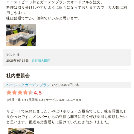
ローストビーフ丼とガーデンプランのオードブルを注文。
料理は取り分けしやすいように個々になっておりますので、大人数は利
用しやすい。
味は普通ですが、便利でいいかと思います。
ゲスト 様
2026年6月17日
東京都大田区
社内懇親会
ベーシックガーデンプラン
ひとり2,000円
7名
4.5
料理・味 4.5
雰囲気 4.5
サービス 4.5
コスパ 5.0
リピートで依頼しました。やはりボリューム最高でした。味も雰囲気も
良かったです。メンバーからの評価も非常に高くぜひ次回も依頼したい
と思います。配達も指定通りに届けていただき助かりました。