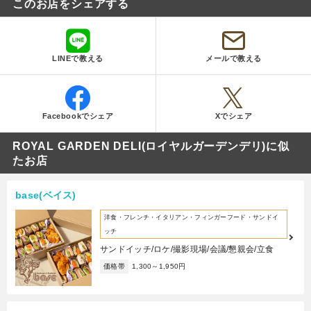
このお店をシェアする
LINEで教える
メールで教える
Facebookでシェア
Xでシェア
ROYAL GARDEN DELI(ロイヤルガーデンデリ)に似
たお店
base(ベイス)
洋食・フレンチ・イタリアン・フィンガーフード・サンドイ
ッチ
サンドイッチ/ロケ/撮影現場/会議/懇親会/立食
価格帯
1,300～1,950円