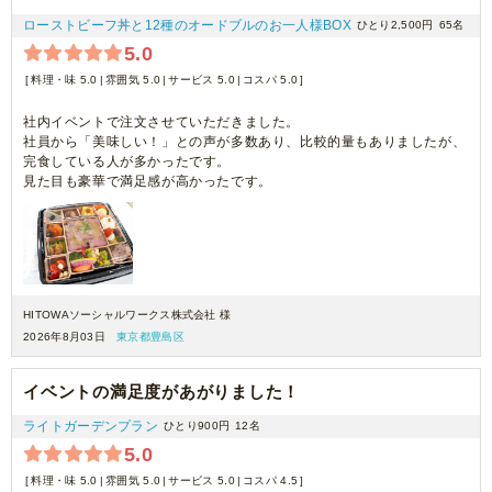
ローストビーフ丼と12種のオードブルのお一人様BOX
ひとり2,500円
65名
5.0
料理・味 5.0
雰囲気 5.0
サービス 5.0
コスパ 5.0
社内イベントで注文させていただきました。
社員から「美味しい！」との声が多数あり、比較的量もありましたが、
完食している人が多かったです。
見た目も豪華で満足感が高かったです。
HITOWAソーシャルワークス株式会社 様
2026年8月03日
東京都豊島区
イベントの満足度があがりました！
ライトガーデンプラン
ひとり900円
12名
5.0
料理・味 5.0
雰囲気 5.0
サービス 5.0
コスパ 4.5