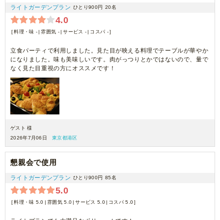
ライトガーデンプラン
ひとり900円
20名
4.0
料理・味 -
雰囲気 -
サービス -
コスパ -
立食パーティで利用しました。見た目が映える料理でテーブルが華やか
になりました。味も美味しいです。肉がっつりとかではないので、量で
なく見た目重視の方にオススメです！
ゲスト 様
2026年7月06日
東京都港区
懇親会で使用
ライトガーデンプラン
ひとり900円
85名
5.0
料理・味 5.0
雰囲気 5.0
サービス 5.0
コスパ 5.0