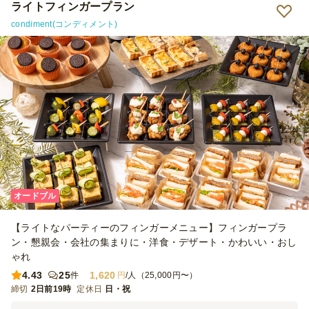
しくあっという間になくなってしまいました。 事前に好き嫌いを聞
ライトフィンガープラン
いていたので、お肉、魚、ご飯もの、デザートまで網羅しているこの
condiment(コンディメント)
コースはとても評判でした！ そして華やかですね。 また来年利用し
たいと思います！
オードブル
【ライトなパーティーのフィンガーメニュー】フィンガープラ
ン・懇親会・会社の集まりに・洋食・デザート・かわいい・おし
ゃれ
4.43
25
1,620
件
円
/人（25,000円〜）
締切
2日前19時
定休日
日・祝