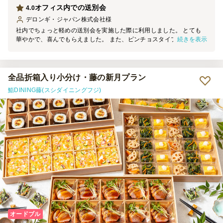
オフィス内での送別会
4.0
デロンギ・ジャパン株式会社
様
社内でちょっと軽めの送別会を実施した際に利用しました。 とても
続きを表示
華やかで、喜んでもらえました。 また、ピンチョスタイプだとお皿
不要で手も汚れず、片付けがとても楽でした。
全品折箱入り小分け・藤の新月プラン
鮨DINING藤(スシダイニングフジ)
オードブル