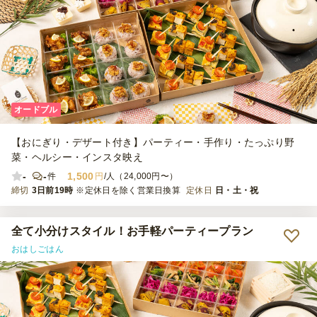
オードブル
【おにぎり・デザート付き】パーティー・手作り・たっぷり野
菜・ヘルシー・インスタ映え
-
-
1,500
件
円
/人（24,000円〜）
締切
3日前19時
※定休日を除く営業日換算
定休日
日・土・祝
全て小分けスタイル！お手軽パーティープラン
おはしごはん