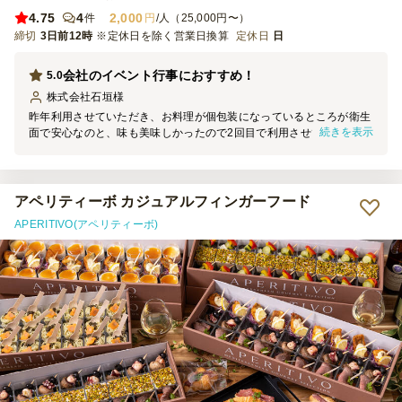
4.75
4
2,000
件
円
/人（25,000円〜）
締切
3日前12時
※定休日を除く営業日換算
定休日
日
会社のイベント行事におすすめ！
5.0
株式会社石垣
様
昨年利用させていただき、お料理が個包装になっているところが衛生
続きを表示
面で安心なのと、味も美味しかったので2回目で利用させていただき
ました！ 今回も好評でしたので、また機会がありましたらお願いし
たいと思います！
アペリティーボ カジュアルフィンガーフード
APERITIVO(アペリティーボ)