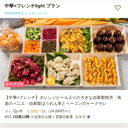
中華×フレンチlight プラン
emulsion(エミュルション)
オードブル
【中華×フレンチ】オレンジピール入りの大きな自家製焼売・海
老のベニエ・自家製ほうれん草とベーコンのケークサレ
-
-
2,000
件
円
/人（24,000円〜）
締切
2日前12時
※定休日を除く営業日換算
定休日
水