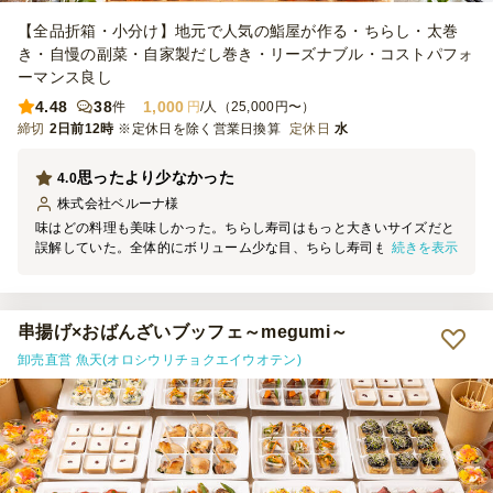
【全品折箱・小分け】地元で人気の鮨屋が作る・ちらし・太巻
き・自慢の副菜・自家製だし巻き・リーズナブル・コストパフォ
ーマンス良し
4.48
38
1,000
件
円
/人（25,000円〜）
締切
2日前12時
※定休日を除く営業日換算
定休日
水
思ったより少なかった
4.0
株式会社ベルーナ
様
味はどの料理も美味しかった。ちらし寿司はもっと大きいサイズだと
続きを表示
誤解していた。全体的にボリューム少な目、ちらし寿司もとても小さ
くて2口くらい。サイズを載せていただけると良かった。全種類がま
とまって映っている画像が無かったため、ちらし寿司のサイズを誤解
しやすいと思います。
串揚げ×おばんざいブッフェ～megumi～
卸売直営 魚天(オロシウリチョクエイウオテン)