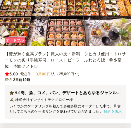
オードブル
【贅が輝く至高プラン】職人の技・新潟コシヒカリ使用・トロサ
ーモンの炙り手毬寿司・ローストビーフ・ふわとろ鰻・希少部
位・本鮪ツノトロ
5.00
1
3,500
件
円
/人（25,000円〜）
締切
2日前19時
肉、魚、コメ、パン、デザートとあらゆるジャンルを網羅したオードブルは満足度が高いです。
5.0
株式会社インサイトテクノロジー
様
いくつかのケータリングを頼んで多種多様にオーダーした中で、和食
続きを表示
としてこちらのケータリングを使わせていただきました。 昨年は和
食の有名店を使ったのですが、尖りすぎていてなかには若者ウケしな
いものもあり・・ おいしそうでボリュームのあるこちらに決めまし
た！ ちょっと多いかな？という量を用意したのですが、どれもおい