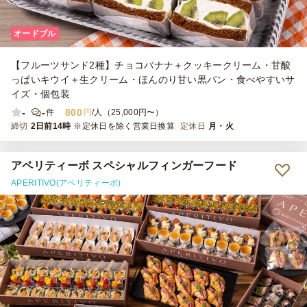
オードブル
【フルーツサンド2種】チョコバナナ＋クッキークリーム・甘酸
っぱいキウイ＋生クリーム・ほんのり甘い黒パン・食べやすいサ
イズ・個包装
-
-
800
件
円
/人（25,000円〜）
締切
2日前14時
※定休日を除く営業日換算
定休日
月・火
アペリティーボ スペシャルフィンガーフード
APERITIVO(アペリティーボ)