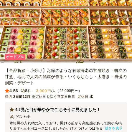
オードブル
【全品折箱・小分け】お節のような有頭海老の甘酢焼き・帆立の
甘煮、地元で人気の鮨屋が作る・いくらちらし・太巻き・自慢の
副菜・デザート
4.56
8
3,000
件
円
/人（25,000円〜）
締切
2日前12時
※定休日を除く営業日換算
定休日
水
見た目が華やかでごちそうに見えました！
4.5
ゲスト
様
木箱風の入れ物に入っており、開ける前から高級感があって胸が高鳴
続きを表示
ります♪ 三千円コースにしましたが、ひとつひとつはあまり量が多く