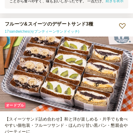
続きを表示
ことから食べやすく、味もおいしかったです。 一点だけ、この個々
の物に丸の紙皿というのが少し使いにくさはあったかなといったとこ
ろになります。
フルーツ&スイーツのデザートサンド3種
17sandwiches(セブンティーンサンドイッチ)
オードブル
【スイーツサンド詰め合わせ】和と洋が楽しめる・片手でも食べ
やすい個包装・フルーツサンド・ほんのり甘い黒パン・懇親会や
パーティーに