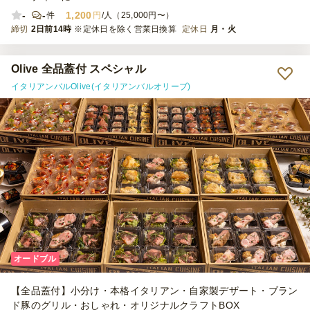
-
-
1,200
件
円
/人（25,000円〜）
締切
2日前14時
※定休日を除く営業日換算
定休日
月・火
Olive 全品蓋付 スペシャル
イタリアンバルOlive(イタリアンバルオリーブ)
オードブル
【全品蓋付】小分け・本格イタリアン・自家製デザート・ブラン
ド豚のグリル・おしゃれ・オリジナルクラフトBOX