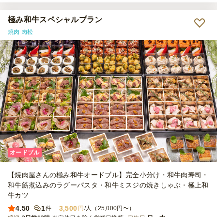
極み和牛スペシャルプラン
焼肉 肉松
オードブル
【焼肉屋さんの極み和牛オードブル】完全小分け・和牛肉寿司・
和牛筋煮込みのラグーパスタ・和牛ミスジの焼きしゃぶ・極上和
牛カツ
4.50
1
3,500
件
円
/人（25,000円〜）