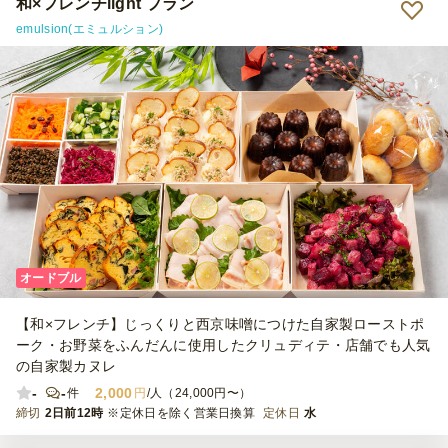
和×フレンチlight プラン
emulsion(エミュルション)
オードブル
【和×フレンチ】じっくりと西京味噌につけた自家製ローストポ
ーク・お野菜をふんだんに使用したクリュディテ・店舗でも人気
の自家製カヌレ
-
-
2,000
件
円
/人（24,000円〜）
締切
2日前12時
※定休日を除く営業日換算
定休日
水