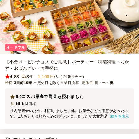
オードブル
【小分け・ピンチョスでご用意】パーティー・特製料理・おか
ず・おばんざい・お手軽に
4.83
3
1,100
件
円
/人（24,000円〜）
締切
3日前19時
※定休日を除く営業日換算
定休日
日・土・祝
コスパ最高で野菜も摂れました
5.0
NHK財団
様
社内懇親会のために利用しました。他にお菓子などの用意があったの
続きを表示
で、1人あたり金額を安めのプランにしましたが大変満足です。野菜
が多く、厚揚げを使ったメニューもあり、女性向けだと感じました。
見映え、受け取り等もスムーズでした。