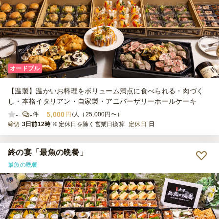
オードブル
【温製】温かいお料理をボリューム満点に食べられる・肉づく
し・本格イタリアン・自家製・アニバーサリーホールケーキ
-
-
5,000
件
円
/人（25,000円〜）
締切
3日前12時
※定休日を除く営業日換算
定休日
日
終の宴「最魚の晩餐」
最魚の晩餐