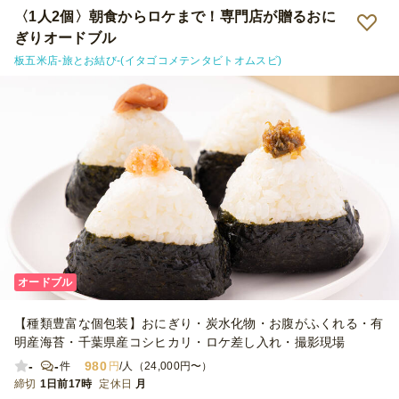
〈1人2個〉朝食からロケまで！専門店が贈るおに
ぎりオードブル
板五米店-旅とお結び-(イタゴコメテンタビトオムスビ)
オードブル
【種類豊富な個包装】おにぎり・炭水化物・お腹がふくれる・有
明産海苔・千葉県産コシヒカリ・ロケ差し入れ・撮影現場
-
-
980
件
円
/人（24,000円〜）
締切
1日前17時
定休日
月