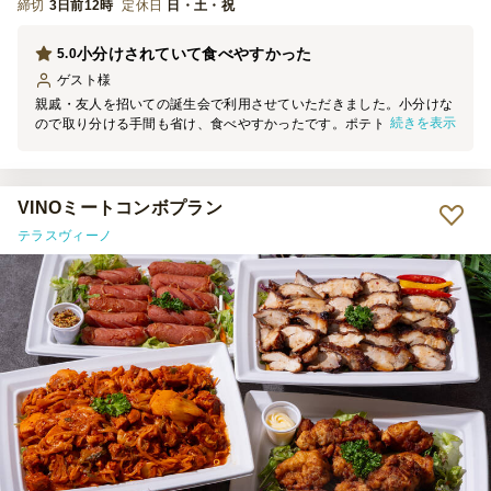
締切
3日前12時
定休日
日・土・祝
小分けされていて食べやすかった
5.0
ゲスト
様
親戚・友人を招いての誕生会で利用させていただきました。小分けな
続きを表示
ので取り分ける手間も省け、食べやすかったです。ポテトサラダが好
評でした。また機会がありましたら利用したいです。
VINOミートコンボプラン
テラスヴィーノ