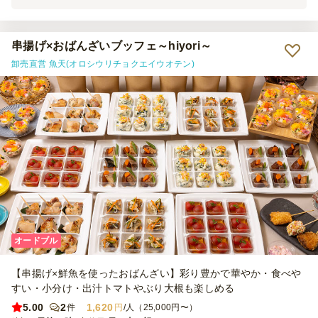
無いので、成人男性にはこれだけでは物足りなそうでした。 デザー
トまで華やかで、写真映えするお料理達で女性陣や子供は喜んでいま
した！
串揚げ×おばんざいブッフェ～hiyori～
卸売直営 魚天(オロシウリチョクエイウオテン)
オードブル
【串揚げ×鮮魚を使ったおばんざい】彩り豊かで華やか・食べや
すい・小分け・出汁トマトやぶり大根も楽しめる
5.00
2
1,620
件
円
/人（25,000円〜）