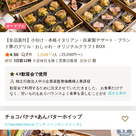
オードブル
【全品蓋付】小分け・本格イタリアン・自家製デザート・ブラン
ド豚のグリル・おしゃれ・オリジナルクラフトBOX
4.50
7
1,500
件
円
/人（25,000円〜）
締切
3日前12時
※定休日を除く営業日換算
定休日
日
歓迎会で使用
4.0
独立行政法人中小企業基盤整備機構人事課
様
歓迎会で利用するために注文させていただきました。 お食事だけで
続きを表示
なく、甘いものもありバランスよく食事を楽しむことが出来ました。
全てのお料理が小分けかつ蓋つきで大変助かりました。
チョコバナナ×あんバターホイップ
17sandwiches(セブンティーンサンドイッチ)