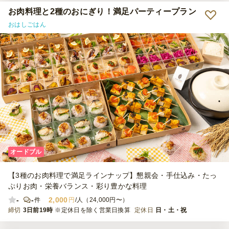
お肉料理と2種のおにぎり！満足パーティープラン
おはしごはん
オードブル
【3種のお肉料理で満足ラインナップ】懇親会・手仕込み・たっ
ぷりお肉・栄養バランス・彩り豊かな料理
-
-
2,000
件
円
/人（24,000円〜）
締切
3日前19時
※定休日を除く営業日換算
定休日
日・土・祝