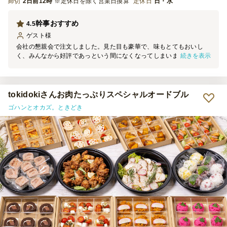
締切
2日前12時
※定休日を除く営業日換算
定休日
日・水
幹事おすすめ
4.5
ゲスト
様
会社の懇親会で注文しました。見た目も豪華で、味もとてもおいし
続きを表示
く、みんなから好評であっという間になくなってしまいました。ボリ
ュームもあり、満足度が高いのにお店に行くよりもコスパがよく感じ
ました。幹事としても準備が楽で助かりましたし、参加者からも「ま
たこれがいい」と言われたので、今後もリピートしたいと思います。
tokidokiさんお肉たっぷりスペシャルオードブル
ゴハンとオカズ。ときどき