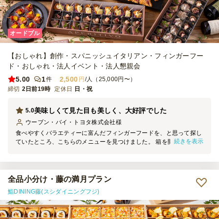
オードブル
【おしゃれ】創作・スパニッシュイタリアン・フィンガーフー
ド・おしゃれ・法人イベント・法人懇親会
5.00
1
2,500
件
円
/人（25,000円〜）
締切
2日前19時
定休日
日・祝
美味しくて見た目も美しく、大好評でした
5.0
ウーブン・バイ・トヨタ株式会社
様
食べやすくバラエティーに富んだフィンガーフードを、と思って探し
続きを表示
ていたところ、こちらのメニューを見つけました。 箱を開けると、
とてもきれいで栄養のバランスも取れたメニューがぎっしり並んでい
てびっくり！大変見栄えがしました。 見た目が美しいだけではなく
お味も大変美味しく、普段ケータリングパーティーに度々出席してい
る方からも、とても美味しい！！と褒めていただき鼻が高い思いでし
全品小分け・藤の満月プラン
た笑 おかげさまでパーティーも盛り上がりました。配達もタイムリ
鮨DINING藤(スシダイニングフジ)
ーで丁寧、またこのような社内イベントの際はお願いしたいと思いま
す。 お世話になり、ありがとうございました！