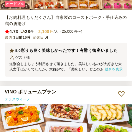
オードブル
【お肉料理もりだくさん】自家製のローストポーク・手仕込みの
鶏の唐揚げ
4.73
28
2,100
件
円
/人（25,000円〜）
締切
3日前16時
定休日
月
彩りも良く美味しかったです！有難う御座いました
5.0
ゲスト
様
送別会しましょう利用させて頂きました。美味しいものが大好きな大
続きを表示
人女子ばかりでしたが、大好評で、『美味しい。どこのお店？』『セ
レブ気分になりました』等、皆様、喜んで頂けました。また機会があ
ればぜひ利用したいです。その際、他のメニューも食べてみたいで
す。 ただシェフコレさんのお支払い方法を、キャッシュからクレジ
ットに、変更しようとした際に、やり方がよく分からず、変更を諦め
VINO ボリュームプラン
ました?
テラスヴィーノ