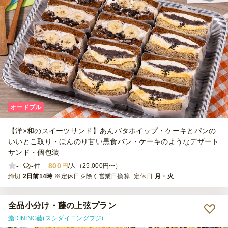
オードブル
【洋×和のスイーツサンド】あんバタホイップ・ケーキとパンの
いいとこ取り・ほんのり甘い黒食パン・ケーキのようなデザート
サンド・個包装
-
-
800
件
円
/人（25,000円〜）
締切
2日前14時
※定休日を除く営業日換算
定休日
月・火
全品小分け・藤の上弦プラン
鮨DINING藤(スシダイニングフジ)