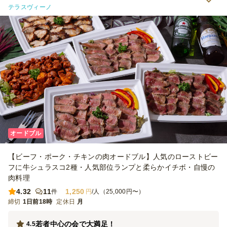
テラスヴィーノ
オードブル
【ビーフ・ポーク・チキンの肉オードブル】人気のローストビー
フに牛シュラスコ2種・人気部位ランプと柔らかイチボ・自慢の
肉料理
4.32
11
1,250
件
円
/人（25,000円〜）
締切
1日前18時
定休日
月
若者中心の会で大満足！
4.5