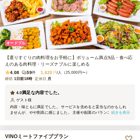
オードブル
【選りすぐりの肉料理をお手軽に】ボリューム満点9品・食べ応
えのある肉料理・リーズナブルに楽しめる
4.08
59
1,620
件
円
/人（25,000円〜）
締切
1日前18時
定休日
月
満足な内容でした。
4.0
ゲスト
様
内容・味ともに満足でした。 サービスを含めると妥当なのかもしれ
続きを表示
ませんが、やや割高に感じました。 主催や副菜のバランスが良く、
カトラリー等もセットになっていたので助かりました。
VINOミートファイブプラン