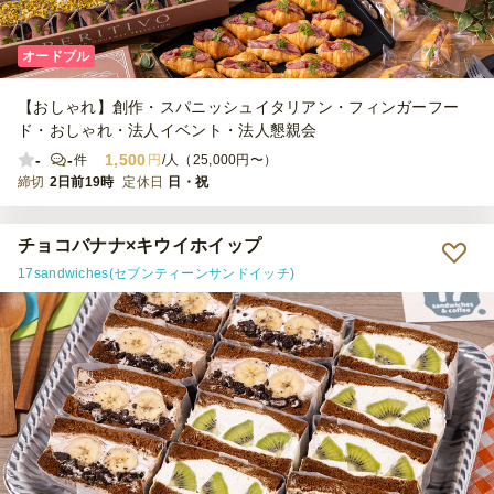
オードブル
【おしゃれ】創作・スパニッシュイタリアン・フィンガーフー
ド・おしゃれ・法人イベント・法人懇親会
-
-
1,500
件
円
/人（25,000円〜）
締切
2日前19時
定休日
日・祝
チョコバナナ×キウイホイップ
17sandwiches(セブンティーンサンドイッチ)