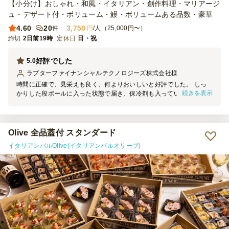
【小分け】おしゃれ・和風・イタリアン・創作料理・マリアージ
ュ・デザート付・ボリューム・鰻・ボリュームある品数・豪華
4.60
20
3,750
件
円
/人（25,000円〜）
締切
2日前19時
定休日
日・祝
好評でした
5.0
ラプターファイナンシャルテクノロジーズ株式会社
様
時間に正確で、見栄えも良く、何よりおいしいと好評でした。 しっ
続きを表示
かりした段ボールに入った状態で届き、保冷剤も入っていました。
一つ一つがプラスチックのカップに入っているので、紙皿に食べ物を
直接置くことを想定していないからなのかもしれませんが、紙皿がも
う少し大きくしっかりしたものだったら嬉しかったです。 でも全体
的にはサービスも味も良く、星５つです。
Olive 全品蓋付 スタンダード
イタリアンバルOlive(イタリアンバルオリーブ)