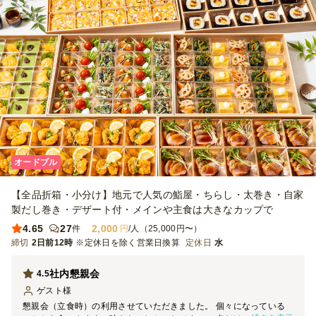
オードブル
【全品折箱・小分け】地元で人気の鮨屋・ちらし・太巻き・自家
製だし巻き・デザート付・メインや主食は大きなカップで
4.65
27
2,000
件
円
/人（25,000円〜）
締切
2日前12時
※定休日を除く営業日換算
定休日
水
社内懇親会
4.5
ゲスト
様
懇親会（立食時）の利用させていただきました。 個々になっている