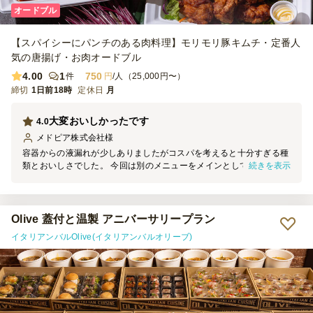
オードブル
【スパイシーにパンチのある肉料理】モリモリ豚キムチ・定番人
気の唐揚げ・お肉オードブル
4.00
1
750
件
円
/人（25,000円〜）
締切
1日前18時
定休日
月
大変おいしかったです
4.0
メドピア株式会社
様
容器からの液漏れが少しありましたがコスパを考えると十分すぎる種
続きを表示
類とおいしさでした。 今回は別のメニューをメインとしていたこ
と、男性のみでの利用だったためこちらのプランにしましたがとても
満足できたようでした。 また別の機会にほかのプランも注文してみ
たいと思います。
Olive 蓋付と温製 アニバーサリープラン
イタリアンバルOlive(イタリアンバルオリーブ)