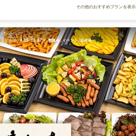
ロングセラー！テリヤキチキン3枚プ
ラン
その他のおすすめプランを表示
オードブル
11,940
円
/人
旨み×贅沢！シーフードイタリアーナ
3枚プラン
いち
オードブル
14,400
円
/人
4.65
87
件
懇親会 , イベント , 忘年会
PIZZA-LAが贈る人気3種プラン
オードブル
11,600
円
/人
全てのプランを見る（20