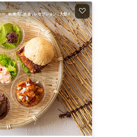
味いちラグジュアリー洋食
オードブル
2,500
円
/人
ィー , 結婚式二次会 , レセプション , 大型イ
）