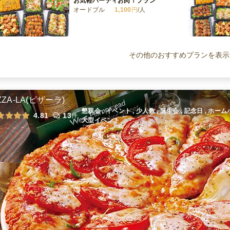
お気軽パーティお肉！プラン
オードブル
1,100
円
/人
トクトク洋食プラン
オードブル
1,300
円
/人
その他のおすすめプランを表示
満点！Q-point定番洋食プラン
オードブル
1,650
円
/人
ZZA-LA(ピザーラ)
懇親会 , イベント , 少人数 , 誕生会 , 記念日 , ホ
4.81
13
件
大型イベント
全てのプランを見る（6件