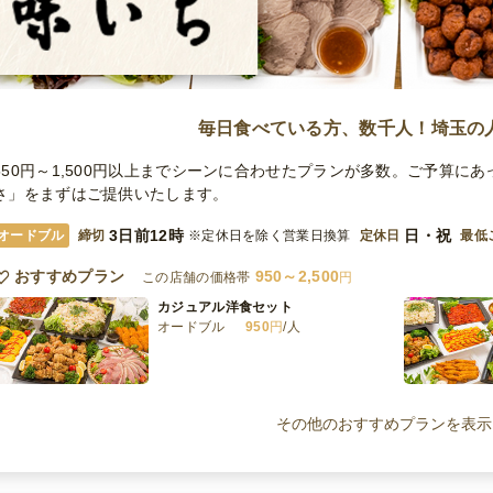
毎日食べている方、数千人！埼玉の
550円～1,500円以上までシーンに合わせたプランが多数。ご予算に
さ」をまずはご提供いたします。
3日前12時
日・祝
オードブル
締切
※定休日を除く営業日換算
定休日
最低
おすすめプラン
950～2,500
この店舗の価格帯
円
カジュアル洋食セット
オードブル
950
円
/人
お手頃味いち洋食
オードブル
1,000
円
/人
その他のおすすめプランを表示