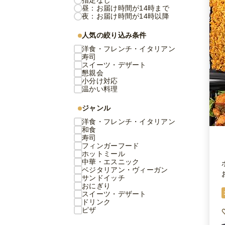
指定なし
昼：お届け時間が14時まで
夜：お届け時間が14時以降
人気の絞り込み条件
洋食・フレンチ・イタリアン
寿司
スイーツ・デザート
懇親会
小分け対応
温かい料理
ジャンル
洋食・フレンチ・イタリアン
和食
寿司
フィンガーフード
ホットミール
中華・エスニック
ベジタリアン・ヴィーガン
サンドイッチ
おにぎり
スイーツ・デザート
ドリンク
ピザ