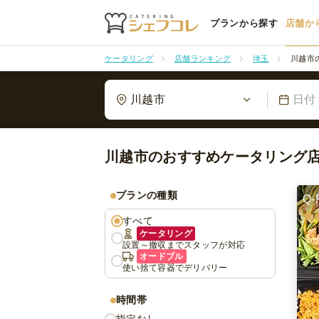
プランから探す
店舗か
ケータリング
店舗ランキング
埼玉
川越市
川越市
日付
川越市のおすすめケータリング
プランの種類
Q-
すべて
ケータリング
設置～撤収までスタッフが対応
オードブル
使い捨て容器でデリバリー
時間帯