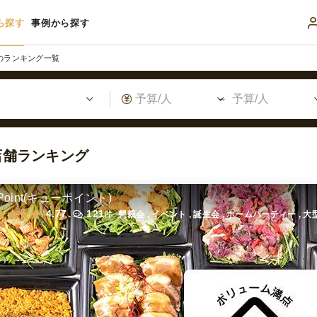
ら探す
事例から探す
のランキング一覧
店舗ランキング
Point(キューポイント)
4.77
121
件
懇親会 , イベント , 誕生会 , ホームパーティー , 