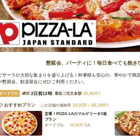
懇親会、パーティに！毎日食べても飽き
ピザーラが大切な集まりを盛り上げる！幹事様も安心の、華やかで満
や懇親会、歓送迎会にぜひご利用ください。
2日前12時
10,920
オードブル
締切
最低ご注文金額
円
おすすめプラン
10,920～20,200
この店舗の価格帯
円
定番！PIZZA-LAのマルゲリータ3枚
プラン
オードブル
10,920
円
/人