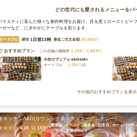
どの世代にも愛されるメニューをパ
バラエティに富んだ様々な創作料理をお届け。目を惹くローストビー
ーガーなど、にぎやかにテーブルを彩ります。
1日前13時
25,000
オードブル
締切
最低ご注文金額
円
おすすめプラン
1,100～2,600
この店舗の価格帯
円
小分けブッフェ-akatsuki-
オードブル
1,100
円
/人
小分けブッフェ-rin-
オードブル
1,600
円
/人
その他のおすすめプランを表示
小分けブッフェ-miyabi-
オードブル
2,600
円
/人
食キッチンA&G(ヨウショクキッチンエーアンドジー)
懇親会 , イベント , 誕生会 , 記念日 , ホームパーテ
4.20
157
件
ション , 大型イベント