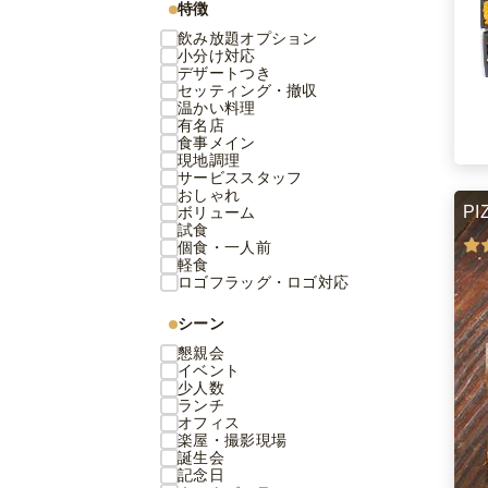
特徴
飲み放題オプション
小分け対応
デザートつき
セッティング・撤収
温かい料理
有名店
食事メイン
現地調理
サービススタッフ
おしゃれ
PI
ボリューム
試食
個食・一人前
軽食
ロゴフラッグ・ロゴ対応
シーン
懇親会
イベント
少人数
ランチ
オフィス
楽屋・撮影現場
誕生会
記念日