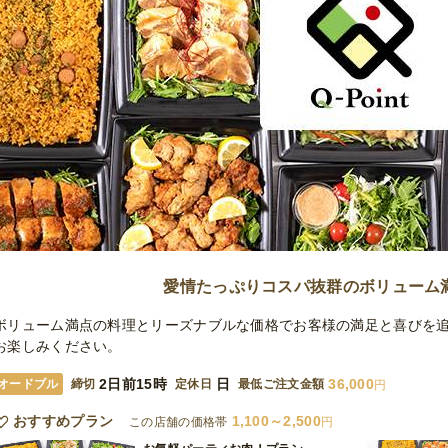
愛情たっぷりコスパ抜群のボリューム
ボリューム満点の料理とリーズナブルな価格でお客様の満足と喜びを
お楽しみください。
2日前15時
日
36,000
オードブル
締切
定休日
最低ご注文金額
円
おすすめプラン
1,100～2,500
この店舗の価格帯
円