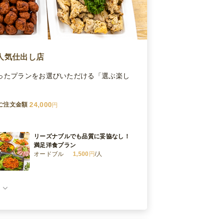
人気仕出し店
あったプランをお選びいただける「選ぶ楽し
24,000
ご注文金額
円
リーズナブルでも品質に妥協なし！
満足洋食プラン
オードブル
1,500
円
/人
味いちスペシャル洋食
オードブル
1,800
円
/人