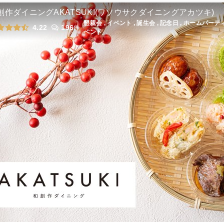
味いちスタンダード洋食
オードブル
1,300
円
/人
創作ダイニングAKATSUKI(ワソウサクダイニングアカツキ)
懇親会 , イベント , 誕生会 , 記念日 , ホームパーテ
4.22
196
件
ベント
全てのプランを見る（6件