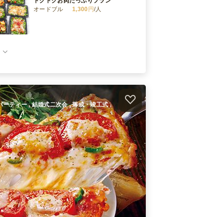
トクトクお肉たっぷりプラン
オードブル
1,300
円
/人
満点！Q-point自慢のお肉プラン
オードブル
1,750
円
/人
Q-Pointの豪華和洋バラエティプラン
オードブル
2,500
円
/人
ームパーティー , 結婚式二次会 , 落成・竣工式 ,
）