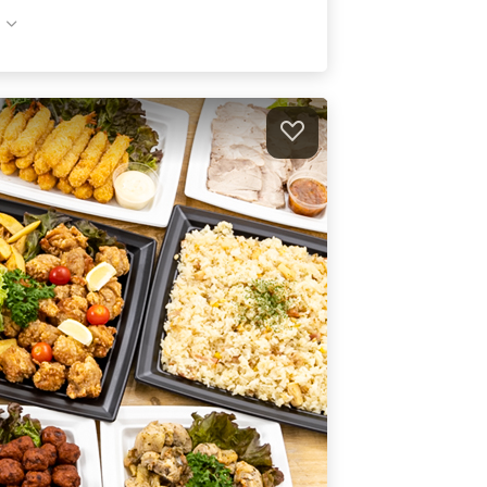
絶品！PIZZA-LAのカレーモントレー
3枚プラン
オードブル
12,360
円
/人
PIZZA-LAが贈る定番3種プラン
オードブル
11,420
円
/人
PIZZA-LAが贈る厳選3種プラン
オードブル
12,420
円
/人
件）