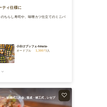
ーティ仕様に
フのちらし寿司や、味噌カツ仕立てのミニバ
小分けブッフェ-hinata-
オードブル
1,300
円
/人
小分けブッフェ-hana-
オードブル
2,100
円
/人
ィー , 結婚式二次会 , 落成・竣工式 , レセプ