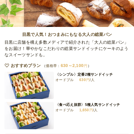
オードブル
5,000
円
/人
全てのプランを見る（5件）
目黒で人気！おつまみにもなる大人の総菜パン
オードブル
目黒に店舗を構え多数メディアで紹介された「大人の総菜パン」
2日前18時
締切
をお届け！華やかなこだわりの総菜サンドイッチにケーキのよう
50,000
最低ご注文金額
円
なスイーツサンドも。
おすすめプラン
630～2,100
価格帯：
円
〈シンプル〉定番2種サンドイッチ
オードブル
630
円
/人
〈食べ応え抜群〉5種人気サンドイッチ
オードブル
1,650
円
/人