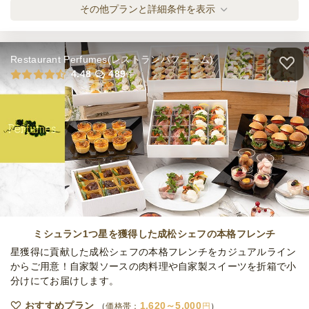
温製朱雀〜スザク〜
その他プランと詳細条件を表示
オードブル
2,860
円
/人
Restaurant Perfumes(レストランパフューム)
温製青龍〜セイリュウ～
4.48
489
件
オードブル
3,630
円
/人
温製麒麟〜キリン〜
オードブル
4,400
円
/人
全てのプランを見る（5件）
ミシュラン1つ星を獲得した成松シェフの本格フレンチ
オードブル
星獲得に貢献した成松シェフの本格フレンチをカジュアルライン
3日前12時
締切
からご用意！自家製ソースの肉料理や自家製スイーツを折箱で小
50,000
最低ご注文金額
円
分けにてお届けします。
おすすめプラン
1,620～5,000
価格帯：
円