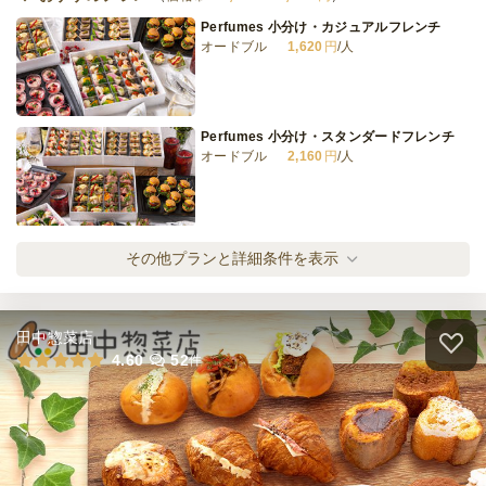
Perfumes 小分け・カジュアルフレンチ
オードブル
1,620
円
/人
Perfumes 小分け・スタンダードフレンチ
オードブル
2,160
円
/人
Perfumes 小分け・スペシャルフレンチ
その他プランと詳細条件を表示
オードブル
2,700
円
/人
田中惣菜店
Perfumes 小分け・プラチナフレンチ
4.60
52
件
オードブル
3,780
円
/人
Perfumes 子羊と黒毛和牛のフルコース