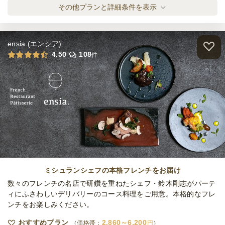
2日前12時
締切
だし屋の名物おでんとこだわり肴 ～にぎわ
その他プランと詳細条件を表示
日・土
定休日
い～
ケータリング
2,750
円
/人
60,000
最低ご注文金額
円
ケータリング
ensia.(エンシア)
7日前15時
締切
おでんと肴と和牛の極みプラン ～はなやぎ
4.50
108
件
日・土
定休日
～
220,000
ケータリング
3,500
円
/人
最低ご注文金額
円
全てのプランを見る（4件）
ケータリング
3日前17時
締切
60,000
最低ご注文金額
円
ミシュランシェフの本格フレンチをお届け
数々のフレンチの名店で研鑽を重ねたシェフ・鈴木剛志がパーテ
ィにふさわしいデリバリーのコース料理をご用意。本格的なフレ
ンチをお楽しみください。
おすすめプラン
2,860～6,200
価格帯：
円