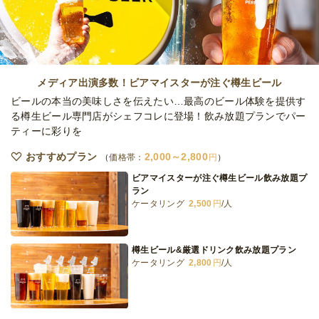
オードブル
5日前12時
締切
日・土
定休日
60,000
最低ご注文金額
円
メディア出演多数！ビアマイスターが注ぐ樽生ビール
ビールの本当の美味しさを伝えたい…最高のビール体験を提供す
る樽生ビール専門店がシェフコレに登場！飲み放題プランでパー
ティーに彩りを
おすすめプラン
2,000～2,800
価格帯：
円
ビアマイスターが注ぐ樽生ビール飲み放題プ
ラン
ケータリング
2,500
円
/人
樽生ビール&厳選ドリンク飲み放題プラン
ケータリング
2,800
円
/人