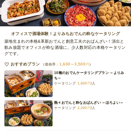
ケータリング
5,300
円
/人
ナチュラルダイニングスタンダード
ケータリング
2,600
円
/人
オフィスで酒場体験！よりみちおでんの粋なケータリング
築地生まれの本格&革新おでんと創意工夫のおばんざい！演出と
飲み放題でオフィスが粋な酒場に。少人数対応の本格ケータリン
グです。
ネオダイニングボリューミー
ケータリング
3,700
円
/人
おすすめプラン
1,600～3,500
価格帯：
円
10種のおでんケータリングプラン ～よりみ
ち～
ケータリング
1,600
円
/人
ネオダイニングラグジュアリー
ケータリング
5,000
円
/人
熱々おでんと粋なおばんざい ～ほろよい～
ケータリング
2,200
円
/人
全てのプランを見る（23件）
オードブル