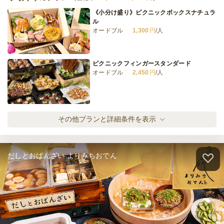
《小分け盛り》ピクニックボックスナチュラ
ル
オードブル
1,300
円
/人
ピクニックフィンガースタンダード
オードブル
2,450
円
/人
ナチュラルカップインスタンダード
その他プランと詳細条件を表示
ケータリング
2,700
円
/人
だしとおばんざい よりみちおでん
ナチュラルカップインボリューミー
ケータリング
3,800
円
/人
ナチュラルカップインラグジュアリー