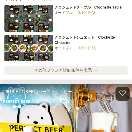
クロシェットターブル Clochette Table
オードブル
2,860
円
/人
クロシェットシュエット Clochette
Chouette
オードブル
3,600
円
/人
クロシェットカドー Clochette Cadeau
その他プランと詳細条件を表示
オードブル
4,600
円
/人
PERFECT BEER(パーフェクトビール)
クロシェットグラン Clochette Grand
オードブル
6,200
円
/人
全てのプランを見る（4件）