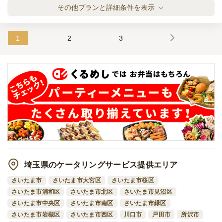
まんぷく！ボリュームプラン
その他プランと詳細条件を表示
ケータリング
4,400
円
/人
1
2
3
上寿司！ゴージャスプラン
ケータリング
6,100
円
/人
全てのプランを見る（4件）
ケータリング
7日前17時
締切
64,800
最低ご注文金額
円
埼玉県のケータリングサービス提供エリア
さいたま市
さいたま市大宮区
さいたま市桜区
さいたま市浦和区
さいたま市北区
さいたま市見沼区
さいたま市中央区
さいたま市南区
さいたま市緑区
さいたま市岩槻区
さいたま市西区
川口市
戸田市
所沢市