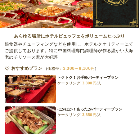
オードブル
1日前16時
締切
64,000
最低ご注文金額
円
あらゆる場所にホテルビュッフェをボリュームたっぷり
銀食器やチューフィングなどを使用し、ホテルクオリティーにて
ご提供しております。特に中国料理専門調理師が作る温かい大海
老のチリソース煮が大好評
おすすめプラン
3,300～6,100
価格帯：
円
トクトク！お手軽パーティープラン
ケータリング
3,300
円
/人
ほかほか！あったかパーティープラン
ケータリング
3,850
円
/人