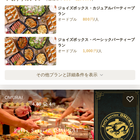
ジョイズボックス・カジュアルパーティープ
ラン
オードブル
800
円
/人
全てのプランを見る（7件）
オードブル
3日前12時
締切
ジョイズボックス・ベーシックパーティープ
※定休日を除く営業日換算
ラン
日・祝
定休日
オードブル
1,000
円
/人
63,000
最低ご注文金額
円
ケータリング
ジョイズボックス自慢のオードブルプラン
その他プランと詳細条件を表示
5日前19時
締切
オードブル
1,500
円
/人
※定休日を除く営業日換算
日・祝
定休日
0
最低ご注文金額
円
OMURAI
ジョイズボックスフルコースプラン
4.60
4
件
オードブル
2,000
円
/人
全てのプランを見る（4件）