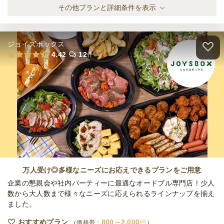
4日前19時
締切
ボノボ 小分け・フィンガー スーペリアプラ
その他プランと詳細条件を表示
※定休日を除く営業日換算
ン
日・祝
定休日
オードブル
2,000
円
/人
63,000
最低ご注文金額
円
ジョイズボックス
ケータリング
ボノボ 小分け・フィンガー ラグジュアリー
4.42
12
件
5日前19時
締切
プラン
※定休日を除く営業日換算
オードブル
2,500
円
/人
日・祝
定休日
0
最低ご注文金額
円
ボノボのケータリング スペシャルプラン
ケータリング
2,500
円
/人
ボノボのケータリング スーペリアプラン
ケータリング
3,000
円
/人
万人受け◎多様なニーズにお応えできるプランをご用意
企業の懇親会や社内パーティーに最適なオードブル専門店！少人
数から大人数まで様々なニーズに応えられるラインナップを揃え
ました。
ボノボのケータリング ラグジュアリープラ
ン
おすすめプラン
800～2,000
価格帯：
円
ケータリング
3,500
円
/人