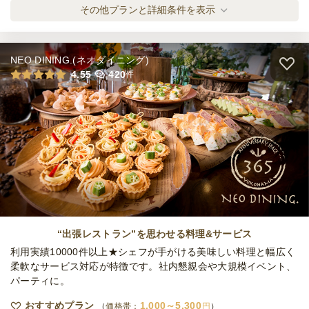
お手軽和洋折衷プラン
その他プランと詳細条件を表示
ケータリング
2,750
円
/人
NEO DINING.(ネオダイニング)
お酒にピッタリ！appetizer(アペタイザー)
4.55
420
件
コース
ケータリング
3,300
円
/人
全てのプランを見る（4件）
ケータリング
3日前17時
締切
55,000
最低ご注文金額
円
“出張レストラン”を思わせる料理&サービス
利用実績10000件以上★シェフが手がける美味しい料理と幅広く
柔軟なサービス対応が特徴です。社内懇親会や大規模イベント、
パーティに。
おすすめプラン
1,000～5,300
価格帯：
円