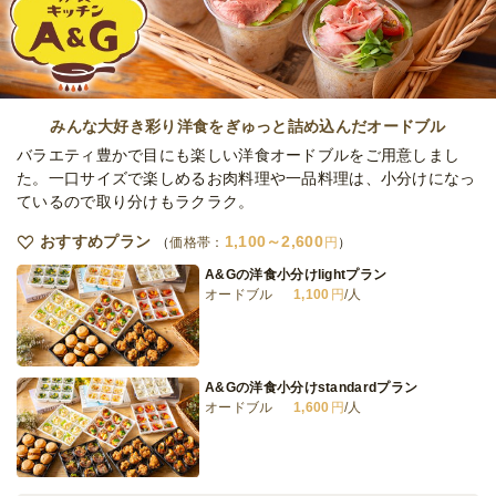
みんな大好き彩り洋食をぎゅっと詰め込んだオードブル
バラエティ豊かで目にも楽しい洋食オードブルをご用意しまし
た。一口サイズで楽しめるお肉料理や一品料理は、小分けになっ
ているので取り分けもラクラク。
おすすめプラン
1,100～2,600
価格帯：
円
A&Gの洋食小分けlightプラン
オードブル
1,100
円
/人
A&Gの洋食小分けstandardプラン
オードブル
1,600
円
/人