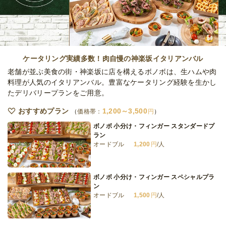
オードブル
1,200
円
/人
ルポ・沖縄めんそーれデリ
オードブル
1,800
円
/人
ケータリング実績多数！肉自慢の神楽坂イタリアンバル
老舗が並ぶ美食の街・神楽坂に店を構えるボノボは、生ハムや肉
料理が人気のイタリアンバル。豊富なケータリング経験を生かし
たデリバリープランをご用意。
ルポ・クッチーナ デリ
オードブル
2,200
円
/人
おすすめプラン
1,200～3,500
価格帯：
円
ボノボ 小分け・フィンガー スタンダードプ
ラン
オードブル
1,200
円
/人
ルポ・リストランテ デリ
オードブル
2,200
円
/人
ボノボ 小分け・フィンガー スペシャルプラ
ン
オードブル
1,500
円
/人
全てのプランを見る（13件）
オードブル