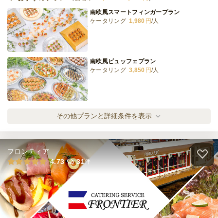
南欧風スマートフィンガープラン
ケータリング
1,980
円
/人
〈贅沢に生クリーム使用〉3種のミニフレン
チトースト
オードブル
1,250
円
/人
南欧風ビュッフェプラン
ケータリング
3,850
円
/人
全てのプランを見る（11件）
オードブル
2日前16時
締切
南欧風フォーマルフィンガープラン
その他プランと詳細条件を表示
※定休日を除く営業日換算
ケータリング
3,850
円
/人
木
定休日
50,000
最低ご注文金額
円
フロンティア
≪デリバリー≫南欧風スマートフィンガープ
4.73
31
件
ラン
オードブル
1,944
円
/人
≪デリバリー≫南欧風ビュッフェプラン