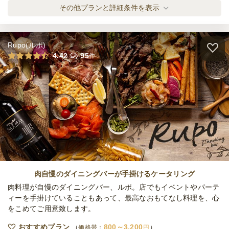
オリジナルスパークリングボトル付き！樽生
その他プランと詳細条件を表示
ビール＆厳選ドリンク飲み放題プラン
ケータリング
2,000
円
/人
Rupo(ルポ)
全てのプランを見る（3件）
4.42
95
件
ケータリング
3日前12時
締切
60,000
最低ご注文金額
円
肉自慢のダイニングバーが手掛けるケータリング
肉料理が自慢のダイニングバー、ルポ。店でもイベントやパーテ
ィーを手掛けていることもあって、最高なおもてなし料理を、心
をこめてご用意致します。
おすすめプラン
800～3,200
価格帯：
円