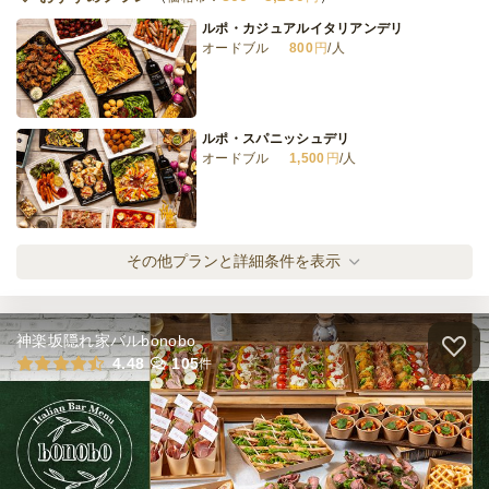
ルポ・カジュアルイタリアンデリ
オードブル
800
円
/人
ルポ・スパニッシュデリ
オードブル
1,500
円
/人
ルポ・スタンダードイタリアンデリ
その他プランと詳細条件を表示
オードブル
900
円
/人
神楽坂隠れ家バルbonobo
ルポ・オステリア デリ
4.48
105
件
オードブル
1,000
円
/人
ルポ・プレミアムイタリアンデリ