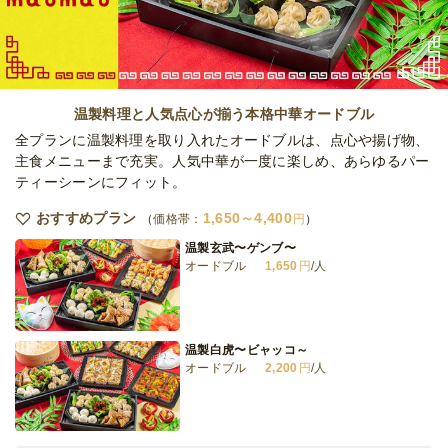
オードブル
2,600
円
/人
全てのプランを見る（5件）
温製料理と人気点心が揃う本格中華オードブル
オードブル
全プランに温製料理を取り入れたオードブルは、点心や揚げ物、
1日前13時
締切
主食メニューまで充実。人気中華が一度に楽しめ、あらゆるパー
45,000
最低ご注文金額
円
ティーシーンにフィット。
おすすめプラン
1,650～4,400
価格帯：
円
温製玄武〜ゲンブ〜
オードブル
1,650
円
/人
温製白虎〜ビャッコ～
オードブル
2,200
円
/人