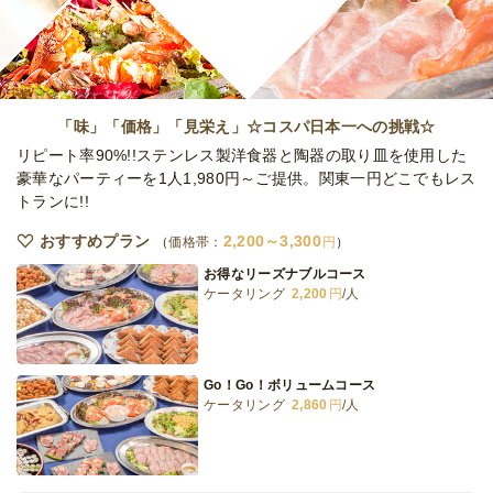
オードブル
3,780
円
/人
≪デリバリー≫南欧風フォーマルフィンガー
プラン
「味」「価格」「見栄え」☆コスパ日本一への挑戦☆
オードブル
3,780
円
/人
リピート率90%!!ステンレス製洋食器と陶器の取り皿を使用した
豪華なパーティーを1人1,980円～ご提供。関東一円どこでもレス
トランに!!
全てのプランを見る（6件）
おすすめプラン
2,200～3,300
オードブル
価格帯：
円
5日前19時
締切
お得なリーズナブルコース
54,000
最低ご注文金額
円
ケータリング
2,200
円
/人
ケータリング
5日前19時
締切
77,000
最低ご注文金額
円
Go！Go！ボリュームコース
ケータリング
2,860
円
/人