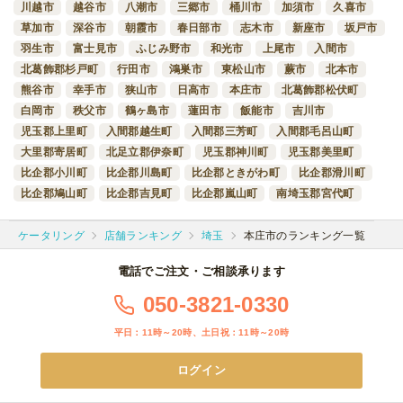
川越市
越谷市
八潮市
三郷市
桶川市
加須市
久喜市
草加市
深谷市
朝霞市
春日部市
志木市
新座市
坂戸市
羽生市
富士見市
ふじみ野市
和光市
上尾市
入間市
北葛飾郡杉戸町
行田市
鴻巣市
東松山市
蕨市
北本市
熊谷市
幸手市
狭山市
日高市
本庄市
北葛飾郡松伏町
白岡市
秩父市
鶴ヶ島市
蓮田市
飯能市
吉川市
児玉郡上里町
入間郡越生町
入間郡三芳町
入間郡毛呂山町
大里郡寄居町
北足立郡伊奈町
児玉郡神川町
児玉郡美里町
比企郡小川町
比企郡川島町
比企郡ときがわ町
比企郡滑川町
比企郡鳩山町
比企郡吉見町
比企郡嵐山町
南埼玉郡宮代町
ケータリング
店舗ランキング
埼玉
本庄市のランキング一覧
電話でご注文・ご相談承ります
050-3821-0330
平日：11時～20時、土日祝：11時～20時
ログイン