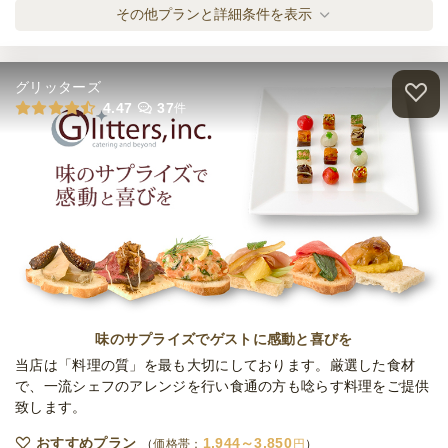
〈シンプル〉定番2種サンドイッチ(カップフ
その他プランと詳細条件を表示
ード付き)
オードブル
1,000
円
/人
グリッターズ
〈食べ応え抜群〉5種人気サンドイッチ(カッ
4.47
37
件
プフード付き)
オードブル
2,100
円
/人
〈シンプルこそ王道〉たまごサンド食べ比べ
プラン
オードブル
630
円
/人
〈かわいいフォルムにうっとり〉ミニ丸コッ
ペプラン
味のサプライズでゲストに感動と喜びを
オードブル
1,200
円
/人
当店は「料理の質」を最も大切にしております。厳選した食材
で、一流シェフのアレンジを行い食通の方も唸らす料理をご提供
致します。
〈生地の食感を楽しめる〉惣菜ミニクロワッ
サン
おすすめプラン
1,944～3,850
価格帯：
円
オードブル
1,200
円
/人