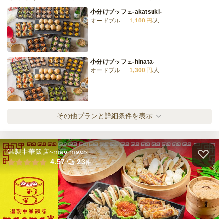
小分けブッフェ-akatsuki-
オードブル
1,100
円
/人
小分けブッフェ-hinata-
オードブル
1,300
円
/人
小分けブッフェ-rin-
その他プランと詳細条件を表示
オードブル
1,600
円
/人
温製中華飯店~mao mao~
小分けブッフェ-hana-
4.57
23
件
オードブル
2,100
円
/人
小分けブッフェ-miyabi-