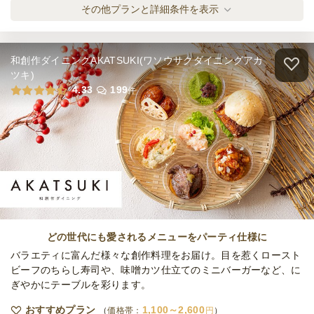
A&Gの洋食小分けspecialプラン
その他プランと詳細条件を表示
オードブル
2,100
円
/人
和創作ダイニングAKATSUKI(ワソウサクダイニングアカ
A&Gの洋食小分けdeluxeプラン
ツキ)
オードブル
2,600
円
/人
4.33
199
件
全てのプランを見る（4件）
オードブル
1日前13時
締切
45,000
最低ご注文金額
円
どの世代にも愛されるメニューをパーティ仕様に
バラエティに富んだ様々な創作料理をお届け。目を惹くロースト
ビーフのちらし寿司や、味噌カツ仕立てのミニバーガーなど、に
ぎやかにテーブルを彩ります。
おすすめプラン
1,100～2,600
価格帯：
円