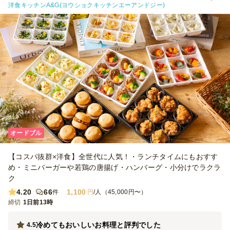
洋食キッチンA&G(ヨウショクキッチンエーアンドジー)
とブロッコリーのマリネは、少し味付けが濃く感じました。お酒と一
緒であればちょうど良いのかもしれませんが、ノンアルの方も一定数
いたため、そのままいただくにはやや塩味が強めでした。 【サービ
ス】 指定時間より少し早めに届けてくださったため、料理を並べる
時間に余裕ができ、とても助かりました。 一方で、配達場所につい
ては少し気になった点がありました。今回の住所は何十年も前から存
在し、Googleマップなどでも問題なく表示される場所ですが、注文
後のメールで「住所が不明瞭」との連絡がありました。当日も配達業
者さんのナビでは表示されなかったようで、お手数をおかけしてしま
いました。 また、注文最低金額が25,000円からだったため、人数分
の料理は足りていても、最低金額に合わせるためにオプションを追加
して調整する必要があり、その点は少し手間に感じました。以前、都
内で利用した際にはもう少し低い最低注文金額の店舗もあったため、
配送エリアによる違いなのだと思いますが、もう少し利用しやすい金
オードブル
額設定になると、さらに注文しやすくなると感じました。 【雰囲
気】 一品ずつ小分けになっているため取り分けが不要で、好きなも
【コスパ抜群×洋食】全世代に人気！・ランチタイムにもおすす
のを気軽に選べるのがとても良かったです。テーブルに並べるだけで
彩りが良く、見た目も華やかになり、ホームパーティの雰囲気を一気
め・ミニバーガーや若鶏の唐揚げ・ハンバーグ・小分けでラクラ
に盛り上げてくれました。海外からの友人にも「きれい」「食べやす
ク
い」と好評で、おもてなしにもぴったりだと感じました。 【コス
4.20
66
1,100
件
円
/人（45,000円〜）
パ】 一人当たりの金額を考えると、とてもコストパフォーマンスが
締切
高いと思います。料理の種類が多く、見た目の華やかさもあり、準備
1日前13時
にかかる時間や手間を大幅に減らせることを考えると、価格以上の価
値がありました。自分たちでこれだけの種類を用意するのは大変なの
冷めてもおいしいお料理と評判でした
4.5
で、特別な日や来客時には十分利用する価値があると感じました。