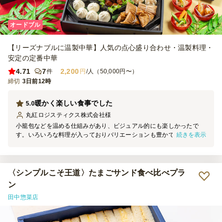
オードブル
【リーズナブルに温製中華】人気の点心盛り合わせ・温製料理・
安定の定番中華
4.71
7
2,200
件
円
/人（50,000円〜）
締切
3日前12時
暖かく楽しい食事でした
5.0
丸紅ロジスティクス株式会社
様
小籠包などを温める仕組みがあり、ビジュアル的にも楽しかったで
続きを表示
す。いろいろな料理が入っておりバリエーションも豊かでした。ボリ
ュームもあり、皆さんに満足いただけたので良かったです。
〈シンプルこそ王道〉たまごサンド食べ比べプラ
ン
田中惣菜店