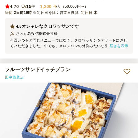
4.70
15
1,200
件
円
/人（50,000円〜）
締切
2日前16時
※定休日を除く営業日換算
定休日
木
オシャレなクロワッサンです
4.5
さわかみ投信株式会社
様
今回いつもと同じメニューではなく、クロワッサンをデザートにさせ
続きを表示
ていただきました。中でも、メロンパンの外側みたいな生地のクロワ
ッサンが非常に美味しかったです。今後ともよろしくお願いします。
フルーツサンドイッチプラン
田中惣菜店