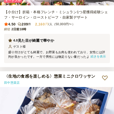
オードブル
【小分け】折箱・本格フレンチ・ミシュラン1つ星獲得経験シェ
フ・サーロイン・ローストビーフ・自家製デザート
4.50
209
2,160
件
円
/人（50,000円〜）
締切
2日前18時
見た目が綺麗で華やか
4.0
ゲスト
様
盛り付けがとても綺麗で、お野菜もお肉も使われており、女性には評
続きを表示
判が良かったです。一方で男性には物足りない量だったようです。お
酒のつまみと捉えると良いかなと思います。
〈生地の食感を楽しめる〉惣菜ミニクロワッサン
田中惣菜店