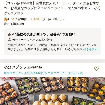
【コスパ抜群×洋食】全世代に人気！・ランチタイムにもおすす
め・お洒落なカップ仕立てのタコライス・大人気の牛カツ・小分
けでラクラク
4.50
36
2,100
件
円
/人（45,000円〜）
締切
1日前13時
品数の良さが断トツ。改善点1つお願い
4.0
ガートナージャパン株式会社
様
予算が心配だったので、おなか一杯食べられそうなこちらのプランを
続きを表示
選びました。品数の良さが他店よりも多く、いろどりが良い点で、男
性にも受けました。人気が高くてすぐに無くなったメニューはお肉も
のでした。カップご飯は、いろどりの良さで人気がありました。最後
に残ったものを片付けた担当者の視点で今回感じたことは、男性は老
若問わずに肉ものが大好き。いろどりの工夫がなされているこちらの
小分けブッフェ-hana-
お料理プランは、９個入りボックスで提供いただいたのですが、小さ
和創作ダイニングAKATSUKI(ワソウサクダイニングアカツキ)
くても良いので、「このおかずは〇〇です」とわかるようなメニュー
のシールを、全部でなくて良いので、貼っていただけると、もっと売
れ行きが良くなったのではと思います。注文者本人は、「これタコラ
イスだな」というように見ればパッとわかるのですが、食べる人たち
は、見るだけではわからないものもあったようでした。例えば、タコ
ライスのカップがいくつも入っているパックの外装に小さくメニュー
のシールが貼ってあったら、食べるほうも楽しさがアップします。総
合的には、いろどりを良くして、おいしく食べられる工夫をされてい