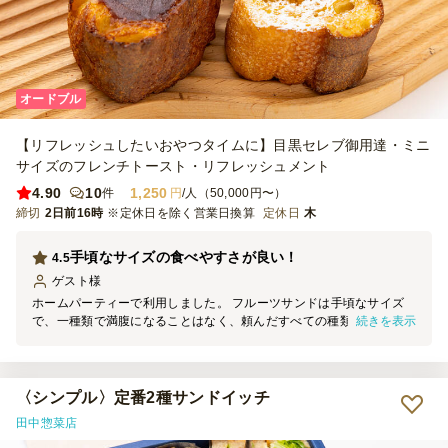
オードブル
【リフレッシュしたいおやつタイムに】目黒セレブ御用達・ミニ
サイズのフレンチトースト・リフレッシュメント
4.90
10
1,250
件
円
/人（50,000円〜）
締切
2日前16時
※定休日を除く営業日換算
定休日
木
手頃なサイズの食べやすさが良い！
4.5
ゲスト
様
ホームパーティーで利用しました。 フルーツサンドは手頃なサイズ
続きを表示
で、一種類で満腹になることはなく、頼んだすべての種類を美味しく
食べることができました！生クリームも甘すぎずお腹にも優しい感じ
がしました！フレンチトーストも数種類ありどれも柔らかく美味しか
ったです。箱に貼り紙がありどの味がどこの列かわかるようになって
いたので、子供達も食べやすそうでした。
〈シンプル〉定番2種サンドイッチ
田中惣菜店