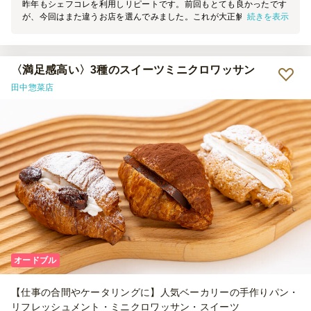
昨年もシェフコレを利用しリピートです。前回もとても良かったです
続きを表示
が、今回はまた違うお店を選んでみました。これが大正解！見た目も
味も全て最高でした。費用調整のために追加でお寿司も頼みました
が、とても美味しかったです。 お料理をみんなで温めたりする作業
が盛り上がって良いです。また利用します！
〈満足感高い〉3種のスイーツミニクロワッサン
田中惣菜店
オードブル
【仕事の合間やケータリングに】人気ベーカリーの手作りパン・
リフレッシュメント・ミニクロワッサン・スイーツ