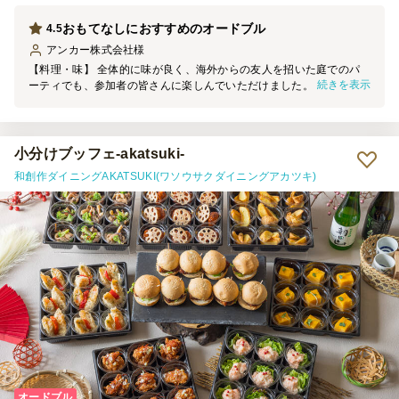
おもてなしにおすすめのオードブル
4.5
アンカー株式会社
様
【料理・味】 全体的に味が良く、海外からの友人を招いた庭でのパ
続きを表示
ーティでも、参加者の皆さんに楽しんでいただけました。品数が豊富
なので、それぞれ苦手な食材があっても十分に食べられるものがあ
り、満足感のある内容だったと思います。 星を1つ減らした理由は、
次の2点です。 ① ローストビーフちらしは、ご飯とローストビーフの
間にしば漬けが入っていました。参加者の間では少し好みが分かれた
小分けブッフェ-akatsuki-
ようで、当日はあまり召し上がる方がいませんでした。 ② 3種きのこ
和創作ダイニングAKATSUKI(ワソウサクダイニングアカツキ)
とブロッコリーのマリネは、少し味付けが濃く感じました。お酒と一
緒であればちょうど良いのかもしれませんが、ノンアルの方も一定数
いたため、そのままいただくにはやや塩味が強めでした。 【サービ
ス】 指定時間より少し早めに届けてくださったため、料理を並べる
時間に余裕ができ、とても助かりました。 一方で、配達場所につい
ては少し気になった点がありました。今回の住所は何十年も前から存
在し、Googleマップなどでも問題なく表示される場所ですが、注文
後のメールで「住所が不明瞭」との連絡がありました。当日も配達業
者さんのナビでは表示されなかったようで、お手数をおかけしてしま
いました。 また、注文最低金額が25,000円からだったため、人数分
の料理は足りていても、最低金額に合わせるためにオプションを追加
して調整する必要があり、その点は少し手間に感じました。以前、都
内で利用した際にはもう少し低い最低注文金額の店舗もあったため、
配送エリアによる違いなのだと思いますが、もう少し利用しやすい金
オードブル