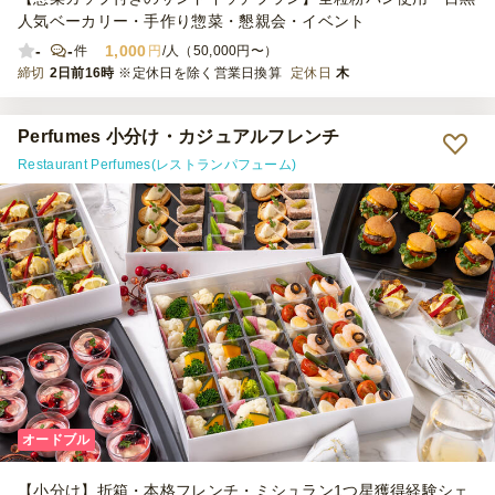
人気ベーカリー・手作り惣菜・懇親会・イベント
-
-
1,000
件
円
/人（50,000円〜）
締切
2日前16時
※定休日を除く営業日換算
定休日
木
Perfumes 小分け・カジュアルフレンチ
Restaurant Perfumes(レストランパフューム)
オードブル
【小分け】折箱・本格フレンチ・ミシュラン1つ星獲得経験シェ