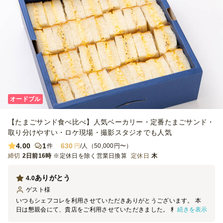
オードブル
【たまごサンド食べ比べ】人気ベーカリー・定番たまごサンド・
取り分けやすい・ロケ現場・撮影スタジオでも人気
4.00
1
630
件
円
/人（50,000円〜）
締切
2日前16時
※定休日を除く営業日換算
定休日
木
ありがとう
4.0
ゲスト
様
いつもシェフコレを利用させていただきありがとうございます。 本
続きを表示
日は懇親会にて、貴店をご利用させていただきました。 料理の見た
目は素晴らしく、大変満足しております。 機会がございましたら、