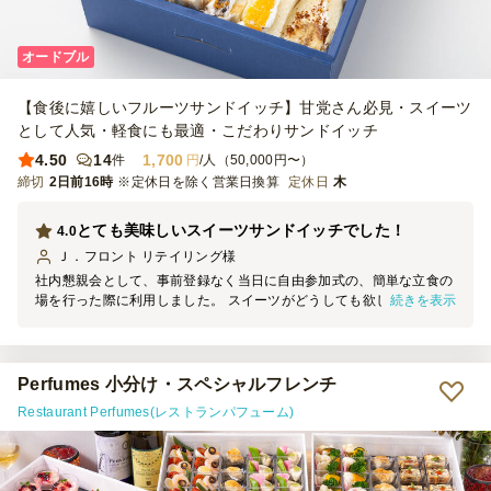
オードブル
【食後に嬉しいフルーツサンドイッチ】甘党さん必見・スイーツ
として人気・軽食にも最適・こだわりサンドイッチ
4.50
14
1,700
件
円
/人（50,000円〜）
締切
2日前16時
※定休日を除く営業日換算
定休日
木
とても美味しいスイーツサンドイッチでした！
4.0
Ｊ．フロント リテイリング
様
社内懇親会として、事前登録なく当日に自由参加式の、簡単な立食の
続きを表示
場を行った際に利用しました。 スイーツがどうしても欲しく、小分
けになり、絶対にお味が良いもの！と思っていたため、口コミなど厳
選してこちらにさせていただきました。 今回は予算が比較的取れた
ので選択できましたが、お値段に決して負けないお味でした。 味の
バラエティーも良く、高級感があり、特別感をかもせました。 暑い
Perfumes 小分け・スペシャルフレンチ
ので心配しておりましたが、簡単に溶けてしまうこともなく、つつみ
Restaurant Perfumes(レストランパフューム)
を開けるのに手間取る場面もありましたが、食べやすさとしてもまあ
問題のない範囲でした。 スイーツでちょっと特別なおもてなしをし
たい、味が良いスイーツサンドが欲しい、という際にはとても良いと
思います！