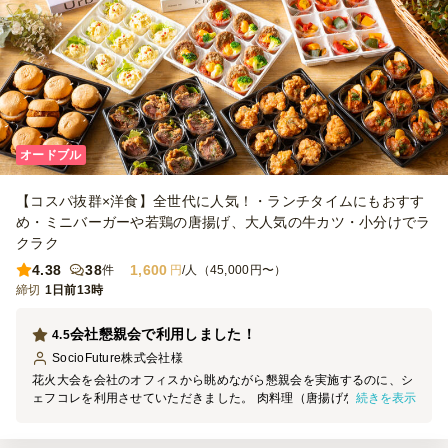
オードブル
【コスパ抜群×洋食】全世代に人気！・ランチタイムにもおすす
め・ミニバーガーや若鶏の唐揚げ、大人気の牛カツ・小分けでラ
クラク
4.38
38
1,600
件
円
/人（45,000円〜）
締切
1日前13時
会社懇親会で利用しました！
4.5
SocioFuture株式会社
様
花火大会を会社のオフィスから眺めながら懇親会を実施するのに、シ
続きを表示
ェフコレを利用させていただきました。 肉料理（唐揚げなど）が中
心のメニューを選んだつもりでしたが、ポテサラやショートパスタ、
ブロッコリーなど野菜類も入っており、 バランスよく計9種類のメニ