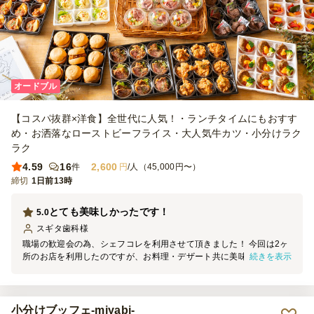
オードブル
【コスパ抜群×洋食】全世代に人気！・ランチタイムにもおすす
め・お洒落なローストビーフライス・大人気牛カツ・小分けラク
ラク
4.59
16
2,600
件
円
/人（45,000円〜）
締切
1日前13時
とても美味しかったです！
5.0
スギタ歯科
様
職場の歓迎会の為、シェフコレを利用させて頂きました！ 今回は2ヶ
続きを表示
所のお店を利用したのですが、お料理・デザート共に美味しかったで
すし、カップや、1人ずつ分かれていてとても取りやすかったです。
配送も時間内に届きました。
小分けブッフェ-miyabi-