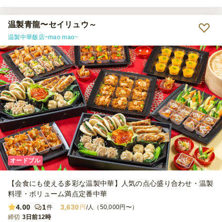
ぜひまたご利用させていただきます。
温製青龍〜セイリュウ～
温製中華飯店~mao mao~
オードブル
【会食にも使える多彩な温製中華】人気の点心盛り合わせ・温製
料理・ボリューム満点定番中華
4.00
1
3,630
件
円
/人（50,000円〜）
締切
3日前12時