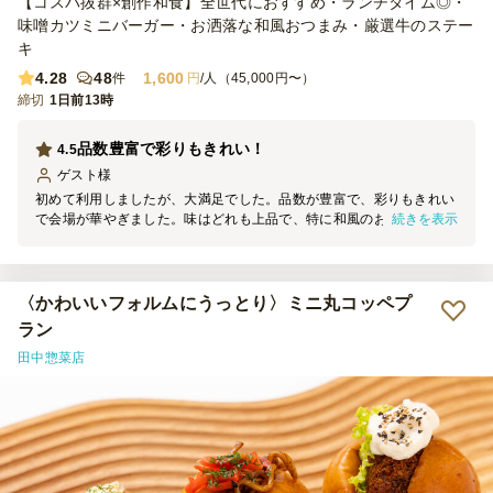
【コスパ抜群×創作和食】全世代におすすめ・ランチタイム◎・
味噌カツミニバーガー・お洒落な和風おつまみ・厳選牛のステー
キ
4.28
48
1,600
件
円
/人（45,000円〜）
締切
1日前13時
品数豊富で彩りもきれい！
4.5
ゲスト
様
初めて利用しましたが、大満足でした。品数が豊富で、彩りもきれい
続きを表示
で会場が華やぎました。味はどれも上品で、特に和風のお惣菜やお肉
料理が好評でした。参加者からも「美味しい」「この価格でこの内容
はすごい」と幹事として嬉しかったです。配送もスムーズで、次回の
懇親会でも利用したいと思います。
〈かわいいフォルムにうっとり〉ミニ丸コッペプ
ラン
田中惣菜店