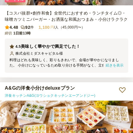
額設定になると、さらに注文しやすくなると感じました。 【雰囲
気】 一品ずつ小分けになっているため取り分けが不要で、好きなも
【コスパ抜群×創作和食】全世代におすすめ・ランチタイム◎・
のを気軽に選べるのがとても良かったです。テーブルに並べるだけで
彩りが良く、見た目も華やかになり、ホームパーティの雰囲気を一気
味噌カツミニバーガー・お洒落な和風おつまみ・小分けラクラク
に盛り上げてくれました。海外からの友人にも「きれい」「食べやす
4.48
92
1,100
件
円
/人（45,000円〜）
い」と好評で、おもてなしにもぴったりだと感じました。 【コス
締切
1日前13時
パ】 一人当たりの金額を考えると、とてもコストパフォーマンスが
高いと思います。料理の種類が多く、見た目の華やかさもあり、準備
にかかる時間や手間を大幅に減らせることを考えると、価格以上の価
美味しく華やかで満足でした！
4.5
値がありました。自分たちでこれだけの種類を用意するのは大変なの
株式会社ミダスキャピタル
様
で、特別な日や来客時には十分利用する価値があると感じました。
料理はどれも美味しく、彩りもきれいで、会場が華やかになりまし
続きを表示
た。 小分けになっているため取り分ける手間がなく、立食形式でも
食べやすかったです。 価格に対して品数やボリュームも十分で、参
加者からも好評でした。 オプションでも良いので紙皿なども一緒に
付いていると、さらに利用しやすかったと思います。
A&Gの洋食小分けdeluxeプラン
洋食キッチンA&G(ヨウショクキッチンエーアンドジー)