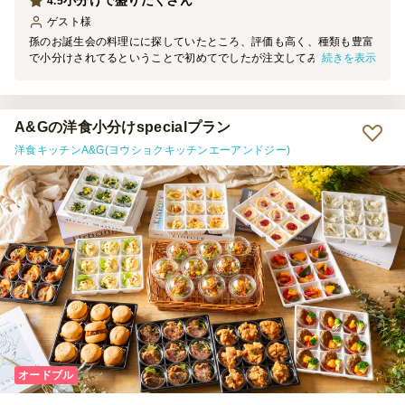
小分けで盛りだくさん
4.5
ゲスト
様
孫のお誕生会の料理にに探していたところ、評価も高く、種類も豊富
続きを表示
で小分けされてるということで初めてでしたが注文してみました。期
待以上の料理でデザートまで付いていて皆大満足な誕生会となりまし
た。一点だけ、かつバーガーのバンズがパサパサしていてそれだけが
唯一物足りなかったのですが、他は大満足です。
A&Gの洋食小分けspecialプラン
洋食キッチンA&G(ヨウショクキッチンエーアンドジー)
オードブル