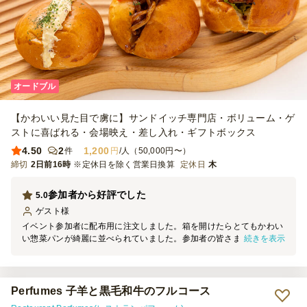
オードブル
【かわいい見た目で虜に】サンドイッチ専門店・ボリューム・ゲ
ストに喜ばれる・会場映え・差し入れ・ギフトボックス
4.50
2
1,200
件
円
/人（50,000円〜）
締切
2日前16時
※定休日を除く営業日換算
定休日
木
参加者から好評でした
5.0
ゲスト
様
イベント参加者に配布用に注文しました。箱を開けたらとてもかわい
続きを表示
い惣菜パンが綺麗に並べられていました。参加者の皆さまからも、可
愛い、どこで注文したの？と聞かれる程でした。また機会があれば利
用したいです。
Perfumes 子羊と黒毛和牛のフルコース