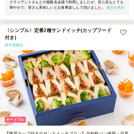
クライアントさんとの複数名会議で利用しましたが、見た目もとても
続きを表示
華やかで、皆さん美味しいとお食事楽しんで頂けました。また、温め
るタイプの黒毛和牛の赤ワイン煮込みが好評で、またリピートしたい
と思います！
〈シンプル〉定番2種サンドイッチ(カップフード
付き)
田中惣菜店
オードブル
【惣菜カップ付きのサンドイッチプラン】全粒粉パン使用・目黒