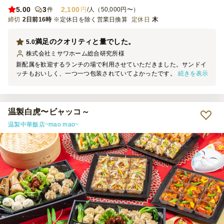
5.00
3
2,100
件
円
/人（50,000円〜）
締切
2日前16時
※定休日を除く営業日換算
定休日
木
満足のクオリティと量でした。
5.0
株式会社ミサワホーム総合研究所
様
新配属を歓迎するランチの場で利用させていただきました。サンドイ
続きを表示
ッチもおいしく、一つ一つ包装されていてよかったです。量も大人の
男性含め満足でしたのでまた機会があれば利用させていただきたいと
思います。
温製白虎〜ビャッコ～
温製中華飯店~mao mao~