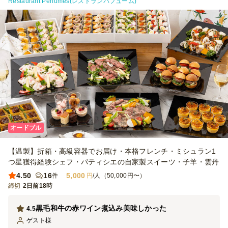
Restaurant Perfumes(レストランパフューム)
オードブル
【温製】折箱・高級容器でお届け・本格フレンチ・ミシュラン1
つ星獲得経験シェフ・パティシエの自家製スイーツ・子羊・雲丹
4.50
16
5,000
件
円
/人（50,000円〜）
締切
2日前18時
黒毛和牛の赤ワイン煮込み美味しかった
4.5
ゲスト
様