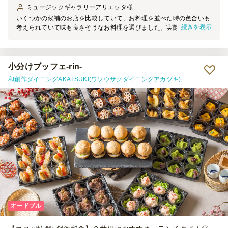
ミュージックギャラリーアリエッタ
様
いくつかの候補のお店を比較していて、お料理を並べた時の色合いも
続きを表示
考えられていて味も良さそうなお料理を選びました。実際皆様から
「美味しかった」「冷めても美味しい料理ね」と言われ、本当に良か
ったと思いました。子供たちは唐揚げとハンバーグが美味しいと喜ん
でおり、バジルのペンネが特に気に入ったというお客様もいました。
小分けブッフェ-rin-
和創作ダイニングAKATSUKI(ワソウサクダイニングアカツキ)
オードブル