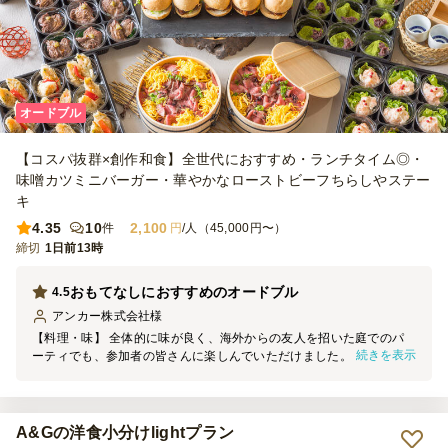
る貴店のプランは、そのアイデアがとても良いと思いましたので、こ
れからも応援しております。
オードブル
【コスパ抜群×創作和食】全世代におすすめ・ランチタイム◎・
味噌カツミニバーガー・華やかなローストビーフちらしやステー
キ
4.35
10
2,100
件
円
/人（45,000円〜）
締切
1日前13時
おもてなしにおすすめのオードブル
4.5
アンカー株式会社
様
【料理・味】 全体的に味が良く、海外からの友人を招いた庭でのパ
続きを表示
ーティでも、参加者の皆さんに楽しんでいただけました。品数が豊富
なので、それぞれ苦手な食材があっても十分に食べられるものがあ
り、満足感のある内容だったと思います。 星を1つ減らした理由は、
次の2点です。 ① ローストビーフちらしは、ご飯とローストビーフの
間にしば漬けが入っていました。参加者の間では少し好みが分かれた
A&Gの洋食小分けlightプラン
ようで、当日はあまり召し上がる方がいませんでした。 ② 3種きのこ