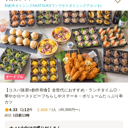
和創作ダイニングAKATSUKI(ワソウサクダイニングアカツキ)
オードブル
【コスパ抜群×創作和食】全世代におすすめ・ランチタイム◎・
華やかローストビーフちらしやステーキ・ボリュームたっぷり串
カツ
4.33
12
2,600
件
円
/人（45,000円〜）
締切
1日前13時