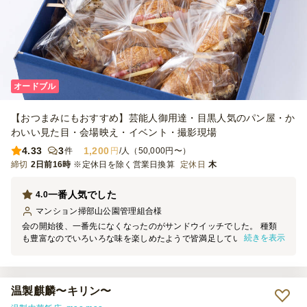
オードブル
【おつまみにもおすすめ】芸能人御用達・目黒人気のパン屋・か
わいい見た目・会場映え・イベント・撮影現場
4.33
3
1,200
件
円
/人（50,000円〜）
締切
2日前16時
※定休日を除く営業日換算
定休日
木
一番人気でした
4.0
マンション掃部山公園管理組合
様
会の開始後、一番先になくなったのがサンドウイッチでした。 種類
続きを表示
も豊富なのでいろいろな味を楽しめたようで皆満足していました た
だ注文するときに組み合わせが難しいかなとも思いました。 フルー
ツサンドやクロワッサンもおいしいのでどれだけ足すのかが悩みでし
た。 また今度もお願いしたいと思っています。
温製麒麟〜キリン〜