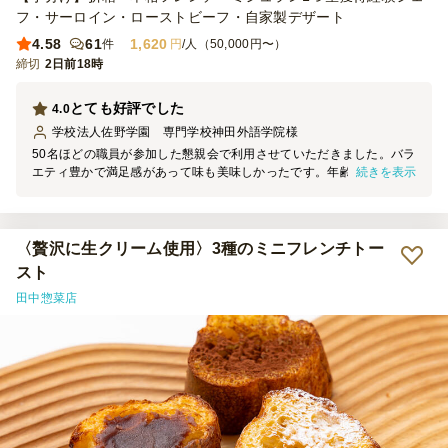
フ・サーロイン・ローストビーフ・自家製デザート
4.58
61
1,620
件
円
/人（50,000円〜）
締切
2日前18時
とても好評でした
4.0
学校法人佐野学園 専門学校神田外語学院
様
50名ほどの職員が参加した懇親会で利用させていただきました。バラ
続きを表示
エティ豊かで満足感があって味も美味しかったです。年齢層広く楽し
めていただけていたようでよかったです。
〈贅沢に生クリーム使用〉3種のミニフレンチトー
スト
田中惣菜店