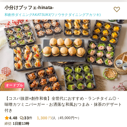
ューが入ってました。（A&Gの洋食小分けスタンダードプラン、
@1,600円のメニュー） 50名近い懇親会で、他にもお寿司屋ピザも頼
小分けブッフェ-hinata-
んだので、今回シェフコレとしては30名のオーダーだったのですが、
和創作ダイニングAKATSUKI(ワソウサクダイニングアカツキ)
ボリュームが多く、少し余ってしまいました。他のメニューの量とも
調整が必要ですが、もう少し少なめでも良かったと思うくらいでし
た。 （参加者に小学生以下のお子さんがいたことも影響したかもし
れません） 見た目が華やかで、参加者の皆さんにも喜んでいただけ
たので良かったです。 また是非利用させていただきたいと思いま
す。
オードブル
【コスパ抜群×創作和食】全世代におすすめ・ランチタイム◎・
味噌カツミニバーガー・お洒落な和風おつまみ・抹茶のデザート
付き
4.48
33
1,300
件
円
/人（45,000円〜）
締切
1日前13時