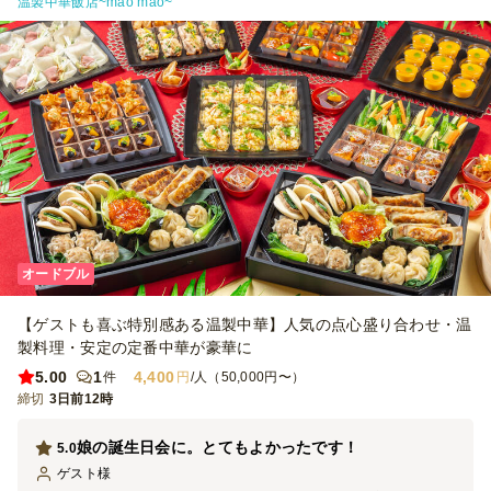
温製中華飯店~mao mao~
オードブル
【ゲストも喜ぶ特別感ある温製中華】人気の点心盛り合わせ・温
製料理・安定の定番中華が豪華に
5.00
1
4,400
件
円
/人（50,000円〜）
締切
3日前12時
娘の誕生日会に。とてもよかったです！
5.0
ゲスト
様