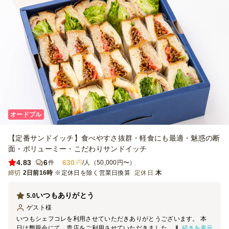
オードブル
【定番サンドイッチ】食べやすさ抜群・軽食にも最適・魅惑の断
面・ボリューミー・こだわりサンドイッチ
4.83
6
630
件
円
/人（50,000円〜）
締切
2日前16時
※定休日を除く営業日換算
定休日
木
いつもありがとう
5.0
ゲスト
様
いつもシェフコレを利用させていただきありがとうございます。 本
続きを表示
日は懇親会にて、貴店をご利用させていただきました。 料理の見た