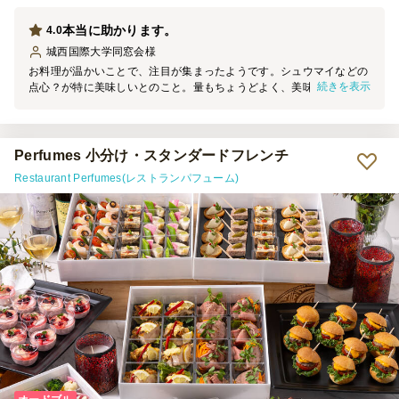
本当に助かります。
4.0
城西国際大学同窓会
様
お料理が温かいことで、注目が集まったようです。シュウマイなどの
続きを表示
点心？が特に美味しいとのこと。量もちょうどよく、美味しくて参加
者から好評をいただきました。遠くまで届けていただき大変助かりま
した。到着時に電話をとお願いしたのが、こちらの都合で繋がらなか
ったにも関わらずうまく対応していただき助かりました。
Perfumes 小分け・スタンダードフレンチ
Restaurant Perfumes(レストランパフューム)