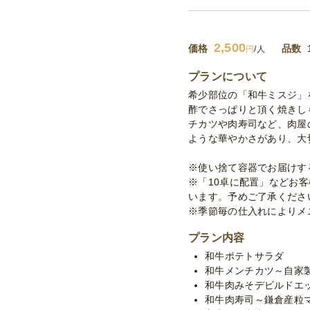
2,500
価格
品数
円
/人
プランについて
希少部位の「和牛ミスジ」
酢でさっぱりと頂く焼きし
チカツや肉寿司など、肉屋
ような華やかさがあり、大
※使い捨て容器でお届けす
※「10卓に配置」などお
います。予めご了承くださ
※季節毎の仕入れによりメ
プラン内容
和牛ポテトサラダ
和牛メンチカツ～自家
和牛肉みそデビルドエ
和牛肉寿司～鎌倉産粒