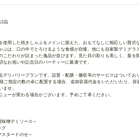
12品
を使用した焼きしゃぶをメインに据えた、おもてなしに相応しい贅沢
ゃぶは、口の中でとろけるような食感が自慢。他にも自家製デミグラ
のこだわりが詰まった逸品が並びます。見た目の彩りも美しく、蓋を
切なお祝いや記念日のパーティーに最適です。
るデリバリープランです。設置・配膳・撤収等のサービスはついてお
客様ご指定の数の卓に配置する場合、追加容器代金をいただいたり、容
いませ。
ニューが変わる場合がございます。予めご了承ください。
製味噌デミソース～
ッグ
マスタードのせ～