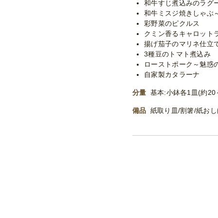
和牛すじ煮込みのラグ
和牛ミスジ焼きしゃぶ
彩野菜のピクルス
クミン香るキャロット
揚げ茄子のマリネ仕立
3種豆のトマト煮込み
ローストポーク～魅惑
自家製カタラーナ
分量
基本:小鉢各1皿(約20～
備品
紙取り皿/割箸/紙お