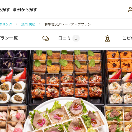
ら探す
事例から探す
タリング
焼肉 肉松
和牛贅沢グレードアッププラン
プラン一覧
口コミ
こだ
1