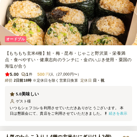
オードブル
【もちもち玄米4種】鮭・梅・昆布・じゃこと野沢菜・栄養満
点・食べやすい・健康志向のランチに・金のいぶき使用・粟国の
海塩が合う
5.00
1
500
件
円
/人（27,000円〜）
締切
2日前18時
※定休日を除く営業日換算
定休日
日・祝
美味しい
5.0
ゲスト
様
いつもシェフコレを利用させていただきありがとうございます。 本
続きを表示
日は懇親会にて、貴店をご利用させていただきました。 料理の見た
目は素晴らしく、大変満足しております。 機会がございましたら、
ぜひまたご利用させていただきます。
人気のたらこ入り！4種の玄米おにぎり(1人2個)