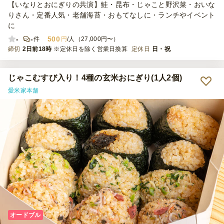
【いなりとおにぎりの共演】鮭・昆布・じゃこと野沢菜・おいな
りさん・定番人気・老舗海苔・おもてなしに・ランチやイベント
に
-
-
500
件
円
/人（27,000円〜）
締切
2日前18時
※定休日を除く営業日換算
定休日
日・祝
じゃこむすび入り！4種の玄米おにぎり(1人2個)
愛米家本舗
オードブル