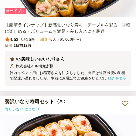
オードブル
【豪華ラインナップ】新感覚いなり寿司・テーブルを彩る・手軽
に楽しめる・ボリュームも満足・差し入れにも最適
4.53
15
590
件
円
/人（65,000円〜）
締切
1日前12時
美味しいおいなりさん
4.5
株式会社PHP研究所
様
社内イベント用にお稲荷さんを注文しました。当日は道路状況の影響
続きを表示
で配達が遅れましたが、事前にお電話でご連絡をいただけたので安心
して待つことができました。お稲荷さんは見た目も華やかでボリュー
ムがあり、開けた瞬間にテンションが上がりました。味も申し分な
く、参加者からも好評でした。また機会があればお願いしたいです。
贅沢いなり寿司セット〈A〉
彩りいなり にじなり