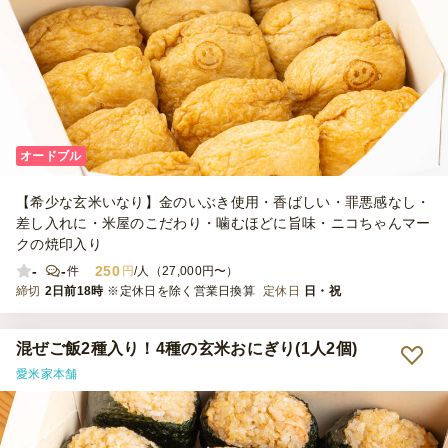
オードブル
【希少な玄米いなり】金のいぶき使用・香ばしい・罪悪感なし・
差し入れに・米屋のこだわり・噛むほどに旨味・ニコちゃんマー
クの焼印入り
-
-
250
件
円
/人（27,000円〜）
締切
2日前18時
※定休日を除く営業日換算
定休日
日・祝
混ぜご飯2種入り！4種の玄米おにぎり(1人2個)
愛米家本舗