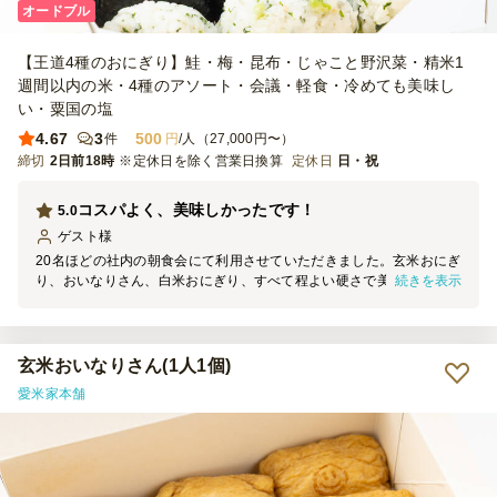
オードブル
【王道4種のおにぎり】鮭・梅・昆布・じゃこと野沢菜・精米1
週間以内の米・4種のアソート・会議・軽食・冷めても美味し
い・粟国の塩
4.67
3
500
件
円
/人（27,000円〜）
締切
2日前18時
※定休日を除く営業日換算
定休日
日・祝
コスパよく、美味しかったです！
5.0
ゲスト
様
20名ほどの社内の朝食会にて利用させていただきました。玄米おにぎ
続きを表示
り、おいなりさん、白米おにぎり、すべて程よい硬さで美味しく、参
加者からとても好評でした。ひとり2個想定していましたが、3個食べ
た者もいます！別途、当日はフリーズドライのお味噌汁を各種用意
し、提供しました。
玄米おいなりさん(1人1個)
愛米家本舗