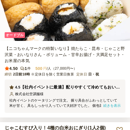
オードブル
【ニコちゃんマークの特製いなり】焼たらこ・昆布・じゃこと野
沢菜・おいなりさん・ボリューム・甘辛お揚げ・大満足セット・
お米屋の本気
4.50
1
500
件
円
/人（27,000円〜）
締切
2日前18時
※定休日を除く営業日換算
定休日
日・祝
【社内イベントに最適】配りやすくて冷めてもおいしいおにぎりケータリング
4.5
株式会社空調服
様
社内イベントのケータリングで注文。 握り具合がふわっとしていて
続きを表示
米が甘く、具もしっかり入っていて大好評でした。 個包装で配りや
すく、時間通りの納品も助かりました。また頼みます！
じゃこむすび入り！4種の白米おにぎり(1人2個)