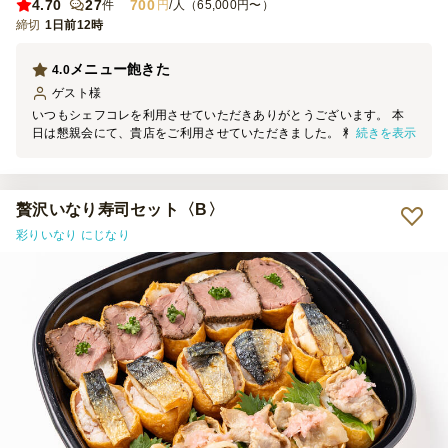
4.70
27
700
件
円
/人（65,000円〜）
締切
1日前12時
メニュー飽きた
4.0
ゲスト
様
いつもシェフコレを利用させていただきありがとうございます。 本
続きを表示
日は懇親会にて、貴店をご利用させていただきました。 料理の見た
目は素晴らしく、大変満足しております。 機会がございましたら、
ぜひご利用させていただきます。
贅沢いなり寿司セット〈B〉
彩りいなり にじなり