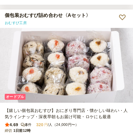
ぜひご利用させていただきます。
個包装おむすび詰め合わせ〈Aセット〉
おむすび工房
オードブル
【嬉しい個包装おむすび】おにぎり専門店・懐かしい味わい・人
気ラインナップ・深夜早朝もお届け可能・ロケにも最適
4.69
8
320
件
円
/人（24,000円〜）
締切
1日前12時