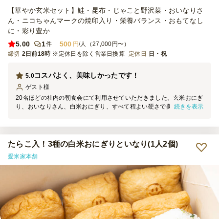
【華やか玄米セット】鮭・昆布・じゃこと野沢菜・おいなりさ
ん・ニコちゃんマークの焼印入り・栄養バランス・おもてなし
に・彩り豊か
5.00
1
500
件
円
/人（27,000円〜）
締切
2日前18時
※定休日を除く営業日換算
定休日
日・祝
コスパよく、美味しかったです！
5.0
ゲスト
様
20名ほどの社内の朝食会にて利用させていただきました。玄米おにぎ
続きを表示
り、おいなりさん、白米おにぎり、すべて程よい硬さで美味しく、参
加者からとても好評でした。ひとり2個想定していましたが、3個食べ
た者もいます！別途、当日はフリーズドライのお味噌汁を各種用意
し、提供しました。
たらこ入！3種の白米おにぎりといなり(1人2個)
愛米家本舗