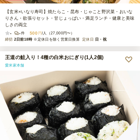
【玄米×いなり寿司】焼たらこ・昆布・じゃこと野沢菜・おいな
りさん・欲張りセット・甘じょっぱい・満足ランチ・健康と美味
しさの両立
-
-
500
件
円
/人（27,000円〜）
締切
2日前18時
※定休日を除く営業日換算
定休日
日・祝
王道の鮭入り！4種の白米おにぎり(1人2個)
愛米家本舗