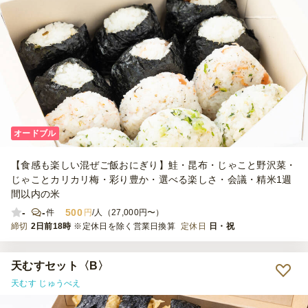
オードブル
【食感も楽しい混ぜご飯おにぎり】鮭・昆布・じゃこと野沢菜・
じゃことカリカリ梅・彩り豊か・選べる楽しさ・会議・精米1週
間以内の米
-
-
500
件
円
/人（27,000円〜）
締切
2日前18時
※定休日を除く営業日換算
定休日
日・祝
天むすセット〈B〉
天むす じゅうべえ