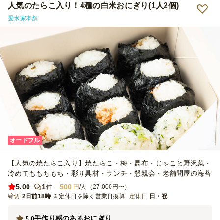
人気のたらこ入り！4種の白米おにぎり(1人2個)
愛米家本舗
オードブル
【人気の焼たらこ入り】焼たらこ・梅・昆布・じゃこと野沢菜・
冷めてももちもち・彩り具材・ランチ・懇親会・老舗問屋の海苔
5.00
1
500
件
円
/人（27,000円〜）
締切
2日前18時
※定休日を除く営業日換算
定休日
日・祝
手作り感のあるおにぎり
5.0