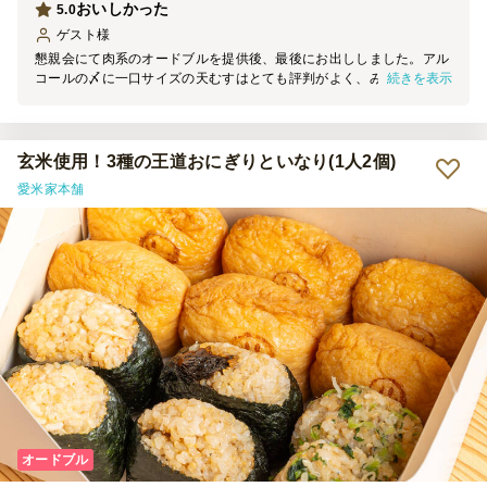
おいしかった
5.0
ゲスト
様
懇親会にて肉系のオードブルを提供後、最後にお出ししました。アル
続きを表示
コールの〆に一口サイズの天むすはとても評判がよく、みなさま喜ん
でおられました。お味もとてもおいしかったです。ありがとうござい
ました。
玄米使用！3種の王道おにぎりといなり(1人2個)
愛米家本舗
オードブル