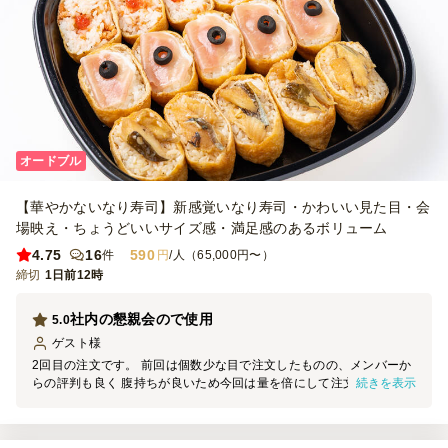
オードブル
【華やかないなり寿司】新感覚いなり寿司・かわいい見た目・会
場映え・ちょうどいいサイズ感・満足感のあるボリューム
4.75
16
590
件
円
/人（65,000円〜）
締切
1日前12時
社内の懇親会ので使用
5.0
ゲスト
様
2回目の注文です。 前回は個数少な目で注文したものの、メンバーか
続きを表示
らの評判も良く 腹持ちが良いため今回は量を倍にして注文しまし
た。 定番な具材から、生ハム稲荷でも味は美味しいです