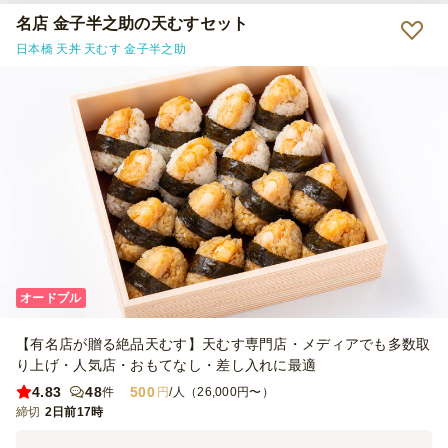
名店 金子半之助の天むすセット
日本橋 天丼 天むす 金子半之助
オードブル
【有名店が贈る絶品天むす】天むす専門店・メディアでも多数取
り上げ・人気店・おもてなし・差し入れに最適
4.83
48
500
件
円
/人（26,000円〜）
締切
2日前17時