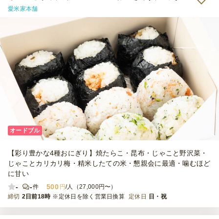
愛米家本舗
オードブル
【彩り豊かな4種おにぎり】焼たらこ・昆布・じゃこと野沢菜・
じゃことカリカリ梅・精米したての米・懇親会に最適・噛むほど
に甘い
-
-
500
件
円
/人（27,000円〜）
締切
2日前18時
※定休日を除く営業日換算
定休日
日・祝