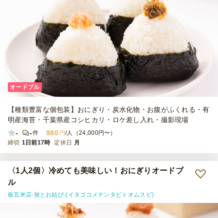
オードブル
【種類豊富な個包装】おにぎり・炭水化物・お腹がふくれる・有
明産海苔・千葉県産コシヒカリ・ロケ差し入れ・撮影現場
-
-
980
件
円
/人（24,000円〜）
締切
1日前17時
定休日
月
〈1人2個〉冷めても美味しい！おにぎりオードブ
ル
板五米店-旅とお結び-(イタゴコメテンタビトオムスビ)