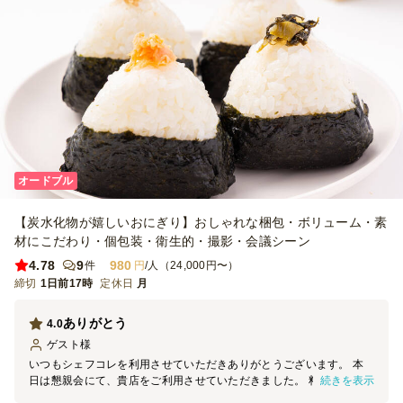
オードブル
【炭水化物が嬉しいおにぎり】おしゃれな梱包・ボリューム・素
材にこだわり・個包装・衛生的・撮影・会議シーン
4.78
9
980
件
円
/人（24,000円〜）
締切
1日前17時
定休日
月
ありがとう
4.0
ゲスト
様
いつもシェフコレを利用させていただきありがとうございます。 本
続きを表示
日は懇親会にて、貴店をご利用させていただきました。 料理の見た
目は素晴らしく、大変満足しております。 機会がございましたら、