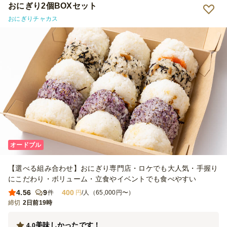
おにぎり2個BOXセット
おにぎりチャカス
オードブル
【選べる組み合わせ】おにぎり専門店・ロケでも大人気・手握り
にこだわり・ボリューム・立食やイベントでも食べやすい
4.56
9
400
件
円
/人（65,000円〜）
締切
2日前19時
美味しかったです！
4.0