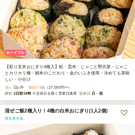
オードブル
【彩り玄米おにぎり4種入】鮭・昆布・じゃこと野沢菜・じゃこ
とカリカリ梅・精米のこだわり・金のいぶき使用・冷めても美味
しい・小分け
-
-
500
件
円
/人（27,000円〜）
締切
2日前18時
※定休日を除く営業日換算
定休日
日・祝
混ぜご飯2種入り！4種の白米おにぎり(1人2個)
愛米家本舗