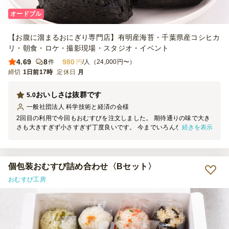
オードブル
【お腹に溜まるおにぎり専門店】有明産海苔・千葉県産コシヒカ
リ・朝食・ロケ・撮影現場・スタジオ・イベント
4.69
8
980
件
円
/人（24,000円〜）
締切
1日前17時
定休日
月
おいしさは抜群です
5.0
一般社団法人 科学技術と経済の会
様
2回目の利用で今回もおむすびを注文しました。 期待通りの味で大き
続きを表示
さも大きすぎず小さすぎず丁度良いです。 今までいろんなおにぎり
を食べましたが、こちらのおむすびは最高だと思います。 ただ昨今
の情勢もあってか、少々お高くなったのは残念なところです。
個包装おむすび詰め合わせ〈Bセット〉
おむすび工房