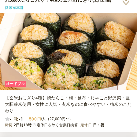
愛米家本舗
オードブル
【玄米おにぎり4種】焼たらこ・梅・昆布・じゃこと野沢菜・巨
大胚芽米使用・女性に人気・玄米なのに食べやすい・精米のこだ
わり
-
-
500
件
円
/人（27,000円〜）
締切
2日前18時
※定休日を除く営業日換算
定休日
日・祝