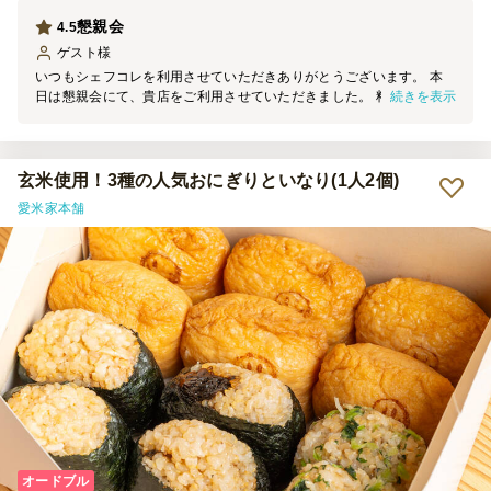
懇親会
4.5
ゲスト
様
いつもシェフコレを利用させていただきありがとうございます。 本
続きを表示
日は懇親会にて、貴店をご利用させていただきました。 料理の見た
目は素晴らしく、大変満足しております。 機会がございましたら、
ぜひまたご利用させていただきます。
玄米使用！3種の人気おにぎりといなり(1人2個)
愛米家本舗
オードブル