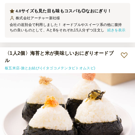
サイズも見た目も味もコスパも◎なおにぎり！
4.0
株式会社アーチャー新社
様
会社の送別会で利用しました！ オードブルやスイーツ系の他に腹持
続きを表示
ちの良いものとして、AとBをそれぞれ15人分ずつ注文しました。 個
包装なので衛生面でも安心で、パサつくこともなくとてもおいしかっ
たです。 お値段もお手頃で、見た目もよく具の種類も豊富で好評で
した。サイズも大き過ぎずちょうど良かったです。 また機会があり
ましたらよろしくお願いします！
〈1人2個〉海苔と米が美味しいおにぎりオードブ
ル
板五米店-旅とお結び-(イタゴコメテンタビトオムスビ)