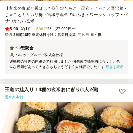
【玄米の食感と香ばしさ◎】焼たらこ・昆布・じゃこと野沢菜・
じゃことカリカリ梅・宮城県産金のいぶき・ワークショップ・パ
サつかない玄米
5.00
1
500
件
円
/人（27,000円〜）
締切
2日前18時
※定休日を除く営業日換算
定休日
日・祝
懇親会
5.0
バレットグループ株式会社
様
運動後の社内の懇親会で利用しました 個包装で衛生的にもよく、色
続きを表示
んな種類があって大きさもちょうどよく大好評でした！ お米も固す
ぎずちょうどよかったです。コスパもよかったので大満足なので次回
も利用したいです
王道の鮭入り！4種の玄米おにぎり(1人2個)
愛米家本舗