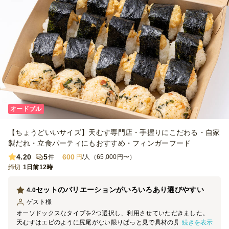
オードブル
【ちょうどいいサイズ】天むす専門店・手握りにこだわる・自家
製だれ・立食パーティにもおすすめ・フィンガーフード
4.20
5
600
件
円
/人（65,000円〜）
締切
1日前12時
セットのバリエーションがいろいろあり選びやすい
4.0
ゲスト
様
オーソドックスなタイプを2つ選択し、利用させていただきました。
続きを表示
天むすはエビのように尻尾がない限りぱっと見で具材の見分けがつか