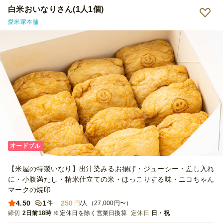
白米おいなりさん(1人1個)
愛米家本舗
オードブル
【米屋の特製いなり】出汁染みるお揚げ・ジューシー・差し入れ
に・小腹満たし・精米仕立ての米・ほっこりする味・ニコちゃん
マークの焼印
4.50
1
250
件
円
/人（27,000円〜）
締切
2日前18時
※定休日を除く営業日換算
定休日
日・祝