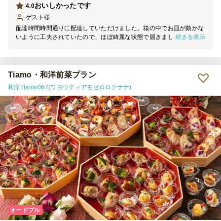
おいしかったです
4.0
ゲスト
様
配達時間時間通りに配達していただけました。箱の中でお皿が動かな
続きを表示
いように工夫されていたので、ほぼ綺麗な状態で届きました。 お料
理はどれもおいしかったので満足です。野菜の量も、これくらいが余
らず良いかなと思います。 デザートも二種類あって、おいしくいた
だけました。 あたたかくできるご飯も良かったです。おにぎりのよ
うになっていましたが、もう一回りくらい大きかったら嬉しかったで
Tiamo・和洋前菜プラン
す。 少人数の場合は小分けよりは大皿でお願いした方が、見た目的
和洋Tiamo067(ワヨウティアモゼロロクナナ)
には良かったかなと思いました。 八角形の器が良い雰囲気なので、
次はもっと大人数の懇親会でお願いしたいと思います。
オードブル