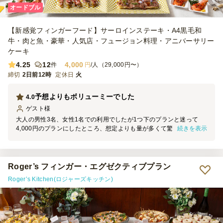
オードブル
【新感覚フィンガーフード】サーロインステーキ・A4黒毛和
牛・肉と魚・豪華・人気店・フュージョン料理・アニバーサリー
ケーキ
4.25
12
4,000
件
円
/人（29,000円〜）
締切
2日前12時
定休日
火
予想よりもボリューミーでした
4.0
ゲスト
様
大人の男性3名、女性1名での利用でしたが1つ下のプランと迷って
続きを表示
4,000円のプランにしたところ、想定よりも量が多くて驚きました。
（余ったものは保存して翌日にいただきました） ただ「どのメニュ
ーがどれなのか？」が少し分かりにくく、苦手な食材がある人には食
べられる、食べられないの判断が難しかったので、そこがわかりやす
い紙の案内1枚あると嬉しかったです。
Roger’s フィンガー・エグゼクティブプラン
Roger’s Kitchen(ロジャーズキッチン)