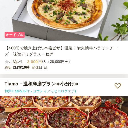
オードブル
【400℃で焼き上げた本格ピザ】温製・炭火焼牛ハラミ・チー
ズ・味噌デミグラス・ねぎ
-
-
3,000
件
円
/人（28,000円〜）
締切
2日前19時
定休日
日
Tiamo・温和洋膳プラン≪小分け≫
和洋Tiamo067(ワヨウティアモゼロロクナナ)