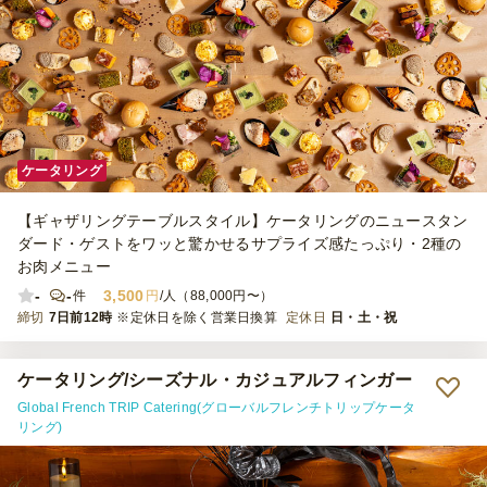
ケータリング
【ギャザリングテーブルスタイル】ケータリングのニュースタン
ダード・ゲストをワッと驚かせるサプライズ感たっぷり・2種の
お肉メニュー
-
-
3,500
件
円
/人（88,000円〜）
締切
7日前12時
※定休日を除く営業日換算
定休日
日・土・祝
ケータリング/シーズナル・カジュアルフィンガー
Global French TRIP Catering(グローバルフレンチトリップケータ
リング)