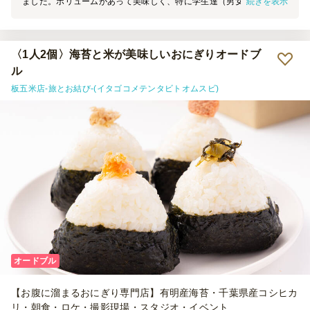
続きを表示
ました。ボリュームがあって美味しく、特に学生達（男女とも）にと
ても人気でした。小分けで取りやすくまた食べやすく助かりました。
〈1人2個〉海苔と米が美味しいおにぎりオードブ
ル
板五米店-旅とお結び-(イタゴコメテンタビトオムスビ)
オードブル
【お腹に溜まるおにぎり専門店】有明産海苔・千葉県産コシヒカ
リ・朝食・ロケ・撮影現場・スタジオ・イベント