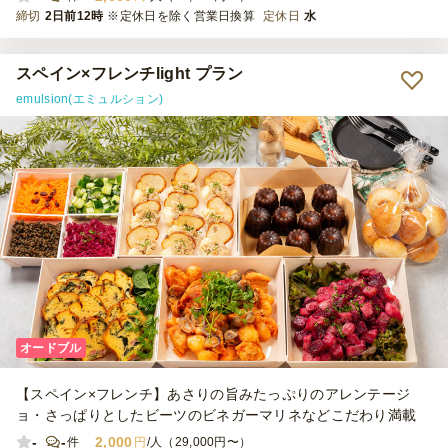
締切
2日前12時
※定休日を除く営業日換算
定休日
水
スペイン×フレンチlight プラン
emulsion(エミュルション)
オードブル
【スペイン×フレンチ】あさりの旨みたっぷりのアレンテージ
ョ・さっぱりとしたビーツのビネガーマリネなどこだわり満載
-
-
2,000
件
円
/人（29,000円〜）