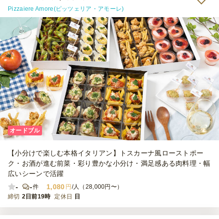
Pizzaiere Amore(ピッツェリア・アモーレ)
オードブル
【小分けで楽しむ本格イタリアン】トスカーナ風ローストポー
ク・お酒が進む前菜・彩り豊かな小分け・満足感ある肉料理・幅
広いシーンで活躍
-
-
1,080
件
円
/人（28,000円〜）
締切
2日前19時
定休日
日