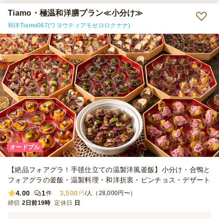
Tiamo・極温和洋膳プラン≪小分け≫
和洋Tiamo067(ワヨウティアモゼロロクナナ)
オードブル
【絶品フォアグラ！手毬仕立ての温製洋風釜飯】小分け・合鴨と
フォアグラの釜飯・温製料理・和洋折衷・ピンチョス・デザート
4.00
1
3,500
件
円
/人（28,000円〜）
締切
2日前19時
定休日
日