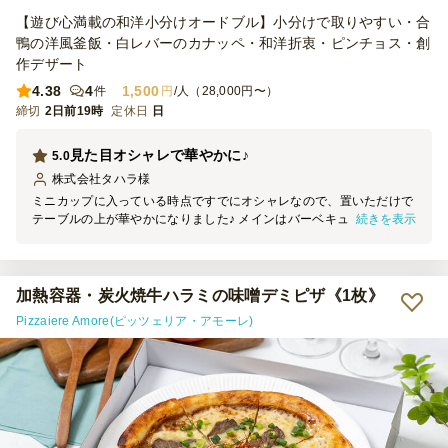
【遊び心満載の和洋小分けオードブル】小分けで取りやすい・合
鴨の洋風釜飯・白レバーのカナッペ・和洋折衷・ピンチョス・創
作デザート
4.38
4
1,500
件
円
/人（28,000円〜）
締切
2日前19時
定休日
日
見た目オシャレで華やかに♪
5.0
株式会社タハラ
様
ミニカップに入っている時点ですでにオシャレなので、置いただけで
続きを表示
テーブルの上が華やかになりました♪ メインはバーベキューだったの
で、少しつまめる物があればいいな～と思い注文しましたが、ちょう
どよかったです。 バケットは時間が経つと硬くなったり湿気ったり
してしまいますが、それは仕方ないですね。どれも美味しかったで
す。
加熱容器・炭火焼牛ハラミの味噌デミピザ《1枚》
Pizzaiere Amore(ピッツェリア・アモーレ)