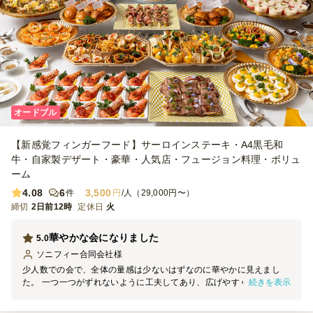
オードブル
【新感覚フィンガーフード】サーロインステーキ・A4黒毛和
牛・自家製デザート・豪華・人気店・フュージョン料理・ボリュ
ーム
4.08
6
3,500
件
円
/人（29,000円〜）
締切
2日前12時
定休日
火
華やかな会になりました
5.0
ソニフィー合同会社
様
少人数での会で、全体の量感は少ないはずなのに華やかに見えまし
続きを表示
た。 一つ一つがずれないように工夫してあり、広げやすく分けやす
く、とても満足です。 お料理もおしゃれで、見た目だけでなくお味
も美味しかったです。 個人的には使い捨てトングがついてたことが