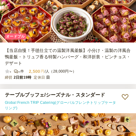
オードブル
【当店自慢！手毬仕立ての温製洋風釜飯】小分け・温製の洋風合
鴨釜飯・トリュフ香る特製ハンバーグ・和洋折衷・ピンチョス・
デザート
-
-
2,500
件
円
/人（28,000円〜）
締切
2日前19時
定休日
日
テーブルブッフェ/シーズナル・スタンダード
Global French TRIP Catering(グローバルフレンチトリップケータ
リング)