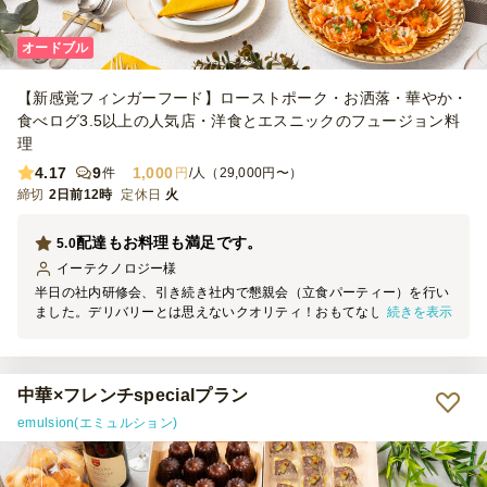
オードブル
【新感覚フィンガーフード】ローストポーク・お洒落・華やか・
食べログ3.5以上の人気店・洋食とエスニックのフュージョン料
理
4.17
9
1,000
件
円
/人（29,000円〜）
締切
2日前12時
定休日
火
配達もお料理も満足です。
5.0
イーテクノロジー
様
半日の社内研修会、引き続き社内で懇親会（立食パーティー）を行い
続きを表示
ました。デリバリーとは思えないクオリティ！おもてなしのお料理が
どれも美味しく、心温まるひとときを過ごせました。
中華×フレンチspecialプラン
emulsion(エミュルション)