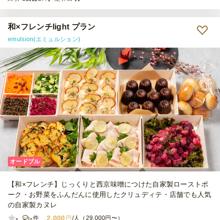
和×フレンチlight プラン
emulsion(エミュルション)
オードブル
【和×フレンチ】じっくりと西京味噌につけた自家製ローストポ
ーク・お野菜をふんだんに使用したクリュディテ・店舗でも人気
の自家製カヌレ
-
-
2,000
件
円
/人（29,000円〜）