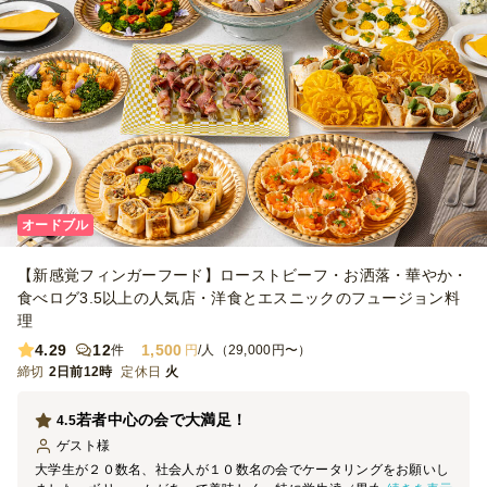
オードブル
【新感覚フィンガーフード】ローストビーフ・お洒落・華やか・
食べログ3.5以上の人気店・洋食とエスニックのフュージョン料
理
4.29
12
1,500
件
円
/人（29,000円〜）
締切
2日前12時
定休日
火
若者中心の会で大満足！
4.5
ゲスト
様
大学生が２０数名、社会人が１０数名の会でケータリングをお願いし