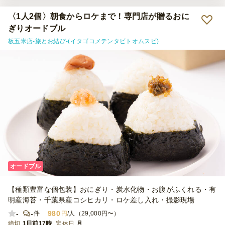
ナイスでした。 古希のお祝いで、写真にある紫のお花がその通り入
っているか問い合わせをさせて頂いたところ、お電話でご対応頂きま
〈1人2個〉朝食からロケまで！専門店が贈るおに
してとても助かりました。 また利用したいと思います！
ぎりオードブル
板五米店-旅とお結び-(イタゴコメテンタビトオムスビ)
オードブル
【種類豊富な個包装】おにぎり・炭水化物・お腹がふくれる・有
明産海苔・千葉県産コシヒカリ・ロケ差し入れ・撮影現場
-
-
980
件
円
/人（29,000円〜）
締切
1日前17時
定休日
月