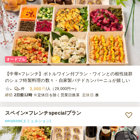
オードブル
【中華×フレンチ】ボトルワイン付プラン・ワインとの相性抜群
のシェフ特製料理の数々・自家製パテドカンパーニュが嬉しい
-
-
3,000
件
円
/人（29,000円〜）
締切
2日前12時
※定休日を除く営業日換算
定休日
水
スペイン×フレンチspecialプラン
emulsion(エミュルション)