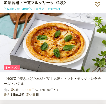
加熱容器・王道マルゲリータ《1枚》
Pizzaiere Amore(ピッツェリア・アモーレ)
オードブル
【400℃で焼き上げた本格ピザ】温製・トマト・モッツァレラチ
ーズ・バジル
-
-
2,000
件
円
/人（28,000円〜）
締切
2日前19時
定休日
日