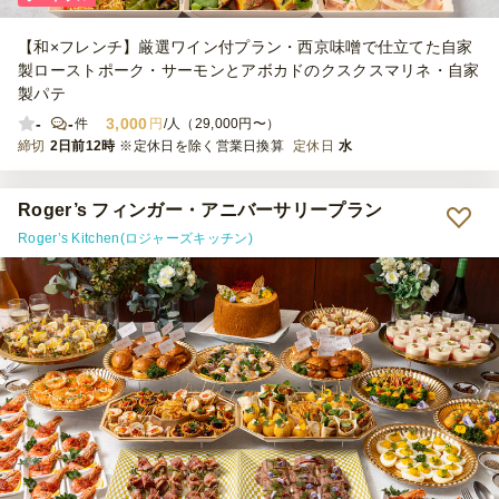
【和×フレンチ】厳選ワイン付プラン・西京味噌で仕立てた自家
製ローストポーク・サーモンとアボカドのクスクスマリネ・自家
製パテ
-
-
3,000
件
円
/人（29,000円〜）
締切
2日前12時
※定休日を除く営業日換算
定休日
水
Roger’s フィンガー・アニバーサリープラン
Roger’s Kitchen(ロジャーズキッチン)