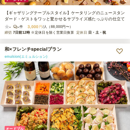
【ギャザリングテーブルスタイル】ケータリングのニュースタン
ダード・ゲストをワッと驚かせるサプライズ感たっぷりの仕立て
-
-
3,000
件
円
/人（88,000円〜）
締切
7日前12時
※定休日を除く営業日換算
定休日
日・土・祝
和×フレンチspecialプラン
emulsion(エミュルション)
オードブル