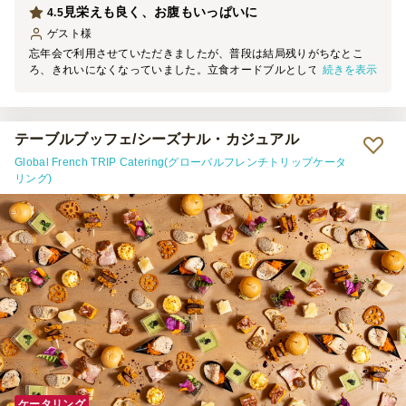
見栄えも良く、お腹もいっぱいに
4.5
ゲスト
様
忘年会で利用させていただきましたが、普段は結局残りがちなとこ
続きを表示
ろ、きれいになくなっていました。立食オードブルとしての食べやす
さ、見た目と実際の美味しさが相まって、参加者が満足してくれたこ
とが大きかったと思います。
テーブルブッフェ/シーズナル・カジュアル
Global French TRIP Catering(グローバルフレンチトリップケータ
リング)
ケータリング