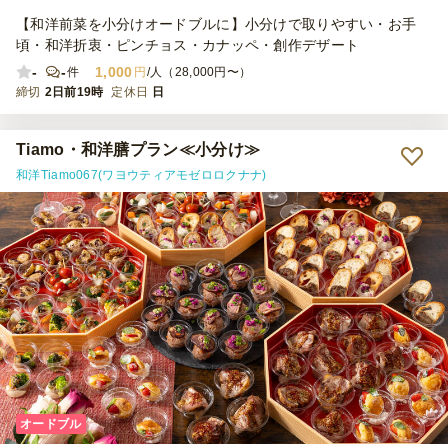
【和洋前菜を小分けオードブルに】小分けで取りやすい・お手
頃・和洋折衷・ピンチョス・カナッペ・創作デザート
-
-
1,000
件
円
/人（28,000円〜）
締切
2日前19時
定休日
日
Tiamo・和洋膳プラン≪小分け≫
和洋Tiamo067(ワヨウティアモゼロロクナナ)
オードブル