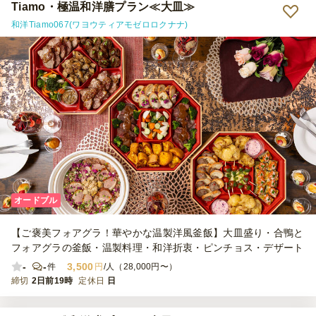
Tiamo・極温和洋膳プラン≪大皿≫
和洋Tiamo067(ワヨウティアモゼロロクナナ)
オードブル
【ご褒美フォアグラ！華やかな温製洋風釜飯】大皿盛り・合鴨と
フォアグラの釜飯・温製料理・和洋折衷・ピンチョス・デザート
-
-
3,500
件
円
/人（28,000円〜）
締切
2日前19時
定休日
日