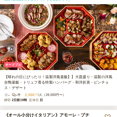
オードブル
【晴れの日にぴったり！温製洋風釜飯】】大皿盛り・温製の洋風
合鴨釜飯・トリュフ香る特製ハンバーグ・和洋折衷・ピンチョ
ス・デザート
-
-
2,500
件
円
/人（28,000円〜）
締切
2日前19時
定休日
日
《オール小分けイタリアン》アモーレ・プチ