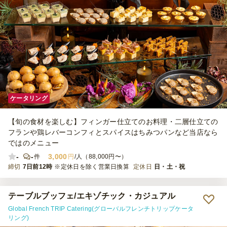
ケータリング
【旬の食材を楽しむ】フィンガー仕立てのお料理・二層仕立ての
フランや鶏レバーコンフィとスパイスはちみつパンなど当店なら
ではのメニュー
-
-
3,000
件
円
/人（88,000円〜）
締切
7日前12時
※定休日を除く営業日換算
定休日
日・土・祝
テーブルブッフェ/エキゾチック・カジュアル
Global French TRIP Catering(グローバルフレンチトリップケータ
リング)