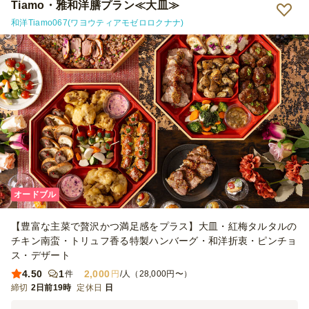
Tiamo・雅和洋膳プラン≪大皿≫
和洋Tiamo067(ワヨウティアモゼロロクナナ)
オードブル
【豊富な主菜で贅沢かつ満足感をプラス】大皿・紅梅タルタルの
チキン南蛮・トリュフ香る特製ハンバーグ・和洋折衷・ピンチョ
ス・デザート
4.50
1
2,000
件
円
/人（28,000円〜）
締切
2日前19時
定休日
日