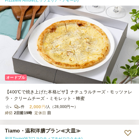
Pizzaiere Amore(ピッツェリア・アモーレ)
オードブル
【400℃で焼き上げた本格ピザ】ナチュラルチーズ・モッツァレ
ラ・クリームチーズ・ミモレット・蜂蜜
-
-
2,000
件
円
/人（28,000円〜）
締切
2日前19時
定休日
日
Tiamo・温和洋膳プラン≪大皿≫
和洋Tiamo067(ワヨウティアモゼロロクナナ)