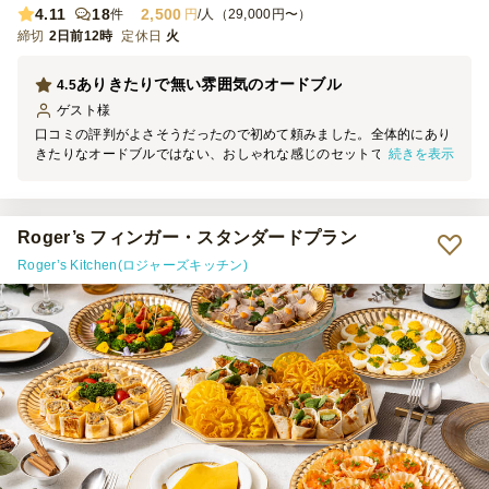
4.11
18
2,500
件
円
/人（29,000円〜）
締切
2日前12時
定休日
火
ありきたりで無い雰囲気のオードブル
4.5
ゲスト
様
口コミの評判がよさそうだったので初めて頼みました。全体的にあり
続きを表示
きたりなオードブルではない、おしゃれな感じのセットで良かったで
す。味もアジアンテイストで新鮮でした。
Roger’s フィンガー・スタンダードプラン
Roger’s Kitchen(ロジャーズキッチン)