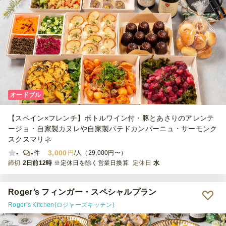
オードブル
【スペイン×フレンチ】ボトルワイン付・豚とあさりのアレンテ
ージョ・自家製カヌレや自家製パテドカンパーニュ・サーモンク
スクスマリネ
-
-
3,000
件
円
/人（29,000円〜）
締切
2日前12時
※定休日を除く営業日換算
定休日
水
Roger’s フィンガー・スペシャルプラン
Roger’s Kitchen(ロジャーズキッチン)