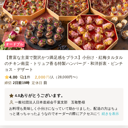
オードブル
【豊富な主菜で贅沢かつ満足感をプラス】小分け・紅梅タルタル
のチキン南蛮・トリュフ香る特製ハンバーグ・和洋折衷・ピンチ
ョス・デザート
4.00
1
2,000
件
円
/人（28,000円〜）
締切
2日前19時
定休日
日
ありがとうございます。
4.0
一般社団法人日本道経会千葉支部 互敬塾
様
お料理も美味しく小分けになっていて助かりました。配送の方はちょ
続きを表示
っと迷っちゃったようなのでオーダーの際にアクセスについてはこち
らも細かく指示したほうがよいなと思いました。