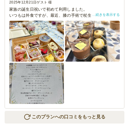
2025年12月21日
ゲスト 様
家族の誕生日祝いで初めて利用しました。
続きを表示する
いつもは外食ですが、最近、膝の手術で杖生活になった母
がおり、自宅でゆっくりお祝いしようということで探しま
した。
時間通りに届けていただき、箱を開けたら、素敵な料理が
これでもかと、品数豊富でまず目で見てテンション上がり
ました。
年寄りや、女子はちょっとずつ色々がとてもありがたいで
す。
自宅でこのレベルのお料理が食べられるのかと大満足でし
た。
一点だけ難があるとすれば、お品書き一枚しかなく、何が
どれかというのを各自が判断しづらかったのでした。品数
が多いからなので贅沢な不満かもしれません。お店の紹介
カードが、人数分あったのでお品書きも人数分あったら良
かったなと思いました。
また是非利用したいなと思いました。
ありがとうございました。
このプランへの口コミをもっと見る