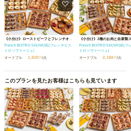
《小分け》ローストビーフとフレンチオードブル
French BISTRO SAUVAGE(フレンチビス
French BISTRO SAUVAGE
トロソヴァージュ)
トロソヴァージュ)
1,620
2,160
オードブル
円
/人
オードブル
円
/人
このプランを見たお客様はこちらも見ています