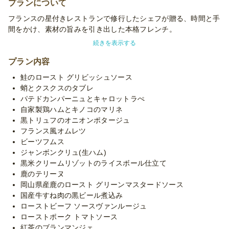
プランについて
フランスの星付きレストランで修行したシェフが贈る、時間と手
間をかけ、素材の旨みを引き出した本格フレンチ。
生ハム以外、すべて自家製にてこだわりの肉やソース、前菜をお
続きを表示する
送りいたします。
プラン内容
鹿のロースト、お肉やお魚、こだわりの３種のデザートを楽しめ
鮭のロースト グリビッシュソース
る！豪華なフルコースプラン。
蛸とクスクスのタブレ
パテドカンパーニュとキャロットラぺ
新鮮な鹿肉は全く臭みがなく柔らかく、グリーンマスタードソー
自家製鶏ハムとキノコのマリネ
スとの相性が抜群。また国産牛の黒ビール煮込みは、国産牛をほ
黒トリュフのオニオンポタージュ
ろほろになるまで黒ビーフと共に4時間煮込んだ逸品です。
フランス風オムレツ
ビーツフムス
※メーカー欠品により、一時的に異なる色の容器でお届けする場
ジャンボンクリュ(生ハム)
合がございます。
黒米クリームリゾットのライスボール仕立て
※使い捨て容器でお届けするデリバリープランです。設置・配
鹿のテリーヌ
膳・撤収等のサービスはついておりません。
岡山県産鹿のロースト グリーンマスタードソース
※お客様ご指定の数の卓に分けて段ボールをお詰めするご依頼に
国産牛すね肉の黒ビール煮込み
つきましては、追加容器代金をいただく場合がございます。
ローストビーフ ソースヴァンルージュ
※あしらい(彩りハーブ等)は季節毎の仕入れにより変わる場合が
ローストポーク トマトソース
ございます。予めご了承ください。
紅茶のブランマンジェ