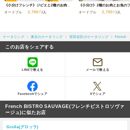
《小分け》2種のお肉とお魚の
《小分けフレンチ》ジビエと2種のお肉フルコース
3,780
2,700
オードブル
円
/人
オードブル
円
/人
ケータリング
東京のケータリング
世田谷区のケータリング
Frenc
このお店をシェアする
LINEで教える
メールで教える
Facebookでシェア
Xでシェア
French BISTRO SAUVAGE(フレンチビストロソヴァ
ージュ)に似たお店
Grolla(グロッラ)