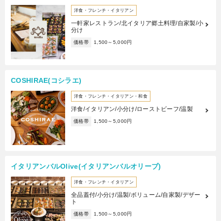
洋食・フレンチ・イタリアン
一軒家レストラン/北イタリア郷土料理/自家製/小
分け
価格帯
1,500～5,000円
COSHIRAE(コシラエ)
洋食・フレンチ・イタリアン・和食
洋食/イタリアン/小分け/ローストビーフ/温製
価格帯
1,500～5,000円
イタリアンバルOlive(イタリアンバルオリーブ)
洋食・フレンチ・イタリアン
全品蓋付/小分け/温製/ボリューム/自家製/デザー
ト
価格帯
1,500～5,000円