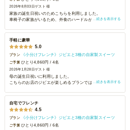
2026年8月03日
ゲスト 様
家族の誕生日祝いのためこちらを利用しました。
続きを表示する
車椅子の家族がいるため、外食のハードルが高い環境下の
中、お試しに…と思っていたところ、大当たりでした！
見た目がオシャレなことはもちろん、お味も美味しく大変
満足です。
手軽に豪華
また、利用したいと思います。
5.0
《小分けフレンチ》ジビエと3種の自家製スイーツ
プラン
ひとり4,860円 / 4名
ご予算
2026年1月28日
ゲスト 様
母の誕生日祝いに利用しました。
続きを表示する
こちらのお店のジビエが楽しめるプランでは、色んなもの
を少しずつ楽しめるメニューの豊富さと自分では作れない
ものでの特別感まで得られるにも関わらず、他店に比べて
も家族4名分にオプションのローストビーフを一つ加えるだ
自宅でフレンチ
けで最低価格を満たすことができ、予算的にも満足です。
4.5
《小分けフレンチ》ジビエと3種の自家製スイーツ
プラン
ひとり4,860円 / 6名
ご予算