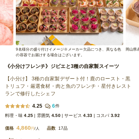
9名様分の盛り付けイメージ※メーカー欠品につき、異なる色
岡山県
の容器でお届けする場合はございます。
《小分けフレンチ》ジビエと3種の自家製スイーツ
【小分け】 3種の自家製デザート付！鹿のロースト・黒
トリュフ・厳選食材・肉と魚のフレンチ・星付きレスト
ランで修行したシェフ
4.25
6
件
料理・味
4.25
雰囲気
4.50
サービス
4.33
コスパ
3.92
4,860
価格
品数
17品
円
/人