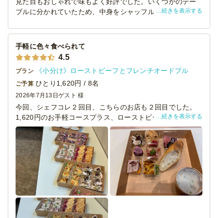
見た目もおしゃれで味もよく好評でした。いくつかのテー
続きを表示する
ブルに分かれていたため、中身をシャッフルして配置しま
した。外箱がしっかりしたものであると嬉しい（別の平皿
に乗せました）
手軽に色々食べられて
4.5
《小分け》ローストビーフとフレンチオードブル
プラン
ひとり1,620円 / 8名
ご予算
2026年7月13日
ゲスト 様
今回、シェフコレ２回目、こちらのお店も２回目でした。
続きを表示する
1,620円のお手軽コースプラス、ローストビーフ、ロースト
ポークを追加しました。
前回同様、美味しく少しずつ食べられるのがうれしかった
です。
ローストビーフの下にあるさつまいもは本当に美味しく
て、高評価でした。
ローストポークの下のお芋はもう少し柔らかいか、一味あ
ると嬉しいかなという感想がありました。
最後の片付けも楽ができて時間一杯までおしゃべりできて