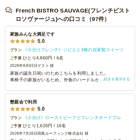
French BISTRO SAUVAGE(フレンチビスト
ロソヴァージュ)への口コミ（97件）
家族みんな大満足です
5.0
《小分けフレンチ》ジビエと3種の自家製スイーツ
プラン
ひとり4,860円 / 6名
ご予算
2026年8月03日
ゲスト 様
家族の誕生日祝いのためこちらを利用しました。
続きを表示する
車椅子の家族がいるため、外食のハードルが高い環境下の
中、お試しに…と思っていたところ、大当たりでした！
見た目がオシャレなことはもちろん、お味も美味しく大変
満足です。
懇親会で利用
また、利用したいと思います。
5.0
《小分け》ローストビーフとフレンチオードブル
プラン
ひとり1,620円 / 16名
ご予算
2026年7月28日
田島ルーフィング株式会社 様