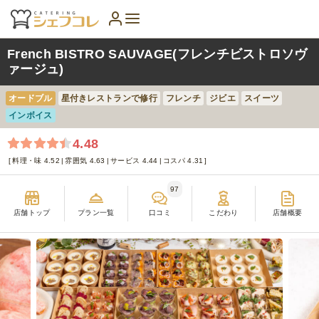
French BISTRO SAUVAGE(フレンチビストロソヴ
ァージュ)
オードブル
星付きレストランで修行
フレンチ
ジビエ
スイーツ
インボイス
4.48
料理・味 4.52
雰囲気 4.63
サービス 4.44
コスパ 4.31
97
店舗トップ
プラン一覧
口コミ
こだわり
店舗概要