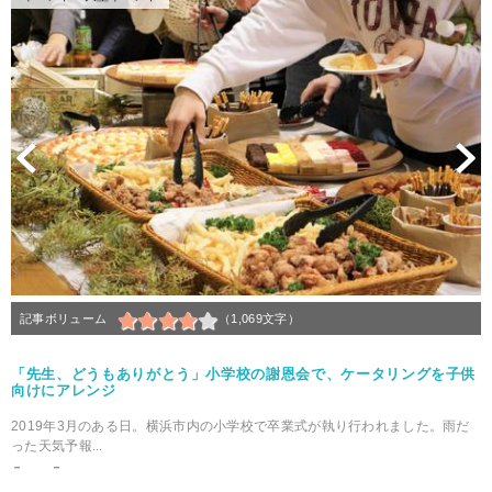
Previous
N
記事ボリューム
（1,069文字）
「先生、どうもありがとう」小学校の謝恩会で、ケータリングを子供
向けにアレンジ
2019年3月のある日。横浜市内の小学校で卒業式が執り行われました。雨だ
った天気予報...
－
－