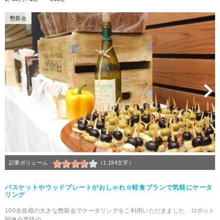
懇親会
Previous
N
記事ボリューム
（1,194文字）
バスケットやウッドプレートがおしゃれ☆軽食プランで気軽にケータ
リング
100名規模の大きな懇親会でケータリングをご利用いただきました。ロボット
関連企業様の...