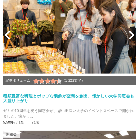
Previous
N
記事ボリューム
（1,222文字）
種類豊富な料理とポップな装飾が空間を創出、懐かしい大学同窓会も
大盛り上がり
ゼミの10周年を祝う同窓会が、思い出深い大学のイベントスペースで開かれ
ました。懐かし...
5,500円 / 1名
71名
懇親会