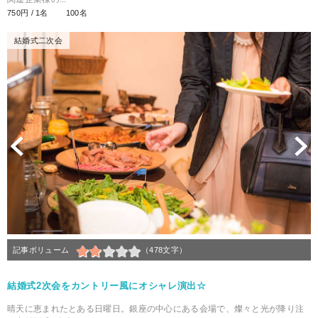
750円 / 1名
100名
結婚式二次会
Previous
N
記事ボリューム
（478文字）
結婚式2次会をカントリー風にオシャレ演出☆
晴天に恵まれたとある日曜日。銀座の中心にある会場で、燦々と光が降り注