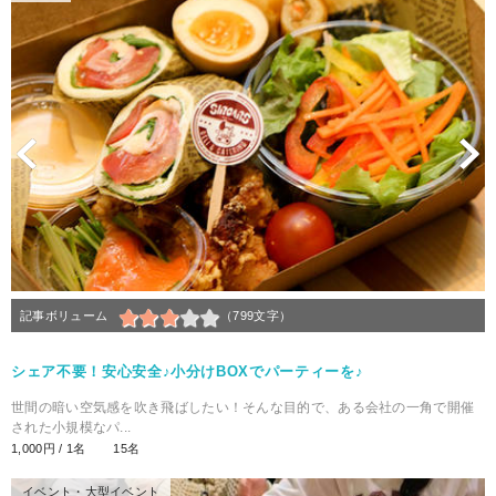
Previous
N
記事ボリューム
（799文字）
シェア不要！安心安全♪小分けBOXでパーティーを♪
世間の暗い空気感を吹き飛ばしたい！そんな目的で、ある会社の一角で開催
された小規模なパ...
1,000円 / 1名
15名
イベント・大型イベント