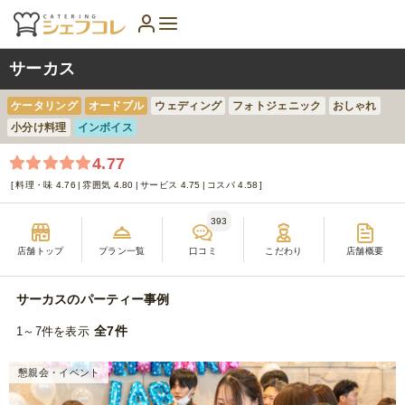
サーカス
ケータリング
オードブル
ウェディング
フォトジェニック
おしゃれ
小分け料理
インボイス
4.77
料理・味 4.76
雰囲気 4.80
サービス 4.75
コスパ 4.58
393
店舗トップ
プラン一覧
口コミ
こだわり
店舗概要
サーカスのパーティー事例
全7件
1～7件を表示
懇親会・イベント