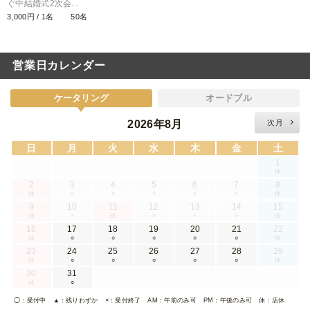
ぐ中結婚式2次会...
3,000円 / 1名
50名
営業日カレンダー
ケータリング
オードブル
2026年8月
次月
日
月
火
水
木
金
土
1
休
2
3
4
5
6
7
8
休
×
×
×
×
×
休
9
10
11
12
13
14
15
休
×
休
×
×
×
休
16
17
18
19
20
21
22
休
○
○
○
○
○
休
23
24
25
26
27
28
29
休
○
○
○
○
○
休
30
31
休
○
◯
：受付中
▲
：残りわずか
×
：受付終了
AM
：午前のみ可
PM
：午後のみ可
休
：店休