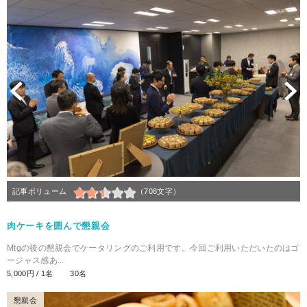
Previous
N
記事ボリューム
（708文字）
肉ケーキを囲んで懇親会
Mtgの後の懇親会でケータリングのご利用です。今回ご利用いただいたのはゴ
ージャス感あ...
5,000円 / 1名
30名
懇親会