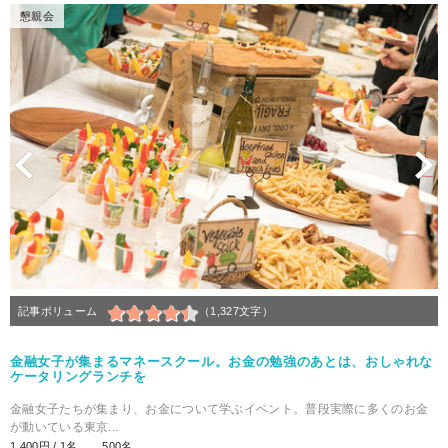
懇親会
Previous
N
記事ボリューム
（1,327文字）
金融女子が集まるマネースクール。お金の勉強のあとは、おしゃれな
ケータリングランチを
金融女子たちが集まり、お金について学ぶイベント。普段実際に多くのお金
が動いている東京...
1,400円 / 1名
500名