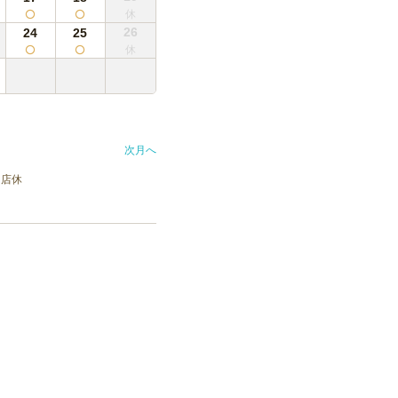
26
24
25
次月へ
店休