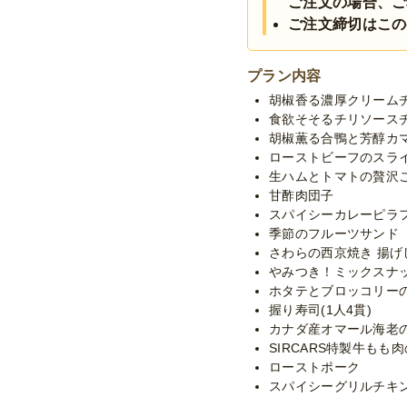
ご注文の場合、ご
ご注文締切はこの
プラン内容
胡椒香る濃厚クリームチ
食欲そそるチリソース
胡椒薫る合鴨と芳醇カ
ローストビーフのスラ
生ハムとトマトの贅沢
甘酢肉団子
スパイシーカレーピラ
季節のフルーツサンド
さわらの西京焼き 揚
やみつき！ミックスナ
ホタテとブロッコリー
握り寿司(1人4貫)
カナダ産オマール海老
SIRCARS特製牛もも
ローストポーク
スパイシーグリルチキ