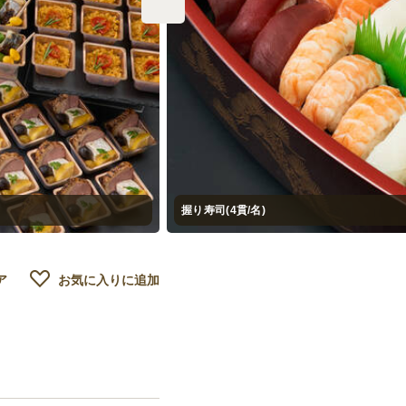
握り寿司(4貫/名)
ア
お気に入りに追加