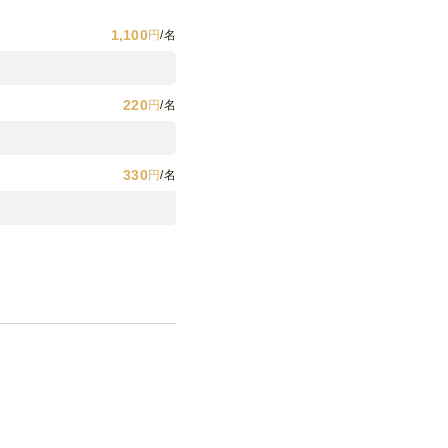
ーダ/ジントニック/ジンソーダ/
1,100
円
/名
400
円
/名
880
円
/名
220
円
/名
660
円
/名
330
円
/名
880
円
/名
1,100
円
/名
い。
440
円
/名
660
円
/名