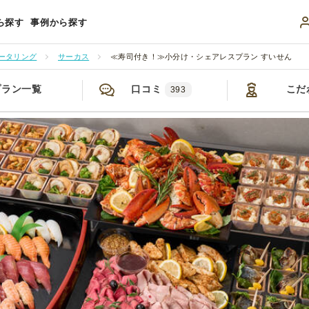
ら探す
事例から探す
ータリング
サーカス
≪寿司付き！≫小分け・シェアレスプラン すいせん
プラン一覧
口コミ
こだ
393