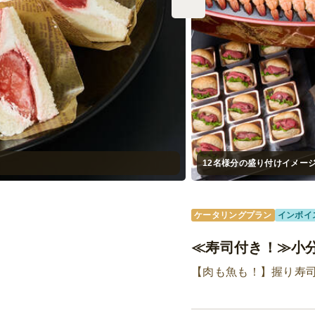
12名様分の盛り付けイメー
ケータリングプラン
インボイ
≪寿司付き！≫小
【肉も魚も！】握り寿