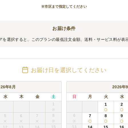
」→「芋焼酎」へ変更
※市区まで指定してください
00円/人で日本酒が追加可能です。
お届け条件
注文となります。
アを選択すると、このプランの最低注文金額、送料・サービス料が表
リー・キリンから選択可能(複数種類選択可)
合はお任せとなります
)
お届け日を選択してください
定は要相談
合はお任せとなります
026年8月
2026年
L)
水
木
金
土
日
月
火
水
1
1
2
8
6
5
6
7
7
8
9
l)
15
13
12
13
14
14
15
16
)