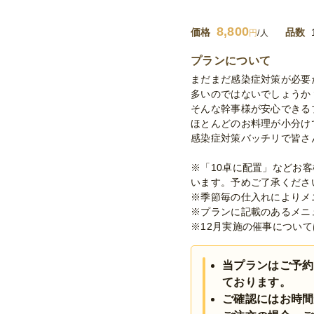
8,800
価格
品数
円
/人
プランについて
まだまだ感染症対策が必要
多いのではないでしょうか
そんな幹事様が安心できる
ほとんどのお料理が小分け
感染症対策バッチリで皆さ
※「10卓に配置」などお
います。予めご了承くださ
※季節毎の仕入れによりメ
※プランに記載のあるメニ
※12月実施の催事について
当プランはご予約
ております。
ご確認にはお時間