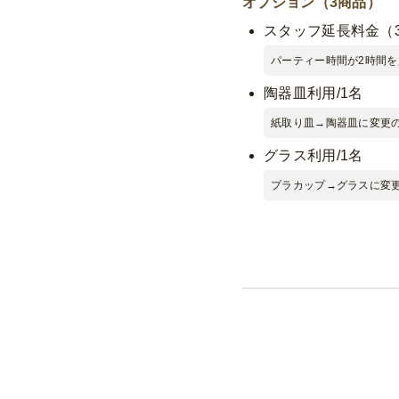
オプション（3商品）
イボール/コークハイボール
コーラ/オレンジ/ウーロン
スタッフ延長料金（
乾杯用スパークリン
パーティー時間が2時間
ソフトドリンク2時
陶器皿利用/1名
コーラ/オレンジ/ウーロン
紙取り皿→陶器皿に変更
サワーも飲めるドリン
グラス利用/1名
「ドリンク19種！2時間
プラカップ→グラスに変
ワインも飲める！2時
「ワインも飲める！2時
スパークリングワイン
「スパークリングワイン
ソフトドリンク2時間
「ソフトドリンク2時間
飲み放題：「麦とホ