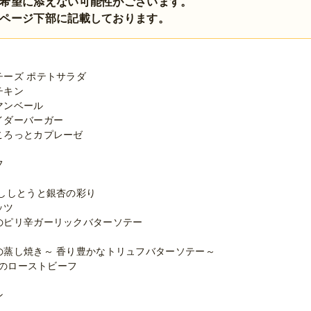
希望に添えない可能性がございます。
ページ下部に記載しております。
ーズ ポテトサラダ
チキン
マンベール
イダーバーガー
ころっとカプレーゼ
フ
げししとうと銀杏の彩り
ッツ
のピリ辛ガーリックバターソテー
の蒸し焼き～ 香り豊かなトリュフバターソテー～
肉のローストビーフ
ン