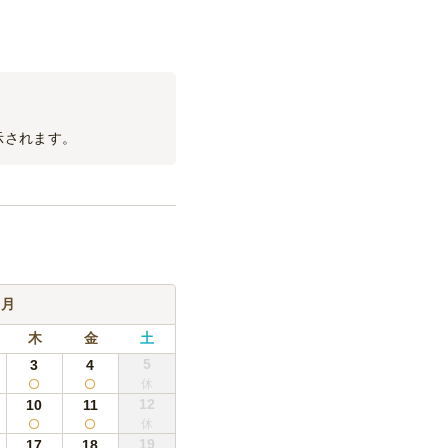
110
円
/名
330
円
/名
示されます。
440
円
/本
385
円
/本
9月
385
円
/本
木
金
土
385
円
/本
5
3
4
385
円
/名
12
10
11
440
円
/本
19
17
18
385
円
/本