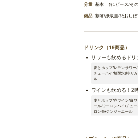
分量
基本：各1ピース/その
備品
割箸/紙取皿/紙おし
ドリンク（19商品）
サワーも飲めるドリ
麦とホップ/レモンサワー
チューハイ/焼酎水割り/カ
ル
ワインも飲める！2
麦とホップ/赤ワイン/白
ール/ウーロンハイ/チュー
ロン茶/ジンジャエール
スパークリングワイ
スパークリングワイン/麦