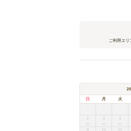
飲み放題：「麦焼酎
日本酒追加
各飲み放題プランに追加3
※飲み放題と同数でのご
ご利用エリ
缶ビール(350ml)
アサヒ・サッポロ・サント
※銘柄のご指定がない場
缶チューハイ(350ml
種類数の指定可・銘柄指
※銘柄のご指定がない場
2
オレンジジュース(1.5
日
月
火
コーラ(1.5L)
ウーロン茶(2L)
2
3
4
アイスコーヒー(900m
9
11
10
ジンジャエール(1.5L