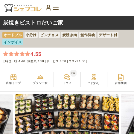
炭焼きビストロだいご家
オードブル
小分け
ピンチョス
炭焼き肉
創作洋食
デザート付
インボイス
4.55
料理・味 4.40
雰囲気 4.58
サービス 4.58
コスパ 4.50
86
店舗トップ
プラン一覧
口コミ
こだわり
店舗概要