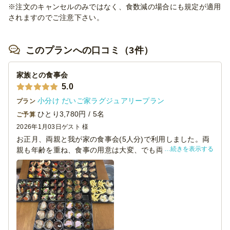
※注文のキャンセルのみではなく、食数減の場合にも規定が適用
されますのでご注意下さい。
このプランへの口コミ（3件）
家族との食事会
5.0
小分け だいご家ラグジュアリープラン
プラン
ひとり3,780円 / 5名
ご予算
2026年1月03日
ゲスト 様
お正月、両親と我が家の食事会(5人分)で利用しました。両
続きを表示する
親も年齢を重ね、食事の用意は大変、でも両親の家で孫達
を呼びたいという思いがあったので、これだけのボリュー
ムで小分け、少しずつ多くの種類の味が楽しめて、お腹一
杯ということで、皆満足でした。