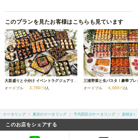
このプランを見たお客様はこちらも見ています
大皿盛りと小分け イベントラグジュアリープラン
3,780
4,000
オードブル
円
/人
オードブル
円
/人
ケータリング
東京のケータリング
千代田区のケータリング
炭焼きビ
このお店をシェアする