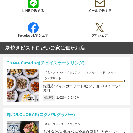
LINEで教える
メールで教える
Facebookでシェア
Xでシェア
炭焼きビストロだいご家に似たお店
Chase Catering(チェイスケータリング)
洋食・フレンチ・イタリアン・フィンガーフード・スイー
ツ・デザート
お洒落/フィンガーフード/ピンチョス/スイーツ/
お肉
価格帯
1,620～3,240円
肉バルGLOBAR(ニクバルグラバー)
洋食・フレンチ・イタリアン
肉/小分け/人気のバル/全品自家製/こだわりレシ