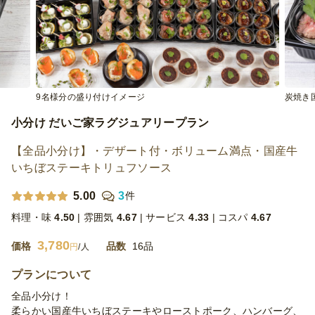
9名様分の盛り付けイメージ
炭焼き
小分け だいご家ラグジュアリープラン
【全品小分け】・デザート付・ボリューム満点・国産牛
いちぼステーキトリュフソース
5.00
3
件
料理・味
4.50
雰囲気
4.67
サービス
4.33
コスパ
4.67
3,780
価格
品数
16品
円
/人
プランについて
全品小分け！
柔らかい国産牛いちぼステーキやローストポーク、ハンバーグ、