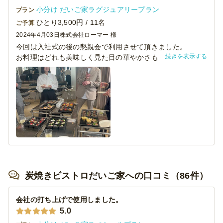
小分け だいご家ラグジュアリープラン
プラン
ひとり3,500円 / 11名
ご予算
2024年4月03日
株式会社ローマー 様
今回は入社式の後の懇親会で利用させて頂きました。
続きを表示する
お料理はどれも美味しく見た目の華やかさもありとても満
足度の高いものでした。
1人3850円の割にはかなりコストパフォーマンスが良く正
直女性はちょっと食べきれないかな？と思うぐらいのボリ
ュームでとても良かったです。
またご利用させていただきます。
炭焼きビストロだいご家への口コミ（86件）
会社の打ち上げで使用しました。
5.0