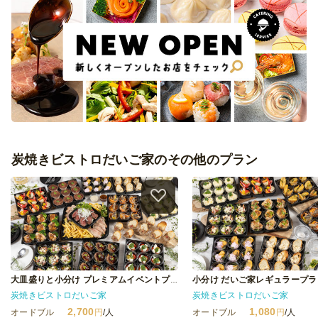
炭焼きビストロだいご家のその他のプラン
小分け だいご家レギュラープラ
大皿盛りと小分け プレミアムイベントプラン
炭焼きビストロだいご家
炭焼きビストロだいご家
2,700
1,080
オードブル
円
/人
オードブル
円
/人