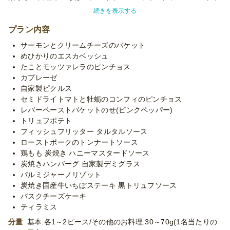
鶏もも肉を炭焼き台で丁寧に焼き上げたたっぷりのお肉を楽しめ
続きを表示する
るプラン！
プラン内容
全品小分けのお料理は立食のパーティでも取り分けしやすく、ま
サーモンとクリームチーズのバケット
た感染症対策にも最適です。
めひかりのエスカベッシュ
たことモッツァレラのピンチョス
シェフ手作りの2種のデザート付！バスク風チーズケーキは当店
カプレーゼ
の人気メニューです。
自家製ピクルス
セミドライトマトと牡蛎のコンフィのピンチョス
※使い捨て容器でお届けするデリバリープランです。設置・配
レバーペーストバケットのせ(ピンクペッパー)
膳・撤収等のサービスはついておりません。
トリュフポテト
フィッシュフリッター タルタルソース
ローストポークのトンナートソース
鶏もも 炭焼き ハニーマスタードソース
炭焼きハンバーグ 自家製デミグラス
パルミジャーノリゾット
炭焼き国産牛いちぼステーキ 黒トリュフソース
バスクチーズケーキ
ティラミス
分量
基本:各1～2ピース/その他のお料理:30～70g(1名当たりの