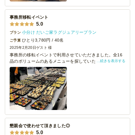
事務所移転イベント
5.0
小分け だいご家ラグジュアリープラン
プラン
ひとり3,780円 / 40名
ご予算
2025年2月20日
ゲスト 様
事務所の移転イベントで利用させていただきました。全16
続きを表示する
品のボリュームのあるメニューを探していたので、こちら
の要望にぴったりでした。
1品ずつ小分けになっているため、取り分ける手間もなく各
自好きなように食べられました。また、肉料理がとてもお
いしかったです。見た目も色とりどりで豪華でした。ぜひ
また利用させていただきます。
懇親会で使わせて頂きました◎
5.0