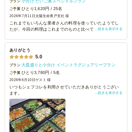
小分け だいご家スペシャルプラン
プラン
ひとり1,620円 / 25名
ご予算
2026年7月11日
太陽生命青戸支社 様
これまでもいろんな業者さんの料理を使っていたようでし
続きを表示する
たが、今回の料理はこれまでのものと比べても美味しいと
の評判でした。見た目もよく、量も十分あってお腹いっぱ
いになりました。
ありがとう
5.0
大皿盛りと小分け イベントラグジュアリープラン
プラン
ひとり3,780円 / 5名
ご予算
2026年6月10日
ゲスト 様
いつもシェフコレを利用させていただきありがとうござい
続きを表示する
ます。
本日は懇親会にて、貴店をご利用させていただきました。
料理の見た目は素晴らしく、大変満足しております。
機会がございましたら、ぜひご利用させていただきます。