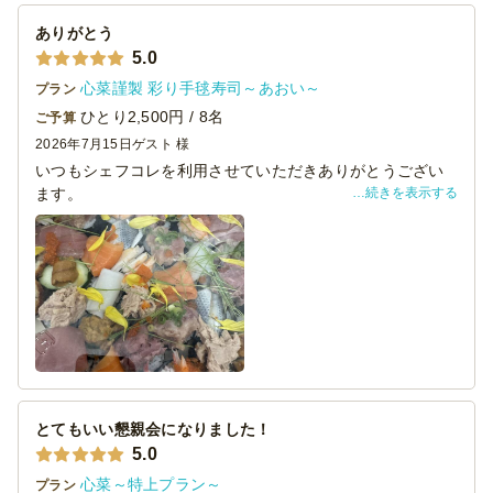
ありがとう
5.0
心菜謹製 彩り手毬寿司～あおい～
プラン
ひとり2,500円 / 8名
ご予算
2026年7月15日
ゲスト 様
いつもシェフコレを利用させていただきありがとうござい
続きを表示する
ます。
本日は懇親会にて、貴店をご利用させていただきました。
料理の見た目は素晴らしく、大変満足しております。
機会がございましたら、ぜひご利用させていただきます。
とてもいい懇親会になりました！
5.0
心菜～特上プラン～
プラン