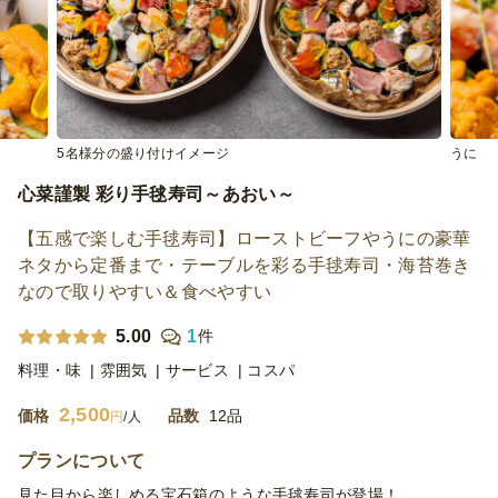
5名様分の盛り付けイメージ
うに
心菜謹製 彩り手毬寿司～あおい～
【五感で楽しむ手毬寿司】ローストビーフやうにの豪華
ネタから定番まで・テーブルを彩る手毬寿司・海苔巻き
なので取りやすい＆食べやすい
5.00
1
件
料理・味
雰囲気
サービス
コスパ
2,500
価格
品数
12品
円
/人
プランについて
見た目から楽しめる宝石箱のような手毬寿司が登場！