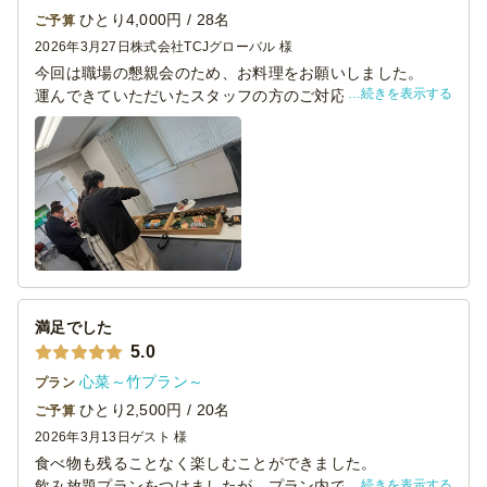
ひとり4,000円 / 28名
ご予算
2026年3月27日
株式会社TCJグローバル 様
今回は職場の懇親会のため、お料理をお願いしました。
続きを表示する
運んできていただいたスタッフの方のご対応も丁寧でレイ
アウトもきれいにセッティングしていただきました。
お料理もお寿司を中心にローストビーフやお魚料理もおい
しくいただき、
とてもいい懇親会になりました。またお願いしたいと思い
ます。ありがとうございました。
満足でした
5.0
心菜～竹プラン～
プラン
ひとり2,500円 / 20名
ご予算
2026年3月13日
ゲスト 様
食べ物も残ることなく楽しむことができました。
続きを表示する
飲み放題プランをつけましたが、プラン内でご用意頂いた