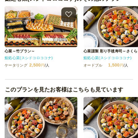
心菜謹製 彩り手毬寿司～さくら
心菜～竹プラン～
鮨処心菜(スシドコロココナ)
鮨処心菜(スシドコロココナ)
1,500
2,500
オードブル
円
/人
ケータリング
円
/人
このプランを見たお客様はこちらも見ています