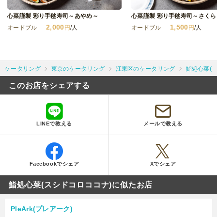
心菜謹製 彩り手毬寿司～あやめ～
心菜謹製 彩り手毬寿司～さくら
2,000
1,500
オードブル
円
/人
オードブル
円
/人
ケータリング
東京のケータリング
江東区のケータリング
鮨処心菜(
このお店をシェアする
LINEで教える
メールで教える
Facebookでシェア
Xでシェア
鮨処心菜(スシドコロココナ)に似たお店
PleArk(プレアーク)