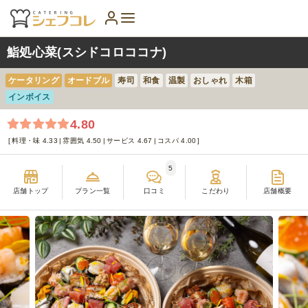
鮨処心菜(スシドコロココナ)
ケータリング
オードブル
寿司
和食
温製
おしゃれ
木箱
インボイス
4.80
料理・味 4.33
雰囲気 4.50
サービス 4.67
コスパ 4.00
5
店舗トップ
プラン一覧
口コミ
こだわり
店舗概要