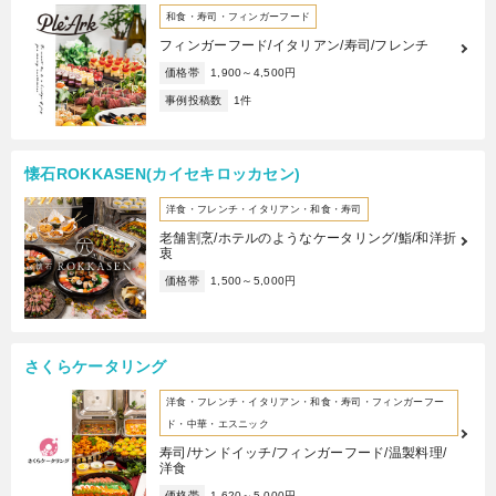
和食・寿司・フィンガーフード
フィンガーフード/イタリアン/寿司/フレンチ
価格帯
1,900～4,500円
事例投稿数
1件
懐石ROKKASEN(カイセキロッカセン)
洋食・フレンチ・イタリアン・和食・寿司
老舗割烹/ホテルのようなケータリング/鮨/和洋折
衷
価格帯
1,500～5,000円
さくらケータリング
洋食・フレンチ・イタリアン・和食・寿司・フィンガーフー
ド・中華・エスニック
寿司/サンドイッチ/フィンガーフード/温製料理/
洋食
価格帯
1,620～5,000円