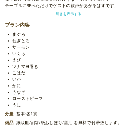
テーブルに並べただけでゲストの歓声があがるはずです。
海苔巻きスタイルになっていて取りやすいのもポイント。
続きを表示する
お洒落なだけでなく、もちろんネタにも一切の妥協なし。
プラン内容
目利きが選んだ新鮮なお魚を使用し丁寧にお作りします。
まぐろ
ローストビーフやウニ、蟹や鰻など特別感溢れるご馳走ネタが盛
ねぎとろ
りだくさん！
サーモン
まぐろ・いか・海老など定番や、光物・ツナマヨなど
いくら
万人に喜んでいただけるラインナップです！
えび
ツナマヨ巻き
※ご注文人数により配送時の横揺れ防止のため容器へクラフトシ
こはだ
ートを敷いてお届けいたします。
いか
※使い捨て容器でお届けするデリバリープランです。設置・配
かに
膳・撤収等のサービスはついておりません。
うなぎ
※「10卓に配置」などお客様ご指定の数の卓に配置する場合、
ローストビーフ
追加容器代金をいただいたり、容器が変更になる場合がございま
うに
す。予めご了承くださいませ。
分量
基本:各1貫
※季節毎の仕入れによりメニューが変わる場合がございます。予
めご了承ください。
備品
紙取皿/割箸/紙おしぼり/醤油 を無料で付帯致します。
※プランに記載のあるメニュー以外もご対応が可能です。お気軽
に御相談ください。