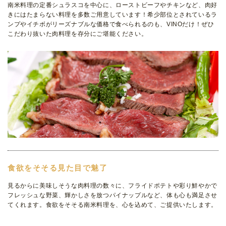
南米料理の定番シュラスコを中心に、ローストビーフやチキンなど、肉好
きにはたまらない料理を多数ご用意しています！希少部位とされているラ
ンプやイチボがリーズナブルな価格で食べられるのも、VINOだけ！ぜひ
こだわり抜いた肉料理を存分にご堪能ください。
食欲をそそる見た目で魅了
見るからに美味しそうな肉料理の数々に、フライドポテトや彩り鮮やかで
フレッシュな野菜、輝かしさを放つパイナップルなど、体も心も満足させ
てくれます。食欲をそそる南米料理を、心を込めて、ご提供いたします。