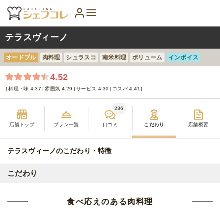
テラスヴィーノ
オードブル
肉料理
シュラスコ
南米料理
ボリューム
インボイス
4.52
料理・味 4.37
雰囲気 4.29
サービス 4.30
コスパ 4.41
236
店舗トップ
プラン一覧
口コミ
こだわり
店舗概要
テラスヴィーノのこだわり・特徴
こだわり
食べ応えのある肉料理