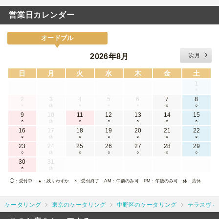
営業日カレンダー
オードブル
2026年8月
次月
日
月
火
水
木
金
土
1
×
2
3
4
5
6
7
8
×
休
×
×
×
○
○
9
10
11
12
13
14
15
○
休
○
○
○
○
○
16
17
18
19
20
21
22
○
休
○
○
○
○
○
23
24
25
26
27
28
29
○
休
○
○
○
○
○
30
31
○
休
◯
：受付中
▲
：残りわずか
×
：受付終了
AM
：午前のみ可
PM
：午後のみ可
休
：店休
ケータリング
東京のケータリング
中野区のケータリング
テラスヴィ