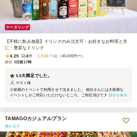
ケータリング
【手軽に飲み放題】ドリンクのみ注文可・お好きなお料理と共
に・豊富なドリンク
4.25
4
1,500
件
円
/人（40,000円〜）
締切
3日前17時
大満足でした。
5.0
ゲスト
様
小規模のイベントで利用させて頂きました。 他社さんには大規模な
続きを表示
イベントしかご対応いただけないところ、ご対応頂けて大変助かりま
した。 現地にいらっしゃったスタッフさんも大変感じが良く、小さ
いイベントに更に一体感が生まれました。 また、お願いしたいと思
います！
TAMAGOカジュアルプラン
濱の玉子