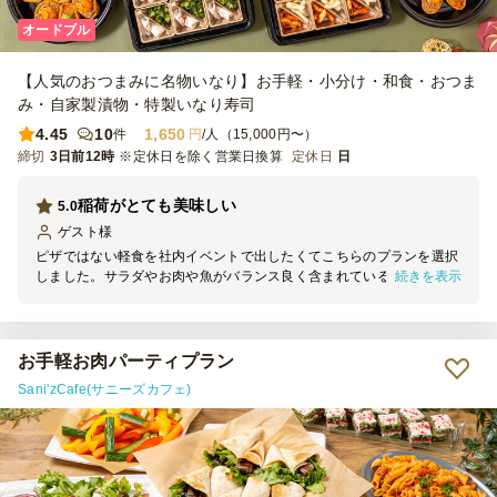
オードブル
【人気のおつまみに名物いなり】お手軽・小分け・和食・おつま
み・自家製漬物・特製いなり寿司
4.45
10
1,650
件
円
/人（15,000円〜）
締切
3日前12時
※定休日を除く営業日換算
定休日
日
稲荷がとても美味しい
5.0
ゲスト
様
ピザではない軽食を社内イベントで出したくてこちらのプランを選択
続きを表示
しました。サラダやお肉や魚がバランス良く含まれていると良いなと
思い探していて予算的にも良かったので注文しました。 名物の稲荷
はとても豪華で美味しく、特にみんな喜んでいました。
お手軽お肉パーティプラン
Sani'zCafe(サニーズカフェ)