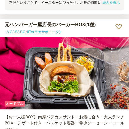
続きを表示
料理ということで、イースターにぴったり。お昼の時間には、頼め
ず、15時からというので軽食になったのはちょっと残念でしたが。で
も可愛くてみんな満足でした。
元ハンバーガー屋店長のバーガーBOX(1種)
LA CASA BONITA(ラカサボニータ)
オードブル
【お一人様BOX】肉厚パテカンサンド・お酒に合う・大人ランチ
BOX・デザート付き・バスケット容器・希少ソーセージ・コール