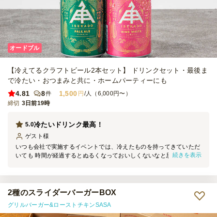
オードブル
【冷えてるクラフトビール2本セット】 ドリンクセット・最後ま
で冷たい・おつまみと共に・ホームパーティーにも
4.81
8
1,500
件
円
/人（6,000円〜）
締切
3日前19時
冷たいドリンク最高！
5.0
ゲスト
様
いつも会社で実施するイベントでは、冷えたものを持ってきていただ
続きを表示
いても 時間が経過するとぬるくなっておいしくないなと思っていま
したが、 今回はイベント中ずっと冷たいドリンクが飲めて最高でし
た！
2種のスライダーバーガーBOX
グリルバーガー&ローストチキンSASA