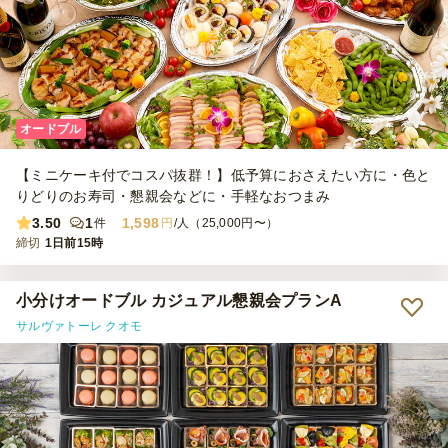
オードブル
【ミニケーキ付でコスパ抜群！】低予算におさえたい方に・色と
りどりのお寿司・懇親会などに・手軽なおつまみ
3.50
1
1,598
件
円
/人（25,000円〜）
締切
1日前15時
小分けオードブル カジュアル懇親会プランA
サルヴァトーレ クオモ