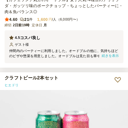
ダ・ガッツリ味のポークチョップ・ちょっとしたパーティーに・
肉＆魚バランス◎
4.60
21
1,600
件
円
/人（6,000円〜）
締切
2日前19時
定休日
月
コスパ良し
4.5
ゲスト
様
仲間内のパーティーに利用しました。オードブルの他に、気持ちほど
続きを表示
のピザや惣菜を用意しました。オードブルは見た目も華やかで、料理
ごとに味のアクセントがあり、みなさんお酒も進んでいました。コス
パもとても良く 、是非また利用したいと思います。
クラフトビール2本セット
ヒエドリ