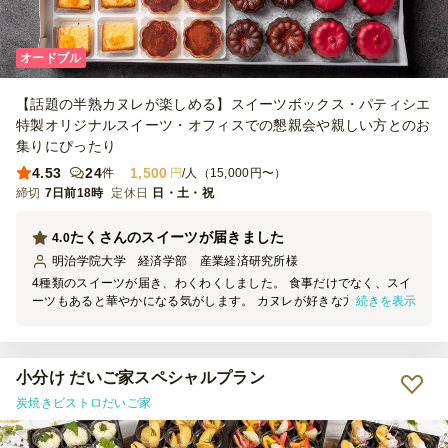
オードブル
【話題の半熟カヌレが楽しめる】スイーツボックス・パティシエ
特製オリジナルスイーツ・オフィスでの懇親会や親しい方とのお
集りにぴったり
4.53
24
1,500
件
円
/人（15,000円〜）
締切
7日前18時
定休日
日・土・祝
たくさんのスイーツが届きました
4.0
明治学院大学 経済学部 産業経済研究所
様
4種類のスイーツが届き、わくわくしました。 食事だけでなく、スイ
続きを表示
ーツもあると華やかになる気がします。 カヌレが好きな方がいまし
たが、おいしいとおっしゃっていました。 2個目を召し上がる方も少
なくなかったです。
小分け だいご家スペシャルプラン
炭焼きビストロだいご家