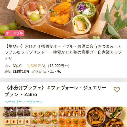
オードブル
【華やか】おひとり様個食オードブル・お酒に合うおつまみ・カ
ラフルなラップサンド・一晩寝かせた鶏の唐揚げ・自家製カップ
デリ
-
-
1,620
件
円
/人（15,000円〜）
締切
2日前12時
定休日
日・土・祝
《小分けブッフェ》＃ファヴォーレ・ジュエリー
プラン ～Zafiro
ベーカリーファヴォーレ