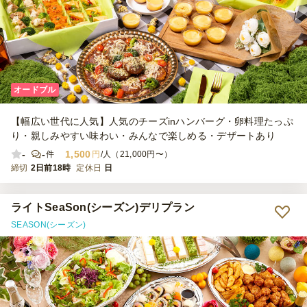
オードブル
【幅広い世代に人気】人気のチーズinハンバーグ・卵料理たっぷ
り・親しみやすい味わい・みんなで楽しめる・デザートあり
-
-
1,500
件
円
/人（21,000円〜）
締切
2日前18時
定休日
日
ライトSeaSon(シーズン)デリプラン
SEASON(シーズン)