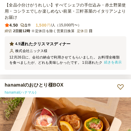
【全品小分けがうれしい】すべてシェフの手仕込み・赤土野菜使
用・コシラエでしか楽しめない前菜・三軒茶屋のイタリアンより
お届け
4.50
1
1,500
件
円
/人（15,000円〜）
締切
2日前12時
※定休日を除く営業日換算
定休日
日
遅れたクリスマスディナー
4.5
株式会社ニックス
様
12月26日に、会社の納会で利用させてもらいました。 お料理全種類
続きを表示
を食べましたが、どれも美味しかったです。 1日遅れたクリスマスパ
ーティーのような雰囲気も出せて 良かったです。
hanamalのおひとり様BOX
hanamal(ハナマル)