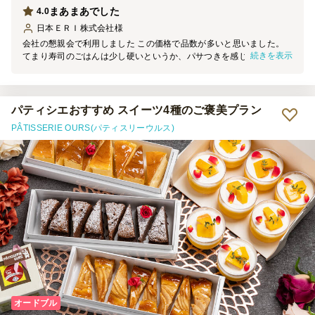
まあまあでした
4.0
日本ＥＲＩ株式会社
様
会社の懇親会で利用しました この価格で品数が多いと思いました。
続きを表示
てまり寿司のごはんは少し硬いというか、パサつきを感じました。
全体的に味は特別すごく美味しいというほどではないけれど、まあま
あでよかったと思います。
パティシエおすすめ スイーツ4種のご褒美プラン
PÂTISSERIE OURS(パティスリーウルス)
オードブル