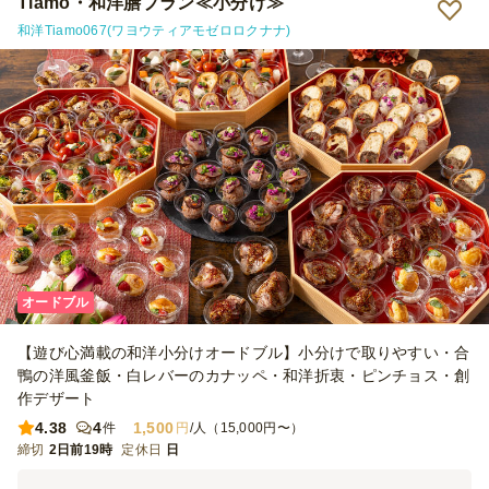
Tiamo・和洋膳プラン≪小分け≫
和洋Tiamo067(ワヨウティアモゼロロクナナ)
オードブル
【遊び心満載の和洋小分けオードブル】小分けで取りやすい・合
鴨の洋風釜飯・白レバーのカナッペ・和洋折衷・ピンチョス・創
作デザート
4.38
4
1,500
件
円
/人（15,000円〜）
締切
2日前19時
定休日
日