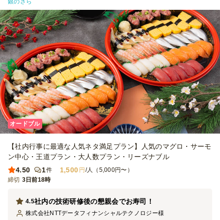
銀のさら
オードブル
【社内行事に最適な人気ネタ満足プラン】人気のマグロ・サーモ
ン中心・王道プラン・大人数プラン・リーズナブル
4.50
1
1,500
件
円
/人（5,000円〜）
締切
3日前18時
社内の技術研修後の懇親会でお寿司！
4.5
株式会社NTTデータフィナンシャルテクノロジー
様