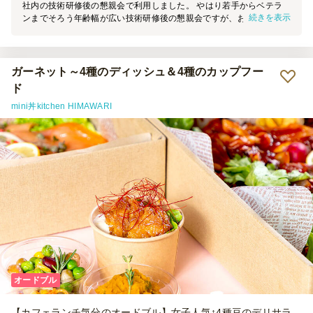
社内の技術研修後の懇親会で利用しました。 やはり若手からベテラ
続きを表示
ンまでそろう年齢幅が広い技術研修後の懇親会ですが、お寿司は全員
が大好きなので非常に好評でした。 時間通りに宅配を行ってくれて
この味と値段なら満足です。 次回も使いたいと思います。
ガーネット～4種のディッシュ＆4種のカップフー
ド
mini丼kitchen HIMAWARI
オードブル
【カフェランチ気分のオードブル】女子人気↑4種豆のデリサラ