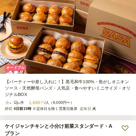
オードブル
【パーティーや差し入れに！】黒毛和牛100%・焦がしオニオン
ソース・天然酵母バンズ・人気店・食べやすいミニサイズ・オリ
ジナルBOX
-
-
1,650
件
円
/人（6,000円〜）
締切
4日前15時
※定休日を除く営業日換算
定休日
火
ケイジャンチキンと小分け前菜スタンダード・A
プラン