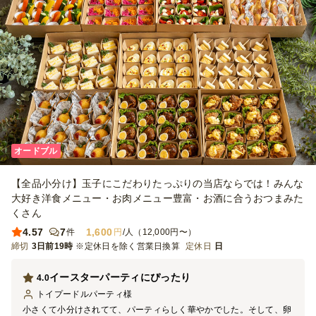
オードブル
【全品小分け】玉子にこだわりたっぷりの当店ならでは！みんな
大好き洋食メニュー・お肉メニュー豊富・お酒に合うおつまみた
くさん
4.57
7
1,600
件
円
/人（12,000円〜）
締切
3日前19時
※定休日を除く営業日換算
定休日
日
イースターパーティにぴったり
4.0
トイプードルパーティ
様
小さくて小分けされてて、パーティらしく華やかでした。そして、卵