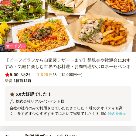
オードブル
【ビーフピラフから自家製デザートまで】懇親会や歓迎会におす
すめ・気軽に楽しむ世界のお料理・お肉料理やボロネーゼペンネ
5.00
2
1,620
件
円
/人（15,000円〜）
締切
1日前12時
大好評でした！
5.0
株式会社リアルインベント
様
会社の社内のみで利用させていただきました！ 味のクオリティも高
続きを表示
く、多すぎず少なすぎず全てにおいて完璧でした！ 社員の皆さんも
美味しい！と満足そうで、また利用させていただきたいと思いまし
た。