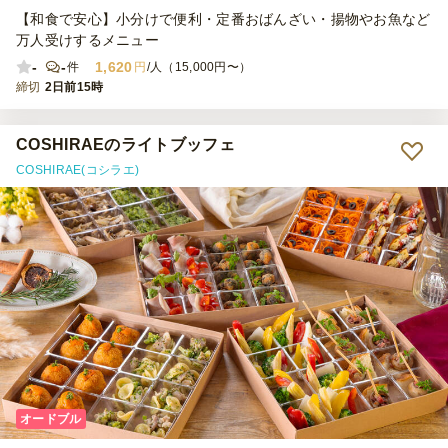
【和食で安心】小分けで便利・定番おばんざい・揚物やお魚など
万人受けするメニュー
-
-
1,620
件
円
/人（15,000円〜）
締切
2日前15時
COSHIRAEのライトブッフェ
COSHIRAE(コシラエ)
オードブル