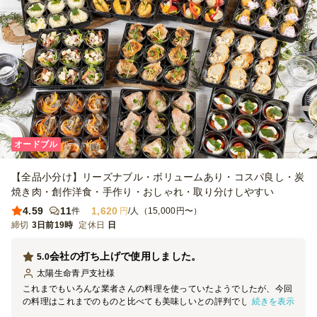
オードブル
【全品小分け】リーズナブル・ボリュームあり・コスパ良し・炭
焼き肉・創作洋食・手作り・おしゃれ・取り分けしやすい
4.59
11
1,620
件
円
/人（15,000円〜）
締切
3日前19時
定休日
日
会社の打ち上げで使用しました。
5.0
太陽生命青戸支社
様
これまでもいろんな業者さんの料理を使っていたようでしたが、今回
続きを表示
の料理はこれまでのものと比べても美味しいとの評判でした。見た目
もよく、量も十分あってお腹いっぱいになりました。