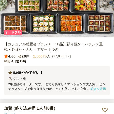
オードブル
【カジュアル懇親会プランＡ・10品】彩り豊か・バランス重
視・野菜たっぷり・デザートつき
4.60
20
1,500
件
円
/人（27,000円〜）
締切
4日前15時
華やかで旨い！
5.0
ゲスト
様
2年連続のオーダーです。 とても美味しくマンションで大人気。 ピン
続きを表示
チョスタイプで食べきりなのが、とても良いです。立食にはもってこ
い。 お開きの際は、主婦の皆さんが思い思いの品を詰め合わせて持
ち帰ってました。 ｢今夜の我が家の食事よw｣ また、利用したいです
（笑）
加賀 (盛り込み桶 1人前8貫)