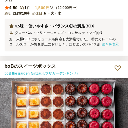
スロー
4.50
1
1,500
件
円
/人（12,000円〜）
締切
2日前19時
定休日
月・火・水
味・使いやすさ・バランス◎の満足BOX
4.5
グローバル・ソリューションズ・コンサルティング㈱
様
お一人様BOXはボリュームも内容も大満足でした。 特にカレー味の
続きを表示
コールスローが想像以上においしく、ほどよいスパイス感で全体をま
とめてくれていました? チョコチュロスも外はカリカリ、中はしっと
りでデザートまでしっかり楽しめました。 バスケット型の容器が持
ちやすく安定感があったのも、立食気味の慰労会ではありがたかった
です。 男性にも女性にも好評なBOXだと思います。
boBのスイーツボックス
boB the garden Ginza(ボブザガーデンギンザ)