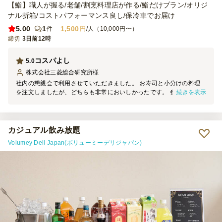
【鮨】職人が握る/老舗/割烹料理店が作る/鮨だけプラン/オリジ
ナル折箱/コストパフォーマンス良し/保冷車でお届け
5.00
1
1,500
件
円
/人（10,000円〜）
締切
3日前12時
コスパよし
5.0
株式会社三菱総合研究所
様
社内の懇親会で利用させていただきました。 お寿司と小分けの料理
続きを表示
を注文しましたが、どちらも非常においしかったです。 参加者から
の評判も良かったため、また利用させていただければと思います。
カジュアル飲み放題
Volumey Deli Japan(ボリューミーデリジャパン)