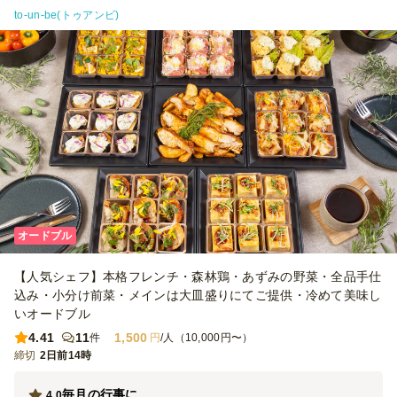
to-un-be(トゥアンビ)
オードブル
【人気シェフ】本格フレンチ・森林鶏・あずみの野菜・全品手仕
込み・小分け前菜・メインは大皿盛りにてご提供・冷めて美味し
いオードブル
4.41
11
1,500
件
円
/人（10,000円〜）
締切
2日前14時
毎月の行事に
4.0