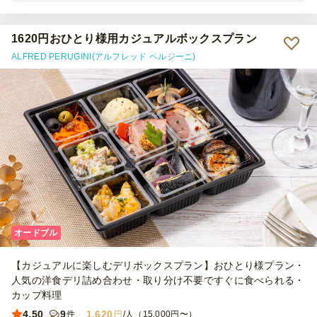
1620円おひとり様用カジュアルボックスプラン
ALFRED PERUGINI(アルフレッド ペルジーニ)
オードブル
【カジュアルに楽しむデリボックスプラン】おひとり様プラン・
人気の洋食デリ詰め合わせ・取り分け不要ですぐに食べられる・
カップ料理
4.50
9
1,620
件
円
/人（15,000円〜）