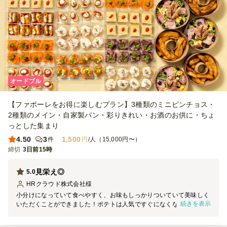
オードブル
【ファボーレをお得に楽しむプラン】3種類のミニピンチョス・
2種類のメイン・自家製パン・彩りきれい・お酒のお供に・ちょ
っとした集まり
4.50
3
1,500
件
円
/人（15,000円〜）
締切
3日前15時
見栄え◎
5.0
HRクラウド株式会社
様
小分けになっていて食べやすく、お味もしっかりついていて美味しく
続きを表示
いただくことができました！ポテトは人気ですぐになくなりました。
また次回のイベントでもお願いしたいと思います。