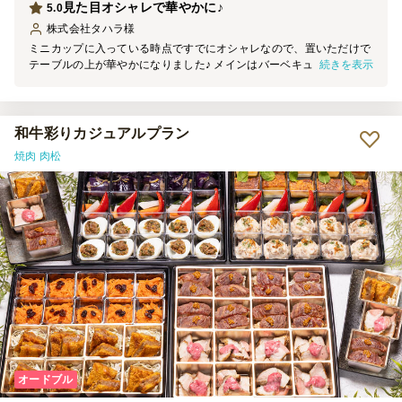
見た目オシャレで華やかに♪
5.0
株式会社タハラ
様
ミニカップに入っている時点ですでにオシャレなので、置いただけで
続きを表示
テーブルの上が華やかになりました♪ メインはバーベキューだったの
で、少しつまめる物があればいいな～と思い注文しましたが、ちょう
どよかったです。 バケットは時間が経つと硬くなったり湿気ったり
してしまいますが、それは仕方ないですね。どれも美味しかったで
す。
和牛彩りカジュアルプラン
焼肉 肉松
オードブル