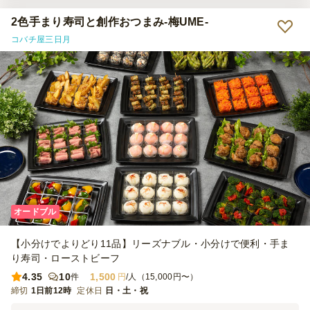
2色手まり寿司と創作おつまみ‐梅UME‐
コバチ屋三日月
オードブル
【小分けでよりどり11品】リーズナブル・小分けで便利・手ま
り寿司・ローストビーフ
4.35
10
1,500
件
円
/人（15,000円〜）
締切
1日前12時
定休日
日・土・祝