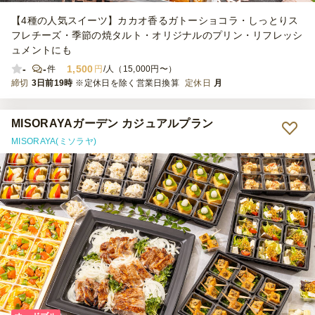
【4種の人気スイーツ】カカオ香るガトーショコラ・しっとりス
フレチーズ・季節の焼タルト・オリジナルのプリン・リフレッシ
ュメントにも
-
-
1,500
件
円
/人（15,000円〜）
締切
3日前19時
※定休日を除く営業日換算
定休日
月
MISORAYAガーデン カジュアルプラン
MISORAYA(ミソラヤ)