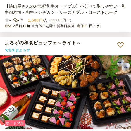
【焼肉屋さんのお気軽和牛オードブル】小分けで取りやすい・和
牛肉寿司・和牛メンチカツ・リーズナブル・ローストポーク
-
-
1,500
件
円
/人（15,000円〜）
締切
2日前12時
※定休日を除く営業日換算
定休日
日・水
よろずの和食ビュッフェ～ライト～
旬彩和食よろず
オードブル