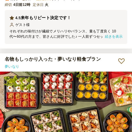
締切
4日前12時
定休日
火
来年もリピート決定です！
4.5
ゲスト
様
それぞれの味付けが繊細でメリハリやバランス、量も丁度良く 10
続きを表示
代〜60代の方まで、皆さんに好評でした♪ 一人前ずつセットされてい
たのでお渡しするだけだったので大変便利で助かりました。 追加メ
ニューでご飯系のメニューがあれば良いと思いました。 暑い中、時
間通りにお届けいただきありがとうございました！
名物もしっかり入った・夢いなり軽食プラン
夢いなり