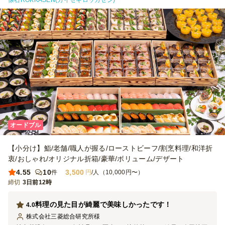
懐石ROKKASEN(カイセキロッカセン)
オードブル
【小分け】鮨/老舗/職人が握る/ローストビーフ/割烹料理/和洋折
衷/おしゃれ/オリジナル折箱/豪華/ボリューム/デザート
4.55
10
3,500
件
円
/人（10,000円〜）
締切
3日前12時
料理の見た目が綺麗で美味しかったです！
4.0
株式会社三菱総合研究所
様