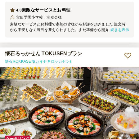
素敵なサービスとお料理
4.0
宝仙学園小学校 宝友会
様
素敵なサービスとお料理で参加の皆様から好評を頂きました 注文時
続きを表示
から不安もなく当日を迎えられました。また準備から開始までスムー
ズに進み、終了後も迅速な片付けで終始不安がありませんでした。
懐石ろっかせん TOKUSENプラン
懐石ROKKASEN(カイセキロッカセン)
ケータリング