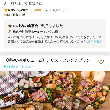
き・打ち上げや懇親会に
4.35
26
1,000
件
円
/人（26,000円〜）
締切
1日前18時
社内の食事会で利用しました
4.5
株式会社働楽ホールディングス
様
若い方を中心にちょっとした集まりで利用させていただきました。運
続きを表示
営側として注文から配達までスムースで利用しやすかったです。ま
た、味も量も十分にありましたので若い方でも満足いくものだったよ
うです。また利用します。
《華やか×ボリューム》デリス・フレンチプラン
BistroU(ビストロユウ)