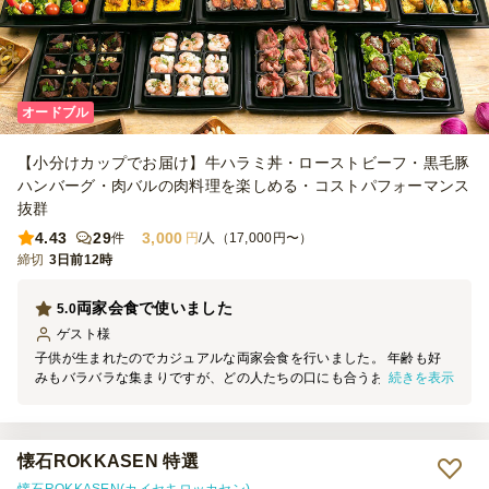
オードブル
【小分けカップでお届け】牛ハラミ丼・ローストビーフ・黒毛豚
ハンバーグ・肉バルの肉料理を楽しめる・コストパフォーマンス
抜群
4.43
29
3,000
件
円
/人（17,000円〜）
締切
3日前12時
両家会食で使いました
5.0
ゲスト
様
子供が生まれたのでカジュアルな両家会食を行いました。 年齢も好
続きを表示
みもバラバラな集まりですが、どの人たちの口にも合うお料理がたく
さんで、満足でした。 創作料理が豊富で、普段家では食べられない
ものが多く、女性陣から特に好評でした。 盛り付けも可愛らしく、
非常に満足でした。 リピしたいと思えるお店です！
懐石ROKKASEN 特選