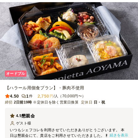
オードブル
【ハラール用個食プラン】・豚肉不使用
4.50
1
2,750
件
円
/人（70,000円〜）
締切
2日前19時
※定休日を除く営業日換算
定休日
日・祝
懇親会
4.5
ゲスト
様
いつもシェフコレを利用させていただきありがとうございます。 本
続きを表示
日は懇親会にて、貴店をご利用させていただきました。 料理の見た