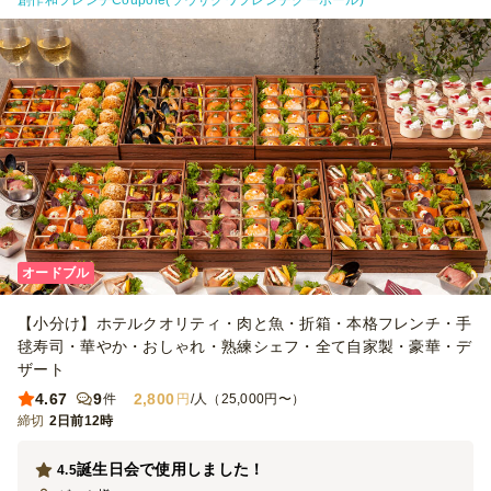
創作和フレンチCoupole(ソウサクワフレンチクーポール)
オードブル
【小分け】ホテルクオリティ・肉と魚・折箱・本格フレンチ・手
毬寿司・華やか・おしゃれ・熟練シェフ・全て自家製・豪華・デ
ザート
4.67
9
2,800
件
円
/人（25,000円〜）
締切
2日前12時
誕生日会で使用しました！
4.5