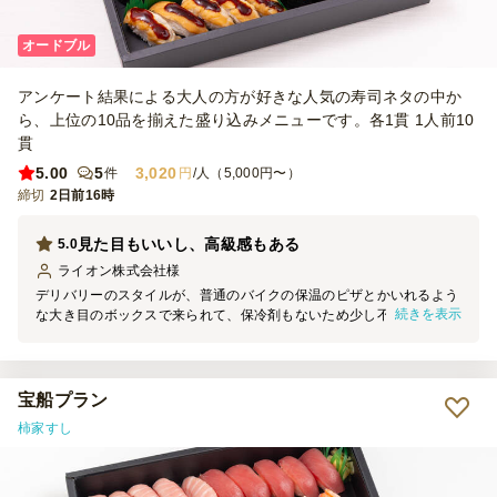
オードブル
アンケート結果による大人の方が好きな人気の寿司ネタの中か
ら、上位の10品を揃えた盛り込みメニューです。各1貫 1人前10
貫
5.00
5
3,020
件
円
/人（5,000円〜）
締切
2日前16時
見た目もいいし、高級感もある
5.0
ライオン株式会社
様
デリバリーのスタイルが、普通のバイクの保温のピザとかいれるよう
続きを表示
な大き目のボックスで来られて、保冷剤もないため少し不安だった。
箱は高級感のある黒地でいいが、ふたは薄いラップ上で、そこも不
安。 他のオードブルの寿司だと、もう少し丁寧な包装や保冷剤がつ
く。 袋にも入れられず、箱のままの受け渡しだったので、そこも気
になった。 味はよかった。
宝船プラン
柿家すし