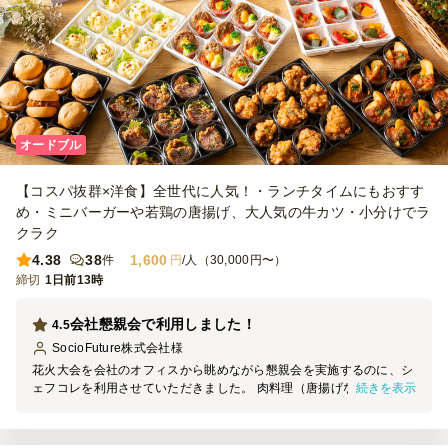
オードブル
【コスパ抜群×洋食】全世代に人気！・ランチタイムにもおすす
め・ミニバーガーや若鶏の唐揚げ、大人気の牛カツ・小分けでラ
クラク
4.38
38
1,600
件
円
/人（30,000円〜）
締切
1日前13時
会社懇親会で利用しました！
4.5
SocioFuture株式会社
様
花火大会を会社のオフィスから眺めながら懇親会を実施するのに、シ
続きを表示
ェフコレを利用させていただきました。 肉料理（唐揚げなど）が中
心のメニューを選んだつもりでしたが、ポテサラやショートパスタ、
ブロッコリーなど野菜類も入っており、 バランスよく計9種類のメニ
ューが入ってました。（A&Gの洋食小分けスタンダードプラン、