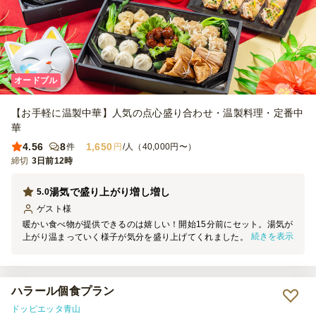
オードブル
【お手軽に温製中華】人気の点心盛り合わせ・温製料理・定番中
華
4.56
8
1,650
件
円
/人（40,000円〜）
締切
3日前12時
湯気で盛り上がり増し増し
5.0
ゲスト
様
暖かい食べ物が提供できるのは嬉しい！開始15分前にセット。湯気が
続きを表示
上がり温まっていく様子が気分を盛り上げてくれました。シュウマイ
は大きく食べ応えがありました。春巻きが一口サイズにカットされて
いたので食べやすかったです。ほどよくお腹にたまるので、夕方のパ
ーティーにピッタリでした。
ハラール個食プラン
ドッピエッタ青山