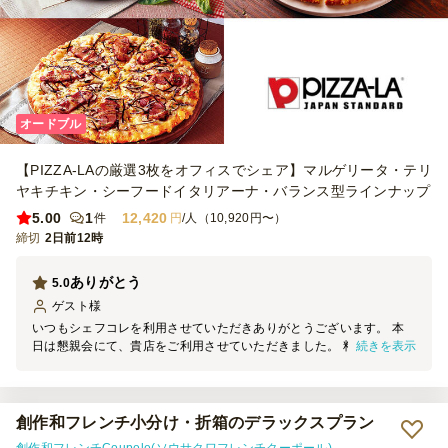
オードブル
【PIZZA-LAの厳選3枚をオフィスでシェア】マルゲリータ・テリ
ヤキチキン・シーフードイタリアーナ・バランス型ラインナップ
5.00
1
12,420
件
円
/人（10,920円〜）
締切
2日前12時
ありがとう
5.0
ゲスト
様
いつもシェフコレを利用させていただきありがとうございます。 本
続きを表示
日は懇親会にて、貴店をご利用させていただきました。 料理の見た
目は素晴らしく、大変満足しております。 機会がございましたら、
ぜひご利用させていただきます。
創作和フレンチ小分け・折箱のデラックスプラン