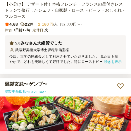
【小分け】 デザート付！本格フレンチ・フランスの星付きレス
トランで修行したシェフ・自家製・ローストビーフ・おしゃれ・
フルコース
4.68
22
2,160
件
円
/人（32,000円〜）
締切
3日前12時
定休日
火
みなさん大絶賛でした
5.0
武蔵野美術大学博士課程準備室
様
今回、大学の懇親会として利用させていただきました。 見た目も華
続きを表示
やかで、どれも美味しくて好評でした。特にローストビーフが柔らか
くて美味でした。 小分けになっているので取りやすく、食べやすか
ったです。 次の機会にもぜひ利用したく思っております。
温製玄武〜ゲンブ〜
温製中華飯店~mao mao~