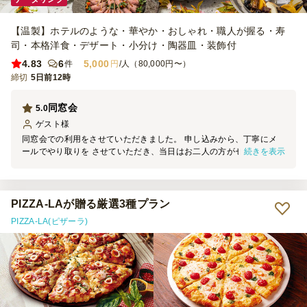
【温製】ホテルのような・華やか・おしゃれ・職人が握る・寿
司・本格洋食・デザート・小分け・陶器皿・装飾付
4.83
6
5,000
件
円
/人（80,000円〜）
締切
5日前12時
同窓会
5.0
ゲスト
様
同窓会での利用をさせていただきました。 申し込みから、丁寧にメ
続きを表示
ールでやり取りを させていただき、当日はお二人の方がセッティン
グから片付けまでスムーズに行っていただきました。ドリンクやお食
事のサーブも丁寧にきめ細やかに行っていただきました。 お食事は
どれも美味しく、温かいものは温かく提供していただき、出席者も満
足していた様子でした。また、機会がありましたら、是非、利用させ
PIZZA-LAが贈る厳選3種プラン
ていただきたいと思います。
PIZZA-LA(ピザーラ)