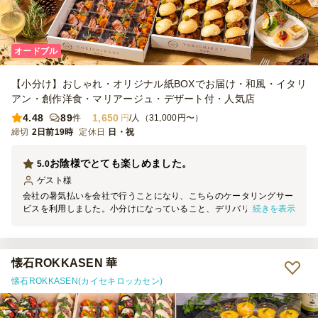
オードブル
【小分け】おしゃれ・オリジナル紙BOXでお届け・和風・イタリ
アン・創作洋食・マリアージュ・デザート付・人気店
4.48
89
1,650
件
円
/人（31,000円〜）
締切
2日前19時
定休日
日・祝
お陰様でとても楽しめました。
5.0
ゲスト
様
会社の暑気払いを会社で行うことになり、こちらのケータリングサー
続きを表示
ビスを利用しました。小分けになっていること、デリバリーサービス
があることが魅力で、品数も豊富であったため注文しました。どれも
おいしく、特にローストビーフは人気でした。時間通りに届けていた
だけたのも助かりました。また機会があればぜひ利用したいです。
懐石ROKKASEN 華
懐石ROKKASEN(カイセキロッカセン)