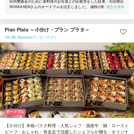
社内懇親会のために各料理のお写真との比較等をした結果、今回懐石
続きを表示
ROKKASENさんのオードブルを注文しました。 値段の割には料理の
量と質ともによくて参加者からも大変好評でした。またお願いしたい
と思います！
Plan Plata ～小分け・プラン プラタ～
UN-BE Basque(アンビバスク)
オードブル
【小分け】本格バスク料理・人気シェフ・国産牛・鰻・ロースト
ビーフ・おしゃれ・有名店で活躍したシェフらが贈る・オリジナ