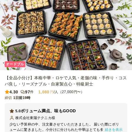
オードブル
【全品小分け】本格中華・ロケで人気・老舗の味・手作り・コス
パ良し・リーズナブル・自家製点心・特級厨士
4.30
97
1,080
件
円
/人（27,000円〜）
締切
1日前19時
ボリューム満点、味もGOOD
5.0
株式会社東陽テクニカ
様
少ない予算枠の中、注文書させていただきました。 届いた際にボリ
続きを表示
ュームに驚きました。小分けに分けられた中華はとても食べやすく立