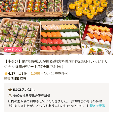
オードブル
【小分け】鮨/老舗/職人が握る/割烹料理/和洋折衷/おしゃれ/オリ
ジナル折箱/デザート/保冷車でお届け
4.17
3
1,500
件
円
/人（10,000円〜）
締切
3日前12時
コスパよし
5.0
株式会社三菱総合研究所
様
社内の懇親会で利用させていただきました。 お寿司と小分けの料理
続きを表示
を注文しましたが、どちらも非常においしかったです。 参加者から
の評判も良かったため、また利用させていただければと思います。