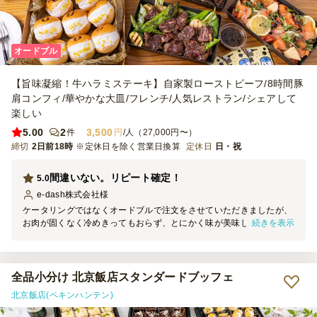
オードブル
【旨味凝縮！牛ハラミステーキ】自家製ローストビーフ/8時間豚
肩コンフィ/華やかな大皿/フレンチ/人気レストラン/シェアして
楽しい
5.00
2
3,500
件
円
/人（27,000円〜）
締切
2日前18時
※定休日を除く営業日換算
定休日
日・祝
間違いない。リピート確定！
5.0
e-dash株式会社
様
ケータリングではなくオードブルで注文をさせていただきましたが、
続きを表示
お肉が固くなく冷めきってもおらず、とにかく味が美味しい！盛り付
け方も見栄えがよく、社員からは「もうずっとこれで良いので
は？！」と言われるくらい高評価をもらえました！ここに頼めば間違
いないと思います。また必ずリピートさせていただきます！
全品小分け 北京飯店スタンダードブッフェ
北京飯店(ペキンハンテン)