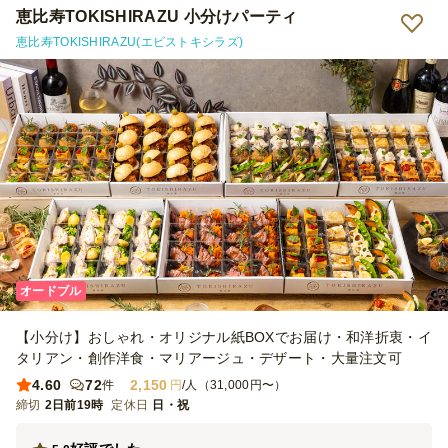
@1,600円のメニュー） 50名近い懇親会で、他にもお寿司屋ピザも頼
恵比寿TOKISHIRAZU 小分けパーティ
んだので、今回シェフコレとしては30名のオーダーだったのですが、
恵比寿TOKISHIRAZU(エビストキシラズ)
ボリュームが多く、少し余ってしまいました。他のメニューの量とも
調整が必要ですが、もう少し少なめでも良かったと思うくらいでし
た。 （参加者に小学生以下のお子さんがいたことも影響したかもし
れません） 見た目が華やかで、参加者の皆さんにも喜んでいただけ
たので良かったです。 また是非利用させていただきたいと思いま
す。
オードブル
【小分け】おしゃれ・オリジナル紙BOXでお届け・和洋折衷・イ
タリアン・創作洋食・マリアージュ・デザート・大量注文可
4.60
72
2,150
件
円
/人（31,000円〜）
締切
2日前19時
定休日
日・祝