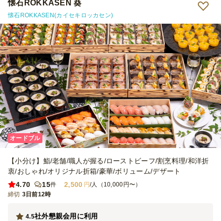
懐石ROKKASEN 葵
懐石ROKKASEN(カイセキロッカセン)
オードブル
【小分け】鮨/老舗/職人が握る/ローストビーフ/割烹料理/和洋折
衷/おしゃれ/オリジナル折箱/豪華/ボリューム/デザート
4.70
15
2,500
件
円
/人（10,000円〜）
締切
3日前12時
社外懇親会用に利用
4.5