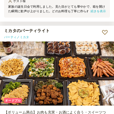
ゲスト
様
家族の誕生日会で利用しました。見た目がとても華やかで、箱を開け
続きを表示
た瞬間に歓声が上がりました。どのお料理も丁寧に作られていて味も
美味しく、特にローストビーフと手毬寿司が好評でした。小分けにな
っているので取り分けの手間がなく、準備や片付けも楽でした。特別
な日のお祝いにぴったりで、また利用したいと思います。 ※ 夏の暑
い日にも保冷剤たっぷりで配送されて安心でした。(写真)
ミカタのパーティライト
パーティノミカタ
オードブル
【ボリューム満点】お肉も充実・お酒によく合う・スイーツつ