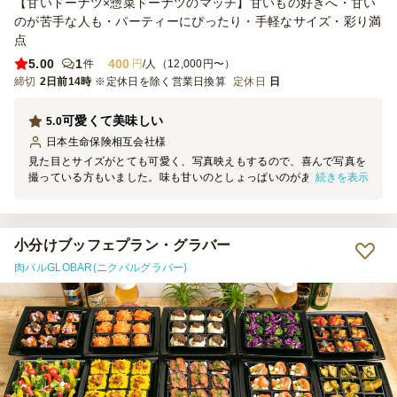
【甘いドーナツ×惣菜ドーナツのマッチ】甘いもの好きへ・甘い
のが苦手な人も・パーティーにぴったり・手軽なサイズ・彩り満
点
5.00
1
400
件
円
/人（12,000円〜）
締切
2日前14時
※定休日を除く営業日換算
定休日
日
可愛くて美味しい
5.0
日本生命保険相互会社
様
見た目とサイズがとても可愛く、写真映えもするので、喜んで写真を
続きを表示
撮っている方もいました。味も甘いのとしょっぱいのがあり、どちら
も楽しめるのが良かったです。どの世代にも好かれる味付けで大満足
です。唐揚げとポテトも頼んだのですが、味もとても美味しかったで
す。小分けになっているので、片手で持って食べやすく、持ち帰る際
の衛生面でも安心でした。また利用したいと思います。
小分けブッフェプラン・グラバー
肉バルGLOBAR(ニクバルグラバー)