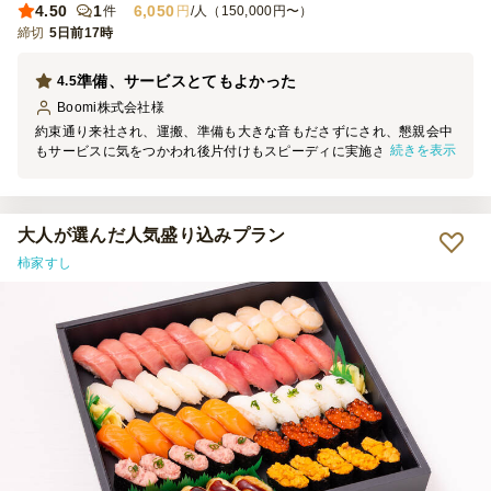
4.50
1
6,050
件
円
/人（150,000円〜）
締切
5日前17時
準備、サービスとてもよかった
4.5
Boomi株式会社
様
約束通り来社され、運搬、準備も大きな音もださずにされ、懇親会中
続きを表示
もサービスに気をつかわれ後片付けもスピーディに実施されていまし
た 料理の見た目はとてもよかったですが、クオリティ（味）はあま
り高くなかったです
大人が選んだ人気盛り込みプラン
柿家すし