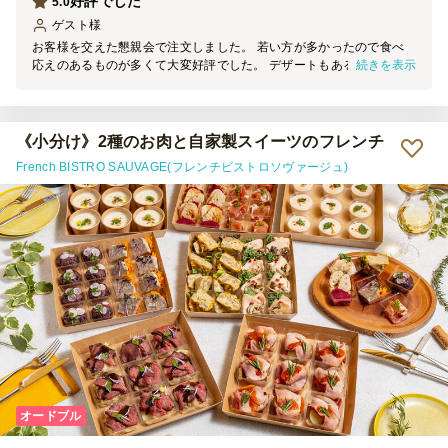
好評でした
5.0
ゲスト
様
お客様を交えた懇親会で注文しました。 若い方が多かったので食べ
続きを表示
応えのあるものが多くて大変好評でした。 デザートもあるので男女
問わず好きなラインナップだと思います。 配送も丁寧でした。
《小分け》2種のお肉と自家製スイーツのフレンチ
French BISTRO SAUVAGE(フレンチビストロソヴァージュ)
オードブル