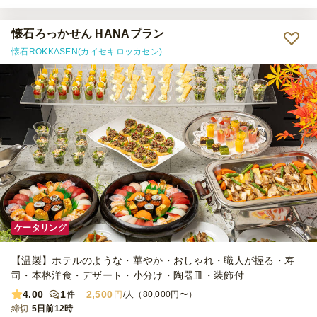
懐石ろっかせん HANAプラン
懐石ROKKASEN(カイセキロッカセン)
ケータリング
【温製】ホテルのような・華やか・おしゃれ・職人が握る・寿
司・本格洋食・デザート・小分け・陶器皿・装飾付
4.00
1
2,500
件
円
/人（80,000円〜）
締切
5日前12時