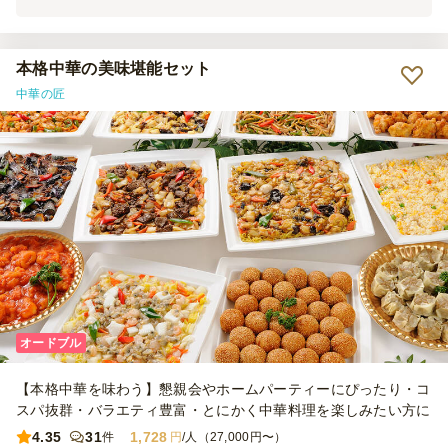
食も可能なので ちょっとした集会にはぴったりだなと思いました。
本格中華の美味堪能セット
中華の匠
オードブル
【本格中華を味わう】懇親会やホームパーティーにぴったり・コ
スパ抜群・バラエティ豊富・とにかく中華料理を楽しみたい方に
4.35
31
1,728
件
円
/人（27,000円〜）