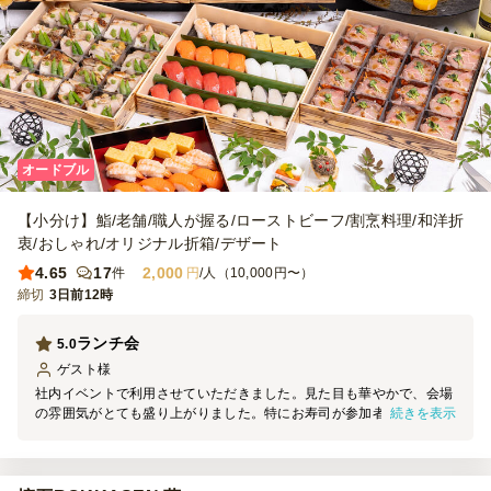
オードブル
【小分け】鮨/老舗/職人が握る/ローストビーフ/割烹料理/和洋折
衷/おしゃれ/オリジナル折箱/デザート
4.65
17
2,000
件
円
/人（10,000円〜）
締切
3日前12時
ランチ会
5.0
ゲスト
様
社内イベントで利用させていただきました。見た目も華やかで、会場
続きを表示
の雰囲気がとても盛り上がりました。特にお寿司が参加者の皆さまに
好評でした。今回はオードブルを利用しましたが、今後機会がありま
したら、ぜひケータリングも利用させていただきたいと思います。あ
りがとうございました。