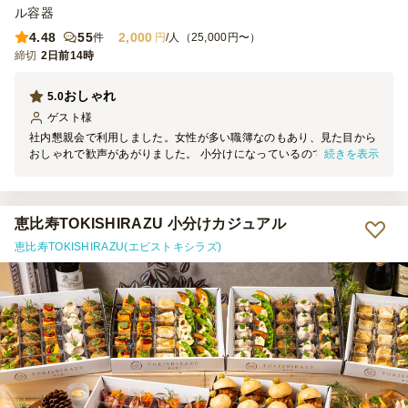
ル容器
4.48
55
2,000
件
円
/人（25,000円〜）
締切
2日前14時
おしゃれ
5.0
ゲスト
様
社内懇親会で利用しました。女性が多い職簿なのもあり、見た目から
続きを表示
おしゃれで歓声があがりました。 小分けになっているので、取りや
すく、食べやすく、量もちょうどよくて、片付けも楽でした。 また
頼みたいです。
恵比寿TOKISHIRAZU 小分けカジュアル
恵比寿TOKISHIRAZU(エビストキシラズ)