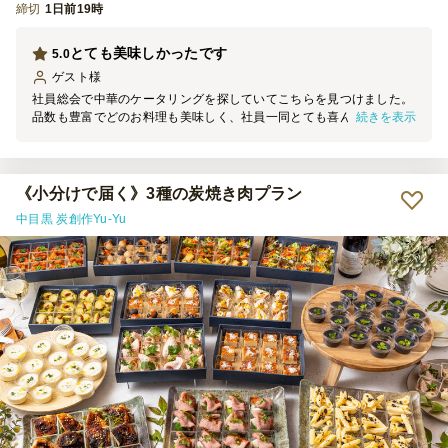
締切
1日前19時
とても美味しかったです
5.0
ゲスト
様
社員総会で中華のケータリングを探していてこちらを見つけました。
続きを表示
品数も豊富でどのお料理も美味しく、社員一同とても喜んでいまし
た。 特に海老チリと牛肉の炒め物が評判がよかったです。またよろ
しくお願いいたします。
《小分けで届く》3種の炭焼き肉プラン
中目黒 炭創作Yu-Yu