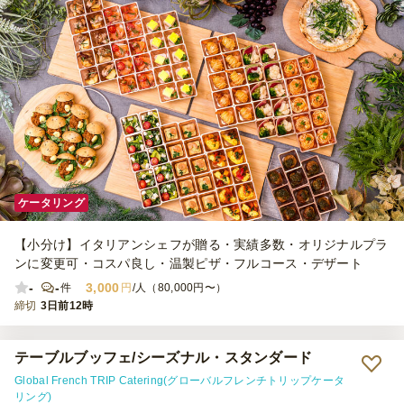
ケータリング
【小分け】イタリアンシェフが贈る・実績多数・オリジナルプラ
ンに変更可・コスパ良し・温製ピザ・フルコース・デザート
-
-
3,000
件
円
/人（80,000円〜）
締切
3日前12時
テーブルブッフェ/シーズナル・スタンダード
Global French TRIP Catering(グローバルフレンチトリップケータ
リング)