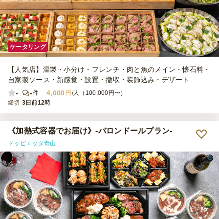
ケータリング
【人気店】温製・小分け・フレンチ・肉と魚のメイン・懐石料・
自家製ソース・新感覚・設置・撤収・装飾込み・デザート
-
-
4,000
件
円
/人（100,000円〜）
締切
3日前12時
《加熱式容器でお届け》-バロンドールプラン-
ドッピエッタ青山