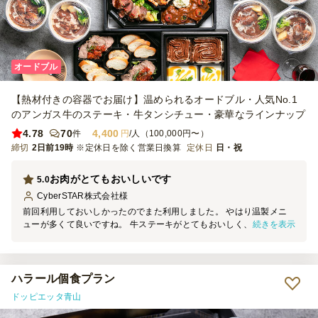
オードブル
【熱材付きの容器でお届け】温められるオードブル・人気No.1
のアンガス牛のステーキ・牛タンシチュー・豪華なラインナップ
4.78
70
4,400
件
円
/人（100,000円〜）
締切
2日前19時
※定休日を除く営業日換算
定休日
日・祝
お肉がとてもおいしいです
5.0
CyberSTAR株式会社
様
前回利用しておいしかったのでまた利用しました。 やはり温製メニ
続きを表示
ューが多くて良いですね。 牛ステーキがとてもおいしく、参加者に
も好評でした。 デリバリーとは思えないハイクオリティだと思いま
す。 また利用したいです。
ハラール個食プラン
ドッピエッタ青山