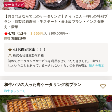
ケータリング
【肉専門店ならではのケータリング】きゅうこん一押しの特別プ
ラン・特製焼肉寿司・牛ステーキ・最上級プラン・インスタ映
え・豪華
4.75
2
3,500
件
円
/人（100,000円〜）
締切
3日前19時
お肉が沢山！！！
4.5
株式会社日立製作所
様
初めてケータリングサービスを利用させていただきました。 肉づく
続きを表示
しということもあって、食べきれないくらいのお肉が並びました。
特にローストビーフのお寿司がとってもおいしかったです。取付から
片付けのサービスまで周りに気を付けながら対応いただきました。
またぜひ利用したいと思います。ありがとうございました。
和牛ハツの入った肉ケータリング松プラン
和牛きゅうこん