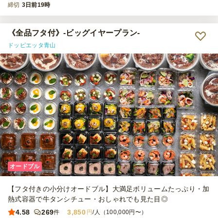
締切
3日前19時
《全品フタ付》-ビッグイヤープラン-
ドッピエッタ青山
オードブル
【フタ付きの小分けオードブル】大満足ボリュームたっぷり・加
熱式容器で牛タンシチュー・おしゃれでも見た目◎
4.58
269
3,850
件
円
/人（100,000円〜）