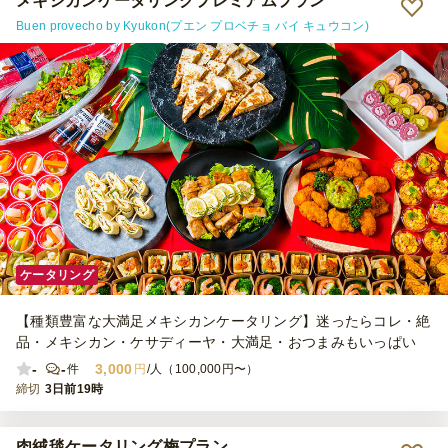
メキシカンケータリングプレミアムプラン
Buen provecho by Kyukon(プエン プロベチョ バイ キュウコン)
ケータリング
【種類豊富な大満足メキシカンケータリング】迷ったらコレ・絶
品・メキシカン・ケサディーヤ・大満足・おつまみもいっぱい
-
-
3,000
件
円
/人（100,000円〜）
締切
3日前19時
肉絨毯ケータリング梅プラン