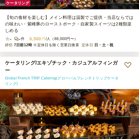
ケータリング
【旬の食材を楽しむ】メイン料理は温製でご提供・当店ならでは
の味わい・紫峰豚のローストポーク・自家製スイーツは2種類楽
しめる
-
-
6,500
件
円
/人（88,000円〜）
締切
7日前12時
※定休日を除く営業日換算
定休日
日・土・祝
ケータリング/エキゾチック・カジュアルフィンガ
ー
Global French TRIP Catering(グローバルフレンチトリップケータ
リング)