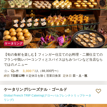
ケータリング
【旬の食材を楽しむ】フィンガー仕立てのお料理・二層仕立ての
フランや鶏レバーコンフィとスパイスはちみつパンなど当店なら
ではのメニュー
-
-
3,000
件
円
/人（88,000円〜）
締切
7日前12時
※定休日を除く営業日換算
定休日
日・土・祝
ケータリング/シーズナル・ゴールド
Global French TRIP Catering(グローバルフレンチトリップケータ
リング)