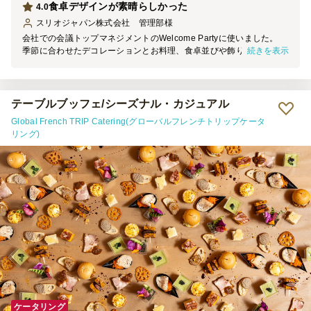
食卓デザインが素晴らしかった
4.0
スリオジャパン株式会社 管理部
様
会社での会議トップマネジメントのWelcome Partyに使いました。
続きを表示
季節に合わせたデコレーションとお料理、食卓並びや飾りも素敵でし
た。 日本人も、外国人も美味しくお召し上がりいただき、とても良
かったです。 今後とも使用するつもりで、 宜しくお願いいたします
テーブルブッフェ/シーズナル・カジュアル
Global French TRIP Catering(グローバルフレンチトリップケータ
リング)
ケータリング