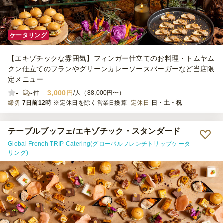
ケータリング
【エキゾチックな雰囲気】フィンガー仕立てのお料理・トムヤム
クン仕立てのフランやグリーンカレーソースバーガーなど当店限
定メニュー
-
-
3,000
件
円
/人（88,000円〜）
締切
7日前12時
※定休日を除く営業日換算
定休日
日・土・祝
テーブルブッフェ/エキゾチック・スタンダード
Global French TRIP Catering(グローバルフレンチトリップケータ
リング)