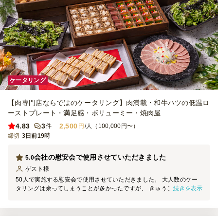
ケータリング
【肉専門店ならではのケータリング】肉満載・和牛ハツの低温ロ
ーストプレート・満足感・ボリューミー・焼肉屋
4.83
3
2,500
件
円
/人（100,000円〜）
締切
3日前19時
会社の慰安会で使用させていただきました
5.0
ゲスト
様
50人で実施する慰安会で使用させていただきました。 大人数のケー
続きを表示
タリングは余ってしまうことが多かったですが、 きゅうこんさんの
食事は大変おいしく従業員から好評でした。 写真は盛り付け後です
が、木箱と大皿で雰囲気も出していただきました。