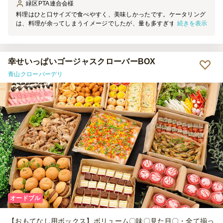
緑区PTA連合会
様
料理はひと口サイズで食べやすく、美味しかったです。ケータリング
続きを表示
は、料理が余ってしまうイメージでしたが、量も多すぎず少なすぎず
で、余らせることなくみんなで完食しました。
幸せいっぱいゴージャスクローバーBOX
青山クローバーデリ
オードブル
【おもてなし用ボックス】ボリューム〇味〇見た目〇・全て揃っ