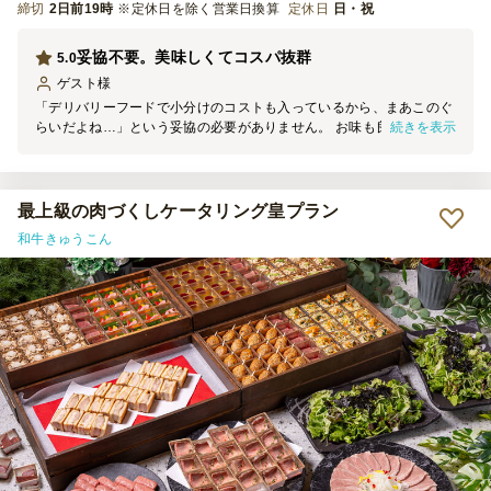
締切
2日前19時
※定休日を除く営業日換算
定休日
日・祝
妥協不要。美味しくてコスパ抜群
5.0
ゲスト
様
「デリバリーフードで小分けのコストも入っているから、まあこのぐ
続きを表示
らいだよね…」という妥協の必要がありません。 お味も良くボリュ
ームもあり普段から美味しいものを食べ慣れている女性陣から「美味
しかった！大満足」と褒められました。 有名レストランがデリバリ
ーメニューを始めたのかと勘違いされたかたもいらっしゃるぐらい。
またこのような機会に利用させていただきます。
最上級の肉づくしケータリング皇プラン
和牛きゅうこん