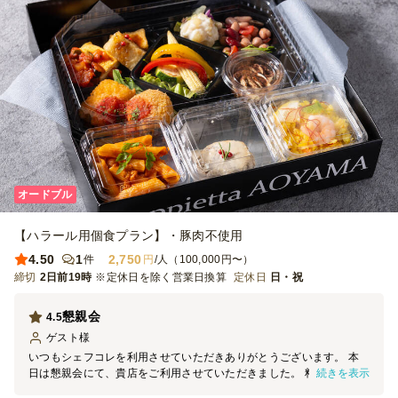
オードブル
【ハラール用個食プラン】・豚肉不使用
4.50
1
2,750
件
円
/人（100,000円〜）
締切
2日前19時
※定休日を除く営業日換算
定休日
日・祝
懇親会
4.5
ゲスト
様
いつもシェフコレを利用させていただきありがとうございます。 本
続きを表示
日は懇親会にて、貴店をご利用させていただきました。 料理の見た
目は素晴らしく、大変満足しております。 機会がございましたら、