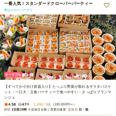
一番人気！スタンダードクローバーパーティー
青山クローバーデリ
オードブル
【すべてが小分け容器入り】たっぷり野菜が取れるサラダバスケ
ット・一口大・立食パーティーで食べやすい・さっぱりブランマ
ンジェ
4.58
47
1,650
件
円
/人（100,000円〜）
締切
2日前19時
※定休日を除く営業日換算
定休日
日・祝