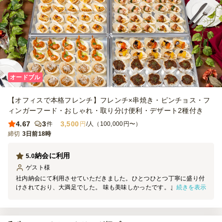
オードブル
【オフィスで本格フレンチ】フレンチ×串焼き・ピンチョス・フ
ィンガーフード・おしゃれ・取り分け便利・デザート2種付き
4.67
3
3,500
件
円
/人（100,000円〜）
締切
3日前18時
納会に利用
5.0
ゲスト
様
社内納会にて利用させていただきました。ひとつひとつ丁寧に盛り付
続きを表示
けされており、大満足でした。 味も美味しかったです。また次回も
利用したいと考えております。 時間通りの配達でした！ありがとう
ございます。