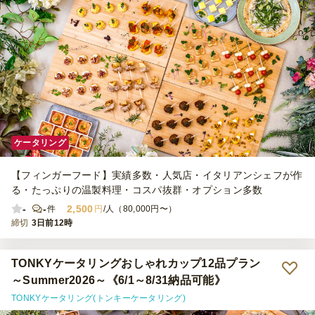
ケータリング
【フィンガーフード】実績多数・人気店・イタリアンシェフが作
る・たっぷりの温製料理・コスパ抜群・オプション多数
-
-
2,500
件
円
/人（80,000円〜）
締切
3日前12時
TONKYケータリングおしゃれカップ12品プラン
～Summer2026～《6/1～8/31納品可能》
TONKYケータリング(トンキーケータリング)