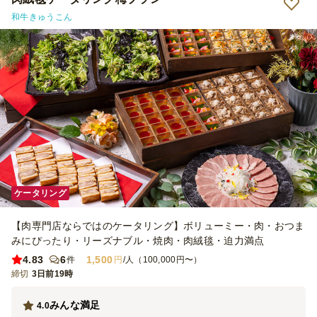
和牛きゅうこん
ケータリング
【肉専門店ならではのケータリング】ボリューミー・肉・おつま
みにぴったり・リーズナブル・焼肉・肉絨毯・迫力満点
4.83
6
1,500
件
円
/人（100,000円〜）
締切
3日前19時
みんな満足
4.0