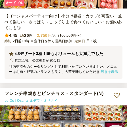
オードブル
【ゴージャスパーティー向け】小分け容器・カップが可愛い・並
べて楽しい・さっぱり～こってりまで食べておいしい・お酒のあ
てにも◎
4.45
20
2,750
件
円
/人（100,000円〜）
締切
2日前19時
※定休日を除く営業日換算
定休日
日・祝
デザート3種！味もボリュームも大満足でした
4.5
株式会社 公文教育研究会
様
社内交流会のケータリングとして利用させていただきました。メニュ
続きを表示
ーはお肉・野菜のバランスも良く、大変美味しくいただきました！
（お酒に合わせるイメージなのか味付けは少し濃い目に感じました）
プチデザートも3種類ついて、男性・女性問わず大満足のお料理でし
た。ありがとうございました。
フレンチ串焼きとピンチョス・スタンダード(N)
Le Defi Osanai ルデフィオサナイ