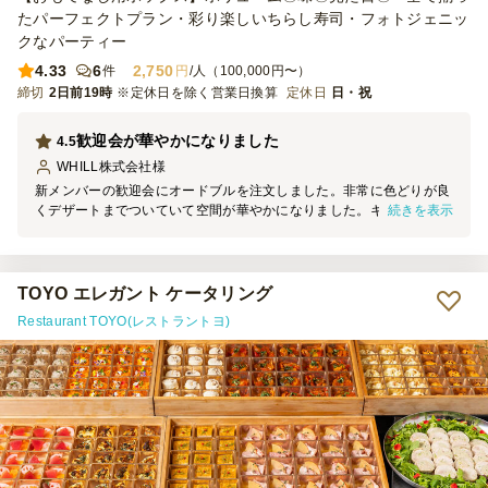
たパーフェクトプラン・彩り楽しいちらし寿司・フォトジェニッ
クなパーティー
4.33
6
2,750
件
円
/人（100,000円〜）
締切
2日前19時
※定休日を除く営業日換算
定休日
日・祝
歓迎会が華やかになりました
4.5
WHILL株式会社
様
新メンバーの歓迎会にオードブルを注文しました。非常に色どりが良
続きを表示
くデザートまでついていて空間が華やかになりました。キッシュとチ
キンソテーが人気ですぐなくなりました。常温でのお届けですが覚め
ていてもお肉も柔らかくとてもおいしかったです。紙皿やトングもつ
いていて用意が簡単でした。欲を言えばドレッシングがもう少し欲し
いかなと思いましたが、たくさんかける方がいたので足りなかったの
TOYO エレガント ケータリング
かもしれません（笑）また利用したいです。
Restaurant TOYO(レストラントヨ)