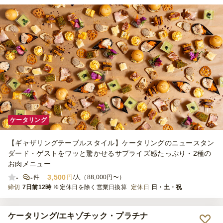
ケータリング
【ギャザリングテーブルスタイル】ケータリングのニュースタン
ダード・ゲストをワッと驚かせるサプライズ感たっぷり・2種の
お肉メニュー
-
-
3,500
件
円
/人（88,000円〜）
締切
7日前12時
※定休日を除く営業日換算
定休日
日・土・祝
ケータリング/エキゾチック・プラチナ