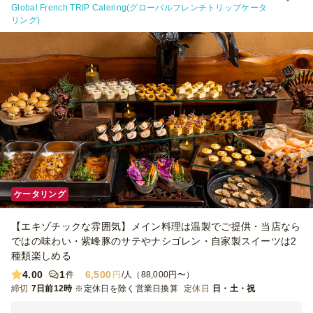
Global French TRIP Catering(グローバルフレンチトリップケータ
リング)
ケータリング
【エキゾチックな雰囲気】メイン料理は温製でご提供・当店なら
ではの味わい・紫峰豚のサテやナシゴレン・自家製スイーツは2
種類楽しめる
4.00
1
6,500
件
円
/人（88,000円〜）
締切
7日前12時
※定休日を除く営業日換算
定休日
日・土・祝