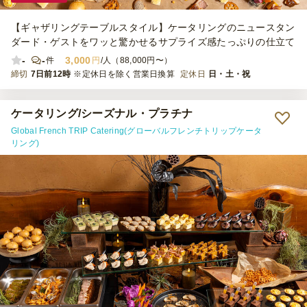
【ギャザリングテーブルスタイル】ケータリングのニュースタン
ダード・ゲストをワッと驚かせるサプライズ感たっぷりの仕立て
-
-
3,000
件
円
/人（88,000円〜）
締切
7日前12時
※定休日を除く営業日換算
定休日
日・土・祝
ケータリング/シーズナル・プラチナ
Global French TRIP Catering(グローバルフレンチトリップケータ
リング)