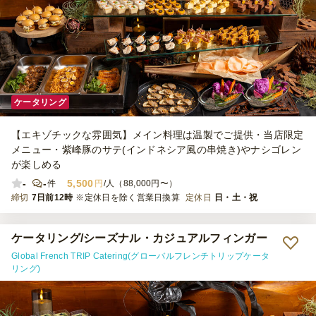
ケータリング
【エキゾチックな雰囲気】メイン料理は温製でご提供・当店限定
メニュー・紫峰豚のサテ(インドネシア風の串焼き)やナシゴレン
が楽しめる
-
-
5,500
件
円
/人（88,000円〜）
締切
7日前12時
※定休日を除く営業日換算
定休日
日・土・祝
ケータリング/シーズナル・カジュアルフィンガー
Global French TRIP Catering(グローバルフレンチトリップケータ
リング)