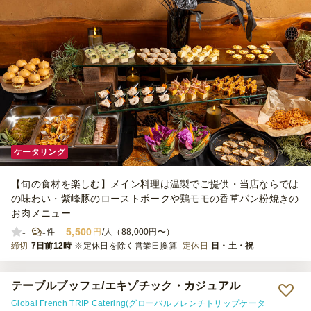
ケータリング
【旬の食材を楽しむ】メイン料理は温製でご提供・当店ならでは
の味わい・紫峰豚のローストポークや鶏モモの香草パン粉焼きの
お肉メニュー
-
-
5,500
件
円
/人（88,000円〜）
締切
7日前12時
※定休日を除く営業日換算
定休日
日・土・祝
テーブルブッフェ/エキゾチック・カジュアル
Global French TRIP Catering(グローバルフレンチトリップケータ