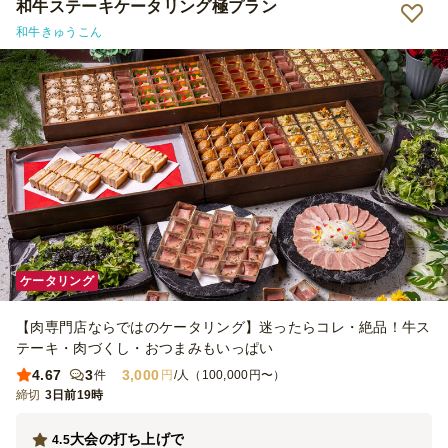
和牛ステーキケータリング極プラン
和牛きゅうこん
ケータリング
【肉専門店ならではのケータリング】迷ったらコレ・絶品！牛ス
テーキ・肉づくし・おつまみもいっぱい
4.67
3
3,000
件
円
/人（100,000円〜）
締切
3日前19時
大会の打ち上げで
4.5