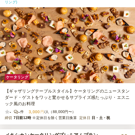
リング)
ケータリング
【ギャザリングテーブルスタイル】ケータリングのニュースタン
ダード・ゲストをワッと驚かせるサプライズ感たっぷり・エスニ
ック風のお料理
-
-
3,000
件
円
/人（88,000円〜）
締切
7日前12時
※定休日を除く営業日換算
定休日
日・土・祝