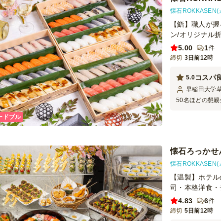
懐石ROKKASEN
【鮨】職人が握
ン/オリジナル
5.00
1
件
締切
3日前12時
コスパ
5.0
早稲田大学
50名ほどの懇
つどれもおいし
ードブル
通りに配送して
いうのが非常に
懐石ろっかせん
懐石ROKKASEN
【温製】ホテル
司・本格洋食・
4.83
6
件
締切
5日前12時