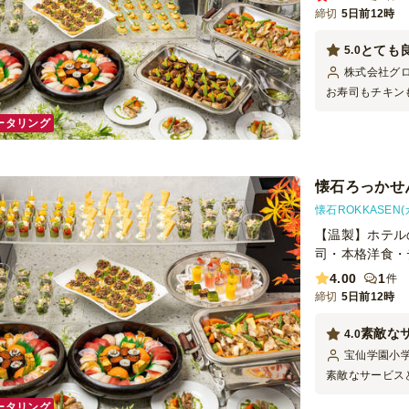
締切
5日前12時
とても
5.0
株式会社グ
お寿司もチキン
た。スタッフも
ータリング
です。 ケータ
大変でしたが、
また機会があれ
した。
懐石ろっかせん
懐石ROKKASEN
【温製】ホテル
司・本格洋食・
4.00
1
件
締切
5日前12時
素敵な
4.0
宝仙学園小
素敵なサービス
から不安もなく
ータリング
ーズに進み、終