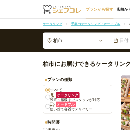
プランから探す
店舗か
ケータリング
千葉のケータリング・オードブル
柏市
日付
柏市にお届けできるケータリン
プランの種類
すべて
ケータリング
設置～撤収までスタッフが対応
オードブル
使い捨て容器でデリバリー
時間帯