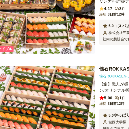
リジナル折箱/
4.17
3
件
締切
3日前12時
コスパ
5.0
株式会社三
社内の懇親会で
を注文しました
ードブル
の評判も良かっ
懐石ROKKAS
懐石ROKKASEN
【鮨】職人が握
ン/オリジナル
5.00
1
件
締切
3日前12時
やっぱ
5.0
城西大学
様
懇親会で注文し