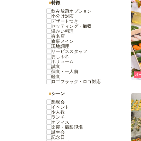
特徴
飲み放題オプション
小分け対応
デザートつき
セッティング・撤収
温かい料理
有名店
食事メイン
現地調理
サービススタッフ
おしゃれ
ボリューム
試食
個食・一人前
オ
軽食
ロゴフラッグ・ロゴ対応
シーン
懇親会
イベント
少人数
ランチ
オフィス
楽屋・撮影現場
誕生会
記念日