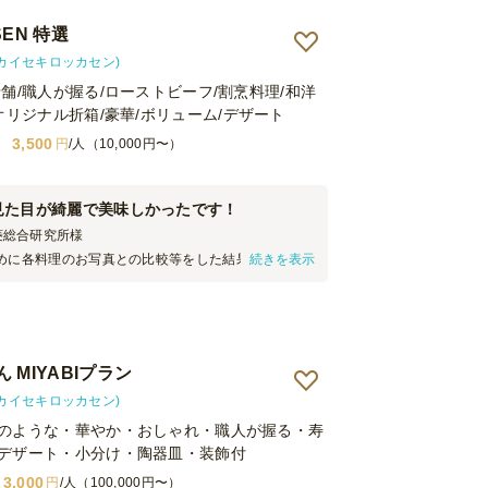
EN 特選
(カイセキロッカセン)
舗/職人が握る/ローストビーフ/割烹料理/和洋
オリジナル折箱/豪華/ボリューム/デザート
3,500
円
/人（10,000円〜）
見た目が綺麗で美味しかったです！
菱総合研究所
様
めに各料理のお写真との比較等をした結果、今回懐
続きを表示
Nさんのオードブルを注文しました。 値段の割には料
によくて参加者からも大変好評でした。またお願い
す！
 MIYABIプラン
(カイセキロッカセン)
のような・華やか・おしゃれ・職人が握る・寿
デザート・小分け・陶器皿・装飾付
3,000
円
/人（100,000円〜）