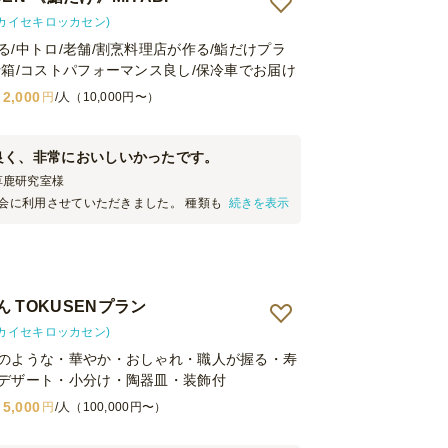
(カイセキロッカセン)
る/中トロ/老舗/割烹料理店が作る/鮨だけプラ
折箱/コストパフォーマンス良し/保冷車でお届け
2,000
円
/人（10,000円〜）
良く、非常においしいかったです。
草鹿研究室
様
親会に利用させていただきました。 種類も豊富で、か
続きを表示
く、おかげさまで盛り上がる会となりました。 時間
くださり、準備も非常に簡単でした。 寿司だけ！と
魅力的でした。また利用したいです。
 TOKUSENプラン
(カイセキロッカセン)
のような・華やか・おしゃれ・職人が握る・寿
デザート・小分け・陶器皿・装飾付
5,000
円
/人（100,000円〜）