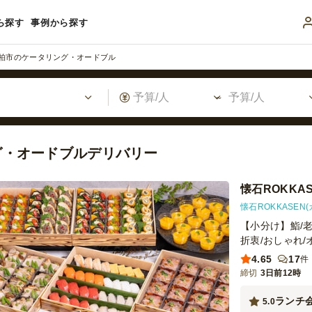
ら探す
事例から探す
柏市のケータリング・オードブル
グ・オードブルデリバリー
懐石ROKKAS
懐石ROKKASEN
【小分け】鮨/老
折衷/おしゃれ/
4.65
17
件
締切
3日前12時
ランチ
5.0