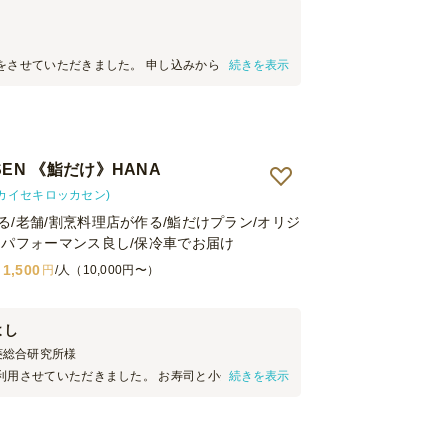
をさせていただきました。 申し込みから、丁寧にメ
続きを表示
を させていただき、当日はお二人の方がセッティン
でスムーズに行っていただきました。ドリンクやお
丁寧にきめ細やかに行っていただきました。 お食事
く、温かいものは温かく提供していただき、出席者
様子でした。また、機会がありましたら、是非、利
SEN 《鮨だけ》HANA
きたいと思います。
(カイセキロッカセン)
る/老舗/割烹料理店が作る/鮨だけプラン/オリジ
トパフォーマンス良し/保冷車でお届け
1,500
円
/人（10,000円〜）
よし
菱総合研究所
様
利用させていただきました。 お寿司と小分けの料理
続きを表示
が、どちらも非常においしかったです。 参加者から
たため、また利用させていただければと思います。