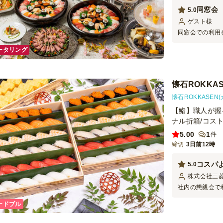
同窓会
5.0
ゲスト
様
同窓会での利用
ールでやり取り
ータリング
グから片付けま
食事のサーブも
はどれも美味し
も満足していた
懐石ROKKA
用させていただ
懐石ROKKASEN
【鮨】職人が握
ナル折箱/コス
5.00
1
件
締切
3日前12時
コスパ
5.0
株式会社三
社内の懇親会で
を注文しました
ードブル
の評判も良かっ