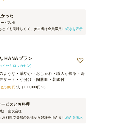
良かった
ロービス
様
もとても美味しくて、参加者は全員満足してまし
続きを表示
丁寧に対応してくれました。このコースはおすすめ
リング自体の予約は初めてでしたので、情報の収集は
結果的にケータリングにして良かったと思います。
ばリピートしたいと思います。 ありがとうございま
 HANAプラン
(カイセキロッカセン)
のような・華やか・おしゃれ・職人が握る・寿
デザート・小分け・陶器皿・装飾付
2,500
円
/人（100,000円〜）
サービスとお料理
学校 宝友会
様
とお料理で参加の皆様から好評を頂きました 注文時
続きを表示
当日を迎えられました。また準備から開始までスム
了後も迅速な片付けで終始不安がありませんでし