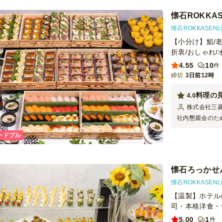
懐石ROKKAS
懐石ROKKASEN
【小分け】鮨/老
折衷/おしゃれ/
4.55
10
件
締切
3日前12時
料理の
4.0
株式会社三
社内懇親会のた
石ROKKASE
ードブル
理の量と質とも
したいと思いま
懐石ろっかせん
懐石ROKKASEN
【温製】ホテル
司・本格洋食・
5.00
1
件