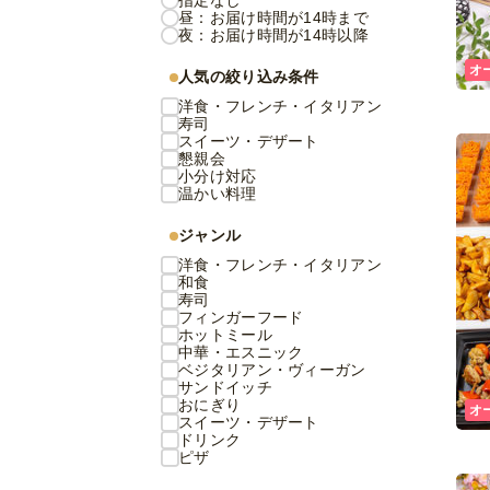
指定なし
昼：お届け時間が14時まで
夜：お届け時間が14時以降
オ
人気の絞り込み条件
洋食・フレンチ・イタリアン
寿司
スイーツ・デザート
懇親会
小分け対応
温かい料理
ジャンル
洋食・フレンチ・イタリアン
和食
寿司
フィンガーフード
ホットミール
中華・エスニック
ベジタリアン・ヴィーガン
サンドイッチ
おにぎり
オ
スイーツ・デザート
ドリンク
ピザ