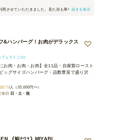
利用させていただきました。見た目も華やかで、会
続きを表示
ても盛り上がりました。特にお寿司が参加者の皆さ
。今回はオードブルを利用しましたが、今後機会が
ぜひケータリングも利用させていただきたいと思い
うございました。
フ&ハンバーグ！お肉がデラックス
O(カフェラトニロ)
にお肉・お肉・お肉】全11品・自家製ロースト
ビッグサイズハンバーグ・品数豊富で盛り沢
00
円
/人（35,000円〜）
定休日
日・土・祝
EN 《鮨だけ》MIYABI