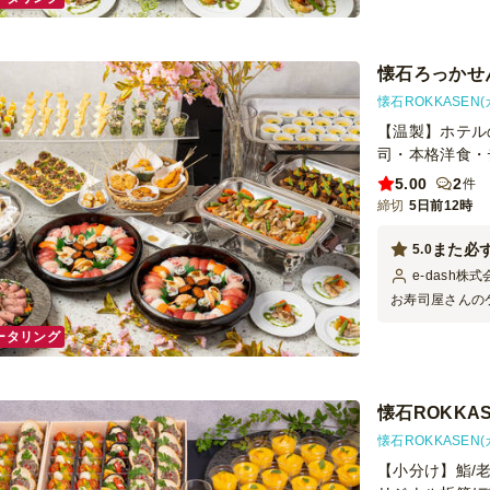
た。
懐石ろっかせん
懐石ROKKASEN
【温製】ホテル
司・本格洋食・
5.00
2
件
締切
5日前12時
また必
5.0
e-dash株
お寿司屋さんの
利用したどこよ
ータリング
くて、お皿も都
らしかったです
懐石ROKKAS
懐石ROKKASEN
【小分け】鮨/老