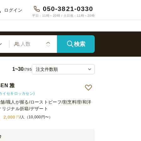
050-3821-0330
ログイン
平日：11時～20時 / 土日祝：11時～20時
検索
1~30
/795
EN 雅
(カイセキロッカセン)
舗/職人が握る/ローストビーフ/割烹料理/和洋
オリジナル折箱/デザート
2,000
円
/人（10,000円〜）
会