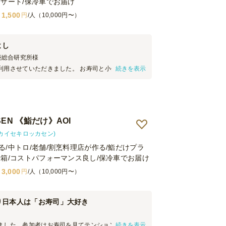
デザート/保冷車でお届け
1,500
円
/人（10,000円〜）
よし
菱総合研究所
様
利用させていただきました。 お寿司と小分けの料理
続きを表示
が、どちらも非常においしかったです。 参加者から
たため、また利用させていただければと思います。
EN 《鮨だけ》AOI
(カイセキロッカセン)
る/中トロ/老舗/割烹料理店が作る/鮨だけプラ
折箱/コストパフォーマンス良し/保冷車でお届け
3,000
円
/人（10,000円〜）
り日本人は「お寿司」大好き
ました。参加者はお寿司を見てテンション爆上がり
続きを表示