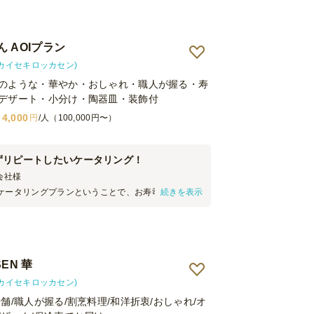
 AOIプラン
(カイセキロッカセン)
のような・華やか・おしゃれ・職人が握る・寿
デザート・小分け・陶器皿・装飾付
4,000
円
/人（100,000円〜）
ずリピートしたいケータリング！
式会社
様
ケータリングプランということで、お寿司が今まで
続きを表示
りも美味しかったです！品数も多く、どれも美味し
度スッタフの方が下げてくださったり気遣いが素晴
。またリピートさせていただきます。
EN 華
(カイセキロッカセン)
舗/職人が握る/割烹料理/和洋折衷/おしゃれ/オ