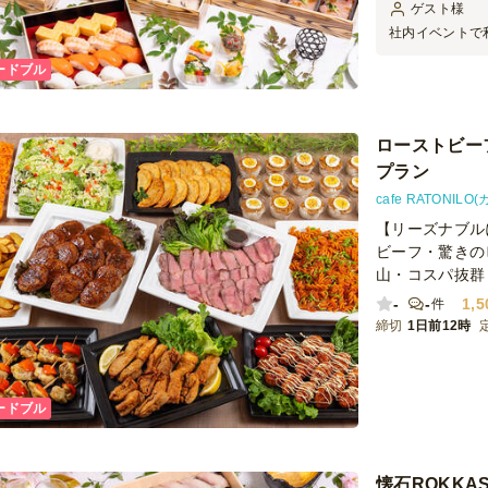
ゲスト
様
社内イベントで
場の雰囲気がと
ードブル
まに好評でした
ありましたら、
ます。ありがと
ローストビー
プラン
cafe RATONIL
【リーズナブル
ビーフ・驚きの
山・コスパ抜群
-
-
1,5
件
締切
1日前12時
ードブル
懐石ROKKAS