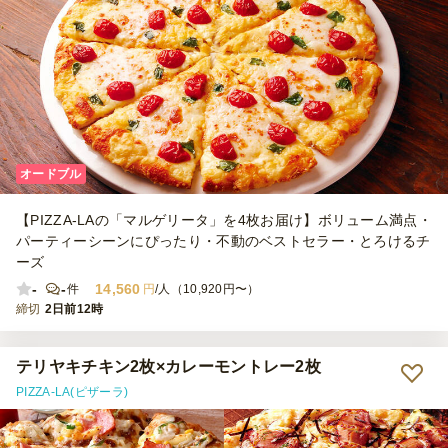
オードブル
【PIZZA-LAの「マルゲリータ」を4枚お届け】ボリューム満点・
パーティーシーンにぴったり・不動のベストセラー・とろけるチ
ーズ
-
-
14,560
件
円
/人（10,920円〜）
締切
2日前12時
テリヤキチキン2枚×カレーモントレー2枚
PIZZA-LA(ピザーラ)