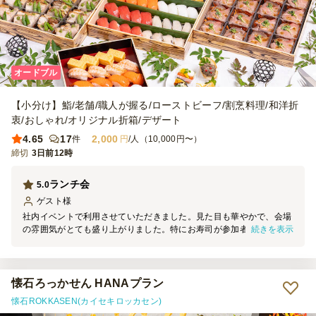
オードブル
【小分け】鮨/老舗/職人が握る/ローストビーフ/割烹料理/和洋折
衷/おしゃれ/オリジナル折箱/デザート
4.65
17
2,000
件
円
/人（10,000円〜）
締切
3日前12時
ランチ会
5.0
ゲスト
様
社内イベントで利用させていただきました。見た目も華やかで、会場
続きを表示
の雰囲気がとても盛り上がりました。特にお寿司が参加者の皆さまに
好評でした。今回はオードブルを利用しましたが、今後機会がありま
したら、ぜひケータリングも利用させていただきたいと思います。あ
りがとうございました。
懐石ろっかせん HANAプラン
懐石ROKKASEN(カイセキロッカセン)