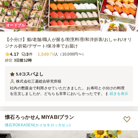
オードブル
【小分け】鮨/老舗/職人が握る/割烹料理/和洋折衷/おしゃれ/オリ
ジナル折箱/デザート/保冷車でお届け
4.17
3
1,500
件
円
/人（10,000円〜）
締切
3日前12時
コスパよし
5.0
株式会社三菱総合研究所
様
社内の懇親会で利用させていただきました。 お寿司と小分けの料理
続きを表示
を注文しましたが、どちらも非常においしかったです。 参加者から
の評判も良かったため、また利用させていただければと思います。
懐石ろっかせん MIYABIプラン
懐石ROKKASEN(カイセキロッカセン)