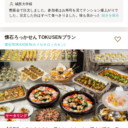
城西大学
様
懇親会で注文しました。参加者はお寿司を見てテンション爆上がりで
続きを表示
した。注文した分はすべて食べきりました。味も良かったですし、何
よりも豪華でした。お寿司は本当に外せないと思いました。地方から
の参加者からは「さすが東京だね」とおほめを言葉を頂きました。中
トロも美味しかったです。ただしお醤油がたりなかったので、その分
★を３にしました。お皿とお箸のサービスはありがたったです。で
懐石ろっかせん TOKUSENプラン
も、お醤油が足りないのには閉口しました。近くのコンビニで小ボト
懐石ROKKASEN(カイセキロッカセン)
ルを購入して乗り切りました。パック醤油より小ボトルが欲しかった
です。でも味・量ともに大満足です。また注文します。
ケータリング