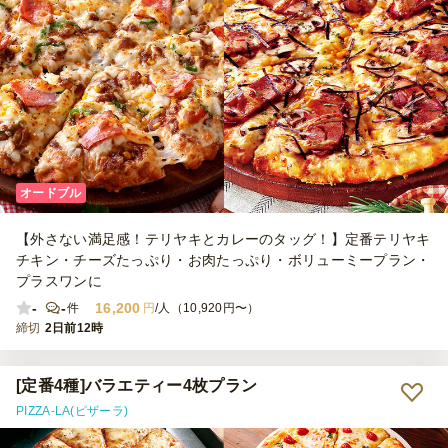
オードブル
【外さない満足感！テリヤキとカレーのタッグ！】定番テリヤキ
チキン・チーズたっぷり・お肉たっぷり・ボリューミープラン・
プラスワンに
-
-
16,200
件
円
/人（10,920円〜）
締切
2日前12時
[定番4種]バラエティー4枚プラン
PIZZA-LA(ピザーラ)