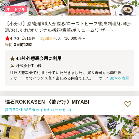
オードブル
【小分け】鮨/老舗/職人が握る/ローストビーフ/割烹料理/和洋折
衷/おしゃれ/オリジナル折箱/豪華/ボリューム/デザート
4.70
15
2,500
件
円
/人（10,000円〜）
締切
3日前12時
社外懇親会用に利用
4.5
株式会社Too
様
社外の懇親会で利用させていただきました。 握り寿司から肉料理、
続きを表示
デザートまでバランス良く楽しめる内容でした。 一つ一つ丁寧に小
分けされており、分けやすく見た目にも高級感がありました。
懐石ROKKASEN 《鮨だけ》MIYABI
懐石ROKKASEN(カイセキロッカセン)