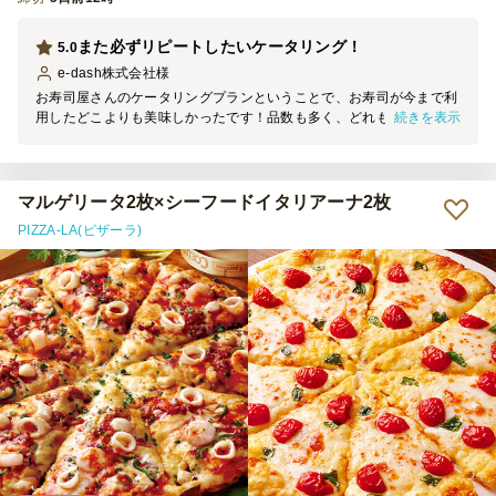
また必ずリピートしたいケータリング！
5.0
e-dash株式会社
様
お寿司屋さんのケータリングプランということで、お寿司が今まで利
続きを表示
用したどこよりも美味しかったです！品数も多く、どれも美味しく
て、お皿も都度スッタフの方が下げてくださったり気遣いが素晴らし
かったです。またリピートさせていただきます。
マルゲリータ2枚×シーフードイタリアーナ2枚
PIZZA-LA(ピザーラ)