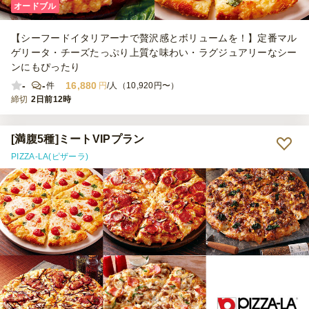
オードブル
【シーフードイタリアーナで贅沢感とボリュームを！】定番マル
ゲリータ・チーズたっぷり上質な味わい・ラグジュアリーなシー
ンにもぴったり
-
-
16,880
件
円
/人（10,920円〜）
締切
2日前12時
[満腹5種]ミートVIPプラン
PIZZA-LA(ピザーラ)