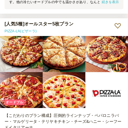
続きを表示
す。他の冷たいオードブルの中でも温かさがあり、なんと言ってもピ
ザの香りが会場に広まって、お腹を刺激します。お届け時間が早かっ
たので、始まるまでに冷めてしまいました。次回は開始直前に届くよ
うにしたいです。
[人気5種]オールスター5枚プラン
PIZZA-LA(ピザーラ)
オードブル
【こだわりのプラン構成】圧倒的ラインナップ・ペパロニラバ
ー・マルゲリータ・テリヤキチキン・チーズ&ハニー・シーフー
ドイタリアーナ