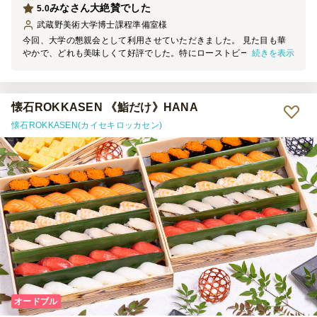
みなさん大絶賛でした
5.0
武蔵野美術大学博士課程準備室
様
今回、大学の懇親会として利用させていただきました。 見た目も華
続きを表示
やかで、どれも美味しくて好評でした。特にローストビーフが柔らか
くて美味でした。 小分けになっているので取りやすく、食べやすか
ったです。 次の機会にもぜひ利用したく思っております。
懐石ROKKASEN 《鮨だけ》HANA
懐石ROKKASEN(カイセキロッカセン)
オードブル