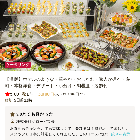
ケータリング
【温製】ホテルのような・華やか・おしゃれ・職人が握る・寿
司・本格洋食・デザート・小分け・陶器皿・装飾付
5.00
1
3,000
件
円
/人（80,000円〜）
締切
5日前12時
とても良かった
5.0
株式会社グロービス
様
お寿司もチキンもとても美味しくて、参加者は全員満足してました。
続きを表示
スタッフも丁寧に対応してくれました。このコースはおすすめです。
ケータリング自体の予約は初めてでしたので、情報の収集は大変でし