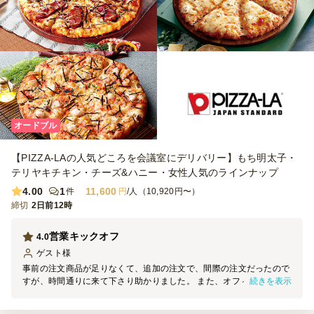
オードブル
【PIZZA-LAの人気どころを会議室にデリバリー】もち明太子・
テリヤキチキン・チーズ&ハニー・女性人気のラインナップ
4.00
1
11,600
件
円
/人（10,920円〜）
締切
2日前12時
営業キックオフ
4.0
ゲスト
様
事前の注文商品が足りなくて、追加の注文で、間際の注文だったので
続きを表示
すが、時間通りに来て下さり助かりました。 また、オフィスに移転
後まもなくこちらも荷受けのエレベーターをしっかりと把握していな
かったので戸惑ったと思います。これからはしっかりと指示をするよ