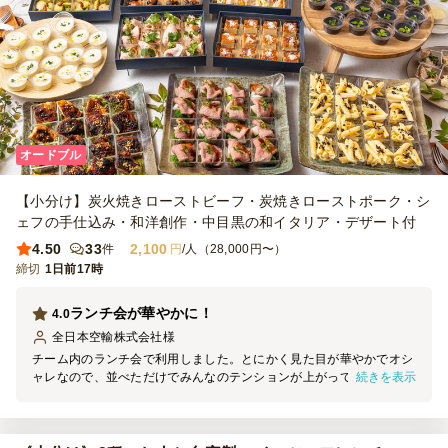
オードブル
【小分け】炭火焼きローストビーフ・炭焼きローストポーク・シ
ェフの手仕込み・和洋創作・中目黒の和イタリア・デザート付
4.50
33
2,100
件
円
/人（28,000円〜）
締切
1日前17時
ランチ会が華やかに！
4.0
全日本空輸株式会社
様
チーム内のランチ会で利用しました。とにかく見た目が華やかでオシ
続きを表示
ャレなので、並べただけでみんなのテンションが上がっていました。
お料理は全品小分けになっているため、感染症対策や衛生面でも安心
して各自が手に取りやすかったです。特に季節野菜のヴルーテ(スー
プ)は美味しいと好評でした！ 小分けテーブルでの座食で取り分けに