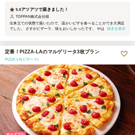
アツアツで届きました！
5.0
TOPPAN株式会社
様
出来立ての状態で届いたので、温かいピザを食べることができ大満足
続きを表示
でした。 さすがピザーラ、味もおいしかったです。 やはりピザがあ
るとみんな喜んでくれるので、パーティの定番だなと思いました。
定番！PIZZA-LAのマルゲリータ3枚プラン
PIZZA-LA(ピザーラ)
オードブル