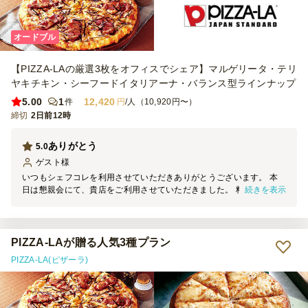
オードブル
【PIZZA-LAの厳選3枚をオフィスでシェア】マルゲリータ・テリ
ヤキチキン・シーフードイタリアーナ・バランス型ラインナップ
5.00
1
12,420
件
円
/人（10,920円〜）
締切
2日前12時
ありがとう
5.0
ゲスト
様
いつもシェフコレを利用させていただきありがとうございます。 本
続きを表示
日は懇親会にて、貴店をご利用させていただきました。 料理の見た
目は素晴らしく、大変満足しております。 機会がございましたら、
ぜひご利用させていただきます。
PIZZA-LAが贈る人気3種プラン
PIZZA-LA(ピザーラ)