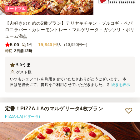
オードブル
【肉好きのための5種プラン】テリヤキチキン・プルコギ・ペパ
ロニラバー・カレーモントレー・マルゲリータ・ガッツリ・ボリ
ューム満点
5.00
1
19,840
件
円
/人（10,920円〜）
締切
2日前12時
うま
5.0
ゲスト
様
いつもシェフコレを利用させていただきありがとうございます。 本
続きを表示
日は懇親会にて、貴店をご利用させていただきました。 料理の見た
目は素晴らしく、大変満足しております。 機会がございましたら、
ぜひご利用させていただきます。
定番！PIZZA-LAのマルゲリータ4枚プラン
PIZZA-LA(ピザーラ)