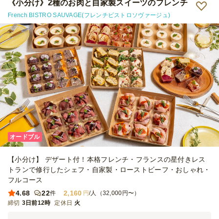
少し手間取ったので、個食のセットがプランとして選択できるとさら
《小分け》2種のお肉と自家製スイーツのフレンチ
に良いと思いました。またよろしくお願いします！
French BISTRO SAUVAGE(フレンチビストロソヴァージュ)
オードブル
【小分け】 デザート付！本格フレンチ・フランスの星付きレス
トランで修行したシェフ・自家製・ローストビーフ・おしゃれ・
フルコース
4.68
22
2,160
件
円
/人（32,000円〜）
締切
3日前12時
定休日
火