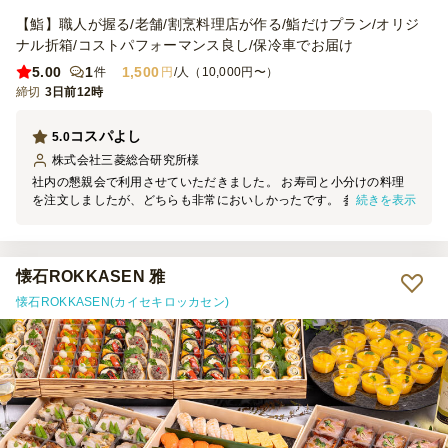
【鮨】職人が握る/老舗/割烹料理店が作る/鮨だけプラン/オリジ
ナル折箱/コストパフォーマンス良し/保冷車でお届け
5.00
1
1,500
件
円
/人（10,000円〜）
締切
3日前12時
コスパよし
5.0
株式会社三菱総合研究所
様
社内の懇親会で利用させていただきました。 お寿司と小分けの料理
続きを表示
を注文しましたが、どちらも非常においしかったです。 参加者から
の評判も良かったため、また利用させていただければと思います。
懐石ROKKASEN 雅
懐石ROKKASEN(カイセキロッカセン)