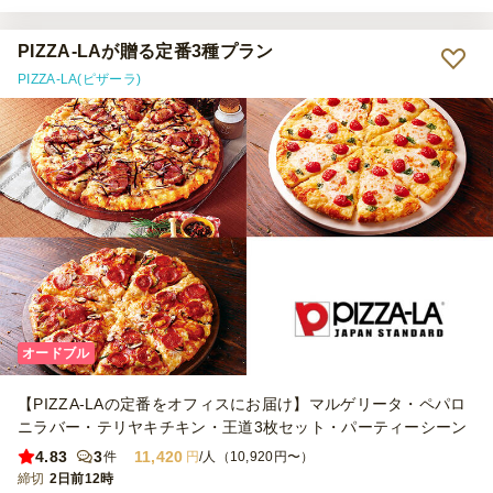
PIZZA-LAが贈る定番3種プラン
PIZZA-LA(ピザーラ)
オードブル
【PIZZA-LAの定番をオフィスにお届け】マルゲリータ・ペパロ
ニラバー・テリヤキチキン・王道3枚セット・パーティーシーン
4.83
3
11,420
件
円
/人（10,920円〜）
締切
2日前12時