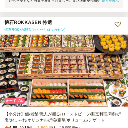
続きを表示
から不安もなく当日を迎えられました。また準備から開始までスムー
ズに進み、終了後も迅速な片付けで終始不安がありませんでした。
懐石ROKKASEN 特選
懐石ROKKASEN(カイセキロッカセン)
オードブル
【小分け】鮨/老舗/職人が握る/ローストビーフ/割烹料理/和洋折
衷/おしゃれ/オリジナル折箱/豪華/ボリューム/デザート
4.55
10
3,500
件
円
/人（10,000円〜）