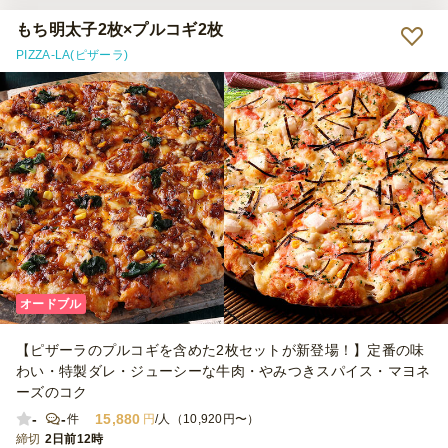
うにいたします。 お客様用のエレベーターに食べ物のにおいが残る
のは厳禁ということだったので今後、しっかりとした指示をするよう
もち明太子2枚×プルコギ2枚
にいたします。
PIZZA-LA(ピザーラ)
オードブル
【ピザーラのプルコギを含めた2枚セットが新登場！】定番の味
わい・特製ダレ・ジューシーな牛肉・やみつきスパイス・マヨネ
ーズのコク
-
-
15,880
件
円
/人（10,920円〜）
締切
2日前12時