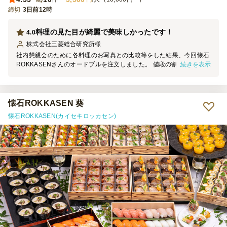
締切
3日前12時
料理の見た目が綺麗で美味しかったです！
4.0
株式会社三菱総合研究所
様
社内懇親会のために各料理のお写真との比較等をした結果、今回懐石
続きを表示
ROKKASENさんのオードブルを注文しました。 値段の割には料理の
量と質ともによくて参加者からも大変好評でした。またお願いしたい
と思います！
懐石ROKKASEN 葵
懐石ROKKASEN(カイセキロッカセン)