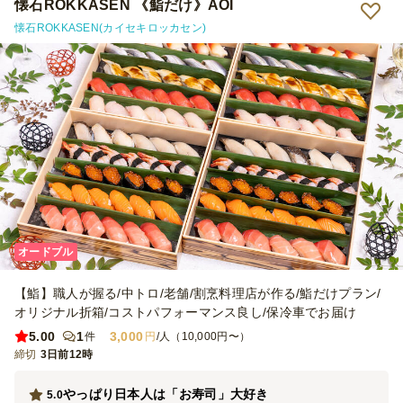
懐石ROKKASEN 《鮨だけ》AOI
懐石ROKKASEN(カイセキロッカセン)
オードブル
【鮨】職人が握る/中トロ/老舗/割烹料理店が作る/鮨だけプラン/
オリジナル折箱/コストパフォーマンス良し/保冷車でお届け
5.00
1
3,000
件
円
/人（10,000円〜）
締切
3日前12時
やっぱり日本人は「お寿司」大好き
5.0