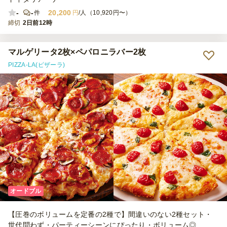
-
-
20,200
件
円
/人（10,920円〜）
締切
2日前12時
マルゲリータ2枚×ペパロニラバー2枚
PIZZA-LA(ピザーラ)
オードブル
【圧巻のボリュームを定番の2種で】間違いのない2種セット・
世代問わず・パーティーシーンにぴったり・ボリューム◎