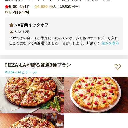
5.00
1
14,880
件
円
/人（10,920円〜）
締切
2日前12時
営業キックオフ
5.0
ゲスト
様
ピザだけの会にする予定だったのですが、少し他のオードブルも入れ
続きを表示
ることになって急遽選びました。色どりもよく、野菜もとれるし、脂
っこいピザとの相性と、ピールのおつまみにもちょうどよく、とても
好評でした。
PIZZA-LAが贈る厳選3種プラン
PIZZA-LA(ピザーラ)