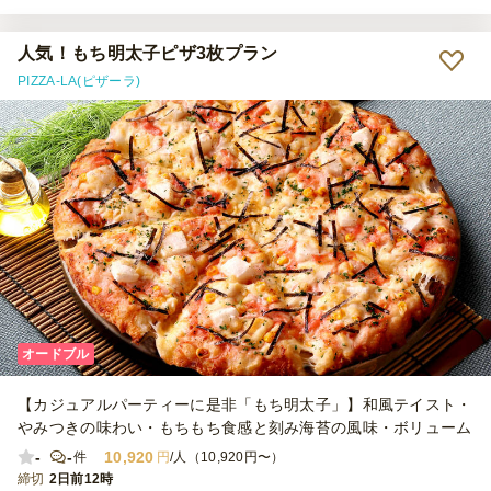
人気！もち明太子ピザ3枚プラン
PIZZA-LA(ピザーラ)
オードブル
【カジュアルパーティーに是非「もち明太子」】和風テイスト・
やみつきの味わい・もちもち食感と刻み海苔の風味・ボリューム
-
-
10,920
件
円
/人（10,920円〜）
締切
2日前12時