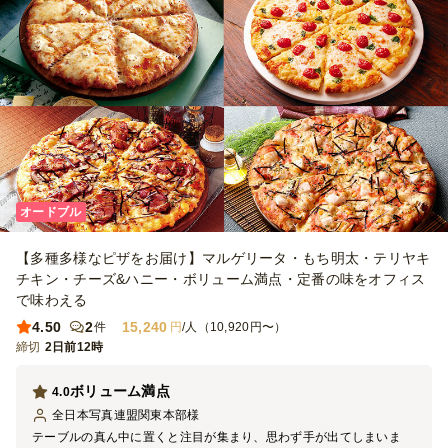
オードブル
【多種多様なピザをお届け】マルゲリータ・もち明太・テリヤキ
チキン・チーズ&ハニー・ボリューム満点・定番の味をオフィス
で味わえる
4.50
2
15,240
件
円
/人（10,920円〜）
締切
2日前12時
ボリューム満点
4.0
全日本写真連盟関東本部
様
テーブルの真ん中に置くと注目が集まり、思わず手が出てしまいま