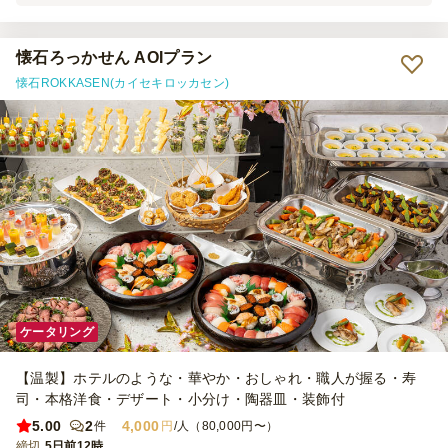
たが、結果的にケータリングにして良かったと思います。また機会が
あればリピートしたいと思います。 ありがとうございました。
懐石ろっかせん AOIプラン
懐石ROKKASEN(カイセキロッカセン)
ケータリング
【温製】ホテルのような・華やか・おしゃれ・職人が握る・寿
司・本格洋食・デザート・小分け・陶器皿・装飾付
5.00
2
4,000
件
円
/人（80,000円〜）
締切
5日前12時