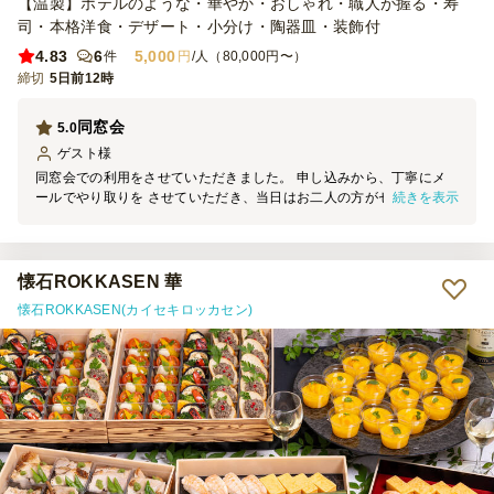
【温製】ホテルのような・華やか・おしゃれ・職人が握る・寿
司・本格洋食・デザート・小分け・陶器皿・装飾付
4.83
6
5,000
件
円
/人（80,000円〜）
締切
5日前12時
同窓会
5.0
ゲスト
様
同窓会での利用をさせていただきました。 申し込みから、丁寧にメ
続きを表示
ールでやり取りを させていただき、当日はお二人の方がセッティン
グから片付けまでスムーズに行っていただきました。ドリンクやお食
事のサーブも丁寧にきめ細やかに行っていただきました。 お食事は
どれも美味しく、温かいものは温かく提供していただき、出席者も満
足していた様子でした。また、機会がありましたら、是非、利用させ
懐石ROKKASEN 華
ていただきたいと思います。
懐石ROKKASEN(カイセキロッカセン)