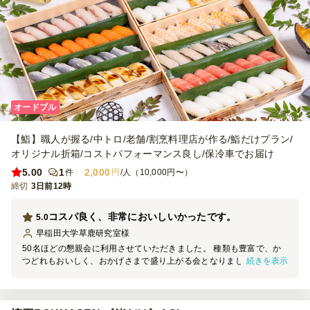
オードブル
【鮨】職人が握る/中トロ/老舗/割烹料理店が作る/鮨だけプラン/
オリジナル折箱/コストパフォーマンス良し/保冷車でお届け
5.00
1
2,000
件
円
/人（10,000円〜）
締切
3日前12時
コスパ良く、非常においしいかったです。
5.0
早稲田大学草鹿研究室
様
50名ほどの懇親会に利用させていただきました。 種類も豊富で、か
続きを表示
つどれもおいしく、おかげさまで盛り上がる会となりました。 時間
通りに配送してくださり、準備も非常に簡単でした。 寿司だけ！と
いうのが非常に魅力的でした。また利用したいです。