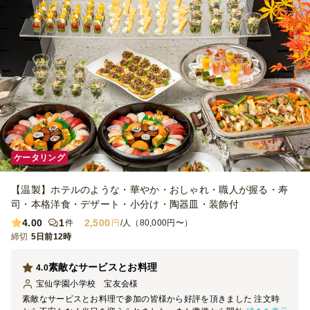
ケータリング
【温製】ホテルのような・華やか・おしゃれ・職人が握る・寿
司・本格洋食・デザート・小分け・陶器皿・装飾付
4.00
1
2,500
件
円
/人（80,000円〜）
締切
5日前12時
素敵なサービスとお料理
4.0
宝仙学園小学校 宝友会
様
素敵なサービスとお料理で参加の皆様から好評を頂きました 注文時