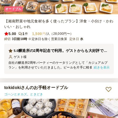
オードブル
【湘南野菜や地元食材を多く使ったプラン】洋食・小分け・かわ
いい・おしゃれ
5.00
1
1,500
件
円
/人（28,000円〜）
締切
3日前18時
※定休日を除く営業日換算
定休日
水
醸造所の2周年記念で利用。ゲストからも大好評でした！
5.0
ゲスト
様
自社の醸造所2周年パーティーのケータリングとして「カジュアルプ
続きを表示
ラン」を利用させていただきました。ビールを片手に軽食を楽しむ想
定のパーティーです。 一品一品の味付けにこだわりが感じられ、ど
れを食べても本当に美味しかったです。見た目もとても華やかで、パ
ーティーの雰囲気をぐっと引き立ててくれました。紙製の個別カップ
のブルーが差し色になっていて、とてもオシャレでした。 カジュア
tokidokiさんのお手軽オードブル
ルプランながら、炊き込みご飯などのボリュームがあるメニューも含
ゴハンとオカズ。ときどき
まれており、食事のバランスが絶妙です。（最初にご飯ものが真っ先
になくなっていました。） 参加者からこれどこのケータリング？と
何度も聞かれるほど来場者にも満足度が高かったようで、こちらにお
願いして本当に良かったです。また節目のイベントの際にはぜひ利用
させていただきたいと思っています。