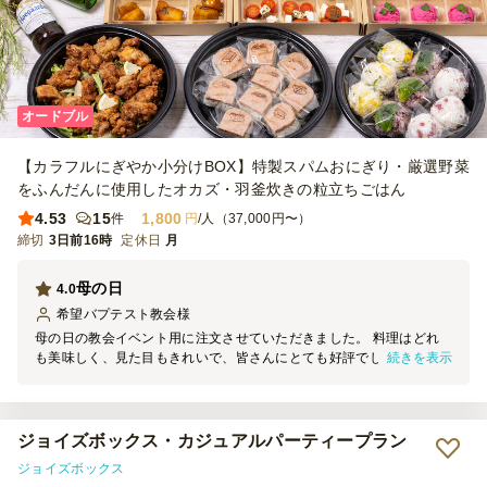
オードブル
【カラフルにぎやか小分けBOX】特製スパムおにぎり・厳選野菜
をふんだんに使用したオカズ・羽釜炊きの粒立ちごはん
4.53
15
1,800
件
円
/人（37,000円〜）
締切
3日前16時
定休日
月
母の日
4.0
希望バプテスト教会
様
母の日の教会イベント用に注文させていただきました。 料理はどれ
続きを表示
も美味しく、見た目もきれいで、皆さんにとても好評でした。量もち
ょうどよく、大人数でも満足できました。 受け取りもスムーズで、
丁寧に対応していただき感謝しています。 また機会があればぜひ利
用したいと思います。ありがとうございました。
ジョイズボックス・カジュアルパーティープラン
ジョイズボックス