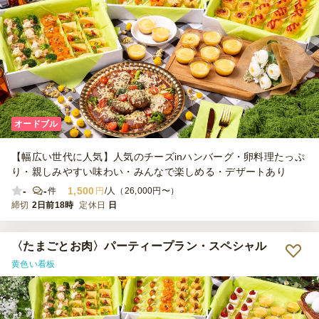
オードブル
【幅広い世代に人気】人気のチーズinハンバーグ・卵料理たっぷ
り・親しみやすい味わい・みんなで楽しめる・デザートあり
-
-
1,500
件
円
/人（26,000円〜）
締切
2日前18時
定休日
日
〈たまごとお肉〉パーティープラン・スペシャル
黄色い看板