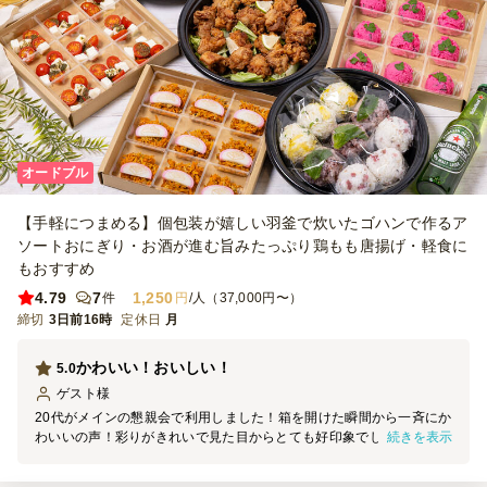
オードブル
【手軽につまめる】個包装が嬉しい羽釜で炊いたゴハンで作るア
ソートおにぎり・お酒が進む旨みたっぷり鶏もも唐揚げ・軽食に
もおすすめ
4.79
7
1,250
件
円
/人（37,000円〜）
締切
3日前16時
定休日
月
かわいい！おいしい！
5.0
ゲスト
様
20代がメインの懇親会で利用しました！箱を開けた瞬間から一斉にか
続きを表示
わいいの声！彩りがきれいで見た目からとても好印象でした！見た目
だけでなく味もおいしかったので、またリピートします。