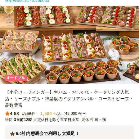
神楽坂隠れ家バルbonobo
オードブル
【小分け・フィンガー】生ハム・おしゃれ・ケータリング人気
店・リーズナブル・神楽坂のイタリアンバル・ローストビーフ・
品数豊富
4.58
56
1,500
件
円
/人（49,000円〜）
締切
3日前12時
※定休日を除く営業日換算
定休日
日・祝
社内懇親会で利用し大満足！
5.0