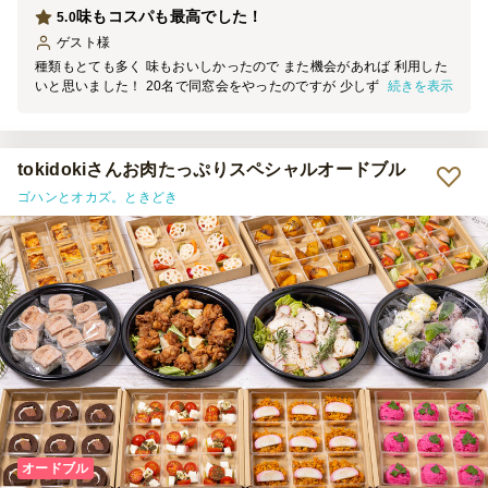
味もコスパも最高でした！
5.0
ゲスト
様
種類もとても多く 味もおいしかったので また機会があれば 利用した
続きを表示
いと思いました！ 20名で同窓会をやったのですが 少しずつつまんで
いける方式にして 15名分を注文しましたが 少ないかなと思っていた
のですが みんながしっかり食べられるくらいあったので 満足でし
た！ 全部がひとつずつ分けられていたので おにぎりなどもとても食
べやすかったです！
tokidokiさんお肉たっぷりスペシャルオードブル
ゴハンとオカズ。ときどき
オードブル