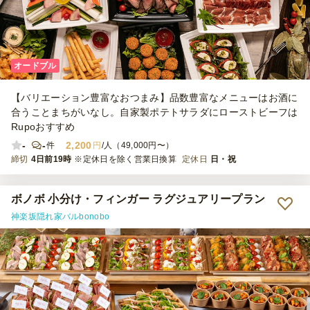
オードブル
【バリエーション豊富なおつまみ】品数豊富なメニューはお酒に
合うことまちがいなし。自家製ポテトサラダにローストビーフは
Rupoおすすめ
-
-
2,200
件
円
/人（49,000円〜）
締切
4日前19時
※定休日を除く営業日換算
定休日
日・祝
ボノボ 小分け・フィンガー ラグジュアリープラン
神楽坂隠れ家バルbonobo