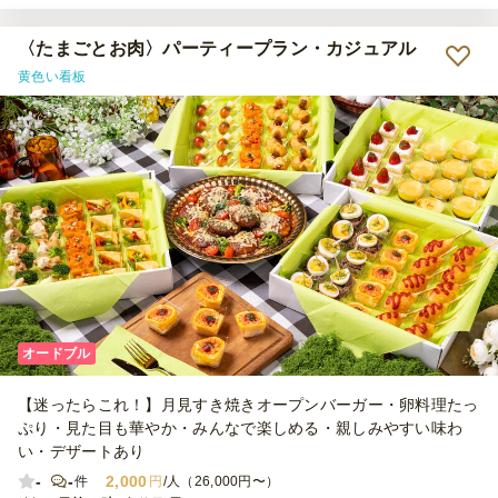
ぜひまたご利用させていただきます。
〈たまごとお肉〉パーティープラン・カジュアル
黄色い看板
オードブル
【迷ったらこれ！】月見すき焼きオープンバーガー・卵料理たっ
ぷり・見た目も華やか・みんなで楽しめる・親しみやすい味わ
い・デザートあり
-
-
2,000
件
円
/人（26,000円〜）