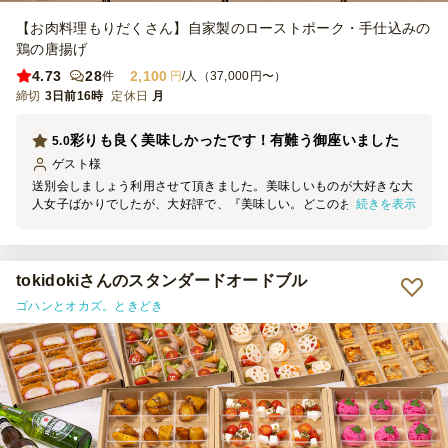
【お肉料理もりだくさん】自家製のローストポーク・手仕込みの
鶏の唐揚げ
4.73
28
2,100
件
円
/人（37,000円〜）
締切
3日前16時
定休日
月
彩りも良く美味しかったです！有難う御座いました
5.0
ゲスト
様
送別会しましょう利用させて頂きました。美味しいものが大好きな大
続きを表示
人女子ばかりでしたが、大好評で、『美味しい。どこのお店？』『セ
レブ気分になりました』等、皆様、喜んで頂けました。また機会があ
ればぜひ利用したいです。その際、他のメニューも食べてみたいで
す。 ただシェフコレさんのお支払い方法を、キャッシュからクレジ
ットに、変更しようとした際に、やり方がよく分からず、変更を諦め
tokidokiさんのスタンダードオードブル
ました?
ゴハンとオカズ。ときどき