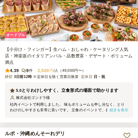
オードブル
【小分け・フィンガー】生ハム・おしゃれ・ケータリング人気
店・神楽坂のイタリアンバル・品数豊富・デザート・ボリューム
満点
4.39
9
2,500
件
円
/人（49,000円〜）
締切
3日前12時
※定休日を除く営業日換算
定休日
日・祝
とりわけしやすく、立食形式の場面で助かります
5.0
株式会社ゴンドラ
様
社内イベントで利用しました。 味もボリュームも申し分なく、とり
続きを表示
わけのしやすさも非常に良いです。 立食のイベントで、自由にとり
わけを行う場面だったので、 小分けに盛られているのは非常に使い
やすいと感じました。
ルポ・沖縄めんそーれデリ