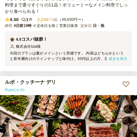
料理まで選りすぐりの11品！ボリューミーなメイン料理でしっ
かり食べられる！
4.00
1
2,200
件
円
/人（49,000円〜）
締切
4日前19時
※定休日を除く営業日換算
定休日
日・祝
コスパ抜群！
4.0
株式会社Izul
様
今回のプランは量がメインという所感です。 内容はどちらかという
続きを表示
と若年層向けのラインナップと味付け。30代以上の方、落ち着いた会
には向かず、量のプライオリティが高い会にはもってこいだと思いま
す！味もまずまず美味しかったと思います！
ルポ・クッチーナ デリ
Rupo(ルポ)