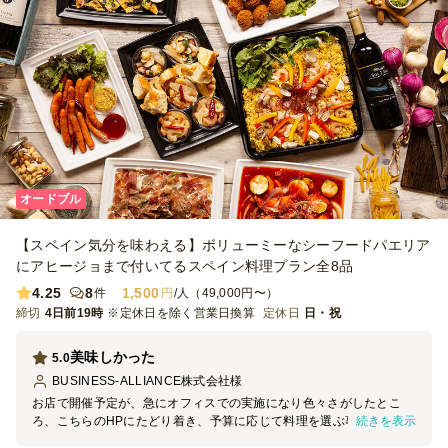
オードブル
【スペイン気分を味わえる】ボリューミーなシーフードパエリア
にアヒージョまで付いてるスペイン料理プラン全8品
4.25
8
1,500
件
円
/人（49,000円〜）
締切
4日前19時
※定休日を除く営業日換算
定休日
日・祝
美味しかった
5.0
BUSINESS-ALLIANCE株式会社
様
お店で開催予定が、急にオフィスでの実施になり色々さがしたとこ
続きを表示
ろ、こちらのHPにたどり着き、予算に応じて料理を選ぶ事ができま
した。料理は全ておいしく、エビのアヒージョが評判が良かったで