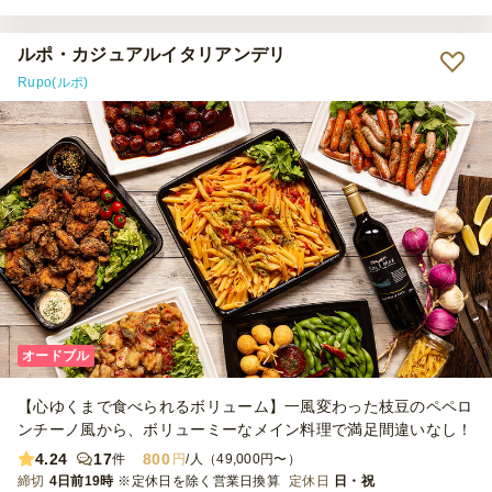
す。サーモンなどもすぐなくなりました。
ルポ・カジュアルイタリアンデリ
Rupo(ルポ)
オードブル
【心ゆくまで食べられるボリューム】一風変わった枝豆のペペロ
ンチーノ風から、ボリューミーなメイン料理で満足間違いなし！
4.24
17
800
件
円
/人（49,000円〜）
締切
4日前19時
※定休日を除く営業日換算
定休日
日・祝