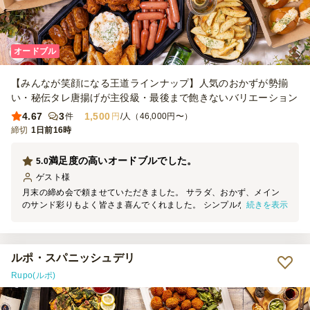
オードブル
【みんなが笑顔になる王道ラインナップ】人気のおかずが勢揃
い・秘伝タレ唐揚げが主役級・最後まで飽きないバリエーション
4.67
3
1,500
件
円
/人（46,000円〜）
締切
1日前16時
満足度の高いオードブルでした。
5.0
ゲスト
様
月末の締め会で頼ませていただきました。 サラダ、おかず、メイン
続きを表示
のサンド彩りもよく皆さま喜んでくれました。 シンプルなメニュー
ですが皆が好きなメニュー内容で満足度は高かったです。 また頼み
たいです。
ルポ・スパニッシュデリ
Rupo(ルポ)