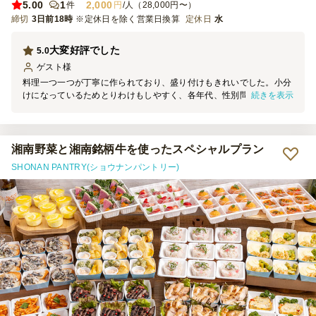
5.00
1
2,000
件
円
/人（28,000円〜）
締切
3日前18時
※定休日を除く営業日換算
定休日
水
大変好評でした
5.0
ゲスト
様
料理一つ一つが丁寧に作られており、盛り付けもきれいでした。小分
続きを表示
けになっているためとりわけもしやすく、各年代、性別問わず、好評
でした。味付けもちょうどよかったです。配達の方も親切でした。ま
た機会がありましたらお願いしたいと思います。
湘南野菜と湘南銘柄牛を使ったスペシャルプラン
SHONAN PANTRY(ショウナンパントリー)