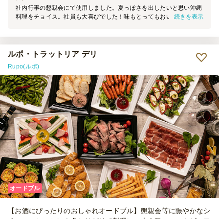
社内行事の懇親会にて使用しました。夏っぽさを出したいと思い沖縄
続きを表示
料理をチョイス。社員も大喜びでした！味もとってもおいしく、ビー
ルにもよく合って好評でした。見た目もきれいでテンションが上がり
ました。
ルポ・トラットリア デリ
Rupo(ルポ)
オードブル
【お酒にぴったりのおしゃれオードブル】懇親会等に賑やかなシ