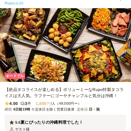
Rupo(ルポ)
オードブル
【絶品タコライスが楽しめる】ボリューミーなRupo特製タコラ
イスは大人気。ラフテーにゴーヤチャンプルと気分は沖縄！
4.00
3
1,800
件
円
/人（49,000円〜）
締切
4日前19時
※定休日を除く営業日換算
定休日
日・祝
夏にぴったりの沖縄料理でした！
5.0
ゲスト
様