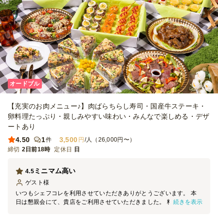
オードブル
【充実のお肉メニュー♪】肉ばらちらし寿司・国産牛ステーキ・
卵料理たっぷり・親しみやすい味わい・みんなで楽しめる・デザ
ートあり
4.50
1
3,500
件
円
/人（26,000円〜）
締切
2日前18時
定休日
日
ミニマム高い
4.5
ゲスト
様
いつもシェフコレを利用させていただきありがとうございます。 本
続きを表示
日は懇親会にて、貴店をご利用させていただきました。 料理の見た
目は素晴らしく、大変満足しております。 機会がございましたら、