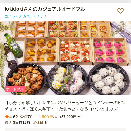
tokidokiさんのカジュアルオードブル
ゴハンとオカズ。ときどき
オードブル
【小分けが嬉しい】レモンバジルソーセージとウインナーのピン
チョス・ほくほく大学芋・また食べたくなるゴハンとオカズ
4.62
17
1,500
件
円
/人（37,000円〜）
締切
3日前16時
定休日
月