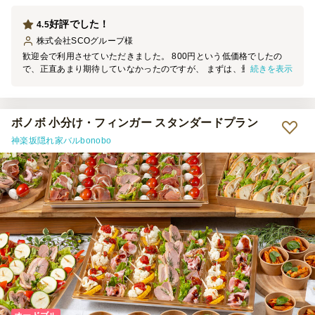
好評でした！
4.5
株式会社SCOグループ
様
歓迎会で利用させていただきました。 800円という低価格でしたの
続きを表示
で、正直あまり期待していなかったのですが、 まずは、量にびっく
り！男性でも満足する内容でした。 そしてお味も美味しく、みんな
満足していたようで、有難うございました。
ボノボ 小分け・フィンガー スタンダードプラン
神楽坂隠れ家バルbonobo