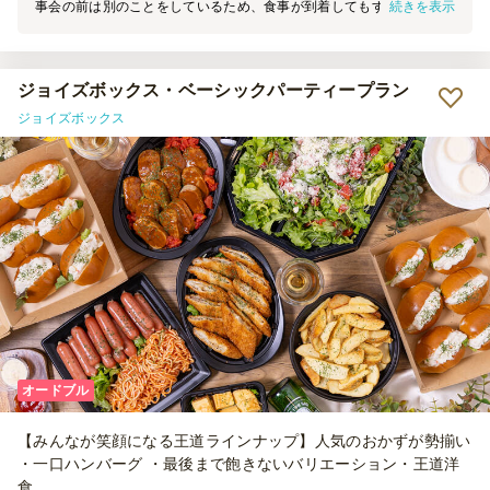
続きを表示
事会の前は別のことをしているため、食事が到着してもすぐに食べる
わけにもいかなかったのですが、冷めてもおいしいかったです。また
利用したいです。
ジョイズボックス・ベーシックパーティープラン
ジョイズボックス
オードブル
【みんなが笑顔になる王道ラインナップ】人気のおかずが勢揃い
・一口ハンバーグ ・最後まで飽きないバリエーション・王道洋
食