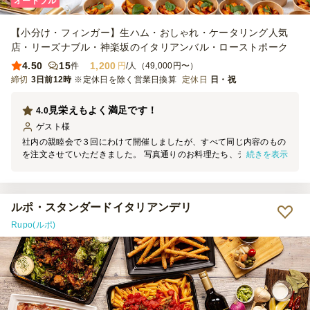
オードブル
【小分け・フィンガー】生ハム・おしゃれ・ケータリング人気
店・リーズナブル・神楽坂のイタリアンバル・ローストポーク
4.50
15
1,200
件
円
/人（49,000円〜）
締切
3日前12時
※定休日を除く営業日換算
定休日
日・祝
見栄えもよく満足です！
4.0
ゲスト
様
社内の親睦会で３回にわけて開催しましたが、すべて同じ内容のもの
続きを表示
を注文させていただきました。 写真通りのお料理たち、テーブルに
並べると見栄えもよく満足しております。 また機会がありましたら
よろしくお願いいたします。
ルポ・スタンダードイタリアンデリ
Rupo(ルポ)