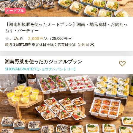
オードブル
【湘南相模豚を使ったミートプラン】湘南・地元食材・お肉たっ
ぷり・パーティー
-
-
2,000
件
円
/人（28,000円〜）
締切
3日前18時
※定休日を除く営業日換算
定休日
水
湘南野菜を使ったカジュアルプラン
SHONAN PANTRY(ショウナンパントリー)