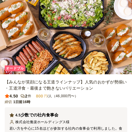
オードブル
【みんなが笑顔になる王道ラインナップ】人気のおかずが勢揃い
・王道洋食・最後まで飽きないバリエーション
4.50
2
800
件
円
/人（46,000円〜）
締切
1日前16時
少数での社内食事会
4.5
株式会社働楽ホールディングス
様
若い方を中心に15名ほどが参加する社内の食事会で利用しました。食