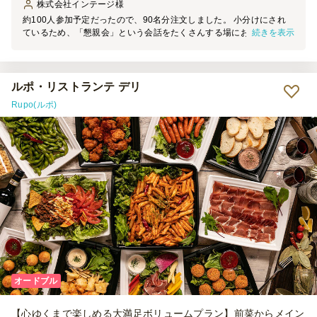
株式会社インテージ
様
約100人参加予定だったので、90名分注文しました。 小分けにされ
続きを表示
ているため、「懇親会」という会話をたくさんする場において、大変
あっておりました。 また、種類も多く、そしてすべて美味しかった
です。同じような機会があったらリピートします！
ルポ・リストランテ デリ
Rupo(ルポ)
オードブル
【心ゆくまで楽しめる大満足ボリュームプラン】前菜からメイン