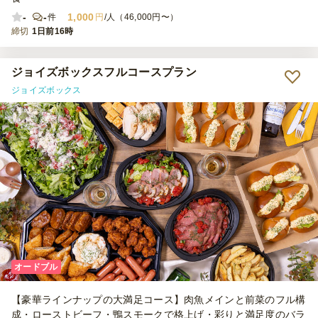
-
-
1,000
件
円
/人（46,000円〜）
締切
1日前16時
ジョイズボックスフルコースプラン
ジョイズボックス
オードブル
【豪華ラインナップの大満足コース】肉魚メインと前菜のフル構
成・ローストビーフ・鴨スモークで格上げ・彩りと満足度のバラ