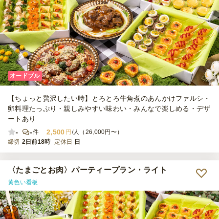
オードブル
【ちょっと贅沢したい時】とろとろ牛角煮のあんかけファルシ・
卵料理たっぷり・親しみやすい味わい・みんなで楽しめる・デザ
ートあり
-
-
2,500
件
円
/人（26,000円〜）
締切
2日前18時
定休日
日
〈たまごとお肉〉パーティープラン・ライト
黄色い看板