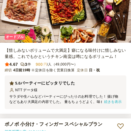
オードブル
【惜しみないボリュームで大満足】癖になる味付けに惜しみない
量感。これでもかというチキン南蛮は噂になるボリューム！
4.67
3
900
件
円
/人（49,000円〜）
締切
4日前19時
※定休日を除く営業日換算
定休日
日・祝
パーティーにピッタリでした
5.0
NTT データ
様
サラダや生ハムなどパーティーにぴったりのお料理でした！ 揚げ物
続きを表示
などもあり大満足の内容でした。 量もちょうどよく、味もとても美
味しかったです。 コスパもいいのでまた頼みたいと思います。
ボノボ 小分け・フィンガー スペシャルプラン