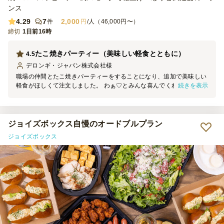
ンス
4.29
7
2,000
件
円
/人（46,000円〜）
締切
1日前16時
たこ焼きパーティー（美味しい軽食とともに）
4.5
デロンギ・ジャパン株式会社
様
職場の仲間とたこ焼きパーティーをすることになり、追加で美味しい
続きを表示
軽食がほしくて注文しました。 わぁ♡とみんな喜んでくれました
が、ビニールの小袋の中にせっかくのタレが漏れてベタベタになって
いました。 タレやソースをパックにしてくれたらいいかもしれませ
ん。 でも、どれも美味しかったのでまた利用したいです！トレイ等
のごみが少なめだったのも◎
ジョイズボックス自慢のオードブルプラン
ジョイズボックス