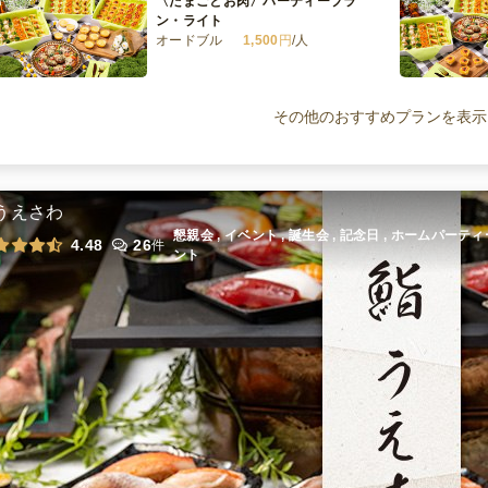
〈たまごとお肉〉パーティープラ
ン・ライト
オードブル
1,500
円
/人
〈たまごとお肉〉パーティープラ
ン・レギュラー
その他のおすすめプランを表示
オードブル
2,500
円
/人
全てのプランを見る（4件
うえさわ
懇親会 , イベント , 誕生会 , 記念日 , ホームパーテ
4.48
26
件
ント