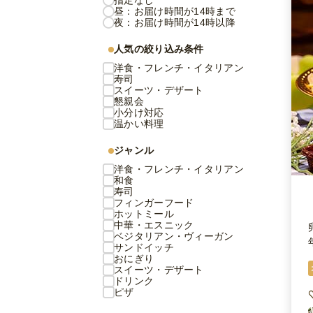
指定なし
昼：お届け時間が14時まで
夜：お届け時間が14時以降
人気の絞り込み条件
洋食・フレンチ・イタリアン
寿司
スイーツ・デザート
懇親会
小分け対応
温かい料理
ジャンル
洋食・フレンチ・イタリアン
和食
寿司
フィンガーフード
ホットミール
中華・エスニック
ベジタリアン・ヴィーガン
サンドイッチ
おにぎり
スイーツ・デザート
ドリンク
ピザ