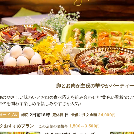
卵とお肉が主役の華やかパーティ
卵のやさしい味わいとお肉の食べ応えを組み合わせた“黄色い看板”の
年代を問わず楽しめる親しみやすさが人気♪
2日前18時
日
24,000
オードブル
締切
定休日
最低ご注文金額
円
おすすめプラン
1,500～3,500
この店舗の価格帯
円