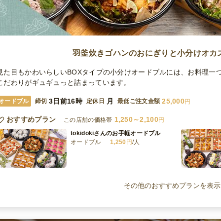
羽釜炊きゴハンのおにぎりと小分けオカ
見た目もかわいらしいBOXタイプの小分けオードブルには、お料理一
こだわりがギュギュっと詰まっています。
3日前16時
月
25,000
オードブル
締切
定休日
最低ご注文金額
円
おすすめプラン
1,250～2,100
この店舗の価格帯
円
tokidokiさんのお手軽オードブル
オードブル
1,250
円
/人
tokidokiさんのスタンダードオードブ
ル
その他のおすすめプランを表示
オードブル
1,800
円
/人