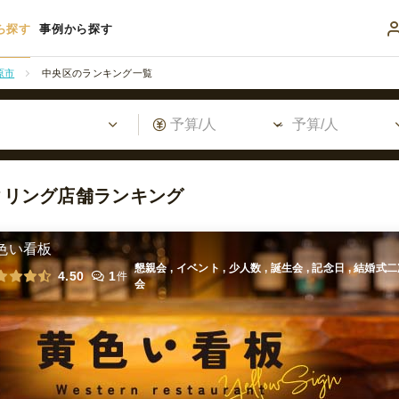
ら探す
事例から探す
原市
中央区のランキング一覧
タリング店舗ランキング
色い看板
懇親会 , イベント , 少人数 , 誕生会 , 記念日 , 結婚式
4.50
1
件
会