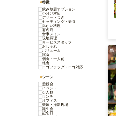
特徴
飲み放題オプション
小分け対応
デザートつき
セッティング・撤収
温かい料理
有名店
食事メイン
現地調理
サービススタッフ
おしゃれ
鮨
ボリューム
試食
個食・一人前
軽食
ロゴフラッグ・ロゴ対応
シーン
懇親会
イベント
少人数
ランチ
オフィス
楽屋・撮影現場
誕生会
記念日