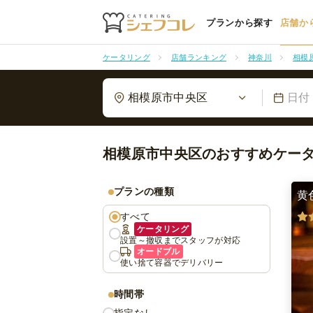
プランから探す
店舗か
ケータリング
店舗ランキング
神奈川
相模
相模原市中央区
日付
相模原市中央区のおすすめケー
プランの種類
黄
すべて
ケータリング
設置～撤収までスタッフが対応
オードブル
使い捨て容器でデリバリー
時間帯