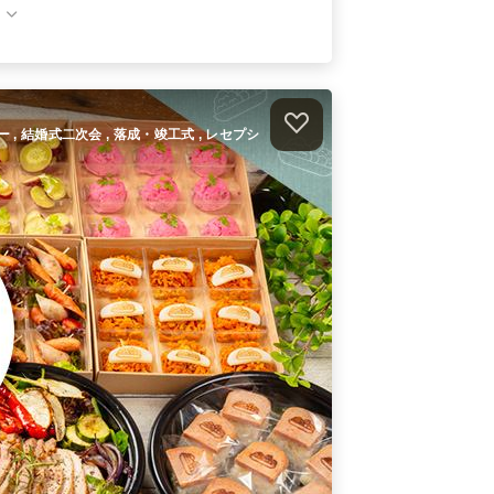
ル・マール～
オードブル
2,990
円
/人
ボリュームデルマールケータリング
ケータリング
2,290
円
/人
ィー , 結婚式二次会 , 落成・竣工式 , レセプシ
ちょこっとおつまみ～ばる～ケータ
リング
ケータリング
1,490
円
/人
件）