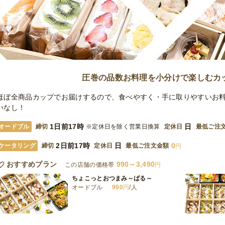
圧巻の品数お料理を小分けで楽しむカ
ほぼ全商品カップでお届けするので、食べやすく・手に取りやすいお
いなし！
1日前17時
日
オードブル
締切
※定休日を除く営業日換算
定休日
最低ご注
2日前17時
日
0
ケータリング
締切
定休日
最低ご注文金額
円
おすすめプラン
990～3,490
この店舗の価格帯
円
ちょこっとおつまみ～ばる～
オードブル
990
円
/人
カップboxビュッフェ～デル・マール