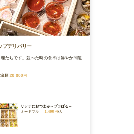
ップデリバリー
料理たちです。並べた時の食卓は鮮やか間違
20,000
文金額
円
リッチにおつまみ～プラばる～
オードブル
1,490
円
/人
贅沢ひととき～サンシャイン・デ