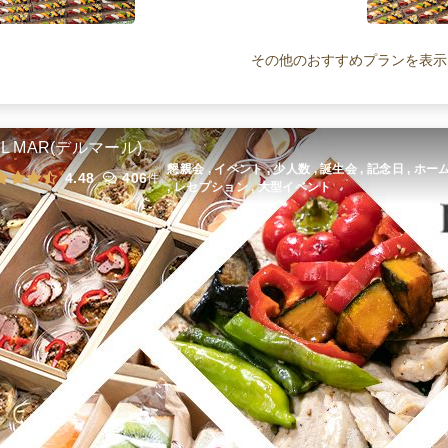
出張鮨あり！鮨うえさわ 桜ケータリ
ング
その他のおすすめプランを表示
ケータリング
3,500
円
/人
出張鮨あり！鮨うえさわ 雅ケータリ
ング
EL MAR(デルマール)
ケータリング
5,500
円
/人
懇親会 , イベント , 少人数 , 誕生会 , 記念日 , 
4.48
406
件
, レセプション , 大型イベント
鮨うえさわ 全品小分け・雅～MIYABI
～
オードブル
2,160
円
/人
全てのプランを見る（10