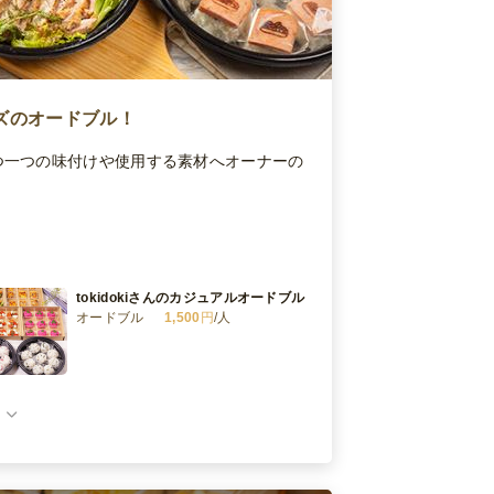
ズのオードブル！
つ一つの味付けや使用する素材へオーナーの
tokidokiさんのカジュアルオードブル
オードブル
1,500
円
/人
tokidokiさんお肉たっぷりスペシャル
オードブル
オードブル
2,100
円
/人