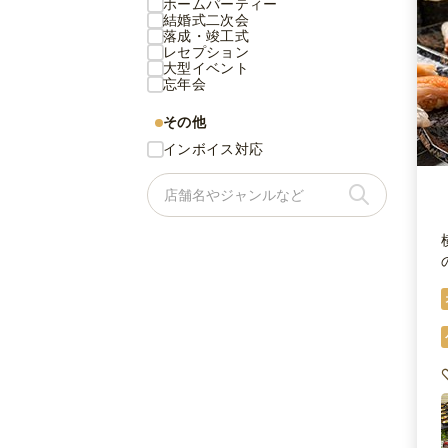
ホームパーティー
結婚式二次会
落成・竣工式
レセプション
大型イベント
忘年会
その他
インボイス対応