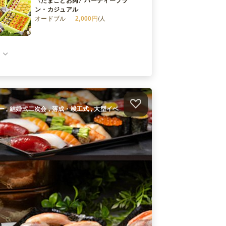
〈たまごとお肉〉パーティープラ
ン・カジュアル
オードブル
2,000
円
/人
〈たまごとお肉〉パーティープラ
ン・スペシャル
オードブル
3,500
円
/人
）
ィー , 結婚式二次会 , 落成・竣工式 , 大型イベ