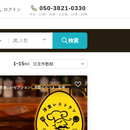
050-3821-0330
ログイン
平日：11時～20時 / 土日祝：11時～20時
検索
1~15
/96
二次会 , レセプション , 大型イベント , 忘年