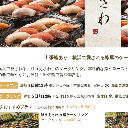
出張鮨あり！横浜で愛される鮨屋のケ
横浜で愛される「鮨うえさわ」のケータリング。本格的な鮨やロース
の器で華やかにお届け！出張鮨で贅沢体験を。
3日前12時
水
オードブル
締切
※定休日を除く営業日換算
定休日
最低ご注
5日前12時
水
ケータリング
締切
※定休日を除く営業日換算
定休日
最低ご
おすすめプラン
1,620～5,500
この店舗の価格帯
円
鮨うえさわの 椿ケータリング
ケータリング
2,500
円
/人