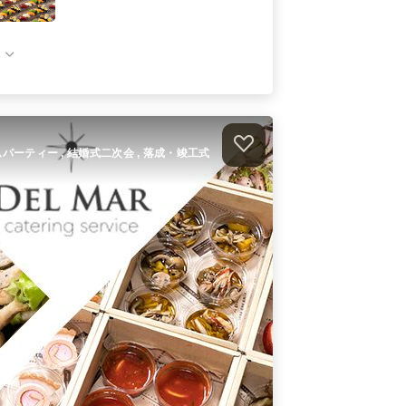
出張鮨あり！鮨うえさわ 葵ケータリ
ング
ケータリング
4,500
円
/人
鮨うえさわ 全品小分け・粋～IKI～
オードブル
1,620
円
/人
ホームパーティー , 結婚式二次会 , 落成・竣工式
鮨うえさわ 全品小分け・手毬鮨と懐
石 旬彩
オードブル
2,700
円
/人
件）