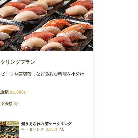
ータリングプラン
トビーフや茶碗蒸しなど多彩な料理を小分け
26,000
文金額
円
0
注文金額
円
鮨うえさわの 菊ケータリング
ケータリング
3,000
円
/人