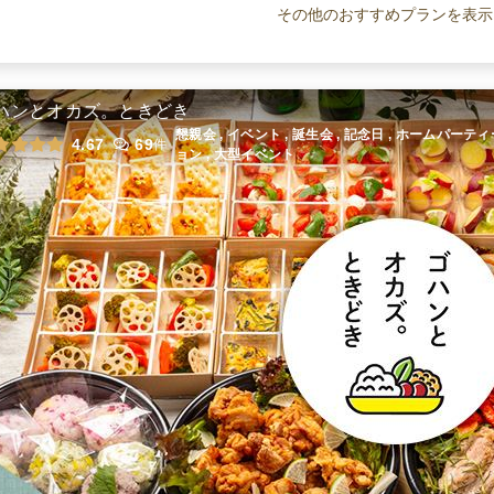
～
その他のおすすめプランを表示
オードブル
1,990
円
/人
フルーツサンド～果物盛り盛り～プ
ラン
ハンとオカズ。ときどき
オードブル
2,200
円
/人
懇親会 , イベント , 誕生会 , 記念日 , ホームパーテ
4.67
69
件
ョン , 大型イベント
ボリュームデルマールプラスケータ
リング
ケータリング
2,490
円
/人
全てのプランを見る（13