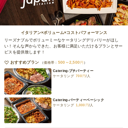
イタリアン×ボリューム×コストパフォーマンス
リーズナブルでボリューミーなケータリングデリバリーがほし
い！そんな声からできた、お客様に満足いただけるプランとサー
ビスを提供致します！
おすすめプラン
500～2,500
価格帯：
円
Catering-プチパーティー
ケータリング
700
円
/人
Catering-パーティーベーシック
ケータリング
1,000
円
/人