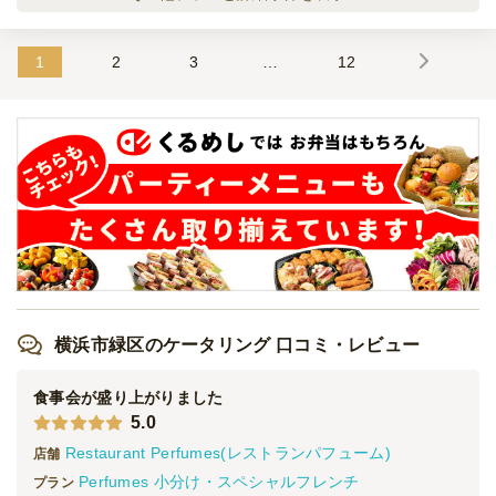
ドブル
オードブル
2,500
円
/人
1
2
3
…
12
三浦野菜と生パスタ！コース仕立て贅沢オー
ドブル
オードブル
3,000
円
/人
三浦野菜と生パスタ！豪華プレミアムオード
ブル
オードブル
4,000
円
/人
全てのプランを見る（5件）
横浜市緑区のケータリング 口コミ・レビュー
オードブル
3日前12時
締切
食事会が盛り上がりました
日・月
定休日
5.0
16,000
最低ご注文金額
円
Restaurant Perfumes(レストランパフューム)
店舗
Perfumes 小分け・スペシャルフレンチ
プラン