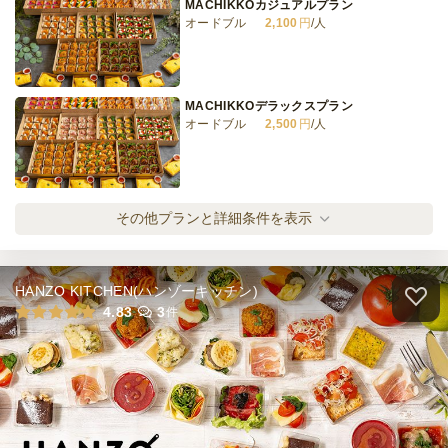
MACHIKKOカジュアルプラン
オードブル
2,100
円
/人
MACHIKKOデラックスプラン
オードブル
2,500
円
/人
MACHIKKOスペシャルプラン
その他プランと詳細条件を表示
オードブル
3,000
円
/人
HANZO KITCHEN(ハンゾーキッチン)
TAMAGOカジュアルプラン
4.83
3
件
オードブル
1,600
円
/人
TAMAGOデラックスプラン
オードブル
2,000
円
/人