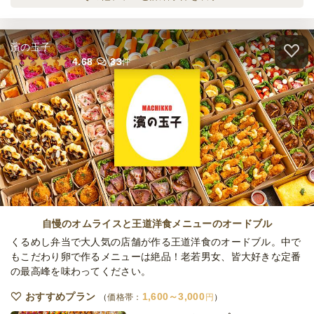
15,000
最低ご注文金額
円
オードブル
3,240
円
/人
濱の玉子
よろずの和食ビュッフェ～松～
4.68
33
件
オードブル
4,320
円
/人
全てのプランを見る（4件）
オードブル
2日前15時
締切
15,000
最低ご注文金額
円
自慢のオムライスと王道洋食メニューのオードブル
くるめし弁当で大人気の店舗が作る王道洋食のオードブル。中で
もこだわり卵で作るメニューは絶品！老若男女、皆大好きな定番
の最高峰を味わってください。
おすすめプラン
1,600～3,000
価格帯：
円