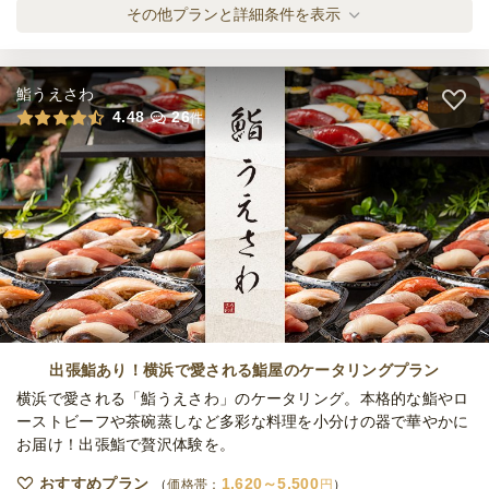
締切
ロングセラー！テリヤキチキン3枚プラン
その他プランと詳細条件を表示
80,000
最低ご注文金額
円
オードブル
11,940
円
/人
鮨うえさわ
絶品！PIZZA-LAのカレーモントレー3枚プ
4.48
26
件
ラン
オードブル
12,360
円
/人
旨み×贅沢！シーフードイタリアーナ3枚プ
ラン
オードブル
14,400
円
/人
PIZZA-LAが贈る定番3種プラン
オードブル
11,420
円
/人
出張鮨あり！横浜で愛される鮨屋のケータリングプラン
横浜で愛される「鮨うえさわ」のケータリング。本格的な鮨やロ
ーストビーフや茶碗蒸しなど多彩な料理を小分けの器で華やかに
お届け！出張鮨で贅沢体験を。
PIZZA-LAが贈る人気3種プラン
オードブル
11,600
円
/人
おすすめプラン
1,620～5,500
価格帯：
円