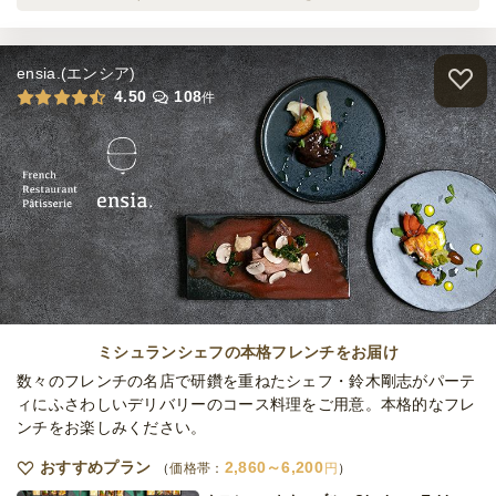
15,000
最低ご注文金額
円
オードブル
2,160
円
/人
ケータリング
7日前12時
締切
ensia.(エンシア)
80,000
最低ご注文金額
円
たわわの小分けブッフェ 瑞穂-MIZUHO-
4.50
108
件
オードブル
2,700
円
/人
たわわの小分けブッフェ 極-KIWAMI-
オードブル
3,240
円
/人
全てのプランを見る（5件）
ミシュランシェフの本格フレンチをお届け
オードブル
数々のフレンチの名店で研鑽を重ねたシェフ・鈴木剛志がパーテ
2日前12時
締切
ィにふさわしいデリバリーのコース料理をご用意。本格的なフレ
15,000
最低ご注文金額
円
ンチをお楽しみください。
おすすめプラン
2,860～6,200
価格帯：
円