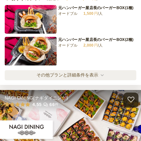
元ハンバーガー屋店長のバーガーBOX(1種)
オードブル
1,500
円
/人
元ハンバーガー屋店長のバーガーBOX(2種)
オードブル
2,000
円
/人
旅行気分♪スペイン満喫プラン・スタンダー
その他プランと詳細条件を表示
ド
オードブル
3,000
円
/人
NAGI DINING(ナギダイニング)
旅行気分♪スペイン満喫プラン・スペシャル
4.55
66
件
オードブル
4,000
円
/人
全てのプランを見る（4件）