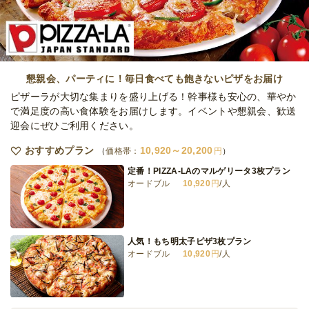
フード11品プラン～Summer2026～《6/1～
8/31納品可能》
ケータリング
2,500
円
/人
TONKYケータリング軽食フィンガーフード
10品プラン～Summer2026～《6/1～8/31
懇親会、パーティに！毎日食べても飽きないピザをお届け
納品可能》
ケータリング
2,000
円
/人
ピザーラが大切な集まりを盛り上げる！幹事様も安心の、華やか
で満足度の高い食体験をお届けします。イベントや懇親会、歓送
迎会にぜひご利用ください。
TONKYケータリングおしゃれカップ12品プ
ラン～Summer2026～《6/1～8/31納品可
おすすめプラン
10,920～20,200
価格帯：
円
能》
ケータリング
3,000
円
/人
定番！PIZZA-LAのマルゲリータ3枚プラン
オードブル
10,920
円
/人
TONKYケータリングカジュアルカップ11品
プラン～Summer2026～《6/1～8/31納品可
能》
ケータリング
2,500
円
/人
人気！もち明太子ピザ3枚プラン
オードブル
10,920
円
/人
全てのプランを見る（9件）
ケータリング
3日前12時