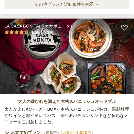
締切
ランプ小分けブッフェ スペシャル
その他プランと詳細条件を表示
※定休日を除く営業日換算
オードブル
2,500
円
/人
水
定休日
14,000
最低ご注文金額
円
LA CASA BONITA(ラカサボニータ)
ケータリング
ランプ小分けブッフェ プラチナ
4.50
3
件
5日前12時
締切
オードブル
3,000
円
/人
※定休日を除く営業日換算
水
定休日
300,000
最低ご注文金額
円
ランプ小分けブッフェ ラグジュアリー
オードブル
3,500
円
/人
全てのプランを見る（5件）
大人の遊び心を添えた本格スパニッシュオードブル
オードブル
大人が楽しむバーガーBOXと本格スパニッシュが魅力。温製料理
3日前15時
締切
やワインと相性良いタパス、個性派パテカンサンドなど多彩なメ
※定休日を除く営業日換算
月・火
ニューをご用意しました。
定休日
14,000
最低ご注文金額
円
おすすめプラン
1,500～4,000
価格帯：
円