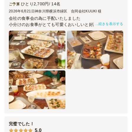
ひとり2,700円/ 14名
ご予算
2026年6月21日
神奈川県横浜市緑区 合同会社KUUKI 様
会社の食事会の為に手配いたしました
続きを表示する
小分けのお食事がとても可愛くおいしいと好評でした
とりわけなども必要なく
自由な雰囲気になり
それぞれ楽しくコミュニケーションをとれていました
こちらに選んでよかったです
完璧でした！
5.0