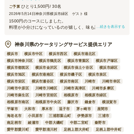
ひとり1,500円/ 30名
ご予算
2026年5月14日
神奈川県横浜市緑区 ゲスト 様
1500円のコースにしました。
続きを表示する
料理が小分けになっているのが嬉しく、味も評判が良かった
です。
お酒がメインの会で、量も丁度いいくらいでした。
神奈川県のケータリングサービス提供エリア
しっかり食べたいならもう少し上のコースでもいいかも知れ
ません。
横浜市
横浜市中区
横浜市西区
横浜市港北区
また機会があれば利用したいと思います。
横浜市神奈川区
横浜市鶴見区
横浜市青葉区
横浜市戸塚区
横浜市都筑区
横浜市金沢区
横浜市保土ケ谷区
横浜市緑区
横浜市旭区
横浜市港南区
横浜市磯子区
横浜市泉区
横浜市栄区
横浜市瀬谷区
横浜市南区
川崎市
川崎市幸区
川崎市中原区
川崎市川崎区
川崎市高津区
川崎市多摩区
川崎市麻生区
川崎市宮前区
相模原市
相模原市緑区
相模原市南区
相模原市中央区
藤沢市
鎌倉市
横須賀市
平塚市
大和市
厚木市
逗子市
茅ヶ崎市
座間市
海老名市
小田原市
三浦郡葉山町
伊勢原市
三浦市
南足柄市
綾瀬市
中郡大磯町
中郡二宮町
秦野市
愛甲郡愛川町
愛甲郡清川村
足柄上郡大井町
足柄上郡中井町