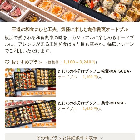
人気メニュー勢ぞろいハワリアンレギュラー
プラン
王道の和食にひと工夫、気軽に楽しむ創作割烹オードブル
オードブル
2,800
円
/人
横浜で愛される和食割烹の味を、カジュアルに楽しめるオードブ
ルに。アレンジが光る王道和食は見た目も華やか。幅広いシーン
でご利用いただけます。
ポークチョップにかぶりつくハワリアンスペ
シャル
おすすめプラン
1,100～3,240
価格帯：
円
オードブル
3,500
円
/人
たわわの小分けブッフェ 松葉-MATSUBA-
オードブル
1,100
円
/人
人気のロコモコも！ハワリアンオールスター
プラン
オードブル
3,800
円
/人
たわわの小分けブッフェ 美竹-MITAKE-
オードブル
1,620
円
/人
全てのプランを見る（15件）
オードブル
2日前15時
締切
たわわの小分けブッフェ 梅花-BAIKA-
その他プランと詳細条件を表示