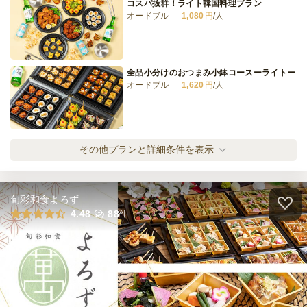
コスパ抜群！ライト韓国料理プラン
オードブル
1,080
円
/人
ネオダイニングラグジュアリー
ケータリング
5,000
円
/人
全品小分けのおつまみ小鉢コースーライトー
オードブル
1,620
円
/人
全てのプランを見る（23件）
オードブル
2日前12時
締切
韓国お肉堪能コースーライトー
その他プランと詳細条件を表示
日・土
定休日
オードブル
1,620
円
/人
15,000
最低ご注文金額
円
ケータリング
旬彩和食よろず
7日前15時
締切
手軽に韓国気分！旨辛キムチチゲ鍋ライトコ
4.48
88
件
日・土
定休日
ース
170,000
オードブル
2,160
円
/人
最低ご注文金額
円
手軽に韓国気分！まろやか豆乳チゲ鍋ライト
コース
オードブル
2,160
円
/人