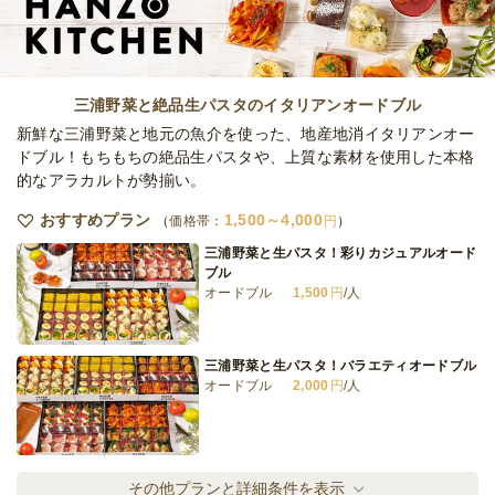
TAMAGOスペシャルプラン
オードブル
2,500
円
/人
三浦野菜と絶品生パスタのイタリアンオードブル
新鮮な三浦野菜と地元の魚介を使った、地産地消イタリアンオー
ドブル！もちもちの絶品生パスタや、上質な素材を使用した本格
的なアラカルトが勢揃い。
濱の玉子おひとり様BOX
オードブル
1,600
円
/人
おすすめプラン
1,500～4,000
価格帯：
円
三浦野菜と生パスタ！彩りカジュアルオード
ブル
オードブル
1,500
円
/人
全てのプランを見る（7件）
オードブル
3日前19時
締切
三浦野菜と生パスタ！バラエティオードブル
※定休日を除く営業日換算
オードブル
2,000
円
/人
日
定休日
16,000
最低ご注文金額
円
三浦野菜と生パスタ！シェフのこだわりオー
その他プランと詳細条件を表示