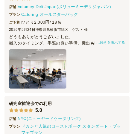
Volumey Deli Japan(ボリューミーデリジャパン)
店舗
Catering-オールスターパック
プラン
ひとり2,000円/ 19名
ご予算
2026年5月24日
神奈川県横浜市緑区 ゲスト 様
どうもありがとうございました。
続きを表示する
搬入のタイミング、手際の良い準備、搬出も時間通りで、幹
事としては大変ありがたく感じました。料理も1人2000円で
充分なボリュームで美味しかったでさ。
次回このようなシーンがあったら、再度お願いしたいと思い
ます。
研究室歓迎会での利用
5.0
NYC(ニューヤードケータリング)
店舗
ドカンと人気のローストポーク スタンダード・ブッ
プラン
フェプラン