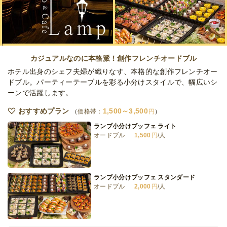
ケータリング
5,500
円
/人
鮨うえさわ 全品小分け・粋～IKI～
オードブル
1,620
円
/人
カジュアルなのに本格派！創作フレンチオードブル
ホテル出身のシェフ夫婦が織りなす、本格的な創作フレンチオー
ドブル。パーティーテーブルを彩る小分けスタイルで、幅広いシ
ーンで活躍します。
鮨うえさわ 全品小分け・雅～MIYABI～
オードブル
2,160
円
/人
おすすめプラン
1,500～3,500
価格帯：
円
ランプ小分けブッフェ ライト
オードブル
1,500
円
/人
鮨うえさわ 全品小分け・手毬鮨と懐石 旬彩
オードブル
2,700
円
/人
ランプ小分けブッフェ スタンダード
オードブル
2,000
円
/人
全てのプランを見る（10件）
オードブル
3日前12時