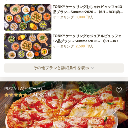
TONKYケータリングおしゃれビュッフェ13
品プラン～Summer2026～《6/1～8/31納品
可能》
ケータリング
3,000
円
/人
Volumey-パーティーベーシック
オードブル
800
円
/人
TONKYケータリングカジュアルビュッフェ
12品プラン～Summer2026～《6/1～8/31
納品可能》
ケータリング
2,500
円
/人
全てのプランを見る（16件）
オードブル
1日前15時
締切
TONKYケータリング軽食ビュッフェ9品プラ
その他プランと詳細条件を表示
10,000
最低ご注文金額
円
ン～Summer2026～《6/1～8/31納品可能》
ケータリング
2,000
円
/人
ケータリング
3日前17時
締切
PIZZA-LA(ピザーラ)
45,000
最低ご注文金額
円
TONKYケータリングおしゃれフィンガーフ
4.81
13
件
ード12品プラン～Summer2026～《6/1～
8/31納品可能》
ケータリング
3,000
円
/人
TONKYケータリングカジュアルフィンガー