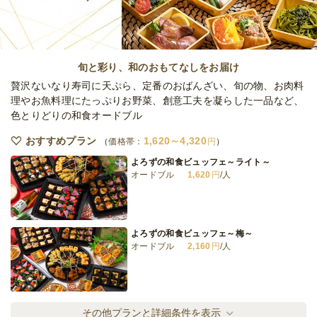
全品小分けのおつまみ小鉢コースースタンダ
ードー
旬と彩り、和のおもてなしをお届け
オードブル
2,160
円
/人
贅沢ないなり寿司に天ぷら、定番のおばんざい、旬の物、お肉料
理やお魚料理にたっぷりお野菜、創意工夫を凝らした一品など、
色とりどりの和食オードブル
韓国お肉堪能コースースタンダードー
オードブル
2,160
円
/人
おすすめプラン
1,620～4,320
価格帯：
円
よろずの和食ビュッフェ～ライト～
オードブル
1,620
円
/人
全品小分けの韓国おつまみ小鉢コース
オードブル
2,500
円
/人
よろずの和食ビュッフェ～梅～
オードブル
2,160
円
/人
全てのプランを見る（15件）
オードブル
2日前15時
締切
よろずの和食ビュッフェ～竹～
その他プランと詳細条件を表示