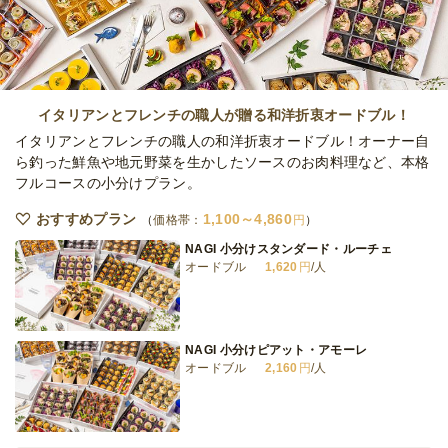
オードブル
2日前19時
締切
月・火・水
定休日
15,000
最低ご注文金額
円
イタリアンとフレンチの職人が贈る和洋折衷オードブル！
イタリアンとフレンチの職人の和洋折衷オードブル！オーナー自
ら釣った鮮魚や地元野菜を生かしたソースのお肉料理など、本格
フルコースの小分けプラン。
おすすめプラン
1,100～4,860
価格帯：
円
NAGI 小分けスタンダード・ルーチェ
オードブル
1,620
円
/人
NAGI 小分けピアット・アモーレ
オードブル
2,160
円
/人