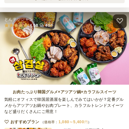
ケータリング
2,700
円
/人
とんテジジャン
ナチュラルカップインボリューミー
4.58
40
件
ケータリング
3,800
円
/人
ナチュラルカップインラグジュアリー
ケータリング
5,300
円
/人
ナチュラルダイニングスタンダード
ケータリング
2,600
円
/人
お肉たっぷり韓国グルメ×アツアツ鍋×カラフルスイーツ
気軽にオフィスで韓国居酒屋を楽しんでみてはいかが？定番グル
メからアツアツお鍋やお肉プレート、カラフルトレンドスイーツ
など盛りだくさんにご用意！
ネオダイニングボリューミー
ケータリング
3,700
円
/人
おすすめプラン
1,080～5,400
価格帯：
円