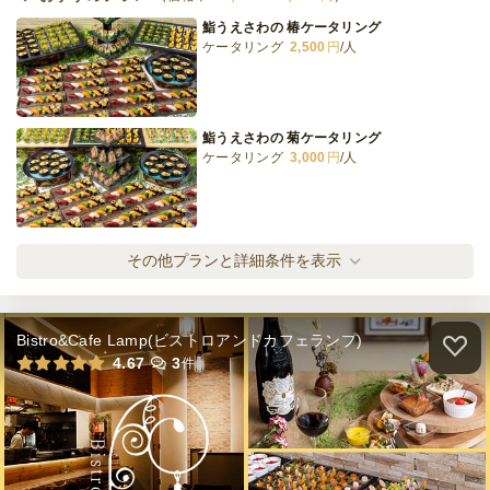
鮨うえさわの 椿ケータリング
ケータリング
2,500
円
/人
PIZZA-LAが贈る厳選3種プラン
オードブル
12,420
円
/人
鮨うえさわの 菊ケータリング
ケータリング
3,000
円
/人
全てのプランを見る（20件）
オードブル
2日前12時
締切
出張鮨あり！鮨うえさわ 桜ケータリング
その他プランと詳細条件を表示
10,920
最低ご注文金額
円
ケータリング
3,500
円
/人
Bistro&Cafe Lamp(ビストロアンドカフェランプ)
出張鮨あり！鮨うえさわ 葵ケータリング
4.67
3
件
ケータリング
4,500
円
/人
出張鮨あり！鮨うえさわ 雅ケータリング