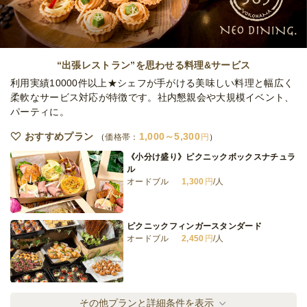
5日前12時
締切
日・土
定休日
15,000
最低ご注文金額
円
“出張レストラン”を思わせる料理&サービス
利用実績10000件以上★シェフが手がける美味しい料理と幅広く
柔軟なサービス対応が特徴です。社内懇親会や大規模イベント、
パーティに。
おすすめプラン
1,000～5,300
価格帯：
円
《小分け盛り》ピクニックボックスナチュラ
ル
オードブル
1,300
円
/人
ピクニックフィンガースタンダード
オードブル
2,450
円
/人
ナチュラルカップインスタンダード
その他プランと詳細条件を表示