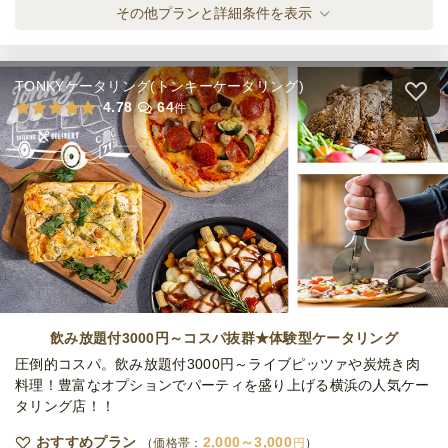
Catering-スタンダード
その他プランと詳細条件を表示
ケータリング
1,200
円
/人
TONKYケータリング(トンキーケータリング)
Catering-ボリューミー・ザ・デリ
4.78
64
件
ケータリング
1,400
円
/人
Catering-フル・オブ・ミート
ケータリング
1,700
円
/人
Catering-オールスターパック
ケータリング
2,000
円
/人
飲み放題付3000円～コスパ抜群★体験型ケータリング
圧倒的コスパ。飲み放題付3000円～ライブピッツァや炭焼き肉
料理！豊富なオプションでパーティを盛り上げる横浜の人気ケー
タリング店！！
Volumey-プチパーティー
オードブル
500
円
/人
おすすめプラン
2,000～3,000
価格帯：
円