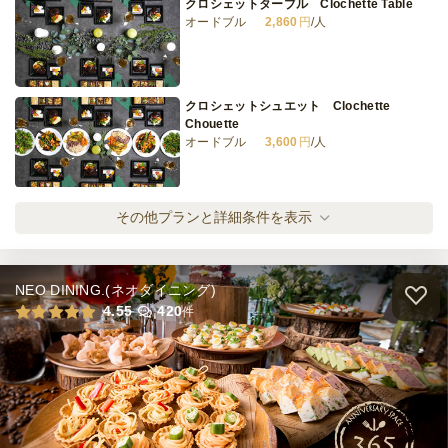
クロシェットターブル Clochette Table
オードブル
2,860
円
/人
クロシェットシュエット Clochette
Chouette
オードブル
3,600
円
/人
クロシェットカドー Clochette Cadeau
その他プランと詳細条件を表示
オードブル
4,600
円
/人
NEO DINING.(ネオダイニング)
クロシェットグラン Clochette Grand
4.55
420
件
オードブル
6,200
円
/人
全てのプランを見る（4件）
オードブル