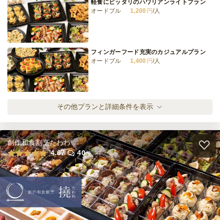
軽食にピッタリのハワリアンライトプラン
2日前12時
締切
オードブル
1,200
円
/人
15,000
最低ご注文金額
円
フィンガーフード充実のカジュアルプラン
オードブル
1,400
円
/人
みんな大好きミニバーガー付スタンダードプ
その他プランと詳細条件を表示
ラン
オードブル
1,700
円
/人
創作和食割烹たわわ
マグロ＆エビ＆サーモン！魚de魚ga魚プラ
4.67
40
件
ン
オードブル
2,200
円
/人
ビーフ&ポーク＆チキン！肉de肉ga肉プラン
オードブル
2,600
円
/人