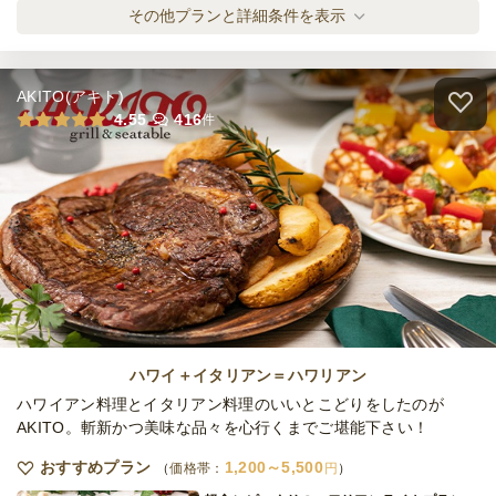
NAGI 小分けピアット・フェスタ
その他プランと詳細条件を表示
オードブル
2,700
円
/人
AKITO(アキト)
NAGI 温製も楽しむ！小分けピアット・オー
4.55
416
件
ロ
オードブル
3,780
円
/人
NAGI 温製も楽しむ！小分けピアット・プレ
ミオ
オードブル
4,860
円
/人
NAGI DINING 小分けプチプラン
オードブル
1,100
円
/人
ハワイ＋イタリアン＝ハワリアン
ハワイアン料理とイタリアン料理のいいとこどりをしたのが
AKITO。斬新かつ美味な品々を心行くまでご堪能下さい！
全てのプランを見る（6件）
おすすめプラン
1,200～5,500
価格帯：
円
オードブル