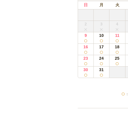
アサヒスーパードライ缶 350
日
月
火
10本
ハイボール・レモン
2
3
4
トリスハイボール缶 350ml
9
10
11
ハイボール・レモン
トリスハイボール缶 350ml
16
17
18
ソフトドリンク20
23
24
25
バヤリースオレンジ 缶 245m
30
31
ソフトドリンク30
バヤリースオレンジ 缶 245m
ノンアルコール20本
オールフリー 缶 350ml 