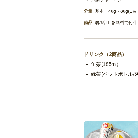
分量
基本：40g～80g(1
備品
箸/紙皿 を無料で付
ドリンク（2商品）
缶茶(185ml)
緑茶(ペットボトル/50