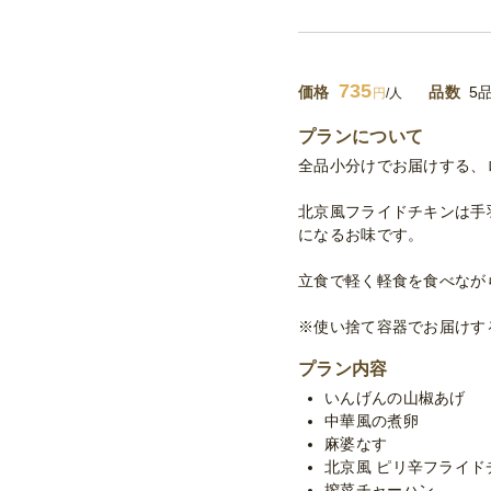
735
価格
品数
5
円
/人
プランについて
全品小分けでお届けする、
北京風フライドチキンは手
になるお味です。
立食で軽く軽食を食べなが
※使い捨て容器でお届けす
プラン内容
いんげんの山椒あげ
中華風の煮卵
麻婆なす
北京風 ピリ辛フライド
搾菜チャーハン