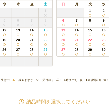
ml 5本/サッポロ黒ラベル缶 350ml 5本/トリスハイボール缶 350ml 10本/こ
水
木
金
土
日
月
火
水
1
1
2
サワー20本セット
5
6
7
8
6
7
8
9
 10本/こだわり酒場のレモンサワー 350ml 10本
12
13
14
15
13
14
15
16
サワー30本セット
 15本/こだわり酒場のレモンサワー 350ml 15本
19
20
21
22
20
21
22
23
本セット
26
27
28
29
27
28
29
30
l 5本/三ツ矢サイダー 缶 250ml 5本/伊藤園 お～いお茶 缶 340ml 5本/サントリー
本セット
l 5本/三ツ矢サイダー 缶 250ml 5本/伊藤園 お～いお茶 缶 340ml 10本/サントリ
受付中
残りわずか
受付終了
14時まで可
14時以降可
セット(ビール・カシスオレンジ)
10本/のんあるカシスオレンジ 缶 350ml 10本
納品時間を選択してください