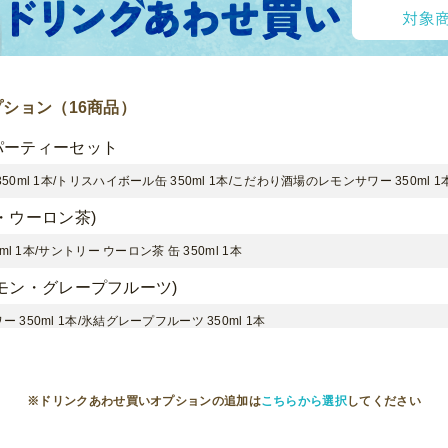
ション（16商品）
パーティーセット
0ml 1本/トリスハイボール缶 350ml 1本/こだわり酒場のレモンサワー 350ml 1
・ウーロン茶)
l 1本/サントリー ウーロン茶 缶 350ml 1本
モン・グレープフルーツ)
350ml 1本/氷結グレープフルーツ 350ml 1本
セット
 350ml 1本/伊勢角屋麦酒 ヒメホワイト 缶 350ml 1本
※ドリンクあわせ買いオプションの追加は
こちらから選択
してください
ット(ビール・カシスオレンジ)