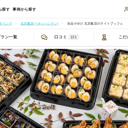
ら探す
事例から探す
タリング
北京飯店(ペキンハンテン)
全品小分け 北京飯店のライトブッフェ
プラン一覧
口コミ
こだ
221