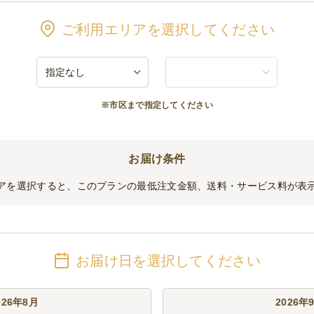
1本/のんあるカシスオレンジ 缶 350ml 1本
ご利用エリアを選択してください
本/三ツ矢サイダー 缶 250ml 1本
セット
※市区まで指定してください
ml 1本/なっちゃん りんご ペット 280ml 1本
ml 10本/サッポロ黒ラベル缶 350ml 10本
お届け条件
アを選択すると、このプランの最低注文金額、送料・サービス料が表
ml 15本/サッポロ黒ラベル缶 350ml 15本
0ml 5本/サッポロ黒ラベル缶 350ml 5本/トリスハイボール缶 350ml 5本/こだ
お届け日を選択してください
026年8月
2026年