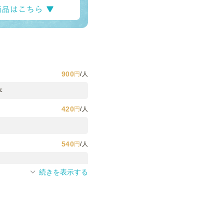
900
円
/人
本
420
円
/人
540
円
/人
続きを表示する
1,500
円
/人
500
円
/人