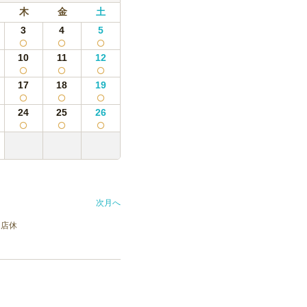
だわり酒場のレモンサワー 350ml
木
金
土
3
4
5
5,500
円
/人
10
11
12
17
18
19
8,200
円
/人
24
25
26
4,400
円
/人
 ウーロン茶 缶 350ml 5本
6,600
円
/人
次月へ
ー ウーロン茶 缶 350ml 10本
店休
5,000
円
/人