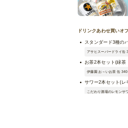
ドリンクあわせ買いオプ
スタンダード3種の
アサヒスーパードライ缶 35
お茶2本セット(緑茶
伊藤園 お～いお茶 缶 340m
サワー2本セット(レ
こだわり酒場のレモンサワー 
クラフトビール2本
伊勢角屋麦酒 ペｰルエｰル 缶
ノンアルコール2本セ