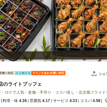
ジ
見積り対応
インボイス
ドリンクあわせ買い対応
シェ
店のライトブッフェ
華・ロケで人気・老舗・手作り・コスパ良し・北京風フライド
料理・味
4.36
雰囲気
4.17
サービス
4.33
コスパ
4.58