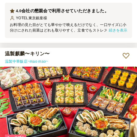
会社の懇親会で利用させていただきました。
4.0
YOTEL東京銀座
様
お料理の見た目がとても華やかで映えるだけでなく、一口サイズに小
続きを表示
分けにされた前菜はどれも取りやすく、立食でもストレスなく楽しめ
ました。温かい料理をそのまま温かい状態で提供できる工夫がされて
いたのも大変好評でした。 一番嬉しかったのはお肉料理の満足感で
す。ケータリングだと量が控えめなイメージもありましたが、十分な
ボリュームがあり男性社員も大満足でした。 見た目の美しさ、食べ
温製麒麟〜キリン〜
やすさ、そしてしっかりとした満足感と、欲しい要素がすべて揃った
温製中華飯店~mao mao~
素晴らしい内容でした。またイベントの際にはぜひリピートしたいで
す。