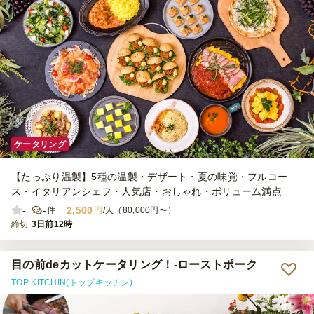
ケータリング
【たっぷり温製】5種の温製・デザート・夏の味覚・フルコー
ス・イタリアンシェフ・人気店・おしゃれ・ボリューム満点
-
-
2,500
件
円
/人（80,000円〜）
締切
3日前12時
目の前deカットケータリング！-ローストポーク
TOP KITCHIN(トップキッチン)