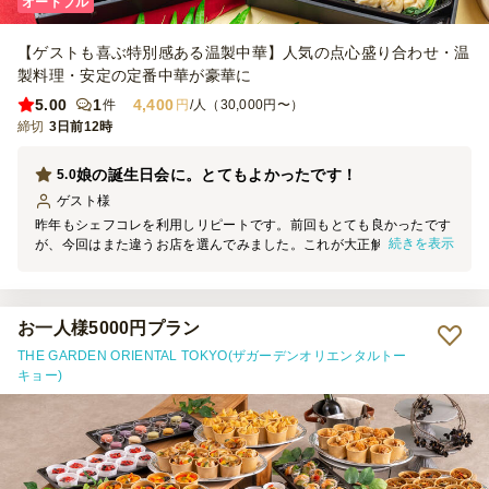
オードブル
【ゲストも喜ぶ特別感ある温製中華】人気の点心盛り合わせ・温
製料理・安定の定番中華が豪華に
5.00
1
4,400
件
円
/人（30,000円〜）
締切
3日前12時
娘の誕生日会に。とてもよかったです！
5.0
ゲスト
様
昨年もシェフコレを利用しリピートです。前回もとても良かったです
続きを表示
が、今回はまた違うお店を選んでみました。これが大正解！見た目も
味も全て最高でした。費用調整のために追加でお寿司も頼みました
が、とても美味しかったです。 お料理をみんなで温めたりする作業
が盛り上がって良いです。また利用します！
お一人様5000円プラン
THE GARDEN ORIENTAL TOKYO(ザガーデンオリエンタルトー
キョー)