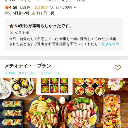
4.56
8
3,200
件
円
/人（74,000円〜）
締切
5日前12時
定休日
日・祝
対応が素晴らしかったです。
5.0
ゲスト
様
当日、自分たちで用意していた 食事も一緒に陳列してくれたり 準備
続きを表示
されたあともすぐ退出せず 写真撮影を手伝ってくれたり 何から何ま
で文句のつけようのない 対応でした。 またお願いします！
メテオナイト・プラン
STONE PLATE(ストーンプレート)