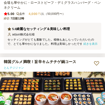
会場も華やかに・ローストビーフ・デミグラスハンバーグ・ペン
ネクリーム
5.00
1
4,000
件
円
/人（50,000円〜）
締切
7日前12時
綺麗なセッティング＆美味しい料理
5.0
adjust株式会社
様
セッティングがとても素敵でした。植物もあしらっていただいたの
続きを表示
で、とても華やかになりました。料理は美味しかったです。うちの会
社の場合、量もちょうど良かったです。大食いの社員がいる場合は、
何か別途追加で用意しておいてもいいかもしれません。
韓国グルメ満喫！旨辛キムチチゲ鍋コース
とんテジジャン