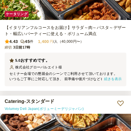
ケータリング
【イタリアンフルコースをお届け】サラダ～肉～パスタ～デザー
ト・幅広いパーティーに使える・ボリューム満点
4.43
45
1,400
件
円
/人（40,000円〜）
締切
3日前17時
おすすめです。
5.0
株式会社グローバルエイト
様
セミナー会場での懇親会のシーンでご利用させて頂いております。
続きを表示
いつもご丁寧にご対応して頂き、 前準備や後片づけなどもしっかり
とご対応頂き、大変感謝しております。 今後も継続してリピートし
て利用していく予定です。
Catering-スタンダード
Volumey Deli Japan(ボリューミーデリジャパン)