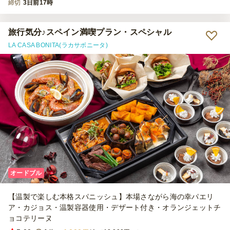
締切
3日前17時
旅行気分♪スペイン満喫プラン・スペシャル
LA CASA BONITA(ラカサボニータ)
オードブル
【温製で楽しむ本格スパニッシュ】本場さながら海の幸パエリ
ア・カジョス・温製容器使用・デザート付き・オランジェットチ
ョコテリーヌ