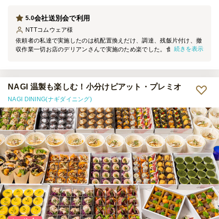
会社送別会で利用
5.0
NTTコムウェア
様
依頼者の私達で実施したのは机配置換えだけ、調達、残飯片付け、撤
続きを表示
収作業一切お店のデリアンさんで実施のため楽でした。食べ物の味は
アルコールにもソフトドリンクにもものすごく相性が良いです。配膳
の飾りつけも綺麗で清潔感があります。お越しいただいたスタッフさ
んは初めてだと迷いがちな弊社ビルでも臨機応変に対応いただきまし
た。
NAGI 温製も楽しむ！小分けピアット・プレミオ
NAGI DINING(ナギダイニング)