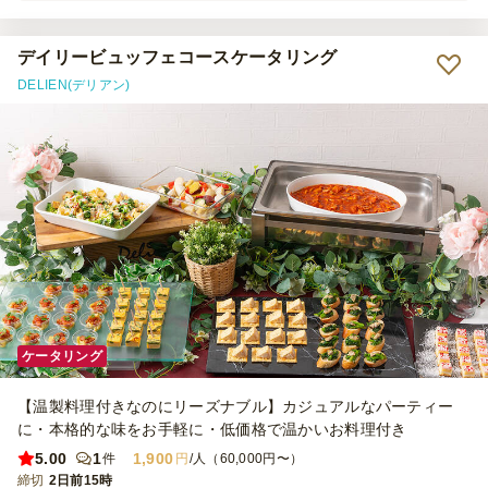
ローストビーフやラペなど種類もボリュームも多く非常に好評でし
た。
デイリービュッフェコースケータリング
DELIEN(デリアン)
ケータリング
【温製料理付きなのにリーズナブル】カジュアルなパーティー
に・本格的な味をお手軽に・低価格で温かいお料理付き
5.00
1
1,900
件
円
/人（60,000円〜）
締切
2日前15時