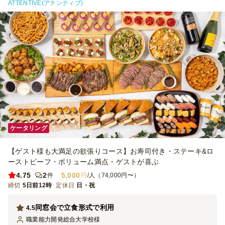
ATTENTIVE(アテンティブ)
ケータリング
【ゲスト様も大満足の欲張りコース】お寿司付き・ステーキ&ロ
ーストビーフ・ボリューム満点・ゲストが喜ぶ
4.75
2
5,000
件
円
/人（74,000円〜）
締切
5日前12時
定休日
日・祝
同窓会で立食形式で利用
4.5
職業能力開発総合大学校
様