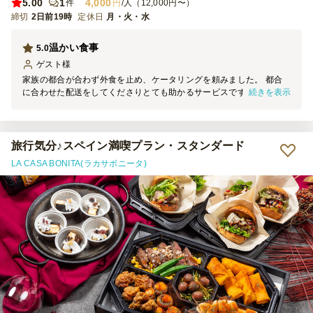
5.00
1
4,000
件
円
/人（12,000円〜）
締切
2日前19時
定休日
月・火・水
温かい食事
5.0
ゲスト
様
家族の都合が合わず外食を止め、ケータリングを頼みました。 都合
続きを表示
に合わせた配送をしてくださりとても助かるサービスです。 食事を
温める機能があり、肉料理など温い飯が食べれて満足です。
旅行気分♪スペイン満喫プラン・スタンダード
LA CASA BONITA(ラカサボニータ)