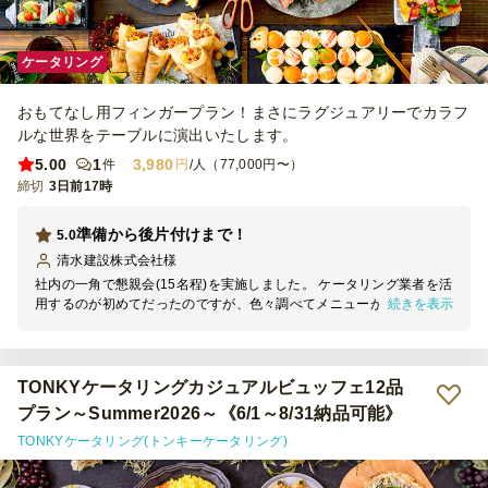
ケータリング
おもてなし用フィンガープラン！まさにラグジュアリーでカラフ
ルな世界をテーブルに演出いたします。
5.00
1
3,980
件
円
/人（77,000円〜）
締切
3日前17時
準備から後片付けまで！
5.0
清水建設株式会社
様
社内の一角で懇親会(15名程)を実施しました。 ケータリング業者を活
続きを表示
用するのが初めてだったのですが、色々調べてメニューがたくさんあ
るこちらのお店にしました。 お料理＋飲み放題のプランにしまし
た。事前に、会場の様子が分かるような(画像、平面図、什器サイズ
など)簡単な資料をメールでお送りしたこともよかったのか、お料理
の配膳やちょっとした飾りつけ(テーブルクロスと造花)もあり、当日
TONKYケータリングカジュアルビュッフェ12品
は問題なく開始できました。 片付けも非常にスムーズで、２０～３
プラン～Summer2026～《6/1～8/31納品可能》
０分程で完了しました。常駐のスタッフも丁寧な接客で、また機会が
TONKYケータリング(トンキーケータリング)
あればこちらに依頼したいと思いました。 誠にありがとうございま
した。