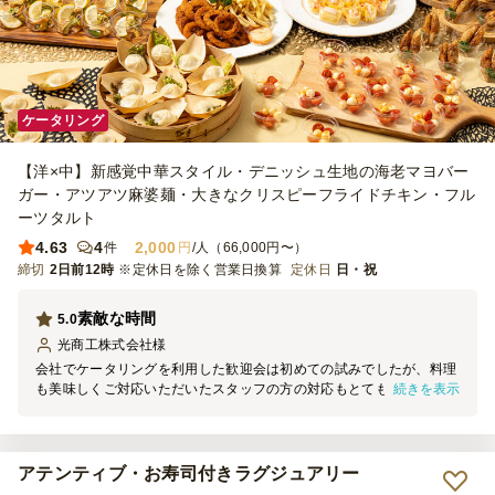
ケータリング
【洋×中】新感覚中華スタイル・デニッシュ生地の海老マヨバー
ガー・アツアツ麻婆麺・大きなクリスピーフライドチキン・フル
ーツタルト
4.63
4
2,000
件
円
/人（66,000円〜）
締切
2日前12時
※定休日を除く営業日換算
定休日
日・祝
素敵な時間
5.0
光商工株式会社
様
会社でケータリングを利用した歓迎会は初めての試みでしたが、料理
続きを表示
も美味しくご対応いただいたスタッフの方の対応もとても良く、社員
一同が楽しむことができたと思います。 食事メニューの配置もアレ
ンジも素敵で、選んでよかったと思いますので、ぜひまた利用させて
ください！
アテンティブ・お寿司付きラグジュアリー