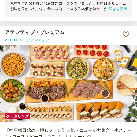
お寿司付きの料理と飲み放題コースをつけました。料理はボリューム
続きを表示
も味も良かったです。飲み放題コースも日本酒は無かったですがドイ
ツのホワイトビールが好評でした。スタッフの方も親切でなれてらっ
しゃるのでテーブルのセッティングもアドバイスをいただきました。
最後は記念写真も引き受けていただきました。55人の規模でお一人の
スタッフだったので忙しそうにしていました。ゴミも全て持ち帰って
アテンティブ・プレミアム
いただけてとても良かったです。
ATTENTIVE(アテンティブ)
ケータリング
【幹事様目線の一押しプラン】人気メニューが大集合・牛ステー
キ&ローストビーフ・コスパ、ボリューム◎