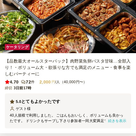
ケータリング
【品数最大オールスターパック】肉野菜魚卵パスタ甘味…全部入
り！・ボリューム大・欲張りな方でも満足のメニュー・食事を楽
しむパーティーに
4.70
72
2,000
件
円
/人（40,000円〜）
締切
3日前17時
とてもよかったです
5.0
ゲスト
様
40人規模で利用しました。 ごはんもおいしく、ボリュームも良かっ
続きを表示
たです。 ドリンクもサーブし下さり参加者一同大変満足でした。 ま
た、当日のスタッフの方も非常に器量がよく好印象でした。 次回も
利用したいです。