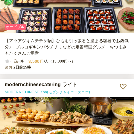
オードブル
【アツアツキムチチゲ鍋】ひもを引っ張ると温まる容器でお鍋気
分♪・プルコギキンパやチヂミなどの定番韓国グルメ・おつまみ
もたくさんご用意
-
-
3,500
件
円
/人（15,000円〜）
締切
2日前15時
modernchinesecatering-ライト-
MODERN CHINESE Koh(モダンチャイニーズコウ)