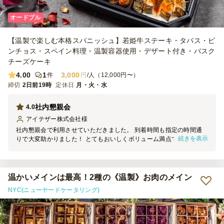
オードブル
【温製で楽しむ本格スパニッシュ】若姫牛ステーキ・タパス・ピ
ンチョス・スペイン料理・温製容器使用・デザート付き・バスク
チーズケーキ
4.00
1
3,000
件
円
/人（12,000円〜）
締切
2日前19時
定休日
月・火・水
社内懇親会
4.0
アイテザー株式会社
様
社内懇親会で利用させていただきました。 到着時間も指定の時間通
続きを表示
りで大変助かりました！ とてもおいしくボリューム満点で従業員満
足でした！ とくにハラミが大人気でした！ また利用させていただき
ます。
温かいメインは最高！2種の《温製》お肉のメイン
NYC(ニューヤードケータリング)