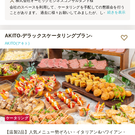
株式会社オービックビジネスコンサルタント
様
会社のスペースを利用して、ケータリングを手配しての懇親会を行う
続きを表示
ことがあります。 過去に様々お願いしてみましたが、しっかり花や
緑で装飾してくださり、テーブルクロスも引いて貰って綺麗な仕上が
り。 ありがちなプラコップではなく、ガラスのグラスでの手配も出
来て、飲み物のサーブもお任せ出来て満足でした。 肝心のお料理も
しっかり本格派。次回もお願いしたい。
AKITO-デラックスケータリングプラン-
AKITO(アキト)
ケータリング
【温製2品】人気メニュー勢ぞろい・イタリアン&ハワイアン・