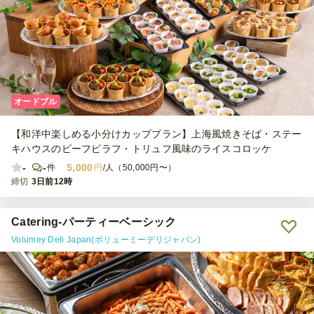
オードブル
【和洋中楽しめる小分けカッププラン】上海風焼きそば・ステー
キハウスのビーフピラフ・トリュフ風味のライスコロッケ
-
-
5,000
件
円
/人（50,000円〜）
締切
3日前12時
Catering-パーティーベーシック
Volumey Deli Japan(ボリューミーデリジャパン)