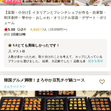
オードブル
【温製・小分け】イタリアンとフレンチシェフが作る・自家製・
和洋創作・華やか・おしゃれ・オリジナル容器・デザート・ボリ
ューム
5.00
2
4,860
件
円
/人（15,000円〜）
締切
2日前12時
とても美味しかったです！
5.0
ゲスト
様
人数が多かったため、取り分けのことを考えて、カップに入っている
続きを表示
プランから選びました。 結果、大正解でした！ 品数も多く、全てと
ても美味しかったです！紐を引いて温める品もあり、子供も楽しんで
おりました。 いろんな種類のお料理を食べられて幸せな1日になりま
した。
韓国グルメ満喫！まろやか豆乳チゲ鍋コース
とんテジジャン