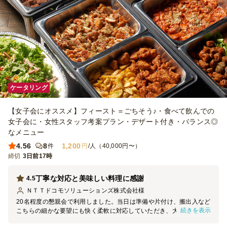
ケータリング
【女子会にオススメ】フィースト＝ごちそう♪・食べて飲んでの
女子会に・女性スタッフ考案プラン・デザート付き・バランス◎
なメニュー
4.56
8
1,200
件
円
/人（40,000円〜）
締切
3日前17時
丁寧な対応と美味しい料理に感謝
4.5
ＮＴＴドコモソリューションズ株式会社
様
20名程度の懇親会で利用しました。当日は準備や片付け、搬出入など
続きを表示
こちらの細かな要望にも快く柔軟に対応していただき、大変助かりま
した。お料理も美味しく、参加者からも好評で、安心して会を進行で