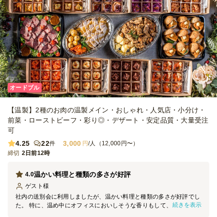
オードブル
【温製】2種のお肉の温製メイン・おしゃれ・人気店・小分け・
前菜・ローストビーフ・彩り◎・デザート・安定品質・大量受注
可
4.25
22
3,000
件
円
/人（12,000円〜）
締切
2日前12時
温かい料理と種類の多さが好評
4.0
ゲスト
様
社内の送別会に利用しましたが、温かい料理と種類の多さが好評でし
続きを表示
た。 特に、温め中にオフィスにおいしそうな香りもして、その香り
につられたのか開始時間にスムーズに人があつまりました。 また、