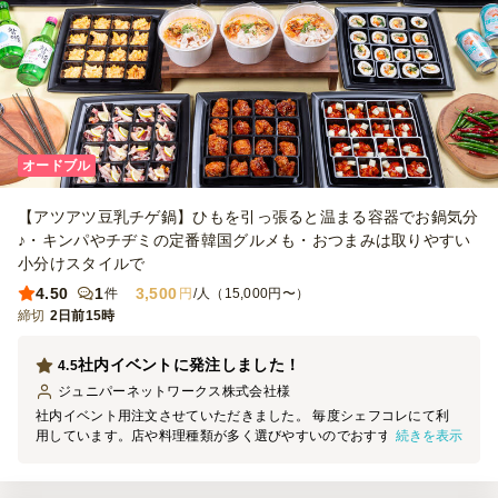
オードブル
【アツアツ豆乳チゲ鍋】ひもを引っ張ると温まる容器でお鍋気分
♪・キンパやチヂミの定番韓国グルメも・おつまみは取りやすい
小分けスタイルで
4.50
1
3,500
件
円
/人（15,000円〜）
締切
2日前15時
社内イベントに発注しました！
4.5
ジュニパーネットワークス株式会社
様
社内イベント用注文させていただきました。 毎度シェフコレにて利
続きを表示
用しています。店や料理種類が多く選びやすいのでおすすめです。
料理が小分けて、食べやすかったです。 料理も美味しくて、温める
式で最適です。 再度発注したいと思います。