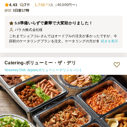
4.43
7
1,700
件
円
/人（40,000円〜）
締切
3日前17時
準備いらずで豪華で大変助かりました！
5.0
パラカ株式会社
様
これまでシェフコレさんではオードブルの注文が多かったですが、今
続きを表示
回初のケータリングプランを注文。ケータリングの方が食事を並べる
手間もなく、豪華で、あたたかく、とてもよかったです。飲み放題も
プレミアムはかなりの充実度で好評でした。オフィスの中だけどちょ
っと特別に、でもコスパは抜群に良く、大変助かりました。急な注文
でしたが柔軟にご対応いただけてありがたかったです。また次回も利
Catering-ボリューミー・ザ・デリ
用させていただきます。
Volumey Deli Japan(ボリューミーデリジャパン)