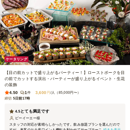
ケータリング
【目の前カットで盛り上がるパーティー！】ローストポークを目
の前でカットする演出・パーティーが盛り上がるイベント・生花
の装飾
4.50
1
3,600
件
円
/人（85,000円〜）
締切
5日前17時
とても満足です
4.5
ビーイーエー
様
スタッフの対応が素晴らしかったです。飲み放題プランを選んだので
続きを表示
すが、来客のお土産ワインも機転を利かせてサーブテーブルに並べ