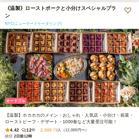
《温製》ローストポークと小分けスペシャルプラ
ン
NYC(ニューヤードケータリング)
オードブル
【温製】ホカホカのメイン・おしゃれ・人気店・小分け・前菜・
ローストビーフ・デザート・1000食など大量受注可能！
4.42
12
2,500
件
円
/人（12,000円〜）
締切
2日前12時