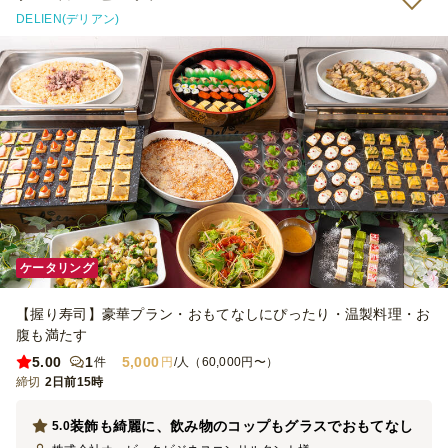
です。 料理がおいしかったので会終了までにほとんどなくなってい
DELIEN(デリアン)
ました。 足りないというわけではなかったので、フードロスの観点
からも貢献できたかなと思います。 また利用させていただきます。
ケータリング
【握り寿司】豪華プラン・おもてなしにぴったり・温製料理・お
腹も満たす
5.00
1
5,000
件
円
/人（60,000円〜）
締切
2日前15時
装飾も綺麗に、飲み物のコップもグラスでおもてなし
5.0