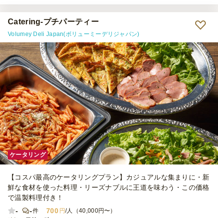
きました。また機会があればぜひ利用したいと思います。
Catering-プチパーティー
Volumey Deli Japan(ボリューミーデリジャパン)
ケータリング
【コスパ最高のケータリングプラン】カジュアルな集まりに・新
鮮な食材を使った料理・リーズナブルに王道を味わう・この価格
で温製料理付き！
-
-
700
件
円
/人（40,000円〜）