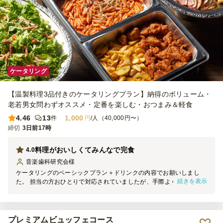
ケータリング
【温製料理3品付きのケータリングプラン】納得のボリューム・
老若男女問わずオススメ・定番を楽しむ・おつまみ＆軽食
4.46
13
1,000
件
円
/人（40,000円〜）
締切
3日前17時
料理がおいしくてみんなで完食
4.0
音楽歯科研究会
様
ケータリングのベーシックプラン＋ドリンクの内容でお願いしまし
続きを表示
た。 担当の方おひとりで対応されていましたが、手際よくご準備い
ただいて開始前にちゃんと整っていました。 ４０名以上の会だった
ため一度にドリンクの注文は難しいとのことで、いらした方から順に
ドリンクを注文いただくという手順をご提案いただきましたところ、
スムーズにいきました。担当の方の臨機応変なご対応、ご提案に感謝
プレミアムビュッフェコース