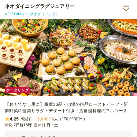
ネオダイニングラグジュアリー
NEO DINING.(ネオダイニング)
ケータリング
【おもてなし用に】豪華13品・自慢の絶品ローストビーフ・新
鮮野菜の健康サラダ・デザート付き・店自慢料理のフルコース
4.25
2
5,000
件
円
/人（170,000円〜）
締切
7日前15時
定休日
日・土