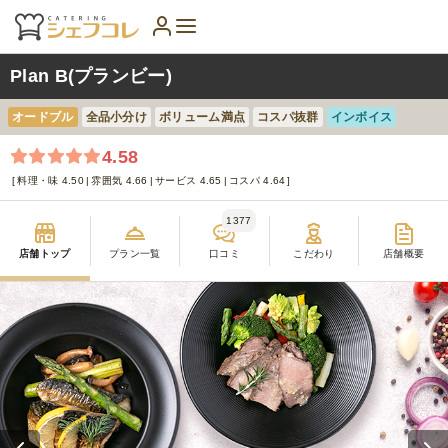
Plan B(プランビー)
オードブル
全品小分け
ボリューム満点
コスパ抜群
インボイス
4.58
料理・味 4.50
雰囲気 4.66
サービス 4.65
コスパ 4.64
1377
店舗トップ
プラン一覧
口コミ
こだわり
店舗概要