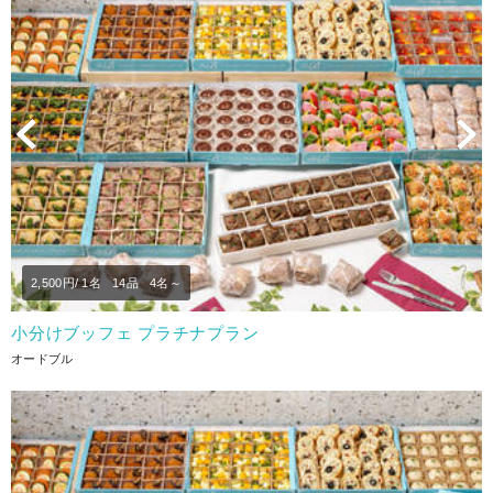
Previous
N
2,500
円/ 1名
14品
4名～
小分けブッフェ プラチナプラン
オードブル