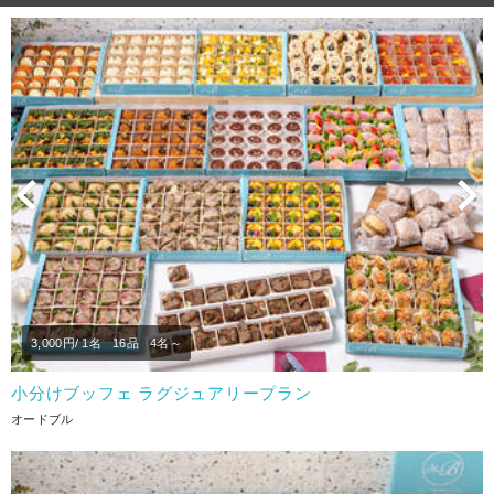
Previous
N
3,000
円/ 1名
16品
4名～
小分けブッフェ ラグジュアリープラン
オードブル