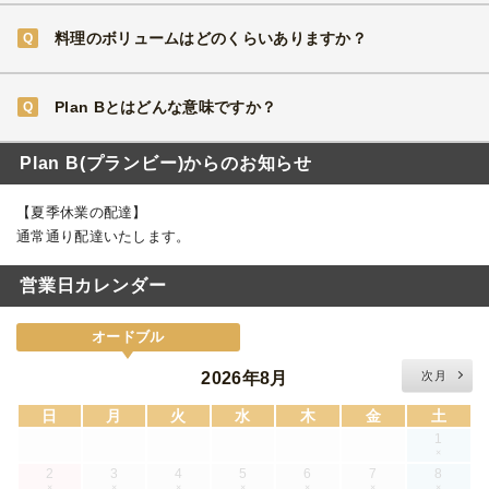
料理のボリュームはどのくらいありますか？
Plan Bとはどんな意味ですか？
Plan B(プランビー)からのお知らせ
【夏季休業の配達】
通常通り配達いたします。
営業日カレンダー
オードブル
2026年8月
次月
日
月
火
水
木
金
土
1
×
2
3
4
5
6
7
8
×
×
×
×
×
×
×