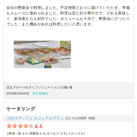
会社の懇親会で利用しました。予定時間どおりに届けていただき、準備
もスムーズに進められました。料理は見た目が華やかで、どれも美味し
く、参加者からも好評でした。ボリュームも十分で、懇親会にぴったり
でした。また機会があれば利用したいと思います。
日立グローバルライフソリューションズ(株) 様
2026年8月05日
東京都港区
ケータリング
小分けブッフェ カジュアルプラン
ひとり1,000円
50名
4.5
料理・味 4.0
雰囲気 5.0
サービス 4.5
コスパ 4.5