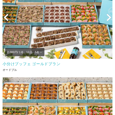
Previous
N
2,000
円/ 1名
12品
5名～
小分けブッフェ ゴールドプラン
オードブル