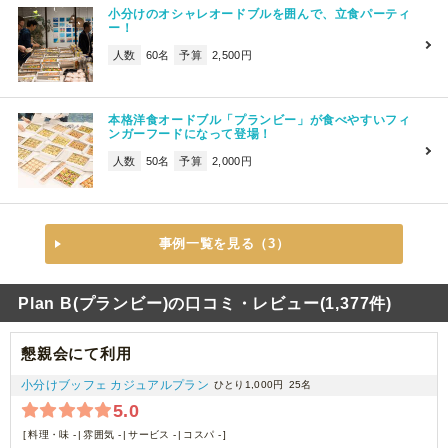
小分けのオシャレオードブルを囲んで、立食パーティ
ー！
人数
60名
予算
2,500円
本格洋食オードブル「プランビー」が食べやすいフィ
ンガーフードになって登場！
人数
50名
予算
2,000円
事例一覧を見る（3）
Plan B(プランビー)の口コミ・レビュー(1,377件)
懇親会にて利用
小分けブッフェ カジュアルプラン
ひとり1,000円
25名
5.0
料理・味 -
雰囲気 -
サービス -
コスパ -