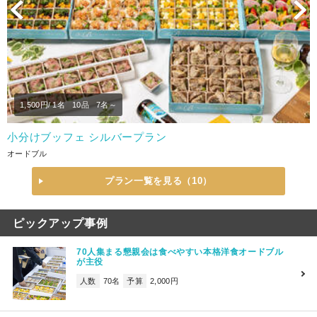
Previous
N
1,500
円/ 1名
10品
7名～
小分けブッフェ シルバープラン
オードブル
プラン一覧を見る（10）
ピックアップ事例
70人集まる懇親会は食べやすい本格洋食オードブル
が主役
人数
70名
予算
2,000円