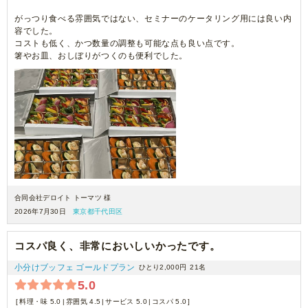
がっつり食べる雰囲気ではない、セミナーのケータリング用には良い内
容でした。
コストも低く、かつ数量の調整も可能な点も良い点です。
箸やお皿、おしぼりがつくのも便利でした。
合同会社デロイト トーマツ 様
2026年7月30日
東京都千代田区
コスパ良く、非常においしいかったです。
小分けブッフェ ゴールドプラン
ひとり2,000円
21名
5.0
料理・味 5.0
雰囲気 4.5
サービス 5.0
コスパ 5.0