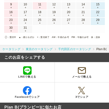
9
10
11
12
13
14
15
○
○
○
○
○
○
○
16
17
18
19
20
21
22
○
○
○
○
○
○
○
23
24
25
26
27
28
29
○
○
○
○
○
○
○
30
31
○
○
◯
：受付中
▲
：残りわずか
×
：受付終了
AM
：午前のみ可
PM
：午後のみ可
休
：店休
ケータリング
東京のケータリング
千代田区のケータリング
Plan B
このお店をシェアする
LINEで教える
メールで教える
Facebookでシェア
Xでシェア
Plan B(プランビー)に似たお店