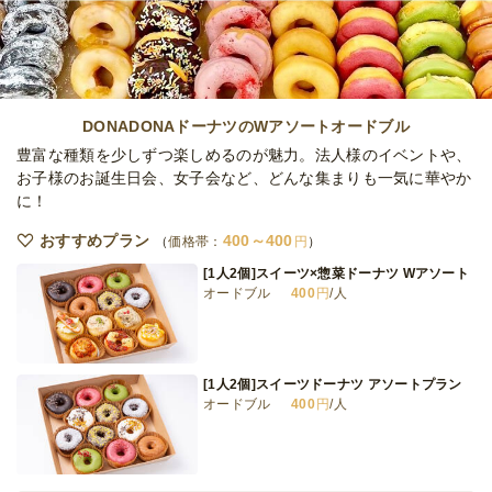
プラン
オードブル
630
円
/人
〈かわいいフォルムにうっとり〉ミニ丸コッ
ペプラン
DONADONAドーナツのWアソートオードブル
オードブル
1,200
円
/人
豊富な種類を少しずつ楽しめるのが魅力。法人様のイベントや、
お子様のお誕生日会、女子会など、どんな集まりも一気に華やか
に！
〈生地の食感を楽しめる〉惣菜ミニクロワッ
サン
おすすめプラン
400～400
価格帯：
円
オードブル
1,200
円
/人
[1人2個]スイーツ×惣菜ドーナツ Wアソート
オードブル
400
円
/人
〈贅沢に生クリーム使用〉3種のミニフレン
チトースト
オードブル
1,250
円
/人
[1人2個]スイーツドーナツ アソートプラン
オードブル
400
円
/人
全てのプランを見る（11件）
オードブル
2日前16時