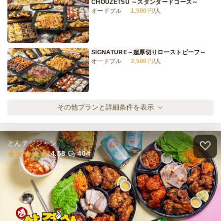
CHOUZETSU ～スタンダードコース～
オードブル
1,500
円
/人
≪LINER≫デザート：ライトプラン
オードブル
700
円
/人
SIGNATURE～超厚切りローストビーフ～
オードブル
2,500
円
/人
全てのプランを見る（12件）
オードブル
4日前12時
締切
SIGNATURE～極上鴨のロースト～
その他プランと詳細条件を表示
15,000
最低ご注文金額
円
オードブル
3,000
円
/人
とんテジジャン
SIGNATURE～牛肉の赤ワイン黒胡椒煮込み
4.58
40
件
～
オードブル
2,500
円
/人
CHOUZETSU ～極上お肉のフルコース～
オードブル
5,000
円
/人