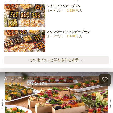
ライトフィンガープラン
オードブル
1,620
円
/人
スタンダードフィンガープラン
オードブル
2,160
円
/人
デラックスフィンガープラン
その他プランと詳細条件を表示
オードブル
2,700
円
/人
カーポラヴォーロ
ラグジュアリーフィンガープラン
4.48
274
件
オードブル
3,780
円
/人
全てのプランを見る（4件）