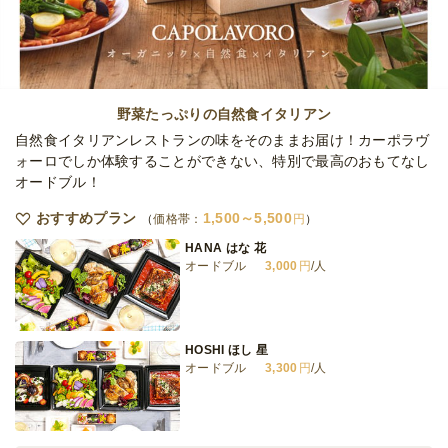
オードブル
2日前19時
締切
日・祝
定休日
15,000
最低ご注文金額
円
野菜たっぷりの自然食イタリアン
自然食イタリアンレストランの味をそのままお届け！カーポラヴ
ォーロでしか体験することができない、特別で最高のおもてなし
オードブル！
おすすめプラン
1,500～5,500
価格帯：
円
HANA はな 花
オードブル
3,000
円
/人
HOSHI ほし 星
オードブル
3,300
円
/人