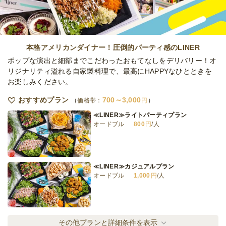
アテンティブ・プレミアム
ケータリング
3,200
円
/人
本格アメリカンダイナー！圧倒的パーティ感のLINER
ポップな演出と細部までこだわったおもてなしをデリバリー！オ
リジナリティ溢れる自家製料理で、最高にHAPPYなひとときを
お楽しみください。
アテンティブ・お寿司付きラグジュアリー
ケータリング
5,000
円
/人
おすすめプラン
700～3,000
価格帯：
円
≪LINER≫ライトパーティプラン
オードブル
800
円
/人
全てのプランを見る（7件）
ケータリング
5日前12時
締切
≪LINER≫カジュアルプラン
日・祝
定休日
オードブル
1,000
円
/人
74,000
最低ご注文金額
円
≪LINER≫クラシックプラン
その他プランと詳細条件を表示