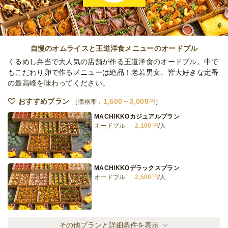
スペシャルパーティーパック
オードブル
3,240
円
/人
自慢のオムライスと王道洋食メニューのオードブル
くるめし弁当で大人気の店舗が作る王道洋食のオードブル。中で
もこだわり卵で作るメニューは絶品！老若男女、皆大好きな定番
の最高峰を味わってください。
ライトフィンガーフードプラン
オードブル
1,610
円
/人
おすすめプラン
1,600～3,000
価格帯：
円
MACHIKKOカジュアルプラン
オードブル
2,100
円
/人
デラックスパーティーパック
オードブル
2,250
円
/人
MACHIKKOデラックスプラン
オードブル
2,500
円
/人
全てのプランを見る（10件）
オードブル
1日前15時
締切
MACHIKKOスペシャルプラン
その他プランと詳細条件を表示
※定休日を除く営業日換算