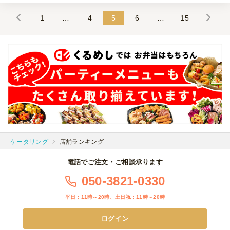
1
…
4
5
6
…
15
肉絨毯&手ごね鶏団子デリバリー竹プラン
オードブル
1,500
円
/人
和牛ハツの入った肉ケータリング松プラン
ケータリング
2,500
円
/人
肉絨毯&ケータリング竹プラン
ケータリング
店舗ランキング
ケータリング
2,000
円
/人
電話でご注文・ご相談承ります
050-3821-0330
肉絨毯ケータリング梅プラン
平日：11時～20時、土日祝：11時～20時
ケータリング
1,500
円
/人
ログイン