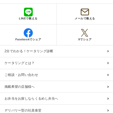
和牛ハツの入った肉デリバリー松プラン
オードブル
2,000
円
/人
LINEで教える
メールで教える
全てのプランを見る（10件）
Facebookでシェア
Xでシェア
オードブル
2日前17時
締切
2分でわかる！ケータリング診断
15,000
最低ご注文金額
円
ケータリング
ケータリングとは？
3日前19時
締切
100,000
最低ご注文金額
円
ご相談・お問い合わせ
掲載希望の店舗様へ
お弁当をお探しならくるめし弁当へ
デリバリー型の社員食堂