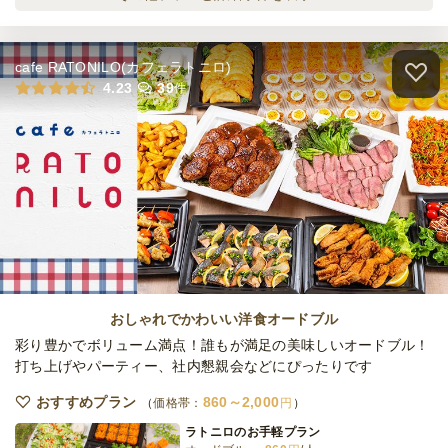
オードブル
3,000
円
/人
日・祝
定休日
20,000
最低ご注文金額
円
cafe RATONILO(カフェラトニロ)
TAMAGOカジュアルプラン
4.23
39
件
オードブル
1,600
円
/人
TAMAGOデラックスプラン
オードブル
2,000
円
/人
TAMAGOスペシャルプラン
オードブル
2,500
円
/人
おしゃれでかわいい洋食オードブル
彩り豊かでボリューム満点！誰もが満足の美味しいオードブル！
打ち上げやパーティー、社内懇親会などにぴったりです
濱の玉子おひとり様BOX
おすすめプラン
860～2,000
価格帯：
円
オードブル
1,600
円
/人
ラトニロのお手軽プラン