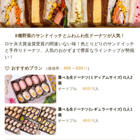
8種野菜のサンドイッチとふわふわ生ドーナツが人気！
ロケ弁大賞金賞受賞の間違いない味！色とりどりのサンドイッチ
と手作りドーナツ、人気のおかずまで豊富なラインナップが勢揃
い！
おすすめプラン
400～600
価格帯：
円
選べる生ドーナツ(ミディアムサイズ) /1人2
個
オードブル
600
円
/人
選べる生ドーナツ(レギュラーサイズ) /1人1
個
オードブル
400
円
/人