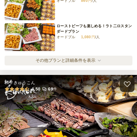
オードブル
860
円
/人
全てのプランを見る（7件）
オードブル
ローストビーフも楽しめる！ラト二ロスタン
3日前19時
締切
ダードプラン
オードブル
1,080
円
/人
※定休日を除く営業日換算
日
定休日
12,000
最低ご注文金額
円
大満足！ラト二ロボリュームプラン
その他プランと詳細条件を表示
オードブル
1,290
円
/人
和牛きゅうこん
ローストビーフ&ハンバーグ！お肉がデラッ
4.50
69
件
クスプラン
オードブル
1,500
円
/人
ラトニロ一押し！満点スペシャルプラン
オードブル
2,000
円
/人