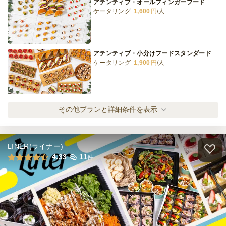
アテンティブ・オールフィンガーフード
ケータリング
1,600
円
/人
《デザート》パティシエおすすめプラン
オードブル
1,500
円
/人
アテンティブ・小分けフードスタンダード
ケータリング
1,900
円
/人
全てのプランを見る（12件）
オードブル
アテンティブ・小分けフードプレミアム
その他プランと詳細条件を表示
3日前12時
締切
ケータリング
2,200
円
/人
※定休日を除く営業日換算
日・祝
定休日
15,000
最低ご注文金額
円
LINER(ライナー)
アテンティブ・スタンダード
4.33
11
件
ケータリング
2,200
円
/人
アテンティブ・デラックス
ケータリング
2,700
円
/人