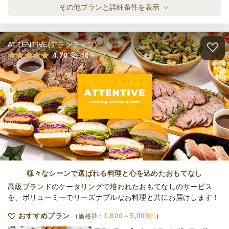
クロンヌ・ド・ローズ スタンダードプラン
その他プランと詳細条件を表示
オードブル
2,500
円
/人
ATTENTIVE(アテンティブ)
クロンヌ・ド・ローズ グルメプラン
4.70
40
件
オードブル
3,000
円
/人
クロンヌ・ド・ローズ プレミアムプラン
オードブル
3,500
円
/人
クロンヌ・ド・ローズ ラグジュアリープラ
ン
様々なシーンで選ばれる料理と心を込めたおもてなし
オードブル
4,950
円
/人
高級ブランドのケータリングで培われたおもてなしのサービス
を、ボリューミーでリーズナブルなお料理と共にお届けします！
《デザート》カフェスイーツセレクション
おすすめプラン
1,600～5,000
価格帯：
円
オードブル
1,000
円
/人