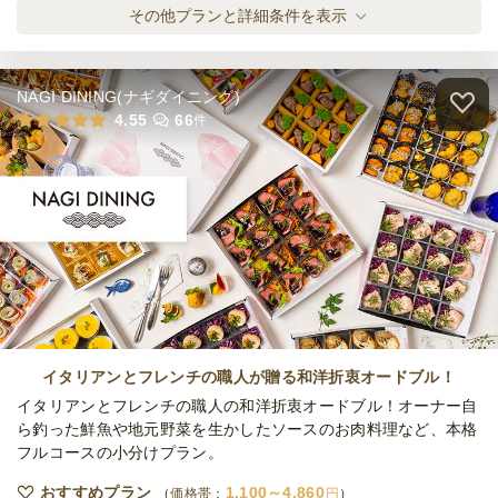
締切
[1人2個]惣菜ドーナツ アソートプラン
その他プランと詳細条件を表示
※定休日を除く営業日換算
オードブル
400
円
/人
木
定休日
8,000
最低ご注文金額
円
NAGI DINING(ナギダイニング)
全てのプランを見る（3件）
4.55
66
件
オードブル
2日前14時
締切
※定休日を除く営業日換算
日
定休日
12,000
最低ご注文金額
円
イタリアンとフレンチの職人が贈る和洋折衷オードブル！
イタリアンとフレンチの職人の和洋折衷オードブル！オーナー自
ら釣った鮮魚や地元野菜を生かしたソースのお肉料理など、本格
フルコースの小分けプラン。
おすすめプラン
1,100～4,860
価格帯：
円