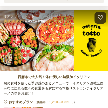
オードブル
1,620
円
/人
オステリア・トット
手軽に韓国気分！旨辛キムチチゲ鍋ライトコ
4.45
236
件
ース
オードブル
2,160
円
/人
手軽に韓国気分！まろやか豆乳チゲ鍋ライト
コース
オードブル
2,160
円
/人
全品小分けのおつまみ小鉢コースースタンダ
ードー
西麻布で大人気！体に優しい無添加イタリアン
オードブル
2,160
円
/人
旬の食材を使った季節感のあるメニューで、イタリアン激戦区西
麻布に訪れる数々の食通をも虜にする本格リストランテイタリア
ーノの味をお届け！
韓国お肉堪能コースースタンダードー
オードブル
2,160
円
/人
おすすめプラン
1,210～3,320
価格帯：
円