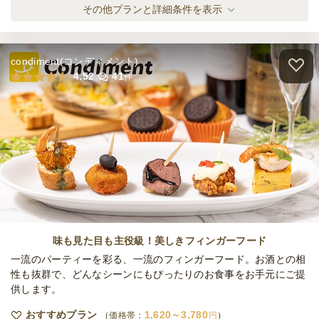
全てのプランを見る（2件）
その他プランと詳細条件を表示
オードブル
3日前15時
締切
※定休日を除く営業日換算
condiment(コンディメント)
日・土・祝
定休日
4.52
41
件
7,000
最低ご注文金額
円
味も見た目も主役級！美しきフィンガーフード
一流のパーティーを彩る、一流のフィンガーフード。お酒との相
性も抜群で、どんなシーンにもぴったりのお食事をお手元にご提
供します。
おすすめプラン
1,620～3,780
価格帯：
円