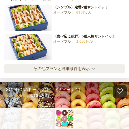
〈シンプル〉定番2種サンドイッチ
オードブル
630
円
/人
IBUKI いぶき 伊吹(完全小分けスタイル)
オードブル
3,300
円
/人
〈食べ応え抜群〉5種人気サンドイッチ
オードブル
1,650
円
/人
全てのプランを見る（11件）
オードブル
2日前18時
締切
〈シンプル〉定番2種サンドイッチ(カップフ
その他プランと詳細条件を表示
7,500
最低ご注文金額
円
ード付き)
オードブル
1,000
円
/人
DONADONAドーナツ(ドナドナドーナツ)
〈食べ応え抜群〉5種人気サンドイッチ(カッ
4.70
9
件
プフード付き)
オードブル
2,100
円
/人
〈シンプルこそ王道〉たまごサンド食べ比べ