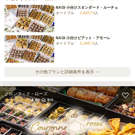
NAGI 小分けスタンダード・ルーチェ
オードブル
1,620
円
/人
NAGI 小分けピアット・アモーレ
オードブル
2,160
円
/人
NAGI 小分けピアット・フェスタ
その他プランと詳細条件を表示
オードブル
2,700
円
/人
クロンヌ・ド・ローズ
NAGI 温製も楽しむ！小分けピアット・オー
4.90
5
件
ロ
オードブル
3,780
円
/人
NAGI 温製も楽しむ！小分けピアット・プレ