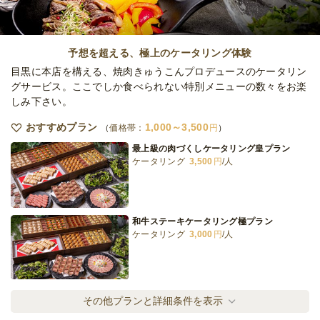
全てのプランを見る（5件）
予想を超える、極上のケータリング体験
オードブル
目黒に本店を構える、焼肉きゅうこんプロデュースのケータリン
1日前12時
締切
グサービス。ここでしか食べられない特別メニューの数々をお楽
日・土・祝
定休日
しみ下さい。
15,000
最低ご注文金額
円
おすすめプラン
1,000～3,500
価格帯：
円
最上級の肉づくしケータリング皇プラン
ケータリング
3,500
円
/人
和牛ステーキケータリング極プラン
ケータリング
3,000
円
/人
肉絨毯デリバリー梅プラン
その他プランと詳細条件を表示
オードブル
1,000
円
/人