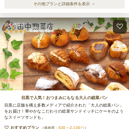
TSUKI つき 月
その他プランと詳細条件を表示
オードブル
4,200
円
/人
田中惣菜店
MINORI みのり 実
4.60
52
件
オードブル
1,500
円
/人
HINATA ひなた 日向
オードブル
1,980
円
/人
HIBIKI ひびき 響
オードブル
2,500
円
/人
目黒で人気！おつまみにもなる大人の総菜パン
目黒に店舗を構え多数メディアで紹介された「大人の総菜パン」
をお届け！華やかなこだわりの総菜サンドイッチにケーキのよう
なスイーツサンドも。
IBUKI いぶき 伊吹 (箱庭スタイル)
オードブル
3,600
円
/人
おすすめプラン
630～2,100
価格帯：
円