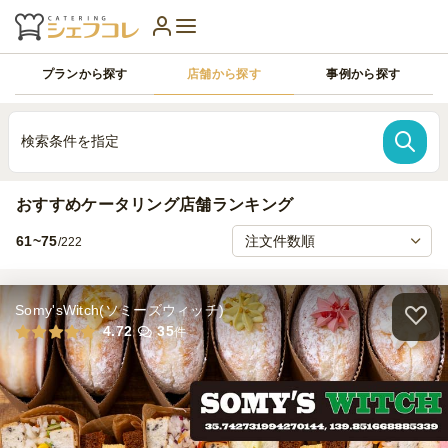
プランから探す
店舗から探す
事例から探す
検索条件を指定
おすすめケータリング店舗ランキング
61~75
/222
Somy'sWitch(ソミーズウィッチ)
4.72
35
件