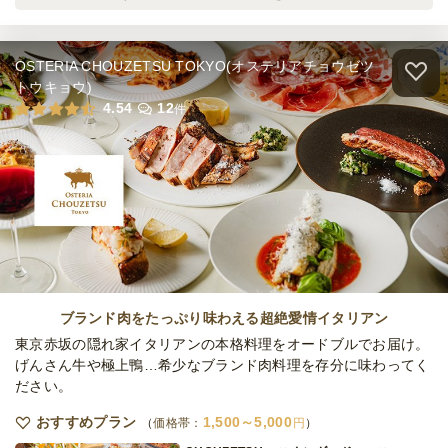
オードブル
1,200
円
/人
OSTERIA CHOUZETSU TOKYO(オステリアチョウゼツ
≪LINER≫スタンダードプラン
トウキョウ)
オードブル
1,500
円
/人
4.54
12
件
≪LINER≫ プレミアムプラン
オードブル
2,000
円
/人
≪LINER≫ シグネチャープラン
オードブル
2,500
円
/人
ブランド肉をたっぷり味わえる超絶愛情イタリアン
東京赤坂の隠れ家イタリアンの本格料理をオードブルでお届け。
げんさん牛や極上鴨…希少なブランド肉料理を存分に味わってく
ださい。
≪LINER≫グランドプラン
オードブル
3,000
円
/人
おすすめプラン
1,500～5,000
価格帯：
円