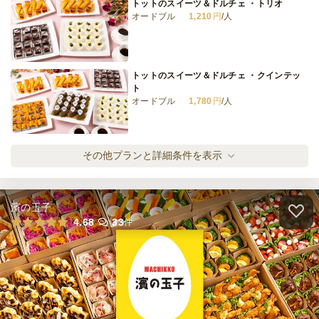
トットのスイーツ＆ドルチェ ・トリオ
オードブル
1,210
円
/人
全品小分けの韓国おつまみ小鉢コース
オードブル
2,500
円
/人
トットのスイーツ＆ドルチェ ・クインテッ
ト
オードブル
1,780
円
/人
全てのプランを見る（15件）
オードブル
2日前15時
締切
スタンダードパーティーパック
その他プランと詳細条件を表示
15,000
最低ご注文金額
円
オードブル
1,520
円
/人
濱の玉子
スタンダードフィンガーフードプラン
4.68
33
件
オードブル
2,280
円
/人
スペシャルフィンガーフードプラン
オードブル
3,320
円
/人