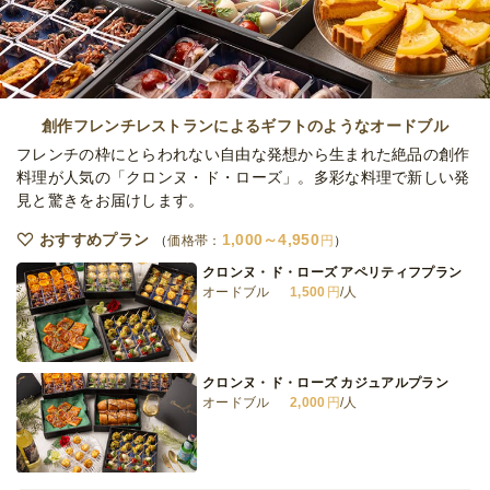
ミオ
オードブル
4,860
円
/人
NAGI DINING 小分けプチプラン
オードブル
1,100
円
/人
創作フレンチレストランによるギフトのようなオードブル
フレンチの枠にとらわれない自由な発想から生まれた絶品の創作
料理が人気の「クロンヌ・ド・ローズ」。多彩な料理で新しい発
見と驚きをお届けします。
全てのプランを見る（6件）
おすすめプラン
1,000～4,950
オードブル
価格帯：
円
2日前12時
締切
クロンヌ・ド・ローズ アペリティフプラン
15,000
最低ご注文金額
円
オードブル
1,500
円
/人
クロンヌ・ド・ローズ カジュアルプラン
オードブル
2,000
円
/人