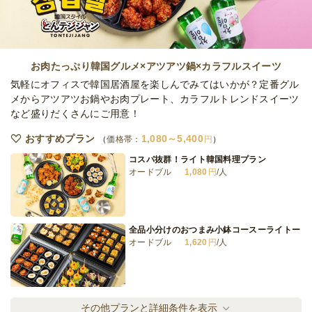
全てのプランを見る（5件）
お肉たっぷり韓国グルメ×アツアツ鍋×カラフルスイーツ
オードブル
気軽にオフィスで韓国居酒屋を楽しんでみてはいかが？定番グル
2日前12時
締切
メからアツアツお鍋やお肉プレート、カラフルトレンドスイーツ
日・祝
定休日
など盛りだくさんにご用意！
15,000
最低ご注文金額
円
おすすめプラン
1,080～5,400
価格帯：
円
コスパ抜群！ライト韓国料理プラン
オードブル
1,080
円
/人
全品小分けのおつまみ小鉢コースーライトー
オードブル
1,620
円
/人
韓国お肉堪能コースーライトー
その他プランと詳細条件を表示