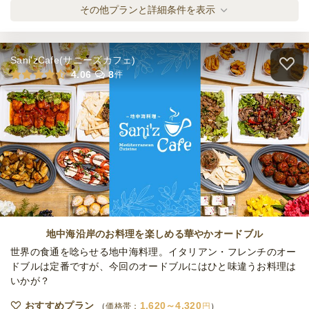
締切
《お届けのみ》アメジスト・プラン
その他プランと詳細条件を表示
※定休日を除く営業日換算
オードブル
2,534
円
/人
木
定休日
15,000
最低ご注文金額
円
Sani'zCafe(サニーズカフェ)
《お届けのみ》カーネリア・プラン
4.06
8
件
オードブル
2,731
円
/人
《お届けのみ》トルマリン・プラン
オードブル
2,731
円
/人
《お届けのみ》エメラルド・プラン
オードブル
2,927
円
/人
地中海沿岸のお料理を楽しめる華やかオードブル
世界の食通を唸らせる地中海料理。イタリアン・フレンチのオー
ドブルは定番ですが、今回のオードブルにはひと味違うお料理は
いかが？
《お届けのみ》パール・プラン
オードブル
2,927
円
/人
おすすめプラン
1,620～4,320
価格帯：
円