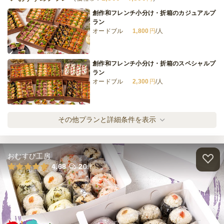
創作和フレンチ小分け・折箱のカジュアルプ
ラン
オードブル
1,800
円
/人
創作和フレンチ小分け・折箱のスペシャルプ
ラン
オードブル
2,300
円
/人
創作和フレンチ小分け・折箱のデラックスプ
その他プランと詳細条件を表示
ラン
オードブル
2,800
円
/人
おむすび工房
創作和フレンチ小分け・折箱のプレミアムプ
4.68
20
件
ラン
オードブル
3,800
円
/人
創作和フレンチ小分け・折箱ラグジュアリー