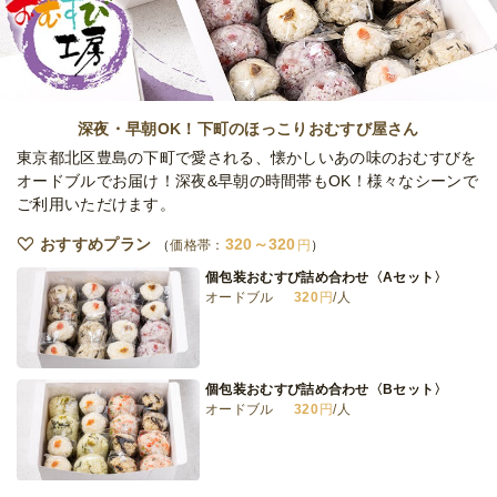
プラン
オードブル
4,800
円
/人
全てのプランを見る（5件）
深夜・早朝OK！下町のほっこりおむすび屋さん
オードブル
東京都北区豊島の下町で愛される、懐かしいあの味のおむすびを
2日前12時
締切
オードブルでお届け！深夜&早朝の時間帯もOK！様々なシーンで
15,000
最低ご注文金額
円
ご利用いただけます。
おすすめプラン
320～320
価格帯：
円
個包装おむすび詰め合わせ〈Aセット〉
オードブル
320
円
/人
個包装おむすび詰め合わせ〈Bセット〉
オードブル
320
円
/人