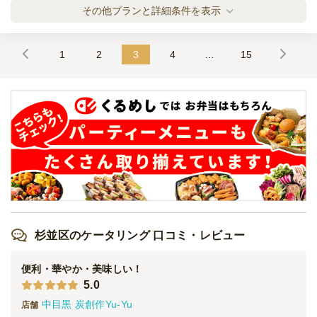
サーバー1台・生樽セット
その他プランと詳細条件を表示
ケータリング
15,000
円
/人
1
2
3
4
…
15
サーバー1台・生樽1本・ソフトドリンクセ
ット
ケータリング
18,000
円
/人
サーバー1台・生樽2本セット
ケータリング
25,000
円
/人
サーバー2台・生樽2本セット
ケータリング
30,000
円
/人
杉並区のケータリング 口コミ・レビュー
便利・華やか・美味しい！
5.0
サーバー2台・大生樽2本セット
中目黒 炭創作Yu-Yu
ケータリング
48,000
円
/人
店舗