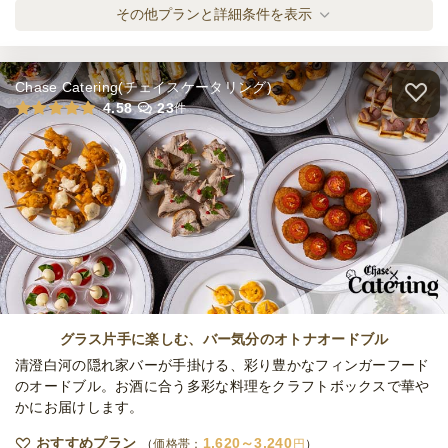
〈ベジタリアン向け〉3種のN.Y.ベジタブル
その他プランと詳細条件を表示
サンド
オードブル
990
円
/人
Chase Catering(チェイスケータリング)
3種のN.Y.スイーツベーグルプラン
4.58
23
件
オードブル
1,200
円
/人
〈お肉たっぷり〉5種のN.Y.ベーグルサンド
イッチ
オードブル
1,500
円
/人
〈スイーツミックス〉5種のN.Y.ベーグルサ
ンドイッチ
グラス片手に楽しむ、バー気分のオトナオードブル
オードブル
1,500
円
/人
清澄白河の隠れ家バーが手掛ける、彩り豊かなフィンガーフード
のオードブル。お酒に合う多彩な料理をクラフトボックスで華や
かにお届けします。
NYベーグルサンド×スモークチキンサラダプ
ラン
おすすめプラン
1,620～3,240
価格帯：
円
オードブル
1,100
円
/人