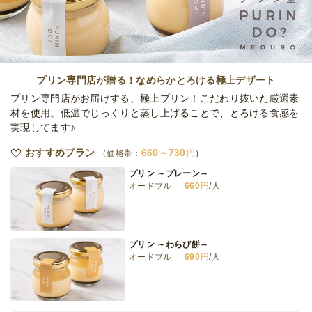
オードブル
2,500
円
/人
全てのプランを見る（5件）
プリン専門店が贈る！なめらかとろける極上デザート
オードブル
プリン専門店がお届けする、極上プリン！こだわり抜いた厳選素
3日前12時
締切
材を使用。低温でじっくりと蒸し上げることで、とろける食感を
15,000
最低ご注文金額
円
実現してます♪
おすすめプラン
660～730
価格帯：
円
プリン ～プレーン～
オードブル
660
円
/人
プリン ～わらび餅～
オードブル
690
円
/人