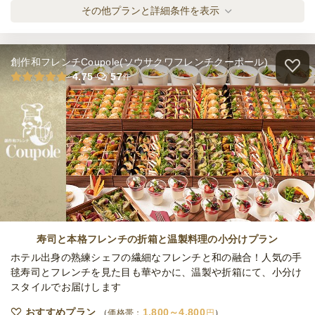
デラックスフィンガープラン
その他プランと詳細条件を表示
オードブル
2,700
円
/人
創作和フレンチCoupole(ソウサクワフレンチクーポール)
ラグジュアリーフィンガープラン
4.75
57
件
オードブル
3,780
円
/人
全てのプランを見る（4件）
オードブル
2日前19時
締切
日・祝
定休日
15,000
最低ご注文金額
円
寿司と本格フレンチの折箱と温製料理の小分けプラン
ホテル出身の熟練シェフの繊細なフレンチと和の融合！人気の手
毬寿司とフレンチを見た目も華やかに、温製や折箱にて、小分け
スタイルでお届けします
おすすめプラン
1,800～4,800
価格帯：
円