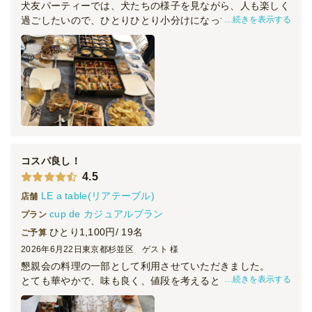
犬友パーティーでは、犬たちの様子を見ながら、人も楽しく
続きを表示する
過ごしたいので、ひとりひとり小分けになっているお料理は
自分のペースで食べれて、とても良かったです。
お料理も少しずつ、いろんな種類をいただけて美味しかった
です。
コスパ良し！
4.5
LE a table(リアテーブル)
店舗
cup de カジュアルプラン
プラン
ひとり1,100円/ 19名
ご予算
2026年6月22日
東京都杉並区 ゲスト 様
懇親会の料理の一部として利用させていただきました。
続きを表示する
とても華やかで、味も良く、値段を考えるととてもコスパが
高いです。
また同様の機会があれば利用させていただきたいと思いま