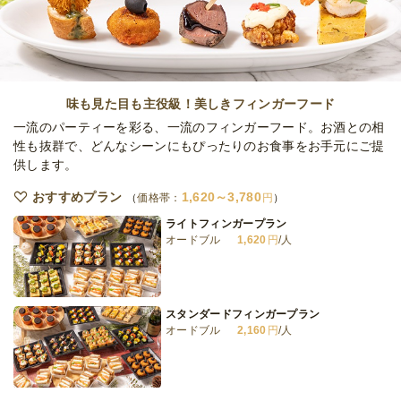
オードブル
3,600
円
/人
全てのプランを見る（5件）
味も見た目も主役級！美しきフィンガーフード
オードブル
一流のパーティーを彩る、一流のフィンガーフード。お酒との相
2日前18時
締切
性も抜群で、どんなシーンにもぴったりのお食事をお手元にご提
15,000
最低ご注文金額
円
供します。
おすすめプラン
1,620～3,780
価格帯：
円
ライトフィンガープラン
オードブル
1,620
円
/人
スタンダードフィンガープラン
オードブル
2,160
円
/人