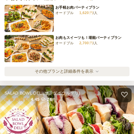
お手軽お肉パーティプラン
オードブル
1,620
円
/人
《お届けのみ》サファイア・プラン
オードブル
3,614
円
/人
お肉もスイーツも！堪能パーティプラン
オードブル
2,700
円
/人
全てのプランを見る（24件）
オードブル
2日前17時
締切
地中海ライトパーティプラン
その他プランと詳細条件を表示
15,000
最低ご注文金額
円
オードブル
1,620
円
/人
ケータリング
3日前17時
締切
SALAD BOWL DELI(サラダボウルデリ)
77,000
最低ご注文金額
円
地中海スタンダードパーティプラン
4.45
26
件
オードブル
2,160
円
/人
地中海デラックスパーティプラン