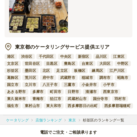
す！
東京都のケータリングサービス提供エリア
港区
渋谷区
千代田区
中央区
新宿区
品川区
江東区
文京区
世田谷区
目黒区
豊島区
台東区
大田区
中野区
杉並区
墨田区
北区
足立区
板橋区
練馬区
江戸川区
葛飾区
荒川区
府中市
武蔵野市
稲城市
調布市
昭島市
国立市
立川市
八王子市
三鷹市
小金井市
小平市
あきる野市
多摩市
町田市
日野市
清瀬市
西東京市
東久留米市
青梅市
狛江市
武蔵村山市
国分寺市
羽村市
福生市
東村山市
東大和市
西多摩郡日の出町
西多摩郡瑞穂町
ケータリング
店舗ランキング
東京
杉並区のランキング一覧
電話でご注文・ご相談承ります