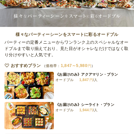
プラン
オードブル
630
円
/人
〈かわいいフォルムにうっとり〉ミニ丸コッ
ペプラン
様々なパーティーシーンをスマートに彩るオードブル
オードブル
1,200
円
/人
パーティーの定番メニューからワンランク上のスペシャルなオー
ドブルまで取り揃えており、見た目がオシャレなだけではなく取
り分けやすいと人気です。
〈生地の食感を楽しめる〉惣菜ミニクロワッ
サン
おすすめプラン
1,847～5,980
価格帯：
円
オードブル
1,200
円
/人
《お届けのみ》アクアマリン・プラン
オードブル
1,847
円
/人
〈贅沢に生クリーム使用〉3種のミニフレン
チトースト
オードブル
1,250
円
/人
《お届けのみ》シーライト・プラン
オードブル
1,944
円
/人
全てのプランを見る（11件）
オードブル
2日前16時