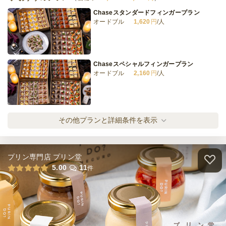
Chaseスタンダードフィンガープラン
オードブル
1,620
円
/人
NYベーグルサンド×彩色シーザーサラダプラ
ン
オードブル
1,200
円
/人
Chaseスペシャルフィンガープラン
オードブル
2,160
円
/人
全てのプランを見る（8件）
オードブル
1日前12時
締切
Chaseプレミアムフィンガープラン
その他プランと詳細条件を表示
15,000
最低ご注文金額
円
オードブル
3,240
円
/人
プリン専門店 プリン堂
大人のスイーツプラン
5.00
11
件
オードブル
1,620
円
/人
大人のスイーツプラン プレミアム