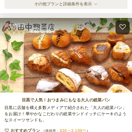
クロンヌ・ド・ローズ スタンダードプラン
その他プランと詳細条件を表示
オードブル
2,500
円
/人
田中惣菜店
クロンヌ・ド・ローズ グルメプラン
4.60
52
件
オードブル
3,000
円
/人
クロンヌ・ド・ローズ プレミアムプラン
オードブル
3,500
円
/人
クロンヌ・ド・ローズ ラグジュアリープラ
ン
目黒で人気！おつまみにもなる大人の総菜パン
オードブル
4,950
円
/人
目黒に店舗を構え多数メディアで紹介された「大人の総菜パン」
をお届け！華やかなこだわりの総菜サンドイッチにケーキのよう
なスイーツサンドも。
《デザート》カフェスイーツセレクション
オードブル
1,000
円
/人
おすすめプラン
630～2,100
価格帯：
円