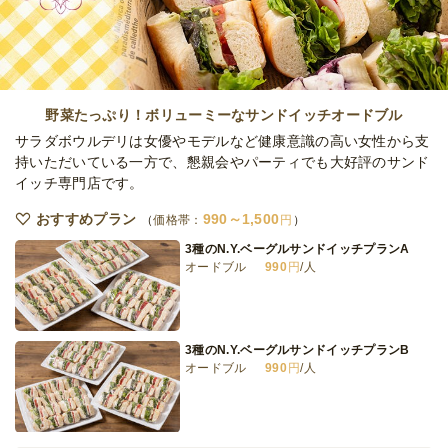
オードブル
3,240
円
/人
地中海フルコースラグジュアリーパーティプ
ラン
野菜たっぷり！ボリューミーなサンドイッチオードブル
オードブル
4,320
円
/人
サラダボウルデリは女優やモデルなど健康意識の高い女性から支
持いただいている一方で、懇親会やパーティでも大好評のサンド
イッチ専門店です。
全てのプランを見る（6件）
おすすめプラン
990～1,500
オードブル
価格帯：
円
1日前12時
締切
3種のN.Y.ベーグルサンドイッチプランA
15,000
最低ご注文金額
円
オードブル
990
円
/人
3種のN.Y.ベーグルサンドイッチプランB
オードブル
990
円
/人