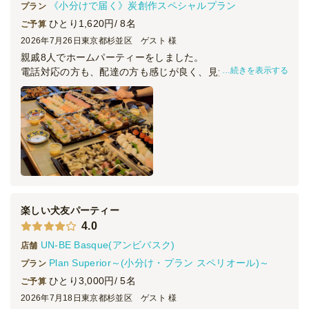
《小分けで届く》炭創作スペシャルプラン
プラン
ひとり1,620円/ 8名
ご予算
2026年7月26日
東京都杉並区 ゲスト 様
サーバー2台・生樽・レモンサワー樽各1本
親戚8人でホームパーティーをしました。
セット
ケータリング
32,000
円
/人
続きを表示する
電話対応の方も、配達の方も感じが良く、見た目も味も好評
で満足のいくものでした。
前日17:00までの受付だったのと、時間通りの到着で大変助
全てのプランを見る（9件）
かりました。
お陰で楽しい会になりました！
ケータリング
4日前17時
締切
15,000
最低ご注文金額
円
楽しい犬友パーティー
4.0
UN-BE Basque(アンビバスク)
店舗
Plan Superior～(小分け・プラン スペリオール)～
プラン
ひとり3,000円/ 5名
ご予算
2026年7月18日
東京都杉並区 ゲスト 様