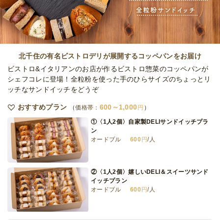
北千住の有名ビストロデリが展開するコッペパンをお届け
ビストロ&イタリアンのお店が作るビストロ惣菜のコッペパンが
シェフコレに登場！全粒粉を使った手のひらサイズのちょっとリ
ッチなサンドイッチをどうぞ
おすすめプラン
600～1,000
価格帯：
円
①〈1人2個〉自家製DELIサンドイッチプラ
ン
オードブル
600
円
/人
②〈1人2個〉嬉しいDELI＆スイーツサンド
イッチプラン
オードブル
600
円
/人