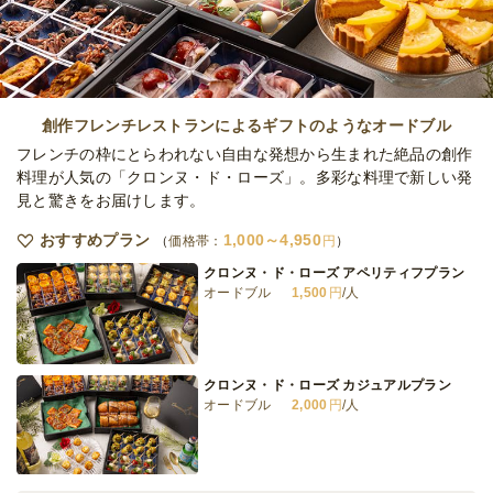
オードブル
4,500
円
/人
Olive 蓋付と温製 アニバーサリープラン
オードブル
5,000
円
/人
創作フレンチレストランによるギフトのようなオードブル
フレンチの枠にとらわれない自由な発想から生まれた絶品の創作
料理が人気の「クロンヌ・ド・ローズ」。多彩な料理で新しい発
見と驚きをお届けします。
全てのプランを見る（6件）
おすすめプラン
1,000～4,950
オードブル
価格帯：
円
3日前12時
締切
クロンヌ・ド・ローズ アペリティフプラン
※定休日を除く営業日換算
オードブル
1,500
円
/人
日
定休日
15,000
最低ご注文金額
円
クロンヌ・ド・ローズ カジュアルプラン
オードブル
2,000
円
/人