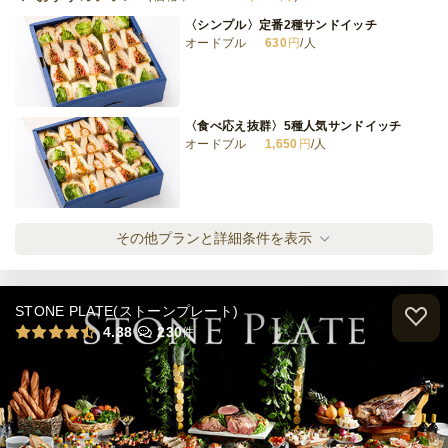
〈シンプル〉定番2種サンドイッチ
オードブル
630
円
/人
《デザート》パティシエおすすめプラン
オードブル
1,500
円
/人
〈食べ応え抜群〉5種人気サンドイッチ
オードブル
1,650
円
/人
全てのプランを見る（12件）
オードブル
3日前12時
締切
〈シンプル〉定番2種サンドイッチ(カップフ
その他プランと詳細条件を表示
※定休日を除く営業日換算
ード付き)
日・祝
定休日
オードブル
1,000
円
/人
15,000
最低ご注文金額
円
STONE PLATE(ストーンプレート)
〈食べ応え抜群〉5種人気サンドイッチ(カッ
4.38
230
件
プフード付き)
オードブル
2,100
円
/人
〈シンプルこそ王道〉たまごサンド食べ比べ