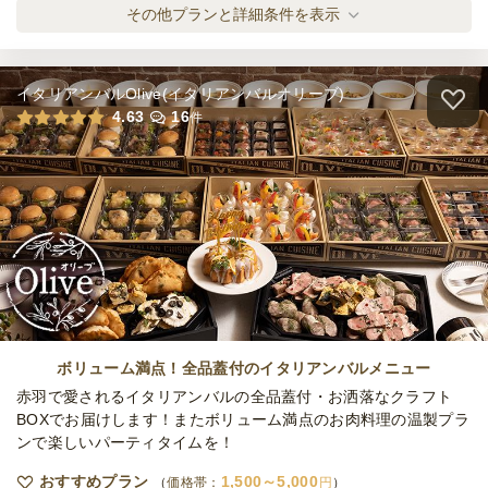
③〈1人2個〉PREMIUM 贅沢DELIサンドイ
その他プランと詳細条件を表示
ッチプラン
オードブル
700
円
/人
イタリアンバルOlive(イタリアンバルオリーブ)
④〈1人2個〉PREMIUM DELI＆SWEETSサ
4.63
16
件
ンドイッチプラン
オードブル
700
円
/人
⑤〈1人3個〉嬉しい個包装DELIサンドイッ
チプラン
オードブル
900
円
/人
⑥〈1人3個〉人気店のDELI＆スイーツサン
ドイッチプラン
ボリューム満点！全品蓋付のイタリアンバルメニュー
オードブル
900
円
/人
赤羽で愛されるイタリアンバルの全品蓋付・お洒落なクラフト
BOXでお届けします！またボリューム満点のお肉料理の温製プラ
ンで楽しいパーティタイムを！
⑦〈1人3個〉PREMIUMな自家製DELIサン
ドイッチプラン
おすすめプラン
1,500～5,000
価格帯：
円
オードブル
1,000
円
/人