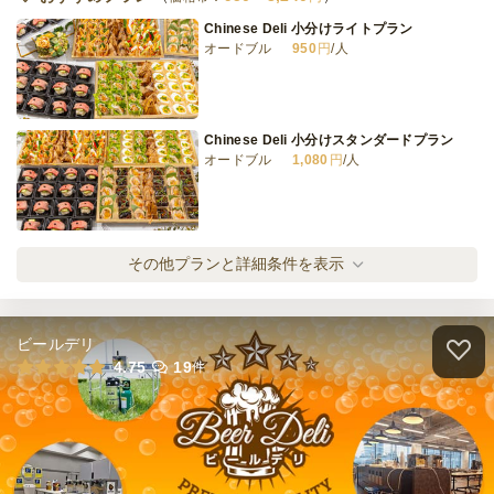
Chinese Deli 小分けライトプラン
オードブル
950
円
/人
Chinese Deli 小分けスタンダードプラン
オードブル
1,080
円
/人
Chinese Deli 小分けスペシャルプラン
その他プランと詳細条件を表示
オードブル
1,620
円
/人
ビールデリ
Chinese Deli 小分けスーペリアプラン
4.75
19
件
オードブル
2,160
円
/人
Chinese Deli 小分けラグジュアリープラン