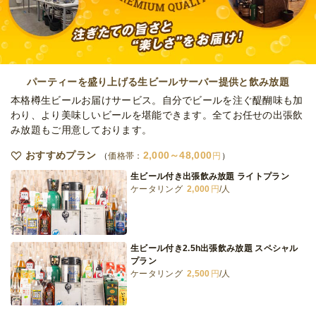
オードブル
2,700
円
/人
Chinese Deli 小分けゴールデンプラン
オードブル
3,240
円
/人
パーティーを盛り上げる生ビールサーバー提供と飲み放題
本格樽生ビールお届けサービス。自分でビールを注ぐ醍醐味も加
わり、より美味しいビールを堪能できます。全てお任せの出張飲
み放題もご用意しております。
全てのプランを見る（6件）
おすすめプラン
2,000～48,000
オードブル
価格帯：
円
1日前17時
締切
生ビール付き出張飲み放題 ライトプラン
15,000
最低ご注文金額
円
ケータリング
2,000
円
/人
生ビール付き2.5h出張飲み放題 スペシャル
プラン
ケータリング
2,500
円
/人