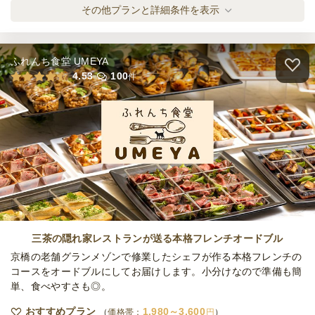
＜季節限定＞プリン～ロイヤルミルクティー
その他プランと詳細条件を表示
～≪～9月30日までお届け可能≫
オードブル
710
円
/人
ふれんち食堂 UMEYA
プリン ～ティラミス～
4.53
100
件
オードブル
720
円
/人
プリン ～生チョコ～
オードブル
730
円
/人
全てのプランを見る（5件）
三茶の隠れ家レストランが送る本格フレンチオードブル
オードブル
京橋の老舗グランメゾンで修業したシェフが作る本格フレンチの
2日前18時
締切
コースをオードブルにしてお届けします。小分けなので準備も簡
日
定休日
単、食べやすさも◎。
15,000
最低ご注文金額
円
おすすめプラン
1,980～3,600
価格帯：
円