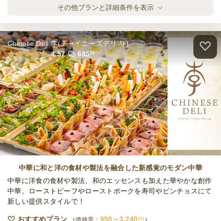
全てのプランを見る（2件）
その他プランと詳細条件を表示
オードブル
1日前12時
締切
15,000
最低ご注文金額
円
Chinese Deli 李(チャイニーズデリ リ)
4.57
685
件
中華に和と洋の食材や製法を融合した新感覚のモダン中華
中華に洋食の食材や製法、和のエッセンスも加えた華やかな創作
中華。ローストビーフやローストポークを寿司やピンチョスにて
新しい提供スタイルで！
おすすめプラン
950～3,240
価格帯：
円