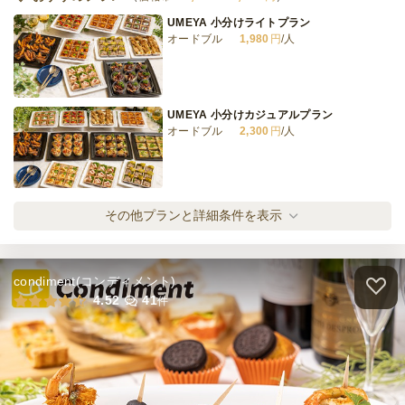
UMEYA 小分けライトプラン
オードブル
1,980
円
/人
UMEYA 小分けカジュアルプラン
オードブル
2,300
円
/人
UMEYA 小分けスタンダードプラン
その他プランと詳細条件を表示
オードブル
2,980
円
/人
condiment(コンディメント)
UMEYA 小分けスペシャルプラン
4.52
41
件
オードブル
3,200
円
/人
UMEYA 小分けプレミアプラン