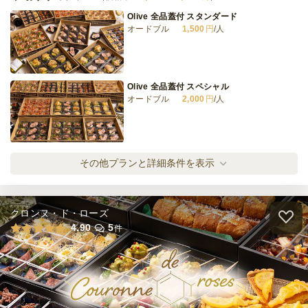
Olive 全品蓋付 スタンダード
オードブル
1,500
円
/人
⑧〈1人3個〉PREMIUM DELI＆SWEETSサ
ンドイッチプラン
オードブル
1,000
円
/人
Olive 全品蓋付 スペシャル
オードブル
2,000
円
/人
全てのプランを見る（8件）
オードブル
2日前12時
締切
Olive 全品蓋付 タント
その他プランと詳細条件を表示
15,000
最低ご注文金額
円
オードブル
2,500
円
/人
クロンヌ・ド・ローズ
Olive 全品蓋付 ボナペティート
4.90
5
件
オードブル
3,000
円
/人
Olive 蓋付と温製 ラグジュアリー