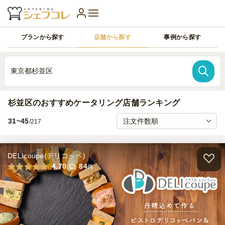
プランから探す
店舗から探す
事例から探す
東京都杉並区
杉並区のおすすめケータリング店舗ランキング
31~45
/217
DELIcoupe(デリコッペ)
4.70
84
件