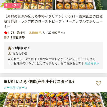
オードブル
【素材の良さが伝わる本格イタリアン】小分け・農家直送の自然
栽培野菜・ランプ肉のローストビーフ・リーズナブルでボリュー
ミー
4.75
4
2,500
件
円
/人（27,000円〜）
締切
2日前18時
華やか！
5.0
東京大学
様
以前利用し、見た目よく華やかで評判よかったのでリピートしまし
続きを表示
ｔ。お野菜のいろどりはとても美しく、お肉お魚もとても見栄えがす
るものでした。デザートまでついて、満足度高かったです。５の倍数
で注文するのがおすすめ。
IBUKI いぶき 伊吹(完全小分けスタイル)
カーポラヴォーロ