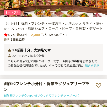
オードブル
【小分け】折箱・フレンチ・手毬寿司・ホテルクオリティ・華や
か・おしゃれ・熟練シェフ・ローストビーフ・自家製・デザート
4.75
34
2,300
件
円
/人（25,000円〜）
締切
2日前12時
必要十分、大満足です
5.0
SAPジャパン株式会社
様
こちらのお店では2回目のオーダーです。今回もお客様をお招きして
続きを表示
の勉強会後の懇親会でしたが、すべての面で満足度が高かったです。
これだけのお料理が、配送までオール込みで、1人あたり2300円で配
達していただけるとは、ありがたいことです。またリピートします！
創作和フレンチ小分け・折箱ラグジュアリープラ
ン
創作和フレンチCoupole(ソウサクワフレンチクーポール)