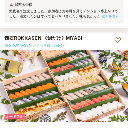
城西大学
様
懇親会で注文しました。参加者はお寿司を見てテンション爆上がりで
続きを表示
した。注文した分はすべて食べきりました。味も良かったですし、何
よりも豪華でした。お寿司は本当に外せないと思いました。地方から
の参加者からは「さすが東京だね」とおほめを言葉を頂きました。中
トロも美味しかったです。ただしお醤油がたりなかったので、その分
★を３にしました。お皿とお箸のサービスはありがたったです。で
懐石ROKKASEN 《鮨だけ》MIYABI
も、お醤油が足りないのには閉口しました。近くのコンビニで小ボト
懐石ROKKASEN(カイセキロッカセン)
ルを購入して乗り切りました。パック醤油より小ボトルが欲しかった
です。でも味・量ともに大満足です。また注文します。
オードブル