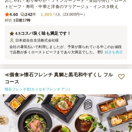
おしゃれ・彩り華やか・フィンガーフード・全品小分け・ロース
トビーフ・寿司・中華と洋食のマリアージュ・インスタ映え
4.60
242
1,080
件
円
/人（23,000円〜）
締切
1日前17時
コスパ良く味も満足です！
4.5
日本総合住生活株式会社
様
会社の暑気払いで利用しましたが、予算が限られている中このお値段
続きを表示
で品数が多くローストビーフまであり大満足でした。 野菜や卵のお
かげで彩も良かったです。小分けになっているため取りやすく参加者
からも好評でした。また次も利用したいと思います。
≪個食≫懐石フレンチ 真鯛と黒毛和牛ずくし フル
コース
懐石フレンチ壱(カイセキフレンチ アン)