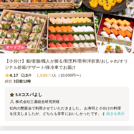
オードブル
【小分け】鮨/老舗/職人が握る/割烹料理/和洋折衷/おしゃれ/オリ
ジナル折箱/デザート/保冷車でお届け
4.17
3
1,500
件
円
/人（10,000円〜）
締切
3日前12時
コスパよし
5.0
株式会社三菱総合研究所
様
社内の懇親会で利用させていただきました。 お寿司と小分けの料理
続きを表示
を注文しましたが、どちらも非常においしかったです。 参加者から
の評判も良かったため、また利用させていただければと思います。