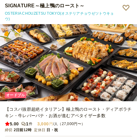
SIGNATURE～極上鴨のロースト～
OSTERIA CHOUZETSU TOKYO(オステリアチョウゼツトウキョ
ウ)
オードブル
【コスパ抜群超絶イタリアン】極上鴨のロースト・ディアボラチ
キン・牛レバーパテ・お酒が進むアペタイザー多数
5.00
1
3,000
件
円
/人（27,000円〜）
締切
2日前12時
定休日
日・祝