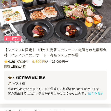
オードブル
【シェフコレ限定】《俺の》定番ロッシーニ・厳選された豪華食
材・パティシエのデザート・有名シェフの料理
4.26
19
9,500
件
円
/人（27,000円〜）
締切
1日前14時
家で記念日に最適
4.5
ゲスト
様
出かけられないときにも、家で美味しい料理が食べれて助かります。
続きを表示
嫁の誕生日でしたが、事情があり出かけにくかったのですが、選んで
正解でした。 自分の好きなワインと合わせることもできるので、自
分なりのアレンジができるのもいいですね。 味はレストランと同じ
でかなり本格的なフレンチが食べられます。 アニバーサリーケーキ