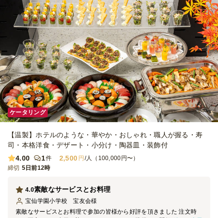
ケータリング
【温製】ホテルのような・華やか・おしゃれ・職人が握る・寿
司・本格洋食・デザート・小分け・陶器皿・装飾付
4.00
1
2,500
件
円
/人（100,000円〜）
締切
5日前12時
素敵なサービスとお料理
4.0
宝仙学園小学校 宝友会
様
素敵なサービスとお料理で参加の皆様から好評を頂きました 注文時