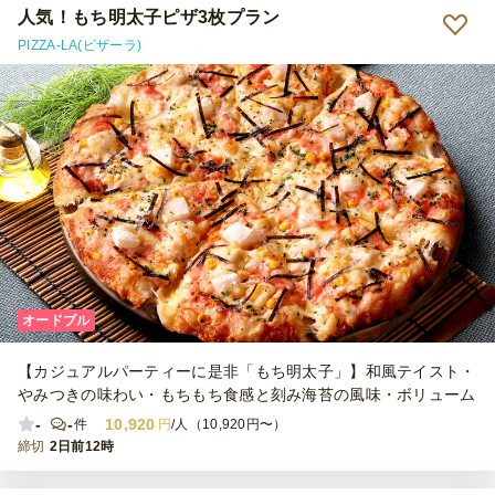
人気！もち明太子ピザ3枚プラン
PIZZA-LA(ピザーラ)
オードブル
【カジュアルパーティーに是非「もち明太子」】和風テイスト・
やみつきの味わい・もちもち食感と刻み海苔の風味・ボリューム
-
-
10,920
件
円
/人（10,920円〜）
締切
2日前12時