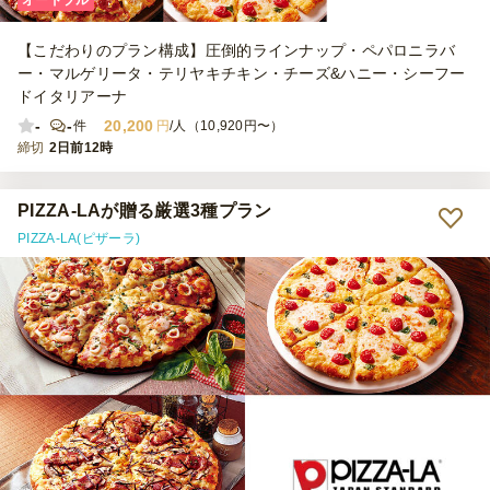
オードブル
【こだわりのプラン構成】圧倒的ラインナップ・ペパロニラバ
ー・マルゲリータ・テリヤキチキン・チーズ&ハニー・シーフー
ドイタリアーナ
-
-
20,200
件
円
/人（10,920円〜）
締切
2日前12時
PIZZA-LAが贈る厳選3種プラン
PIZZA-LA(ピザーラ)