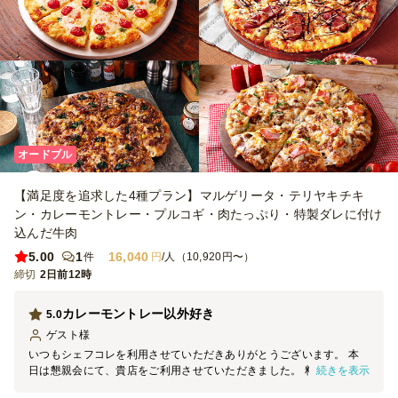
オードブル
【満足度を追求した4種プラン】マルゲリータ・テリヤキチキ
ン・カレーモントレー・プルコギ・肉たっぷり・特製ダレに付け
込んだ牛肉
5.00
1
16,040
件
円
/人（10,920円〜）
締切
2日前12時
カレーモントレー以外好き
5.0
ゲスト
様
いつもシェフコレを利用させていただきありがとうございます。 本
続きを表示
日は懇親会にて、貴店をご利用させていただきました。 料理の見た
目は素晴らしく、大変満足しております。 機会がございましたら、