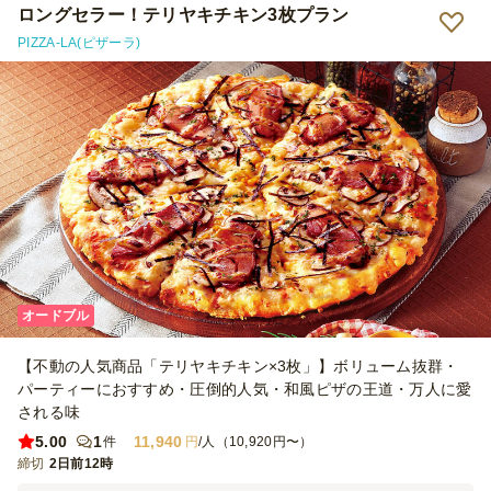
ロングセラー！テリヤキチキン3枚プラン
PIZZA-LA(ピザーラ)
オードブル
【不動の人気商品「テリヤキチキン×3枚」】ボリューム抜群・
パーティーにおすすめ・圧倒的人気・和風ピザの王道・万人に愛
される味
5.00
1
11,940
件
円
/人（10,920円〜）
締切
2日前12時