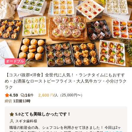
オードブル
【コスパ抜群×洋食】全世代に人気！・ランチタイムにもおすす
め・お洒落なローストビーフライス・大人気牛カツ・小分けラク
ラク
4.59
16
2,600
件
円
/人（25,000円〜）
締切
1日前13時
とても美味しかったです！
5.0
スギタ歯科
様
職場の歓迎会の為、シェフコレを利用させて頂きました！ 今回は2ヶ