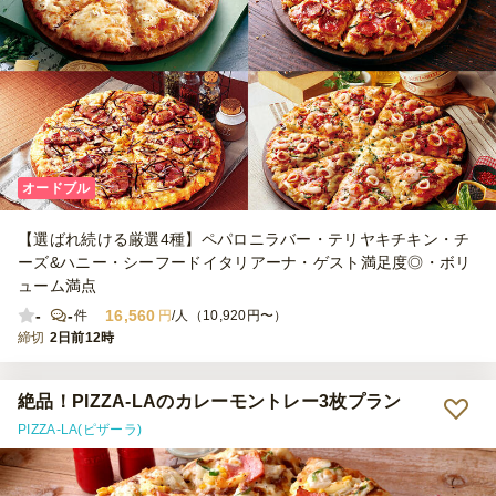
オードブル
【選ばれ続ける厳選4種】ペパロニラバー・テリヤキチキン・チ
ーズ&ハニー・シーフードイタリアーナ・ゲスト満足度◎・ボリ
ューム満点
-
-
16,560
件
円
/人（10,920円〜）
締切
2日前12時
絶品！PIZZA-LAのカレーモントレー3枚プラン
PIZZA-LA(ピザーラ)