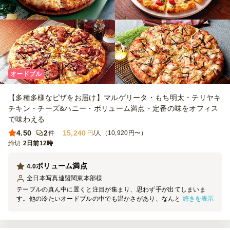
オードブル
【多種多様なピザをお届け】マルゲリータ・もち明太・テリヤキ
チキン・チーズ&ハニー・ボリューム満点・定番の味をオフィス
で味わえる
4.50
2
15,240
件
円
/人（10,920円〜）
締切
2日前12時
ボリューム満点
4.0
全日本写真連盟関東本部
様
テーブルの真ん中に置くと注目が集まり、思わず手が出てしまいま
続きを表示
す。他の冷たいオードブルの中でも温かさがあり、なんと言ってもピ
ザの香りが会場に広まって、お腹を刺激します。お届け時間が早かっ
たので、始まるまでに冷めてしまいました。次回は開始直前に届くよ
うにしたいです。