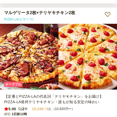
マルゲリータ2枚×テリヤキチキン2枚
PIZZA-LA(ピザーラ)
オードブル
【定番とPIZZA-LAの代名詞「テリヤキチキン」をお届け】
PIZZA-LA発祥テリヤキチキン・誰もが知る安定の味わい
5.00
2
15,240
件
円
/人（10,920円〜）
締切
2日前12時