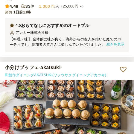
4.48
33
1,300
件
円
/人（25,000円〜）
締切
1日前13時
おもてなしにおすすめのオードブル
4.5
アンカー株式会社
様
【料理・味】 全体的に味が良く、海外からの友人を招いた庭でのパ
続きを表示
ーティでも、参加者の皆さんに楽しんでいただけました。品数が豊富
なので、それぞれ苦手な食材があっても十分に食べられるものがあ
り、満足感のある内容だったと思います。 星を1つ減らした理由は、
次の2点です。 ① ローストビーフちらしは、ご飯とローストビーフの
間にしば漬けが入っていました。参加者の間では少し好みが分かれた
小分けブッフェ-akatsuki-
ようで、当日はあまり召し上がる方がいませんでした。 ② 3種きのこ
和創作ダイニングAKATSUKI(ワソウサクダイニングアカツキ)
とブロッコリーのマリネは、少し味付けが濃く感じました。お酒と一
緒であればちょうど良いのかもしれませんが、ノンアルの方も一定数
いたため、そのままいただくにはやや塩味が強めでした。 【サービ
ス】 指定時間より少し早めに届けてくださったため、料理を並べる
時間に余裕ができ、とても助かりました。 一方で、配達場所につい
ては少し気になった点がありました。今回の住所は何十年も前から存
在し、Googleマップなどでも問題なく表示される場所ですが、注文
後のメールで「住所が不明瞭」との連絡がありました。当日も配達業
者さんのナビでは表示されなかったようで、お手数をおかけしてしま
いました。 また、注文最低金額が25,000円からだったため、人数分
の料理は足りていても、最低金額に合わせるためにオプションを追加