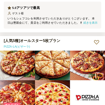
アツアツで最高
5.0
ゲスト
様
いつもシェフコレを利用させていただきありがとうございます。 本
続きを表示
日は懇親会にて、貴店をご利用させていただきました。 料理の見た
目は素晴らしく、大変満足しております。 機会がございましたら、
ぜひご利用させていただきます。
[人気5種]オールスター5枚プラン
PIZZA-LA(ピザーラ)