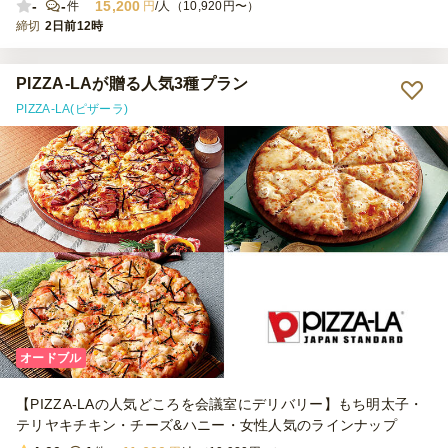
-
-
15,200
件
円
/人（10,920円〜）
締切
2日前12時
PIZZA-LAが贈る人気3種プラン
PIZZA-LA(ピザーラ)
オードブル
【PIZZA-LAの人気どころを会議室にデリバリー】もち明太子・
テリヤキチキン・チーズ&ハニー・女性人気のラインナップ