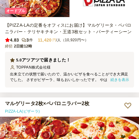
オードブル
【PIZZA-LAの定番をオフィスにお届け】マルゲリータ・ペパロ
ニラバー・テリヤキチキン・王道3枚セット・パーティーシーン
4.83
3
11,420
件
円
/人（10,920円〜）
締切
2日前12時
アツアツで届きました！
5.0
TOPPAN株式会社
様
出来立ての状態で届いたので、温かいピザを食べることができ大満足
続きを表示
でした。 さすがピザーラ、味もおいしかったです。 やはりピザがあ
るとみんな喜んでくれるので、パーティの定番だなと思いました。
マルゲリータ2枚×ペパロニラバー2枚
PIZZA-LA(ピザーラ)