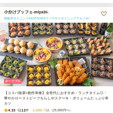
り、満足感のある内容だったと思います。 星を1つ減らした理由は、
次の2点です。 ① ローストビーフちらしは、ご飯とローストビーフの
間にしば漬けが入っていました。参加者の間では少し好みが分かれた
小分けブッフェ-miyabi-
ようで、当日はあまり召し上がる方がいませんでした。 ② 3種きのこ
和創作ダイニングAKATSUKI(ワソウサクダイニングアカツキ)
とブロッコリーのマリネは、少し味付けが濃く感じました。お酒と一
緒であればちょうど良いのかもしれませんが、ノンアルの方も一定数
いたため、そのままいただくにはやや塩味が強めでした。 【サービ
ス】 指定時間より少し早めに届けてくださったため、料理を並べる
時間に余裕ができ、とても助かりました。 一方で、配達場所につい
ては少し気になった点がありました。今回の住所は何十年も前から存
在し、Googleマップなどでも問題なく表示される場所ですが、注文
後のメールで「住所が不明瞭」との連絡がありました。当日も配達業
者さんのナビでは表示されなかったようで、お手数をおかけしてしま
いました。 また、注文最低金額が25,000円からだったため、人数分
の料理は足りていても、最低金額に合わせるためにオプションを追加
して調整する必要があり、その点は少し手間に感じました。以前、都
内で利用した際にはもう少し低い最低注文金額の店舗もあったため、
配送エリアによる違いなのだと思いますが、もう少し利用しやすい金
オードブル
額設定になると、さらに注文しやすくなると感じました。 【雰囲
気】 一品ずつ小分けになっているため取り分けが不要で、好きなも
【コスパ抜群×創作和食】全世代におすすめ・ランチタイム◎・
のを気軽に選べるのがとても良かったです。テーブルに並べるだけで
彩りが良く、見た目も華やかになり、ホームパーティの雰囲気を一気
華やかローストビーフちらしやステーキ・ボリュームたっぷり串
に盛り上げてくれました。海外からの友人にも「きれい」「食べやす
カツ
い」と好評で、おもてなしにもぴったりだと感じました。 【コス
4.33
12
2,600
件
円
/人（25,000円〜）
パ】 一人当たりの金額を考えると、とてもコストパフォーマンスが