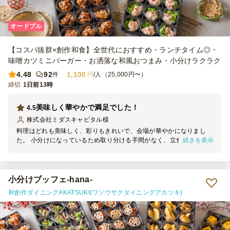
して調整する必要があり、その点は少し手間に感じました。以前、都
内で利用した際にはもう少し低い最低注文金額の店舗もあったため、
配送エリアによる違いなのだと思いますが、もう少し利用しやすい金
オードブル
額設定になると、さらに注文しやすくなると感じました。 【雰囲
気】 一品ずつ小分けになっているため取り分けが不要で、好きなも
【コスパ抜群×創作和食】全世代におすすめ・ランチタイム◎・
のを気軽に選べるのがとても良かったです。テーブルに並べるだけで
彩りが良く、見た目も華やかになり、ホームパーティの雰囲気を一気
味噌カツミニバーガー・お洒落な和風おつまみ・小分けラクラク
に盛り上げてくれました。海外からの友人にも「きれい」「食べやす
4.48
92
1,100
件
円
/人（25,000円〜）
い」と好評で、おもてなしにもぴったりだと感じました。 【コス
締切
1日前13時
パ】 一人当たりの金額を考えると、とてもコストパフォーマンスが
高いと思います。料理の種類が多く、見た目の華やかさもあり、準備
にかかる時間や手間を大幅に減らせることを考えると、価格以上の価
美味しく華やかで満足でした！
4.5
値がありました。自分たちでこれだけの種類を用意するのは大変なの
株式会社ミダスキャピタル
様
で、特別な日や来客時には十分利用する価値があると感じました。
料理はどれも美味しく、彩りもきれいで、会場が華やかになりまし
続きを表示
た。 小分けになっているため取り分ける手間がなく、立食形式でも
食べやすかったです。 価格に対して品数やボリュームも十分で、参
加者からも好評でした。 オプションでも良いので紙皿なども一緒に
付いていると、さらに利用しやすかったと思います。
小分けブッフェ-hana-
和創作ダイニングAKATSUKI(ワソウサクダイニングアカツキ)