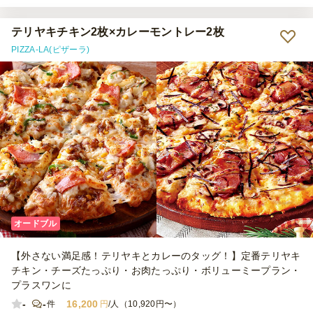
ぜひご利用させていただきます。
テリヤキチキン2枚×カレーモントレー2枚
PIZZA-LA(ピザーラ)
オードブル
【外さない満足感！テリヤキとカレーのタッグ！】定番テリヤキ
チキン・チーズたっぷり・お肉たっぷり・ボリューミープラン・
プラスワンに
-
-
16,200
件
円
/人（10,920円〜）