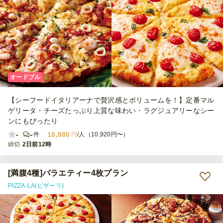
オードブル
【シーフードイタリアーナで贅沢感とボリュームを！】定番マル
ゲリータ・チーズたっぷり上質な味わい・ラグジュアリーなシー
ンにもぴったり
-
-
16,880
件
円
/人（10,920円〜）
締切
2日前12時
[満腹4種]バラエティー4枚プラン
PIZZA-LA(ピザーラ)