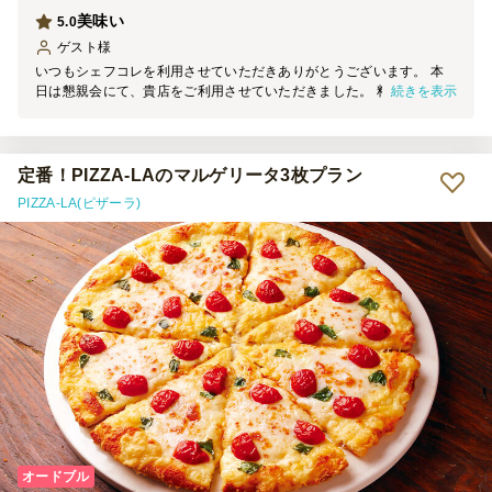
美味い
5.0
ゲスト
様
いつもシェフコレを利用させていただきありがとうございます。 本
続きを表示
日は懇親会にて、貴店をご利用させていただきました。 料理の見た
目は素晴らしく、大変満足しております。 機会がございましたら、
ぜひご利用させていただきます。
定番！PIZZA-LAのマルゲリータ3枚プラン
PIZZA-LA(ピザーラ)
オードブル