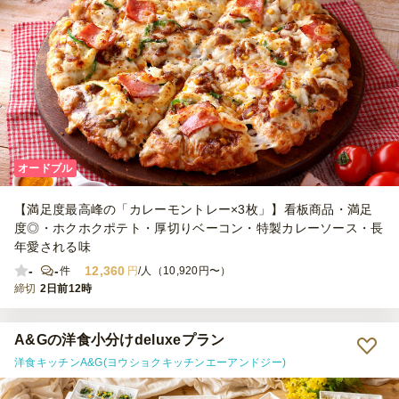
オードブル
【満足度最高峰の「カレーモントレー×3枚」】看板商品・満足
度◎・ホクホクポテト・厚切りベーコン・特製カレーソース・長
年愛される味
-
-
12,360
件
円
/人（10,920円〜）
締切
2日前12時
A&Gの洋食小分けdeluxeプラン
洋食キッチンA&G(ヨウショクキッチンエーアンドジー)