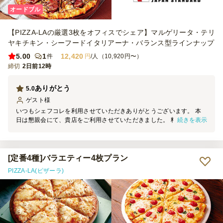
オードブル
【PIZZA-LAの厳選3枚をオフィスでシェア】マルゲリータ・テリ
ヤキチキン・シーフードイタリアーナ・バランス型ラインナップ
5.00
1
12,420
件
円
/人（10,920円〜）
締切
2日前12時
ありがとう
5.0
ゲスト
様
いつもシェフコレを利用させていただきありがとうございます。 本
続きを表示
日は懇親会にて、貴店をご利用させていただきました。 料理の見た
目は素晴らしく、大変満足しております。 機会がございましたら、
ぜひご利用させていただきます。
[定番4種]バラエティー4枚プラン
PIZZA-LA(ピザーラ)