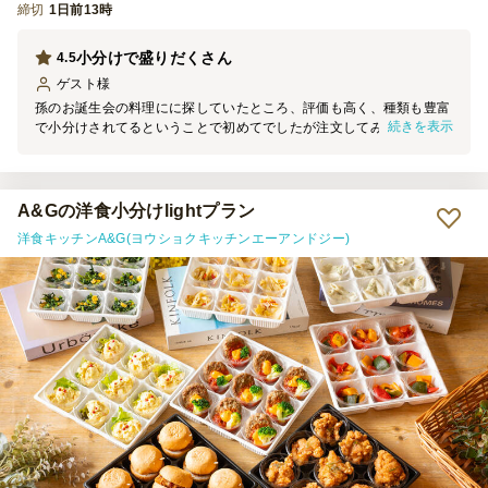
締切
1日前13時
高いと思います。料理の種類が多く、見た目の華やかさもあり、準備
にかかる時間や手間を大幅に減らせることを考えると、価格以上の価
値がありました。自分たちでこれだけの種類を用意するのは大変なの
小分けで盛りだくさん
4.5
で、特別な日や来客時には十分利用する価値があると感じました。
ゲスト
様
孫のお誕生会の料理にに探していたところ、評価も高く、種類も豊富
続きを表示
で小分けされてるということで初めてでしたが注文してみました。期
待以上の料理でデザートまで付いていて皆大満足な誕生会となりまし
た。一点だけ、かつバーガーのバンズがパサパサしていてそれだけが
唯一物足りなかったのですが、他は大満足です。
A&Gの洋食小分けlightプラン
洋食キッチンA&G(ヨウショクキッチンエーアンドジー)