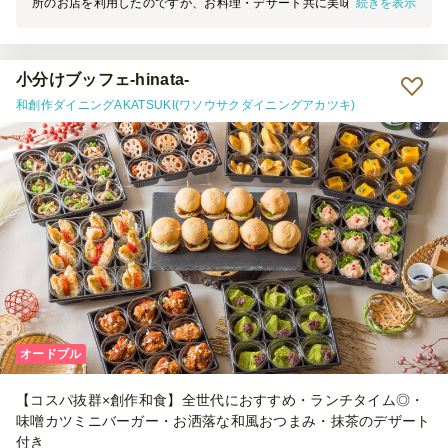
続きを表示
所のお店を利用したのですが、お料理・デザート共に美味しかったで
すし、カップや、1人ずつ分かれていてとても取りやすかったです。
配送も時間内に届きました。
小分けブッフェ-hinata-
和創作ダイニングAKATSUKI(ワソウサクダイニングアカツキ)
オードブル
【コスパ抜群×創作和食】全世代におすすめ・ランチタイム◎・
味噌カツミニバーガー・お洒落な和風おつまみ・抹茶のデザート
付き