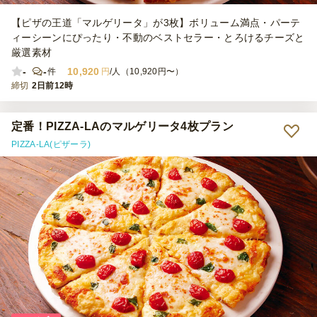
【ピザの王道「マルゲリータ」が3枚】ボリューム満点・パーテ
ィーシーンにぴったり・不動のベストセラー・とろけるチーズと
厳選素材
-
-
10,920
件
円
/人（10,920円〜）
締切
2日前12時
定番！PIZZA-LAのマルゲリータ4枚プラン
PIZZA-LA(ピザーラ)