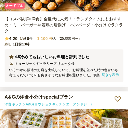
オードブル
【コスパ抜群×洋食】全世代に人気！・ランチタイムにもおすす
め・ミニバーガーや若鶏の唐揚げ・ハンバーグ・小分けでラクラ
ク
4.20
66
1,100
件
円
/人（25,000円〜）
締切
1日前13時
冷めてもおいしいお料理と評判でした
4.5
ミュージックギャラリーアリエッタ
様
いくつかの候補のお店を比較していて、お料理を並べた時の色合いも
続きを表示
考えられていて味も良さそうなお料理を選びました。実際皆様から
「美味しかった」「冷めても美味しい料理ね」と言われ、本当に良か
ったと思いました。子供たちは唐揚げとハンバーグが美味しいと喜ん
でおり、バジルのペンネが特に気に入ったというお客様もいました。
A&Gの洋食小分けspecialプラン
洋食キッチンA&G(ヨウショクキッチンエーアンドジー)