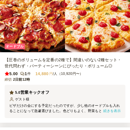
オードブル
【圧巻のボリュームを定番の2種で】間違いのない2種セット・
世代問わず・パーティーシーンにぴったり・ボリューム◎
5.00
1
14,880
件
円
/人（10,920円〜）
締切
2日前12時
営業キックオフ
5.0
ゲスト
様
ピザだけの会にする予定だったのですが、少し他のオードブルも入れ
続きを表示
ることになって急遽選びました。色どりもよく、野菜もとれるし、脂
っこいピザとの相性と、ピールのおつまみにもちょうどよく、とても
好評でした。