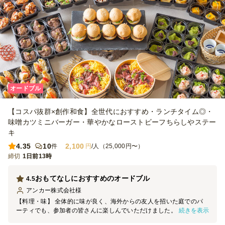
オードブル
【コスパ抜群×創作和食】全世代におすすめ・ランチタイム◎・
味噌カツミニバーガー・華やかなローストビーフちらしやステー
キ
4.35
10
2,100
件
円
/人（25,000円〜）
締切
1日前13時
おもてなしにおすすめのオードブル
4.5
アンカー株式会社
様
【料理・味】 全体的に味が良く、海外からの友人を招いた庭でのパ
続きを表示
ーティでも、参加者の皆さんに楽しんでいただけました。品数が豊富
なので、それぞれ苦手な食材があっても十分に食べられるものがあ