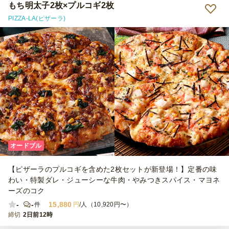
もち明太子2枚×プルコギ2枚
PIZZA-LA(ピザーラ)
オードブル
【ピザーラのプルコギを含めた2枚セットが新登場！】定番の味
わい・特製ダレ・ジューシーな牛肉・やみつきスパイス・マヨネ
ーズのコク
-
-
15,880
件
円
/人（10,920円〜）
締切
2日前12時