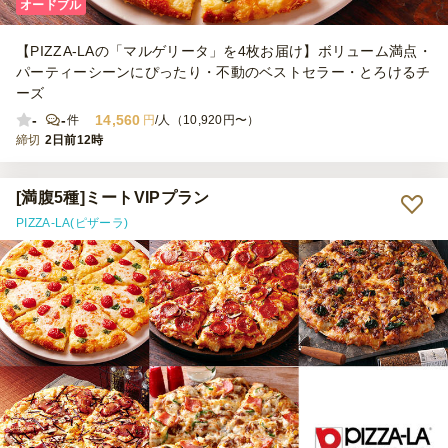
オードブル
【PIZZA-LAの「マルゲリータ」を4枚お届け】ボリューム満点・
パーティーシーンにぴったり・不動のベストセラー・とろけるチ
ーズ
-
-
14,560
件
円
/人（10,920円〜）
締切
2日前12時
[満腹5種]ミートVIPプラン
PIZZA-LA(ピザーラ)