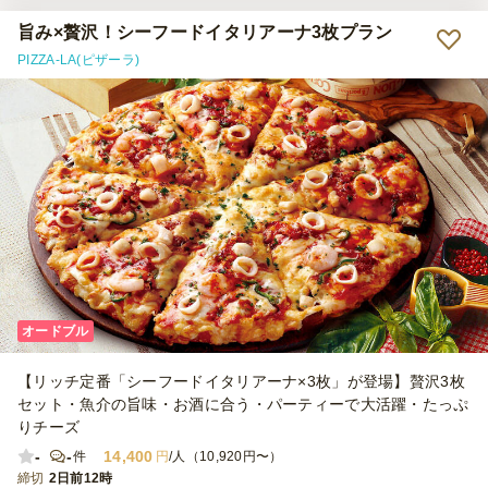
旨み×贅沢！シーフードイタリアーナ3枚プラン
PIZZA-LA(ピザーラ)
オードブル
【リッチ定番「シーフードイタリアーナ×3枚」が登場】贅沢3枚
セット・魚介の旨味・お酒に合う・パーティーで大活躍・たっぷ
りチーズ
-
-
14,400
件
円
/人（10,920円〜）
締切
2日前12時