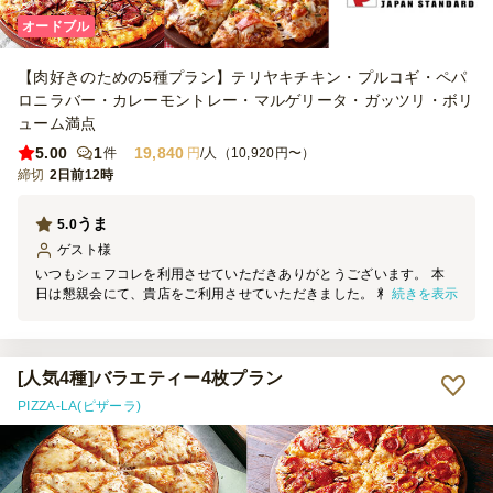
オードブル
【肉好きのための5種プラン】テリヤキチキン・プルコギ・ペパ
ロニラバー・カレーモントレー・マルゲリータ・ガッツリ・ボリ
ューム満点
5.00
1
19,840
件
円
/人（10,920円〜）
締切
2日前12時
うま
5.0
ゲスト
様
いつもシェフコレを利用させていただきありがとうございます。 本
続きを表示
日は懇親会にて、貴店をご利用させていただきました。 料理の見た
目は素晴らしく、大変満足しております。 機会がございましたら、
ぜひご利用させていただきます。
[人気4種]バラエティー4枚プラン
PIZZA-LA(ピザーラ)