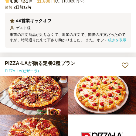
4.00
1
11,600
件
円
/人（10,920円〜）
締切
2日前12時
営業キックオフ
4.0
ゲスト
様
事前の注文商品が足りなくて、追加の注文で、間際の注文だったので
続きを表示
すが、時間通りに来て下さり助かりました。 また、オフィスに移転
後まもなくこちらも荷受けのエレベーターをしっかりと把握していな
かったので戸惑ったと思います。これからはしっかりと指示をするよ
うにいたします。 お客様用のエレベーターに食べ物のにおいが残る
のは厳禁ということだったので今後、しっかりとした指示をするよう
PIZZA-LAが贈る定番3種プラン
にいたします。
PIZZA-LA(ピザーラ)