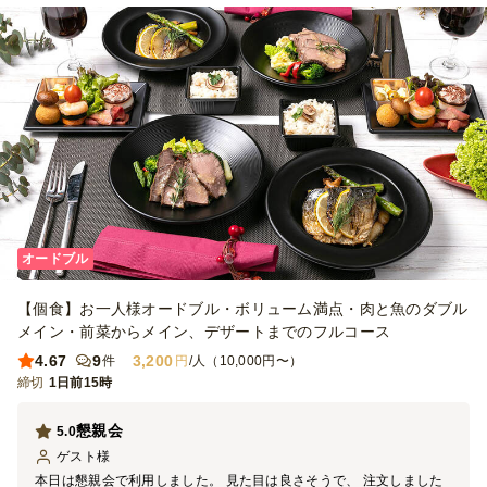
オードブル
【個食】お一人様オードブル・ボリューム満点・肉と魚のダブル
メイン・前菜からメイン、デザートまでのフルコース
4.67
9
3,200
件
円
/人（10,000円〜）
締切
1日前15時
懇親会
5.0
ゲスト
様
本日は懇親会で利用しました。 見た目は良さそうで、 注文しました