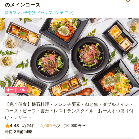
のメインコース
懐石フレンチ壱(カイセキフレンチ アン)
オードブル
【完全個食】懐石料理・フレンチ要素・肉と魚・ダブルメイン・
ローストビーフ・雲丹・レストランスタイル・お一人ずつ盛り付
け・デザート
4.48
24
4,000
件
円
/人（10,000円〜）
締切
2日前14時