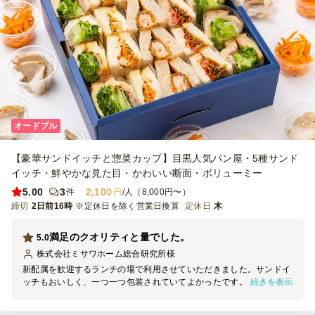
オードブル
【豪華サンドイッチと惣菜カップ】目黒人気パン屋・5種サンド
イッチ・鮮やかな見た目・かわいい断面・ボリューミー
5.00
3
2,100
件
円
/人（8,000円〜）
締切
2日前16時
※定休日を除く営業日換算
定休日
木
満足のクオリティと量でした。
5.0
株式会社ミサワホーム総合研究所
様
新配属を歓迎するランチの場で利用させていただきました。サンドイ
続きを表示
ッチもおいしく、一つ一つ包装されていてよかったです。量も大人の
男性含め満足でしたのでまた機会があれば利用させていただきたいと
思います。