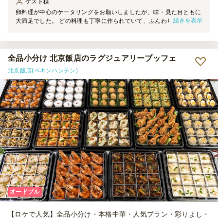
ゲスト
様
卵料理が中心のケータリングをお願いしましたが、味・見た目ともに
続きを表示
大満足でした。 どの料理も丁寧に作られていて、ふんわりとした卵
の食感と優しい味付けが印象的でした。 参加者からも「美味しい」
「また頼みたい」と好評で、会場の雰囲気も一気に華やかになりまし
た。 対応もスムーズで、安心して利用できるケータリングだと思い
ます。
全品小分け 北京飯店のラグジュアリーブッフェ
北京飯店(ペキンハンテン)
オードブル
【ロケで人気】全品小分け・本格中華・人気プラン・彩りよし・