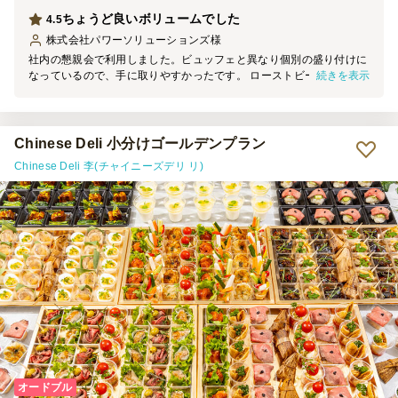
ちょうど良いボリュームでした
4.5
株式会社パワーソリューションズ
様
社内の懇親会で利用しました。ビュッフェと異なり個別の盛り付けに
続きを表示
なっているので、手に取りやすかったです。 ローストビーフはとて
も美味しかった上に「え？これで一人分？」と思うくらいのボリュー
ムで満足感がありました。 もう一つのメインのお魚も蓋を開けた瞬
間いい匂いがふわーっと。いいお味でした。 また機会があればお願
いしたいと思います。 ありがとうございました。
Chinese Deli 小分けゴールデンプラン
Chinese Deli 李(チャイニーズデリ リ)
オードブル