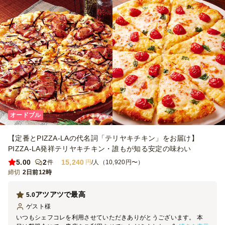
オードブル
【定番とPIZZA-LAの代名詞「テリヤキチキン」をお届け】
PIZZA-LA発祥テリヤキチキン・誰もが知る安定の味わい
5.00
2
15,240
件
円
/人（10,920円〜）
締切
2日前12時
アツアツで最高
5.0
ゲスト
様
いつもシェフコレを利用させていただきありがとうございます。 本