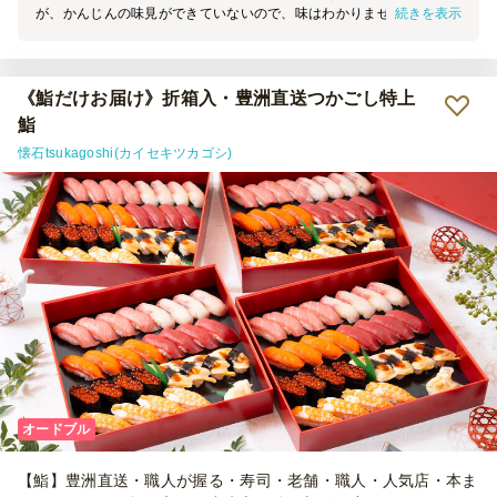
続きを表示
が、かんじんの味見ができていないので、味はわかりません。 また
注文するので、その時に味の評価をしますね。
《鮨だけお届け》折箱入・豊洲直送つかごし特上
鮨
懐石tsukagoshi(カイセキツカゴシ)
オードブル
【鮨】豊洲直送・職人が握る・寿司・老舗・職人・人気店・本ま