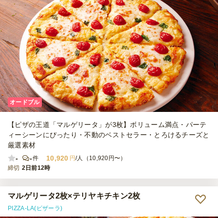
オードブル
【ピザの王道「マルゲリータ」が3枚】ボリューム満点・パーテ
ィーシーンにぴったり・不動のベストセラー・とろけるチーズと
厳選素材
-
-
10,920
件
円
/人（10,920円〜）
締切
2日前12時
マルゲリータ2枚×テリヤキチキン2枚
PIZZA-LA(ピザーラ)