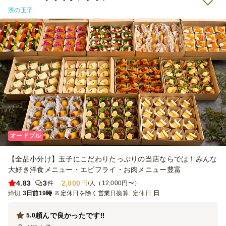
濱の玉子
オードブル
【全品小分け】玉子にこだわりたっぷりの当店ならでは！みんな
大好き洋食メニュー・エビフライ・お肉メニュー豊富
4.83
3
2,000
件
円
/人（12,000円〜）
締切
3日前19時
※定休日を除く営業日換算
定休日
日
頼んで良かったです‼︎
5.0