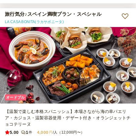
ぜひご利用させていただきます。
旅行気分♪スペイン満喫プラン・スペシャル
LA CASA BONITA(ラカサボニータ)
オードブル
【温製で楽しむ本格スパニッシュ】本場さながら海の幸パエリ
ア・カジョス・温製容器使用・デザート付き・オランジェットチ
ョコテリーヌ
5.00
1
4,000
件
円
/人（12,000円〜）