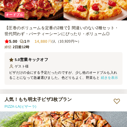
オードブル
【圧巻のボリュームを定番の2種で】間違いのない2種セット・
世代問わず・パーティーシーンにぴったり・ボリューム◎
5.00
1
14,880
件
円
/人（10,920円〜）
締切
2日前12時
営業キックオフ
5.0
ゲスト
様
ピザだけの会にする予定だったのですが、少し他のオードブルも入れ
続きを表示
ることになって急遽選びました。色どりもよく、野菜もとれるし、脂
っこいピザとの相性と、ピールのおつまみにもちょうどよく、とても
好評でした。
人気！もち明太子ピザ3枚プラン
PIZZA-LA(ピザーラ)