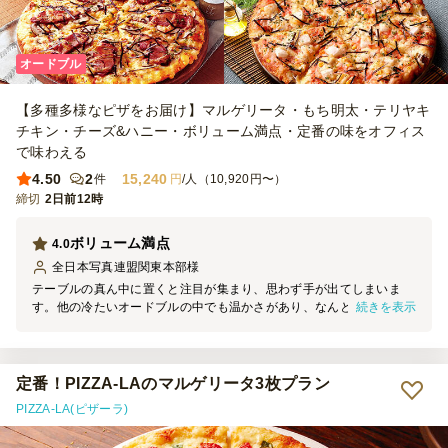
オードブル
【多種多様なピザをお届け】マルゲリータ・もち明太・テリヤキ
チキン・チーズ&ハニー・ボリューム満点・定番の味をオフィス
で味わえる
4.50
2
15,240
件
円
/人（10,920円〜）
締切
2日前12時
ボリューム満点
4.0
全日本写真連盟関東本部
様
テーブルの真ん中に置くと注目が集まり、思わず手が出てしまいま
続きを表示
す。他の冷たいオードブルの中でも温かさがあり、なんと言ってもピ
ザの香りが会場に広まって、お腹を刺激します。お届け時間が早かっ
たので、始まるまでに冷めてしまいました。次回は開始直前に届くよ
うにしたいです。
定番！PIZZA-LAのマルゲリータ3枚プラン
PIZZA-LA(ピザーラ)