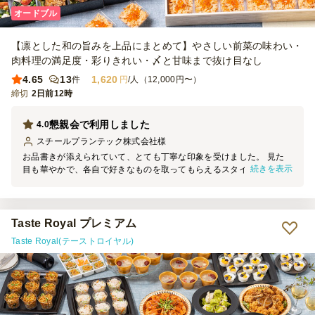
オードブル
【凛とした和の旨みを上品にまとめて】やさしい前菜の味わい・
肉料理の満足度・彩りきれい・〆と甘味まで抜け目なし
4.65
13
1,620
件
円
/人（12,000円〜）
締切
2日前12時
懇親会で利用しました
4.0
スチールプランテック株式会社
様
お品書きが添えられていて、とても丁寧な印象を受けました。 見た
続きを表示
目も華やかで、各自で好きなものを取ってもらえるスタイルなので、
こちらの準備も楽で本当に助かりました。 ご飯が少し硬めかな？と
感じる部分もありましたが、おつまみとしていただく分には全然アリ
だと思います。
Taste Royal プレミアム
Taste Royal(テーストロイヤル)