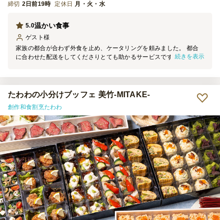
締切
2日前19時
定休日
月・火・水
温かい食事
5.0
ゲスト
様
家族の都合が合わず外食を止め、ケータリングを頼みました。 都合
続きを表示
に合わせた配送をしてくださりとても助かるサービスです。 食事を
温める機能があり、肉料理など温い飯が食べれて満足です。
たわわの小分けブッフェ 美竹-MITAKE-
創作和食割烹たわわ