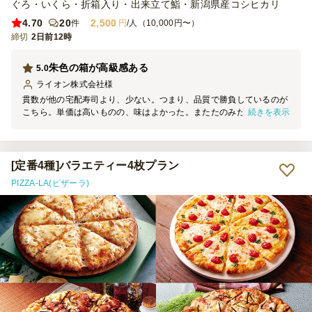
ぐろ・いくら・折箱入り・出来立て鮨・新潟県産コシヒカリ
4.70
20
2,500
件
円
/人（10,000円〜）
締切
2日前12時
朱色の箱が高級感ある
5.0
ライオン株式会社
様
貫数が他の宅配寿司より、少ない。つまり、品質で勝負しているのが
続きを表示
こちら。単価は高いものの、味はよかった。またたのみたい。 入れ
物も高級感がある。ネタも新鮮。臭みなどは無かった。開始30分でな
くなった。
[定番4種]バラエティー4枚プラン
PIZZA-LA(ピザーラ)