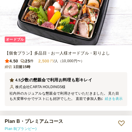
オードブル
【個食プラン】多品目・お一人様オードブル・彩りよし
4.50
25
2,500
件
円
/人（10,000円〜）
締切
1日前15時
少数の懇親会で利用お料理も彩キレイ
4.5
株式会社CARTA HOLDINGS
様
社内外のカジュアルな懇親会で利用させていただきました。 見た目
続きを表示
も大変華やかでゲストにも好評でした。 直前で参加人数の変更もあ
りましたが、迅速にご対応いただき大変助かりました。 お届けも指
定時間どおりでした。
Plan B・プレミアムコース
Plan B(プランビー)