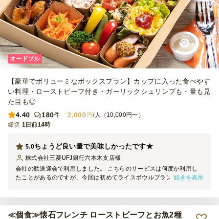
オードブル
【豪華でボリューミなボックスプラン】カップに入った食べやす
い料理・ローストビーフ付き・ガーリックシュリンプも・量も見
た目も◎
4.40
180
2,000
件
円
/人（10,000円〜）
締切
1日前14時
ちょうど良い量で美味しかったです★
5.0
株式会社三菱UFJ銀行六本木支店
様
会社の歓送迎会で利用しました。 こちらのサービスは何度か利用し
続きを表示
たことがあるのですが、今回は初めてライスボウルプランを頼みまし
た。夜に利用したのでお米が入ってるメニューがあるのも嬉しかった
です。おつまみとアルコールは別で買って、ちょうど良い量で大満喫
でした。
≪個食≫懐石フレンチ ローストビーフとお魚2種