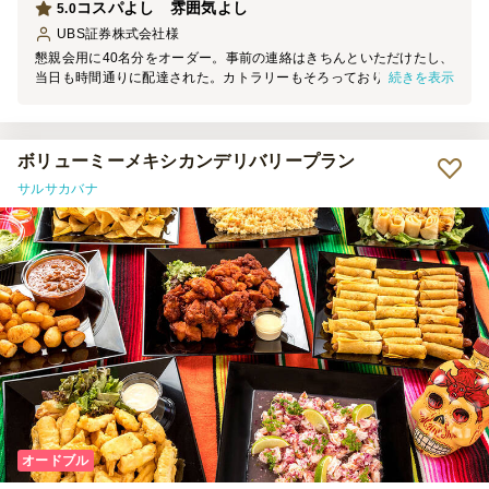
コスパよし 雰囲気よし
5.0
UBS証券株式会社
様
懇親会用に40名分をオーダー。事前の連絡はきちんといただけたし、
続きを表示
当日も時間通りに配達された。カトラリーもそろっており、完璧。料
理も、いままでいただいたことのないようなメニューもあり、老若男
女に好評でした。最初ぱっと見、足りるかな？と思いましたが、結果
として十分な量でした。またお願いしたいと思います
ボリューミーメキシカンデリバリープラン
サルサカバナ
オードブル