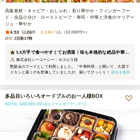
高級食材・キャビア・おしゃれ・彩り華やか・フィンガーフー
ド・全品小分け・ローストビーフ・寿司・中華と洋食のマリアー
ジュ・華やか
4.53
26
3,240
件
円
/人（10,000円〜）
締切
1日前17時
片手で食べやすくてお洒落！味も本格的な絶品中華オードブル
5.0
株式会社シーユーシー・ホスピス
様
懇親会のフードとして利用しました。「中華料理」と聞いて、大皿で
続きを表示
ドカンと届くのを想像していましたが、届いてびっくり！どれも一口
サイズや個包装になっていて、立食でもめちゃくちゃ食べやすい工夫
がされていました。 全体的に油っぽさがなく、上品で冷めても美味
しい本格中華でした。取り分け用のお皿や割り箸、お醤油などのアメ
ニティも綺麗に揃っていて、準備も片付けも本当に楽ちんでした。ま
多品目いろいろオードブルのお一人様BOX
たイベントがある時はぜひリピートしたいです！
ROYAL GARDEN DELI(ロイヤルガーデンデリ)