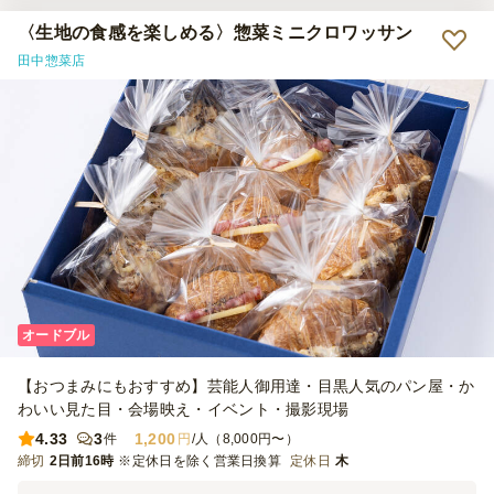
〈生地の食感を楽しめる〉惣菜ミニクロワッサン
田中惣菜店
オードブル
【おつまみにもおすすめ】芸能人御用達・目黒人気のパン屋・か
わいい見た目・会場映え・イベント・撮影現場
4.33
3
1,200
件
円
/人（8,000円〜）
締切
2日前16時
※定休日を除く営業日換算
定休日
木