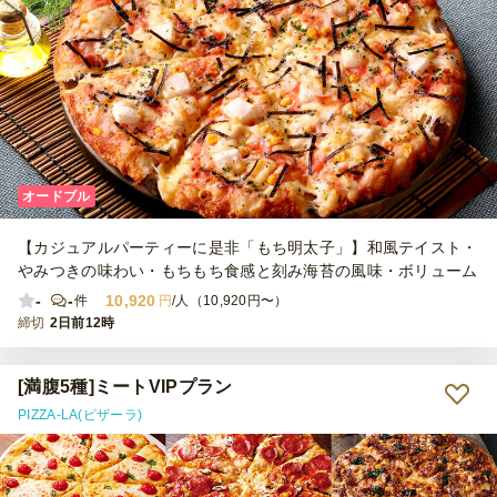
オードブル
【カジュアルパーティーに是非「もち明太子」】和風テイスト・
やみつきの味わい・もちもち食感と刻み海苔の風味・ボリューム
-
-
10,920
件
円
/人（10,920円〜）
締切
2日前12時
[満腹5種]ミートVIPプラン
PIZZA-LA(ピザーラ)