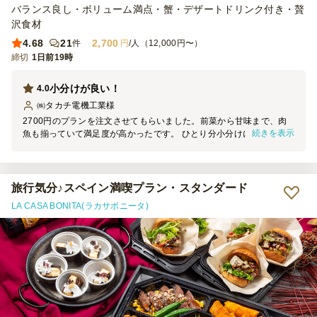
バランス良し・ボリューム満点・蟹・デザートドリンク付き・贅
沢食材
4.68
21
2,700
件
円
/人（12,000円〜）
締切
1日前19時
小分けが良い！
4.0
㈱タカチ電機工業
様
2700円のプランを注文させてもらいました。前菜から甘味まで、肉
続きを表示
魚も揃っていて満足度が高かったです。 ひとり分小分けになってお
り、遠慮せず手に取れるところがとても良かったです。 楽しい時間
が過ごせました。
旅行気分♪スペイン満喫プラン・スタンダード
LA CASA BONITA(ラカサボニータ)