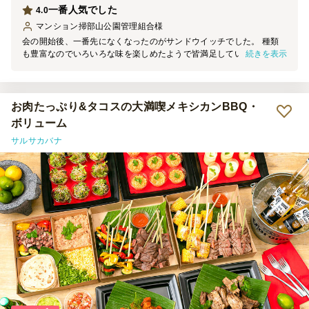
一番人気でした
4.0
マンション掃部山公園管理組合
様
会の開始後、一番先になくなったのがサンドウイッチでした。 種類
続きを表示
も豊富なのでいろいろな味を楽しめたようで皆満足していました た
だ注文するときに組み合わせが難しいかなとも思いました。 フルー
ツサンドやクロワッサンもおいしいのでどれだけ足すのかが悩みでし
た。 また今度もお願いしたいと思っています。
お肉たっぷり&タコスの大満喫メキシカンBBQ・
ボリューム
サルサカバナ