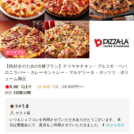
オードブル
【肉好きのための5種プラン】テリヤキチキン・プルコギ・ペパ
ロニラバー・カレーモントレー・マルゲリータ・ガッツリ・ボリ
ューム満点
5.00
1
19,840
件
円
/人（10,920円〜）
締切
2日前12時
うま
5.0
ゲスト
様
いつもシェフコレを利用させていただきありがとうございます。 本
続きを表示
日は懇親会にて、貴店をご利用させていただきました。 料理の見た
目は素晴らしく、大変満足しております。 機会がございましたら、