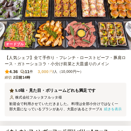
オードブル
【人気シェフ】全て手作り・フレンチ・ローストビーフ・豚肩ロ
ース・ガトーショコラ・小分け前菜と大皿盛りのメイン
4.36
11
3,000
件
円
/人（10,000円〜）
締切
2日前14時
味・見た目・ボリュームどれも満足です
5.0
株式会社フルッタフルッタ
様
歓迎会で利用させていただきました。 料理は全部小分けではなく一
続きを表示
部大皿になっているプランがあり、大皿があるとテーブルに並べたと
きの見た目が良く、 小分け料理の個々のボリュームもしっかりある
ので量的にもとても満足できました。 お味はどれも凝っておりとて
も美味しく評判が良かったです。 写真付きメニューがついていたの
は良いサービスだなと思いました。