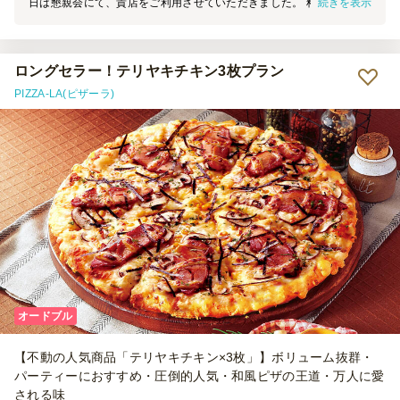
続きを表示
日は懇親会にて、貴店をご利用させていただきました。 料理の見た
目は素晴らしく、大変満足しております。 機会がございましたら、
ぜひご利用させていただきます。
ロングセラー！テリヤキチキン3枚プラン
PIZZA-LA(ピザーラ)
オードブル
【不動の人気商品「テリヤキチキン×3枚」】ボリューム抜群・
パーティーにおすすめ・圧倒的人気・和風ピザの王道・万人に愛
される味