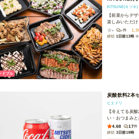
KITSUNE(キツネ)
【前菜からデザ
楽しみいただけ
-
-
1,5
件
締切
1日前13時
ードブル
炭酸飲料2本
ヒエドリ
【冷えてる炭酸
い・おつまみと
4.68
17
件
締切
3日前19時