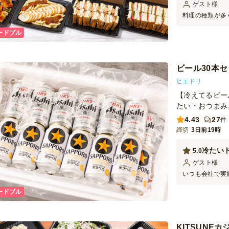
ゲスト
様
料理の種類が多
するので、皆さ
ードブル
利用させていた
用させていただ
ビール30本
ヒエドリ
【冷えてるビー
たい・おつまみ
4.43
27
件
締切
3日前19時
冷たい
5.0
ゲスト
様
いつも会社で実
だいても 時間
ードブル
ましたが、 今
した！
KITSUNE