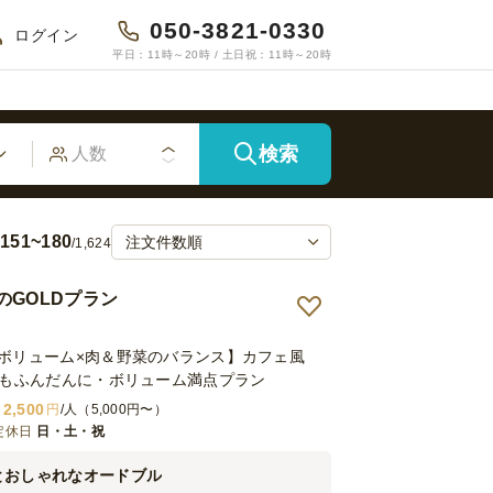
050-3821-0330
ログイン
平日：11時～20時 / 土日祝：11時～20時
検索
151~180
/1,624
のGOLDプラン
ボリューム×肉＆野菜のバランス】カフェ風
菜もふんだんに・ボリューム満点プラン
2,500
円
/人（5,000円〜）
定休日
日・土・祝
とおしゃれなオードブル