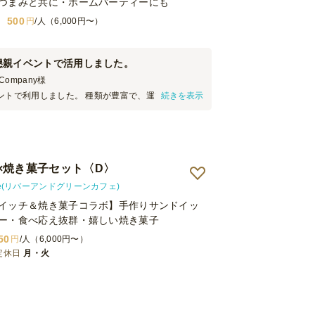
つまみと共に・ホームパーティーにも
500
円
/人（6,000円〜）
懇親イベントで活用しました。
ompany
様
ントで利用しました。 種類が豊富で、運び込み時も
続きを表示
た状態で届くので、 到着即配布ができるところが良
少ない本数から注文できたのもありがたかったです。
×焼き菓子セット〈D〉
 Cafe(リバーアンドグリーンカフェ)
イッチ＆焼き菓子コラボ】手作りサンドイッ
ー・食べ応え抜群・嬉しい焼き菓子
50
円
/人（6,000円〜）
定休日
月・火