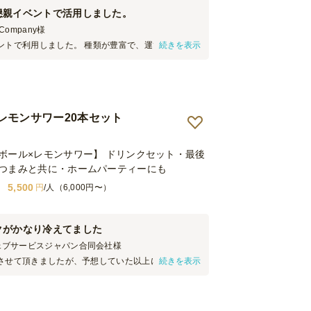
懇親イベントで活用しました。
ompany
様
ントで利用しました。 種類が豊富で、運び込み時も
続きを表示
た状態で届くので、 到着即配布ができるところが良
少ない本数から注文できたのもありがたかったです。
レモンサワー20本セット
ボール×レモンサワー】 ドリンクセット・最後
つまみと共に・ホームパーティーにも
5,500
円
/人（6,000円〜）
クがかなり冷えてました
ェブサービスジャパン合同会社
様
させて頂きましたが、予想していた以上にドリンク
続きを表示
お客様に提供していましたが評判良かったです。ド
ルに置く際に結露が落ちるのを受け止める用のクロ
も付属されており、すごく気が利いていると思いま
があれば是非利用したいと思います。