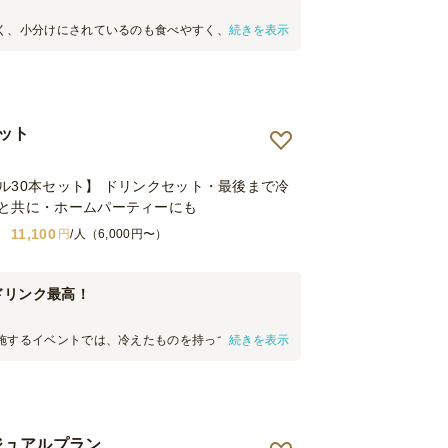
く、小分けにされているのも食べやすく、見栄えも
続きを表示
んに大変喜んでいただくことができました。前回も
だき、その時も皆さんの反応が良かったです。又利
こうと思います。どうも有難うございました。
セット
ル30本セット】 ドリンクセット・最後まで冷
と共に・ホームパーティーにも
11,100
円
/人（6,000円〜）
ドリンク最高！
施するイベントでは、冷えたものを持ってきていた
続きを表示
が経過するとぬるくなっておいしくないなと思ってい
回はイベント中ずっと冷たいドリンクが飲めて最高で
カジュアルプラン