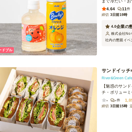
まで冷たい・お
4.64
11
件
締切
3日前19時
企業の
4.0
株式会社No C
社内の懇親イベ
キンキンに冷え
ードブル
かったです。 
サンドイッチ
River&Green
【魅惑のサンド
チ・ボリューミ
-
-
1,0
件
締切
3日前15時