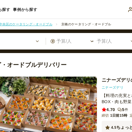
ら探す
事例から探す
中央区のケータリング・オードブル
京橋のケータリング・オードブル
グ・オードブルデリバリー
ニナーズデリ
ニナーズデリ
【料理の充実と
BOX・肉も野
4.70
5
件
締切
1日前15時
ちょっ
4.5