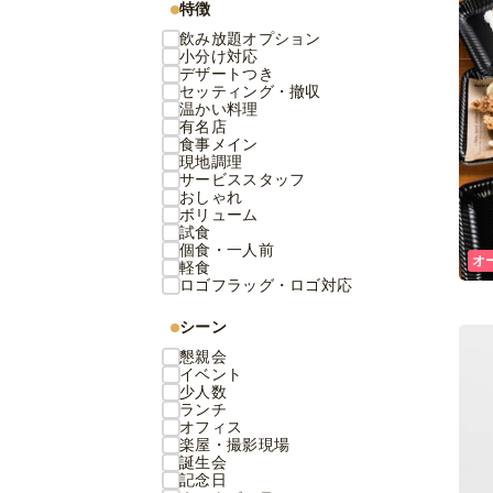
特徴
飲み放題オプション
小分け対応
デザートつき
セッティング・撤収
温かい料理
有名店
食事メイン
現地調理
サービススタッフ
おしゃれ
ボリューム
試食
個食・一人前
オ
軽食
ロゴフラッグ・ロゴ対応
シーン
懇親会
イベント
少人数
ランチ
オフィス
楽屋・撮影現場
誕生会
記念日