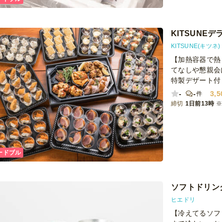
もぜひお願いし
KITSUNE
KITSUNE(キツネ)
【加熱容器で熱
てなしや懇親会
特製デザート付
-
-
3,5
件
締切
1日前13時
ードブル
ソフトドリン
ヒエドリ
【冷えてるソフ