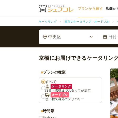
プランから探す
店舗か
ケータリング
東京のケータリング・オードブル
中央区
日付
京橋にお届けできるケータリン
プランの種類
すべて
ケータリング
設置～撤収までスタッフが対応
オードブル
使い捨て容器でデリバリー
時間帯