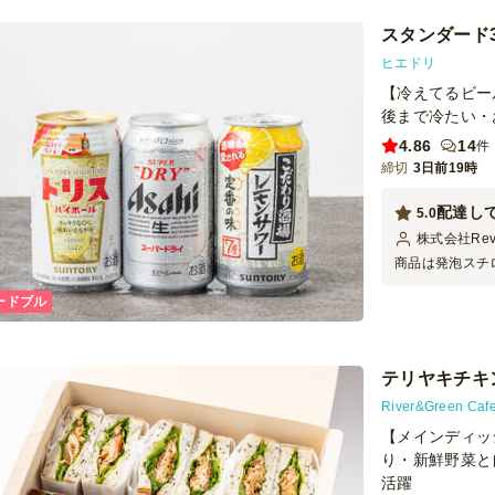
スタンダード
ヒエドリ
【冷えてるビー
後まで冷たい・
4.86
14
件
締切
3日前19時
5.0
株式会社Rev
商品は発泡スチ
のタイミングで
ードブル
度の高いクオリ
ため、ボトルの
担軽減にもつな
おり、今後のイ
テリヤキチキン
River&Green
【メインディッ
り・新鮮野菜と
活躍