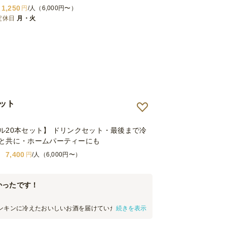
1,250
円
/人（6,000円〜）
定休日
月・火
セット
ル20本セット】 ドリンクセット・最後まで冷
と共に・ホームパーティーにも
7,400
円
/人（6,000円〜）
かったです！
ンキンに冷えたおいしいお酒を届けていただき、大
続きを表示
かなイベントの席でも、冷たさがキープされたお酒
さでした。参加者にも大好評だったので、これから