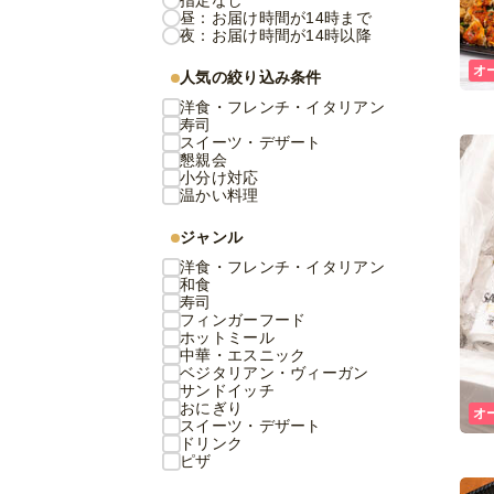
指定なし
昼：お届け時間が14時まで
夜：お届け時間が14時以降
オ
人気の絞り込み条件
洋食・フレンチ・イタリアン
寿司
スイーツ・デザート
懇親会
小分け対応
温かい料理
ジャンル
洋食・フレンチ・イタリアン
和食
寿司
フィンガーフード
ホットミール
中華・エスニック
ベジタリアン・ヴィーガン
サンドイッチ
おにぎり
オ
スイーツ・デザート
ドリンク
ピザ