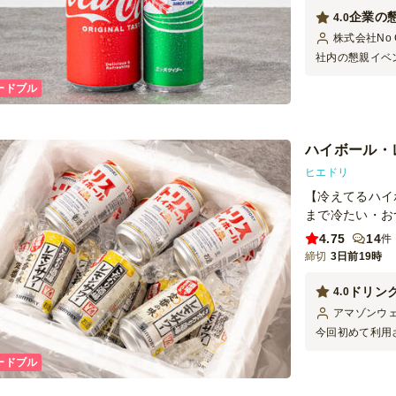
企業の
4.0
株式会社No C
社内の懇親イベ
キンキンに冷え
ードブル
かったです。 
ハイボール・
ヒエドリ
【冷えてるハイ
まで冷たい・お
4.75
14
件
締切
3日前19時
ドリン
4.0
アマゾンウ
今回初めて利用
が冷えていて、
ードブル
リンクをテーブ
スのようなもの
した。また機会