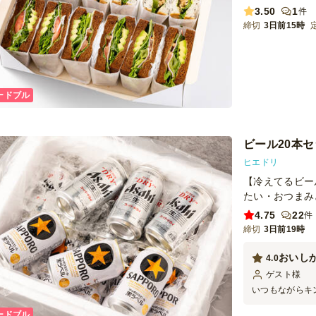
3.50
1
件
締切
3日前15時
ードブル
ビール20本
ヒエドリ
【冷えてるビー
たい・おつまみ
4.75
22
件
締切
3日前19時
おいし
4.0
ゲスト
様
いつもながらキ
満足です。賑や
ードブル
は格別のおいし