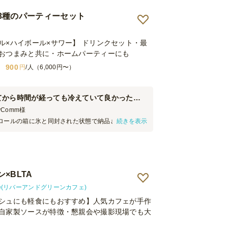
3種のパーティーセット
ル×ハイボール×サワー】 ドリンクセット・最
おつまみと共に・ホームパーティーにも
900
円
/人（6,000円〜）
配達してから時間が経っても冷えていて良かったです
Comm
様
ロールの箱に氷と同封された状態で納品され、乾杯
続きを表示
も完全に冷えた状態を維持できており、非常に満足
ティでした。 また、使い捨ての布巾が付属していた
結露や水滴を拭き取る際に大変重宝し、運営側の負
がりました。配送状態・サービス内容ともに優れて
ベントでも推奨したいサービスです。
×BLTA
 Cafe(リバーアンドグリーンカフェ)
シュにも軽食にもおすすめ】人気カフェが手作
自家製ソースが特徴・懇親会や撮影現場でも大