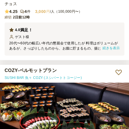
チョス
4.25
4
3,000
件
円
/人（100,000円〜）
締切
2日前12時
満足！
4.0
ゲスト
様
20代〜60代の幅広い年代の懇親会で使用したが 料理はボリュームが
続きを表示
あるが、さっぱりしたものから、お腹に貯まるもの、揚げ物とバラン
スがよく参加者の全員がそれぞれまんぞくするような内容だった
COZY-ベルモットプラン
SUSHI BAR 魚々 COZY (スシバートトコージー)