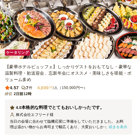
ケータリング
【豪華ホテルビュッフェ】しっかりゲストをおもてなし・豪華な
温製料理・歓送迎会、忘新年会にオススメ・美味しさを堪能・ボ
リューム多め
4.57
7
4,800
件
円
/人（150,000円〜）
締切
2日前12時
本格的な料理でとてもおいしかったです。
4.0
株式会社エフリード
様
当日の会場に合わせて臨機応変に準備をしていただきました。 お料
続きを表示
理は温かい物からお寿司まで幅広くあり、大変おいしかったです。
特にラザニア、お寿司は一瞬でなくっていました。 また、デザート