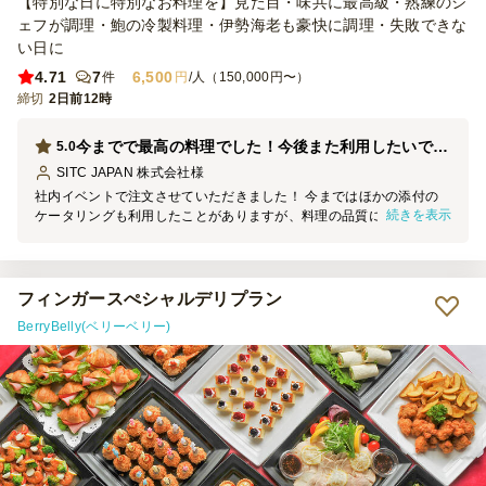
【特別な日に特別なお料理を】見た目・味共に最高級・熟練のシ
ェフが調理・鮑の冷製料理・伊勢海老も豪快に調理・失敗できな
い日に
4.71
7
6,500
件
円
/人（150,000円〜）
締切
2日前12時
今までで最高の料理でした！今後また利用したいです。ありがとうございました。
5.0
SITC JAPAN 株式会社
様
社内イベントで注文させていただきました！ 今まではほかの添付の
続きを表示
ケータリングも利用したことがありますが、料理の品質にあまり期待
を持てなかったですが。 今回BERRY BELLYフードサービス様を利用
して、びっくりするほどサプライズをいただきました。 ①料理の
量、味、質、見た目全部最高！社員の皆さんも絶賛でした。40人分の
注文で持ってきていただいた分は見た目50人ほどありそうで、最初は
フィンガースぺシャルデリプラン
のこるかなーと心配で、完食されました。 味は街中の評判店より上
BerryBelly(ベリーベリー)
だと思います。料理で利用されている食材も産地と時間も拘りがあ
り、高級ホテル宴会レベル並みの質です。 ②レイアウトが非常にき
れいで、各料理のポジション、蓋を開けるタイミング等もきちんと計
画されて、料理の味を一層引き上げるほどの腕前です。 ③社長さん
と従業員二人で来社されて、説明が非常に親切で、料理の紹介と食べ
るタイミングとお勧め等も挟み、話しかけやすくて今までのない体験
でした。 おかげさまで非常に印象深いイベントが実行できて、従業
員の皆さんの印象に残る夜ととなりました。感謝を申し上げます。