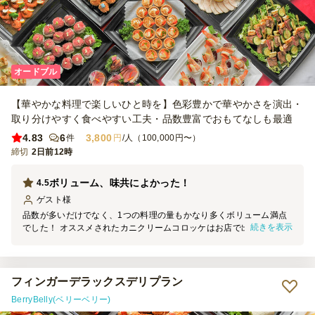
コスパ最強の業者さんです、リピーターが絶対多いと思いますが、弊
社よりもお勧めさせていただきます。 次回もぜひよろしくお願いい
たします。
オードブル
【華やかな料理で楽しいひと時を】色彩豊かで華やかさを演出・
取り分けやすく食べやすい工夫・品数豊富でおもてなしも最適
4.83
6
3,800
件
円
/人（100,000円〜）
締切
2日前12時
ボリューム、味共によかった！
4.5
ゲスト
様
品数が多いだけでなく、1つの料理の量もかなり多くボリューム満点
続きを表示
でした！ オススメされたカニクリームコロッケはお店で出来立ての
ものを食べるのと変わらないような感じでとてもおいしかったです。
フィンガーデラックスデリプラン
BerryBelly(ベリーベリー)