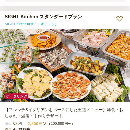
応をしていただきました。 料理は種類が豊富で味もおいしく新人に
も部署長にも満足いただけて、お酒の種類もバリエーションが豊富だ
ったので、満足度がかなり高かったです。 担当してくださったケー
SIGHT Kitchen スタンダードプラン
タリング業者さんも会場設営～懇親会終了まで細かく気を配っていた
SIGHT Kitchen(サイトキッチン)
だいてとても助かりましたし、凄く丁寧なサービスだなと感じまし
た。
ケータリング
【フレンチ&イタリアンをベースにした王道メニュー】洋食・お
しゃれ・温製・手作りデザート
-
-
2,500
件
円
/人（100,000円〜）
締切
4日前19時