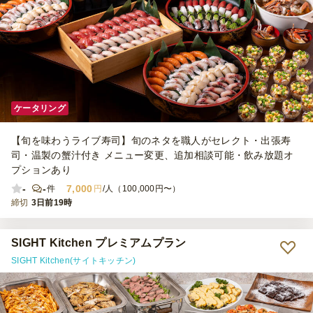
ケータリング
【旬を味わうライブ寿司】旬のネタを職人がセレクト・出張寿
司・温製の蟹汁付き メニュー変更、追加相談可能・飲み放題オ
プションあり
-
-
7,000
件
円
/人（100,000円〜）
締切
3日前19時
SIGHT Kitchen プレミアムプラン
SIGHT Kitchen(サイトキッチン)