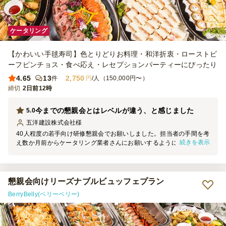
ケータリング
【かわいい手毬寿司】色とりどりお料理・和洋折衷・ローストビ
ーフピンチョス・食べ応え・レセプションパーティーにぴったり
4.65
13
2,750
件
円
/人（150,000円〜）
締切
2日前12時
今までの懇親会とはレベルが違う、と感じました
5.0
五洋建設株式会社
様
40人程度の若手向け研修懇親会でお願いしました。担当者の手間を考
続きを表示
え数か月前からケータリング業者さんにお願いするようになったので
すが、BerryBellyさんはちょっとレベルが違いました。机・椅子の配
置等会場設営全般から大変手際よく、まるでそこだけホテルのビュッ
フェ会場に変身したのには驚きました。 そして特筆すべきはお料理
のレベルの高さ。残念ながら当方は食せなかったのですが、どのお料
懇親会向けリーズナブルビュッフェプラン
理も目を見張る豪華さで特に肉や魚の色がきれいで食べなくても分か
BerryBelly(ベリーベリー)
るほどでした。また機会がありましたらお願いいたします。