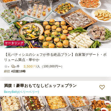
ケータリング
【元パティシエのシェフが作る絶品プラン】自家製デザート・ボ
リューム満点・華やか
-
-
3,500
件
円
/人（100,000円〜）
締切
4日前19時
満腹！豪華おもてなしビュッフェプラン
BerryBelly(ベリーベリー)