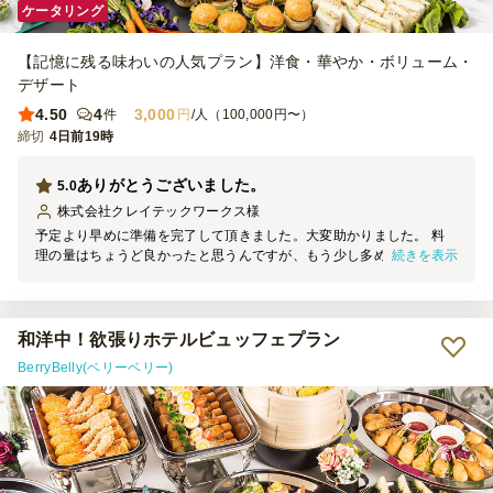
ケータリング
【記憶に残る味わいの人気プラン】洋食・華やか・ボリューム・
デザート
4.50
4
3,000
件
円
/人（100,000円〜）
締切
4日前19時
ありがとうございました。
5.0
株式会社クレイテックワークス
様
予定より早めに準備を完了して頂きました。大変助かりました。 料
続きを表示
理の量はちょうど良かったと思うんですが、もう少し多めに頼んだ方
が1人が多めに盛っても気にせずに済むかも。 次回は多めに頼もうか
なと思います。料理は美味しかったです。またお願いします。
和洋中！欲張りホテルビュッフェプラン
BerryBelly(ベリーベリー)