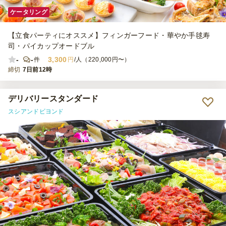
ケータリング
【立食パーティにオススメ】フィンガーフード・華やか手毬寿
司・パイカップオードブル
-
-
3,300
件
円
/人（220,000円〜）
締切
7日前12時
デリバリースタンダード
スシアンドビヨンド