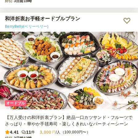
締切
3日前19時
和洋折衷お手軽オードブルプラン
BerryBelly(ベリーベリー)
オードブル
【万人受けの和洋折衷プラン】絶品一口カツサンド・フルーツで
さっぱり・華やか手毬寿司・楽しくきれいなパーティーシーン
4.41
11
3,000
件
円
/人（100,000円〜）