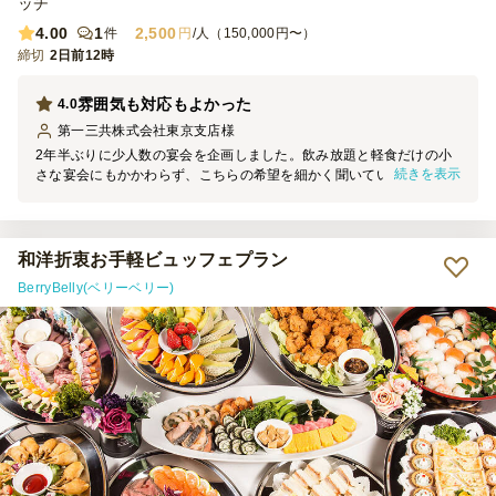
ッチ
4.00
1
2,500
件
円
/人（150,000円〜）
締切
2日前12時
雰囲気も対応もよかった
4.0
第一三共株式会社東京支店
様
2年半ぶりに少人数の宴会を企画しました。飲み放題と軽食だけの小
続きを表示
さな宴会にもかかわらず、こちらの希望を細かく聞いていただきまし
た。当日の配膳や接客も安定していましたので次回もお願いしたいで
す。
和洋折衷お手軽ビュッフェプラン
BerryBelly(ベリーベリー)