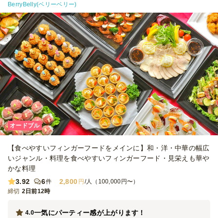
BerryBelly(ベリーベリー)
オードブル
【食べやすいフィンガーフードをメインに】和・洋・中華の幅広
いジャンル・料理を食べやすいフィンガーフード・見栄えも華や
かな料理
3.92
6
2,800
件
円
/人（100,000円〜）
締切
2日前12時
一気にパーティー感が上がります！
4.0