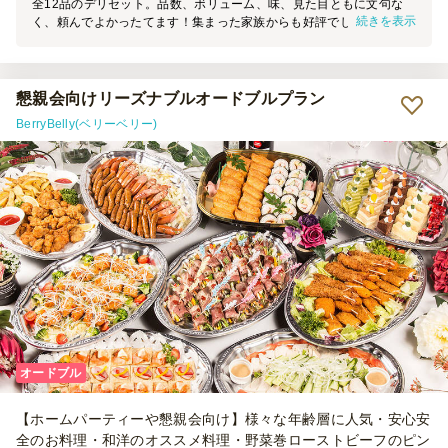
全12品のデリセット。品数、ボリューム、味、見た目ともに文句な
続きを表示
く、頼んでよかったてます！集まった家族からも好評でした☺️ 野
菜、お肉、魚類、炭水化物とバランスよくメニューに組み込まれてい
てさすがプロだなと
懇親会向けリーズナブルオードブルプラン
BerryBelly(ベリーベリー)
オードブル
【ホームパーティーや懇親会向け】様々な年齢層に人気・安心安
全のお料理・和洋のオススメ料理・野菜巻ローストビーフのピン