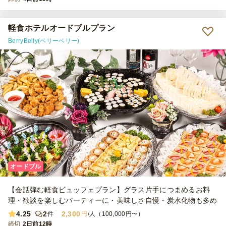
軽食ホテルオードブルプラン
BerryBelly(ベリーベリー)
オードブル
【会話弾む軽食ビュッフェプラン】グラス片手につまめるお料
理・歓談を楽しむパーティーに・美味しさ自慢・炭水化物も多め
4.25
2
2,300
件
円
/人（100,000円〜）
締切
2日前12時