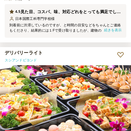
見た目、コスパ、味、対応どれをとっても満足でした。
4.5
日本国際工科専門学校
様
到着前に渋滞しているのですが、と時間の目安などをちゃんとご連絡
続きを表示
もくださり、結果的には１Fで受け取りましたが、建物の３Fまで運ん
でくださろうとしていたり、とか、紙皿などの資材を人数の１．５倍
まで料金内でつけてくださるなど良心的な対応がとてもありがたかっ
たです。お料理もGood！ガーリックエビとブロッコリーのピンチョ
スが特に好評でした。サンドイッチは時間が経ってもパンがふんわり
デリバリーライト
していたし、総じてとても満足です！今回、教育機関での、地域の方
スシアンドビヨンド
をお招きしての夏祭りで老若男女様々な方が対象でしたが、バラエテ
ィに富んでいたのでどなたにも召し上がれるものがあり、よかったで
す。容器なども安っぽいものではなかったので、そのままお出しで
き、助かりました。強いて言うならトングが紙製なので時間の経過と
ともに耐久性に少しだけ不安はありました。でも総じてコスパも納得
できましたし、不満なしです。また来年も実施の場合ぜひ利用を検討
させていただきます。