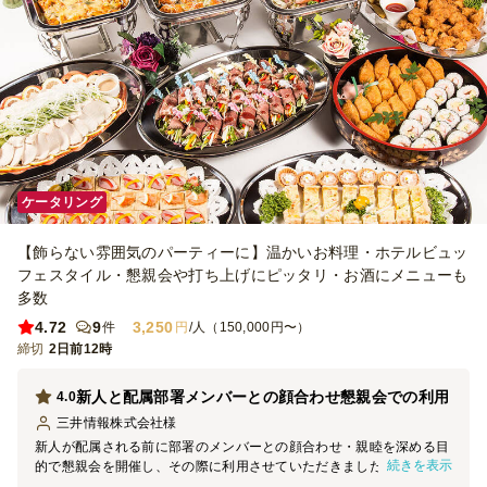
ケータリング
【飾らない雰囲気のパーティーに】温かいお料理・ホテルビュッ
フェスタイル・懇親会や打ち上げにピッタリ・お酒にメニューも
多数
4.72
9
3,250
件
円
/人（150,000円〜）
締切
2日前12時
新人と配属部署メンバーとの顔合わせ懇親会での利用
4.0
三井情報株式会社
様
新人が配属される前に部署のメンバーとの顔合わせ・親睦を深める目
続きを表示
的で懇親会を開催し、その際に利用させていただきました。 懇親会
の5日前に予約したにもかかわらず、丁寧に要望を聞いてくださり対