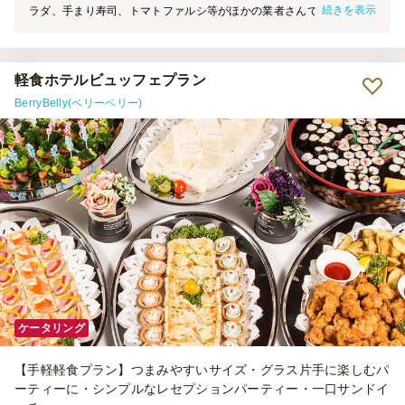
続きを表示
ラダ、手まり寿司、トマトファルシ等がほかの業者さんではなかなか
見かけないもので、とてもよかったです。レイアウトも素敵でした。
お酒にも合う味付けでした。サングリアも人気でした。あえて付け加
えるならデザートにもっと華があるといいかも。
軽食ホテルビュッフェプラン
BerryBelly(ベリーベリー)
ケータリング
【手軽軽食プラン】つまみやすいサイズ・グラス片手に楽しむパ
ーティーに・シンプルなレセプションパーティー・一口サンドイ