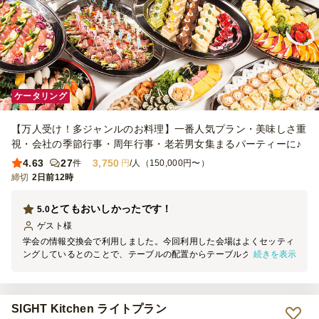
ケータリング
【万人受け！多ジャンルのお料理】一番人気プラン・美味しさ重
視・会社の季節行事・周年行事・老若男女集まるパーティーに♪
4.63
27
3,750
件
円
/人（150,000円〜）
締切
2日前12時
とてもおいしかったです！
5.0
ゲスト
様
学会の情報交換会で利用しました。今回利用した会場はよくセッティ
続きを表示
ングしているとのことで、テーブルの配置からテーブルクロスまで、
様々なアドバイスをいただき、助かりました。 お食事もとてもおい
しく、ほとんど完食でした。参加者の皆様からも好評でした。 今回
初めて依頼させていただきましたが、また機会があればお願いしたい
と思います。
SIGHT Kitchen ライトプラン