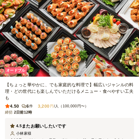
オードブル
【ちょっと華やかに、でも家庭的な料理で】幅広いジャンルの料
理・どの世代にも楽しんでいただけるメニュー・食べやすい工夫
も
4.50
6
3,200
件
円
/人（100,000円〜）
締切
2日前12時
またお願いしたいです
4.5
小林家
様