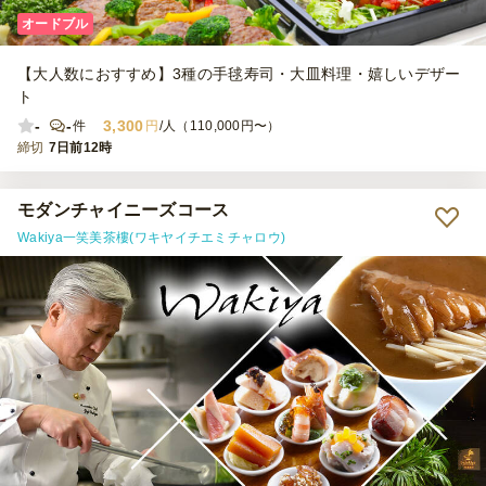
オードブル
【大人数におすすめ】3種の手毬寿司・大皿料理・嬉しいデザー
ト
-
-
3,300
件
円
/人（110,000円〜）
締切
7日前12時
モダンチャイニーズコース
Wakiya一笑美茶樓(ワキヤイチエミチャロウ)