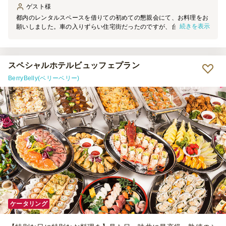
ゲスト
様
都内のレンタルスペースを借りての初めての懇親会にて、お料理をお
続きを表示
願いしました。車の入りずらい住宅街だったのですが、台車に乗せて
丁寧に、そしてバッチリな時間帯で運んできて下さいました。並べる
と一気にパーティー会場に！味もどれも美味しく、参加者の皆さんも
喜ばれていました。ありがとうございました！
スペシャルホテルビュッフェプラン
BerryBelly(ベリーベリー)
ケータリング