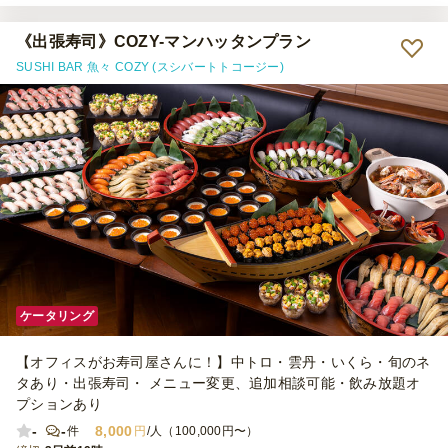
《出張寿司》COZY-マンハッタンプラン
SUSHI BAR 魚々 COZY (スシバートトコージー)
ケータリング
【オフィスがお寿司屋さんに！】中トロ・雲丹・いくら・旬のネ
タあり・出張寿司・ メニュー変更、追加相談可能・飲み放題オ
プションあり
-
-
8,000
件
円
/人（100,000円〜）