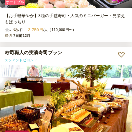
オードブル
【お手軽華やか】3種の手毬寿司・人気のミニバーガー・見栄え
もばっちり
-
-
2,750
件
円
/人（110,000円〜）
締切
7日前12時
寿司職人の実演寿司プラン
スシアンドビヨンド