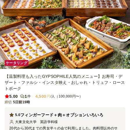
ケータリング
【温製料理も入ったGYPSOPHILE人気のメニュー】お寿司・デ
ザート・ファルシ・インスタ映え・おしゃれ・トリュフ・ロース
トポーク
5.00
1
4,500
件
円
/人（100,000円〜）
締切
5日前19時
フィンガーフード＋肉＋オプションいろいろ
5.0
大東文化大学 英語学科
様
20代から30代までの男女半々の会で利用しました。肉料理以外のサ