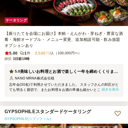
ケータリング
【握りたてを会場にお届け】本鮪・えんがわ・芽ねぎ・豊富な酒
肴・海鮮オードブル・ メニュー変更、追加相談可能・飲み放題
オプションあり
5.00
1
3,500
件
円
/人（100,000円〜）
締切
3日前19時
美味しいお料理とお酒で楽しく一年を締めくくりました！
5.0
NANO MRNA株式会社
様
忘年会(30名)で利用させていただきました。 スタッフさんの対応がと
続きを表示
ても明るく親切で、またお料理＆お酒の準備も細かいところまでご配
慮いただき完璧でした！ スタッフさんの気配りと海鮮料理の美味し
さのおかげで、参加者も終始笑顔で盛り上がりました！ また次の機
会もお願いしたいと思います。よろしくお願いいたします！
GYPSOPHILEスタンダードケータリング
GYPSOPHILE(ジプソフィル)