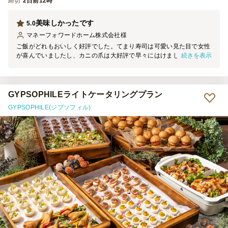
締切
2日前12時
美味しかったです
5.0
マネーフォワードホーム株式会社
様
ご飯がどれもおいしく好評でした。てまり寿司は可愛い見た目で女性
続きを表示
が喜んでいましたし、カニの爪は大好評で早々にはけました。 丁寧
にご対応いただきありがとうございました。
GYPSOPHILEライトケータリングプラン
GYPSOPHILE(ジプソフィル)