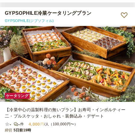
の果物は甘くいただきやすかったですし、一口ケーキも種類が豊富で
美味しくいただきました。
GYPSOPHILE冷菜ケータリングプラン
GYPSOPHILE(ジプソフィル)
ケータリング
【冷菜中心の温製料理の無いプラン】お寿司・インボルティー
二・ブルスケッタ・おしゃれ・装飾込み・デザート
-
-
4,000
件
円
/人（100,000円〜）
締切
5日前19時