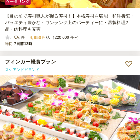
ケータリング
【目の前で寿司職人が握る寿司！】本格寿司を堪能・和洋折衷・
バラエティ豊かな・ワンランク上のパーティーに・温製料理2
品・肉料理も充実
-
-
4,950
件
円
/人（220,000円〜）
締切
7日前12時
フィンガー軽食プラン
スシアンドビヨンド