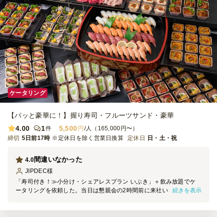
ケータリング
【パッと豪華に！】握り寿司・フルーツサンド・豪華
4.00
1
5,500
件
円
/人（165,000円〜）
締切
5日前17時
※定休日を除く営業日換算
定休日
日・土・祝
間違いなかった
4.0
JIPDEC
様
「寿司付き！≫小分け・シェアレスプラン いぶき」＋飲み放題でケ
続きを表示
ータリングを依頼した。当日は懇親会の2時間前に来社いただき、雨
の中にも関わらず、迅速・丁寧に搬入いただいた。会場のレイアウト
図を事前に提供したが、より見栄えの良いレイアウトをご提案いただ
き、セッティングをお任せした。 テキパキと作業及びサーブいただ