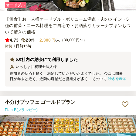
オードブル
【個食】お一人様オードブル・ボリューム満点・肉のメイン・5
種の前菜・コース料理をご自宅で・お洒落なカラーナプキンもつ
いて驚きの価格
4.73
20
2,300
件
円
/人（30,000円〜）
締切
1日前15時
社内の納会にて利用しました
5.0
いっしょに税理士法人
様
参加者の反応も良く、満足していただいたようでした。 今回は開催
続きを表示
日が年末と近く、近隣の店舗だと営業外が多く、その中で会場まで配
送いただき大変助かりました。 また利用できればと思います。
小分けブッフェ ゴールドプラン
Plan B(プランビー)