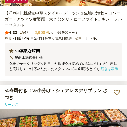
ケータリング
【洋×中】新感覚中華スタイル・デニッシュ生地の海老マヨバー
ガー・アツアツ麻婆麺・大きなクリスピーフライドチキン・フル
ーツタルト
4.63
4
2,000
件
円
/人（66,000円〜）
締切
2日前12時
※定休日を除く営業日換算
定休日
日・祝
素敵な時間
5.0
光商工株式会社
様
会社でケータリングを利用した歓迎会は初めての試みでしたが、料理
続きを表示
も美味しくご対応いただいたスタッフの方の対応もとても良く、社員
一同が楽しむことができたと思います。 食事メニューの配置もアレ
ンジも素敵で、選んでよかったと思いますので、ぜひまた利用させて
ください！
≪寿司付き！≫小分け・シェアレスデリプラン さ
つき
サーカス