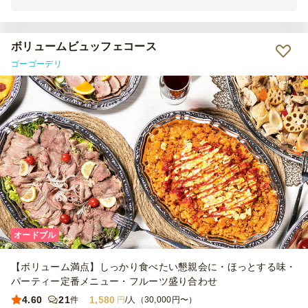
が多かったです。 見た目も豪華で満足感が高かったです。
ボリュームビュッフェコース
ゴーゴーデリ
オードブル
【ボリューム満点】しっかり食べたい懇親会に・ほっとする味・
パーティー定番メニュー・フルーツ盛り合わせ
4.60
21
1,580
件
円
/人（30,000円〜）