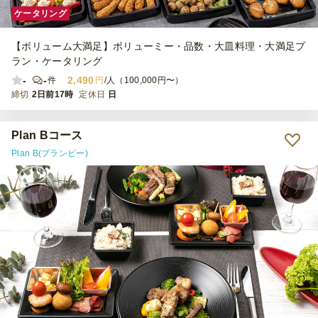
ケータリング
【ボリューム大満足】ボリューミー・品数・大皿料理・大満足プ
ラン・ケータリング
-
-
2,490
件
円
/人（100,000円〜）
締切
2日前17時
定休日
日
Plan Bコース
Plan B(プランビー)