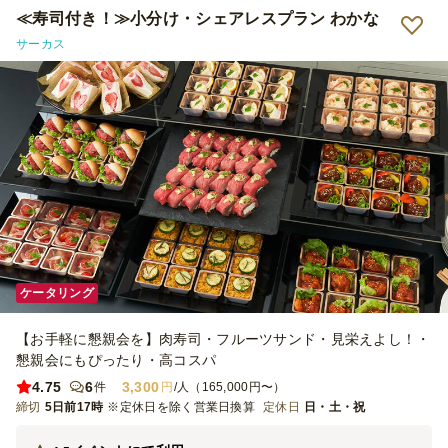
≪寿司付き！≫小分け・シェアレスプラン わかな
サーカス
ケータリング
【お手軽に懇親会を】肉寿司・フルーツサンド・見栄えよし！・
懇親会にもぴったり・高コスパ
4.75
6
3,300
件
円
/人（165,000円〜）
締切
5日前17時
※定休日を除く営業日換算
定休日
日・土・祝