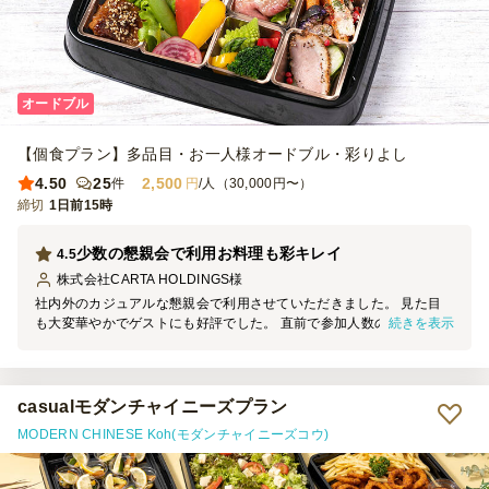
オードブル
【個食プラン】多品目・お一人様オードブル・彩りよし
4.50
25
2,500
件
円
/人（30,000円〜）
締切
1日前15時
少数の懇親会で利用お料理も彩キレイ
4.5
株式会社CARTA HOLDINGS
様
社内外のカジュアルな懇親会で利用させていただきました。 見た目
続きを表示
も大変華やかでゲストにも好評でした。 直前で参加人数の変更もあ
りましたが、迅速にご対応いただき大変助かりました。 お届けも指
定時間どおりでした。
casualモダンチャイニーズプラン
MODERN CHINESE Koh(モダンチャイニーズコウ)