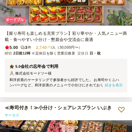
オードブル
【握り寿司も楽しめる充実プラン】彩り華やか・人気メニュー満
載・食べやすい小分け・懇親会や交流会に最適
5.00
3
2,740
件
円
/人（30,000円〜）
締切
2日前12時
※定休日を除く営業日換算
定休日
日・祝
会社の忘年会で利用
5.0
株式会社モードツー
様
和洋折衷のケータリングで参加者から好評でした。 お寿司やミニハ
続きを表示
ンバーグなど、和洋折衷のメニューで小分けにされており非常に食べ
やすく、 社内のメンバーにも良いメニューだねと言われました。 ま
た社内で忘年会など行う際は頼みたいと思います。
≪寿司付き！≫小分け・シェアレスプラン いぶき
サーカス