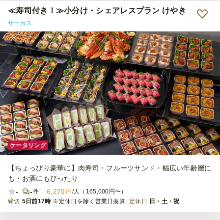
だいた。食事は過去一番で美味しく、特にSIRCARS特製牛もも肉の
≪寿司付き！≫小分け・シェアレスプラン けやき
ローストビーフが絶品だった。 是非、またお願いしたい。
サーカス
ケータリング
【ちょっぴり豪華に】肉寿司・フルーツサンド・幅広い年齢層に
も・お酒にもぴったり
-
-
6,270
件
円
/人（165,000円〜）
締切
5日前17時
※定休日を除く営業日換算
定休日
日・土・祝