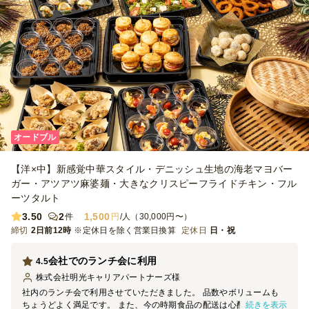
オードブル
【洋×中】新感覚中華スタイル・デニッシュ生地の海老マヨバー
ガー・アツアツ麻婆麺・大きなクリスピーフライドチキン・フル
ーツタルト
3.50
2
1,500
件
円
/人（30,000円〜）
締切
2日前12時
※定休日を除く営業日換算
定休日
日・祝
会社でのランチ会に利用
4.5
株式会社明光キャリアパートナーズ
様
社内のランチ会で利用させていただきました。 品数やボリュームも
続きを表示
ちょうどよく満足です。 また、今の時期食品の配送は心配でした