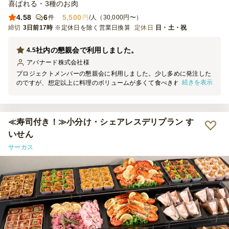
喜ばれる・3種のお肉
4.58
6
5,500
件
円
/人（30,000円〜）
締切
3日前17時
※定休日を除く営業日換算
定休日
日・土・祝
社内の懇親会で利用しました。
4.5
アバナード株式会社
様
プロジェクトメンバーの懇親会に利用しました。少し多めに発注した
続きを表示
のですが、想定以上に料理のボリュームが多くて食べきれない量でし
た。お寿司と他の料理とのバランスも良く、参加メンバーから、どこ
のお店で頼んだのか久賀kれるくらい評判は良かったです。また機会
があれば利用します。
≪寿司付き！≫小分け・シェアレスデリプラン す
いせん
サーカス