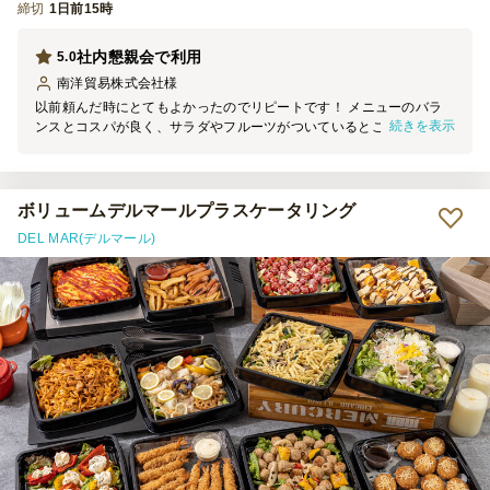
締切
1日前15時
社内懇親会で利用
5.0
南洋貿易株式会社
様
以前頼んだ時にとてもよかったのでリピートです！ メニューのバラ
続きを表示
ンスとコスパが良く、サラダやフルーツがついているところが嬉し
い。 盛り付けも華やかなので場の空気も盛り上がりありがたかった
です。ローストビーフが大人気でした。
ボリュームデルマールプラスケータリング
DEL MAR(デルマール)