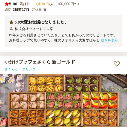
5.00
1
3,490
件
円
/人（100,000円〜）
締切
2日前17時
定休日
日
大変お世話になりました。
5.0
株式会社ウィットワン
様
昨年末ごろ利用させていただき、とても良かったのでリピートです。
続きを表示
お料理カップで取りやすく、味のクオリティ大変すばらしいです。
参加者70名以上でしたが、お二人のスタッフで不備なく円滑な懇親会
にしていただけ大変助かりました。 また次もぜひ利用させてくださ
い。
小分けブッフェさくら 新ゴールド
さくらケータリング