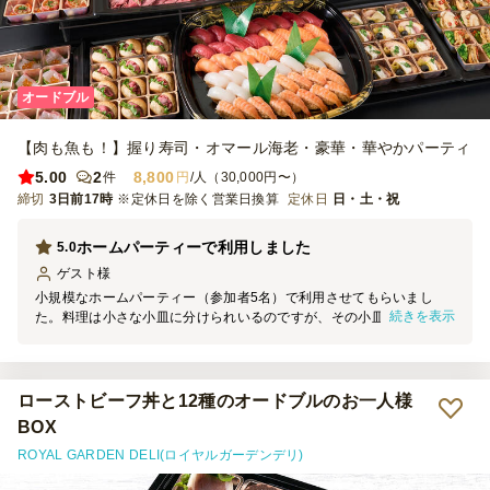
オードブル
【肉も魚も！】握り寿司・オマール海老・豪華・華やかパーティ
5.00
2
8,800
件
円
/人（30,000円〜）
締切
3日前17時
※定休日を除く営業日換算
定休日
日・土・祝
ホームパーティーで利用しました
5.0
ゲスト
様
小規模なホームパーティー（参加者5名）で利用させてもらいまし
続きを表示
た。料理は小さな小皿に分けられいるのですが、その小皿を運搬され
てきた大きめのお皿に3×3で並べたところ非常に見た目もよくなりま
した。味も申し分なく、ボリュームも最適です。また利用させてもら
いたいと思いました。
ローストビーフ丼と12種のオードブルのお一人様
BOX
ROYAL GARDEN DELI(ロイヤルガーデンデリ)