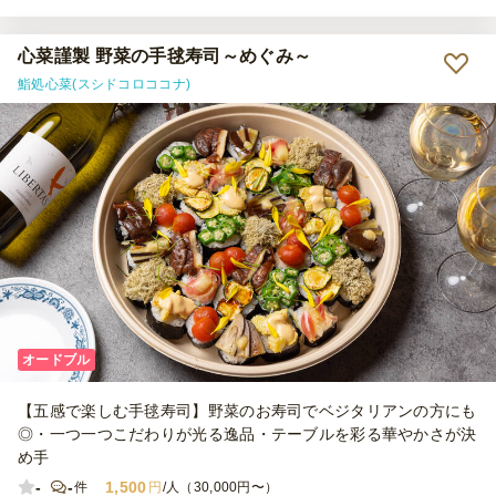
心菜謹製 野菜の手毬寿司～めぐみ～
鮨処心菜(スシドコロココナ)
オードブル
【五感で楽しむ手毬寿司】野菜のお寿司でベジタリアンの方にも
◎・一つ一つこだわりが光る逸品・テーブルを彩る華やかさが決
め手
-
-
1,500
件
円
/人（30,000円〜）