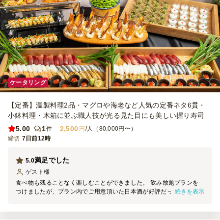
ケータリング
【定番】温製料理2品・マグロや海老など人気の定番ネタ6貫・
小鉢料理・木箱に並ぶ職人技が光る見た目にも美しい握り寿司
5.00
1
2,500
件
円
/人（80,000円〜）
締切
7日前12時
満足でした
5.0
ゲスト
様
食べ物も残ることなく楽しむことができました。 飲み放題プランを
続きを表示
つけましたが、プラン内でご用意頂いた日本酒が好評だったようで
す。 また是非お願いしたいと思うプラン内容でした。