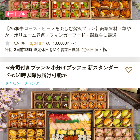
オードブル
【A5和牛ローストビーフを楽しむ贅沢プラン】高級食材・華や
か・ボリューム満点・フィンガーフード・懇親会に最適
-
-
3,240
件
円
/人（30,000円〜）
締切
2日前12時
※定休日を除く営業日換算
定休日
日・祝
≪寿司付きプラン≫小分けブッフェ 新スタンダー
ド≪14時以降お届け可能≫
さくらケータリング