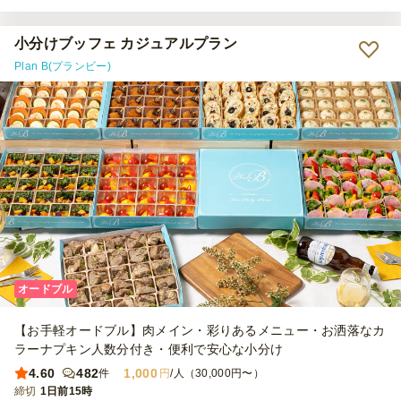
小分けブッフェ カジュアルプラン
Plan B(プランビー)
オードブル
【お手軽オードブル】肉メイン・彩りあるメニュー・お洒落なカ
ラーナプキン人数分付き・便利で安心な小分け
4.60
482
1,000
件
円
/人（30,000円〜）
締切
1日前15時