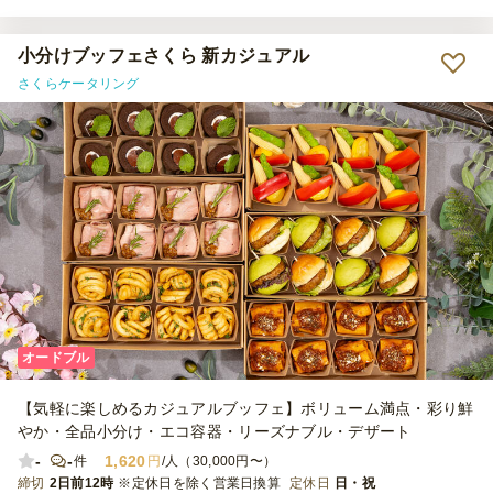
の、ブッフェ卓の位置とセットも相談に乗ってくださり、 スタッフ
の方も感じの良い方ばかりで、こちらに決めて正解でした！
小分けブッフェさくら 新カジュアル
さくらケータリング
オードブル
【気軽に楽しめるカジュアルブッフェ】ボリューム満点・彩り鮮
やか・全品小分け・エコ容器・リーズナブル・デザート
-
-
1,620
件
円
/人（30,000円〜）
締切
2日前12時
※定休日を除く営業日換算
定休日
日・祝