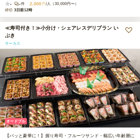
-
-
2,000
件
円
/人（30,000円〜）
締切
3日前12時
≪寿司付き！≫小分け・シェアレスデリプラン い
ぶき
サーカス
オードブル
【パッと豪華に！】握り寿司・フルーツサンド・幅広い年齢層に