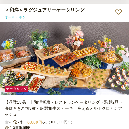
＜和洋＞ラグジュアリーケータリング
オールアボン
ケータリング
【品数18品！】和洋折衷・レストランケータリング・温製2品・
海鮮巻き寿司3種・厳選和牛ステーキ・映えるメルトクロカンブ
ッシュ
-
-
6,000
件
円
/人（100,000円〜）
締切
3日前18時