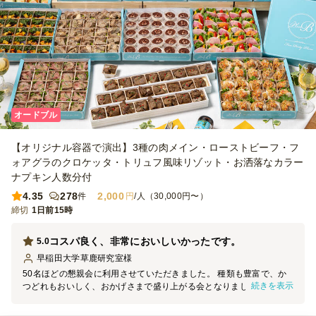
オードブル
【オリジナル容器で演出】3種の肉メイン・ローストビーフ・フ
ォアグラのクロケッタ・トリュフ風味リゾット・お洒落なカラー
ナプキン人数分付
4.35
278
2,000
件
円
/人（30,000円〜）
締切
1日前15時
コスパ良く、非常においしいかったです。
5.0
早稲田大学草鹿研究室
様
50名ほどの懇親会に利用させていただきました。 種類も豊富で、か
続きを表示
つどれもおいしく、おかげさまで盛り上がる会となりました。 時間
通りに配送してくださり、準備も非常に簡単でした。