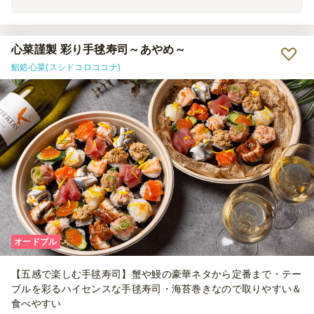
が、冷たい状態で届いたので良かったです。 次回も機会があればよ
ろしくお願いいたします。
心菜謹製 彩り手毬寿司～あやめ～
鮨処心菜(スシドコロココナ)
オードブル
【五感で楽しむ手毬寿司】蟹や鰻の豪華ネタから定番まで・テー
ブルを彩るハイセンスな手毬寿司・海苔巻きなので取りやすい＆
食べやすい