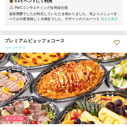
イベントにて利用
4.5
PwCコンサルティング合同会社
様
直前間際でしたが対応していただき助かりました。何よりメニューす
続きを表示
べてが大変美味しく大満足でした。デザートのフルーツサンドや肉寿
司も本当においしかったです！見栄えも豪華で、ぜひまた利用したい
と思っています！搬入も大変スムーズで助かりました。
プレミアムビュッフェコース
ゴーゴーデリ
オードブル