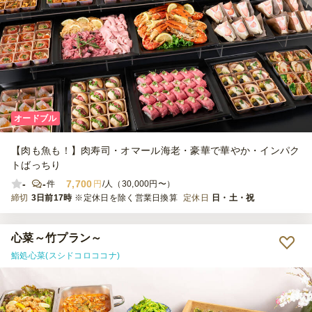
オードブル
【肉も魚も！】肉寿司・オマール海老・豪華で華やか・インパク
トばっちり
-
-
7,700
件
円
/人（30,000円〜）
締切
3日前17時
※定休日を除く営業日換算
定休日
日・土・祝
心菜～竹プラン～
鮨処心菜(スシドコロココナ)