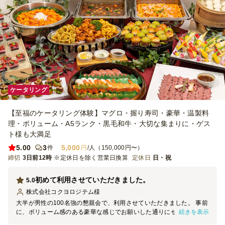
ケータリング
【至福のケータリング体験】マグロ・握り寿司・豪華・温製料
理・ボリューム・A5ランク・黒毛和牛・大切な集まりに・ゲス
ト様も大満足
5.00
3
5,000
件
円
/人（150,000円〜）
締切
3日前12時
※定休日を除く営業日換算
定休日
日・祝
初めて利用させていただきました。
5.0
株式会社コクヨロジテム
様
大半が男性の100名強の懇親会で、利用させていただきました。 事前
続きを表示
に、ボリューム感のある豪華な感じでお願いした通りにセットいただ
き お客様にも「美味しかったよ」をお褒めいただきました。 当日