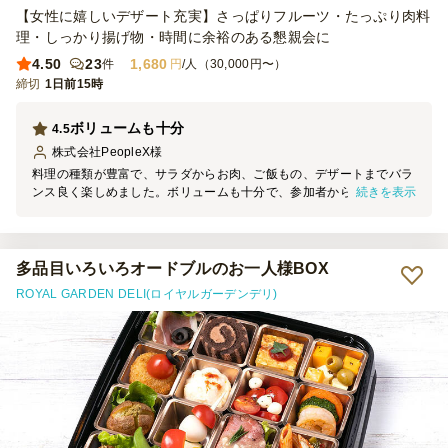
【女性に嬉しいデザート充実】さっぱりフルーツ・たっぷり肉料
理・しっかり揚げ物・時間に余裕のある懇親会に
4.50
23
1,680
件
円
/人（30,000円〜）
締切
1日前15時
ボリュームも十分
4.5
株式会社PeopleX
様
料理の種類が豊富で、サラダからお肉、ご飯もの、デザートまでバラ
続きを表示
ンス良く楽しめました。ボリュームも十分で、参加者からも満足の声
が多く聞かれました。コストパフォーマンスも良く、また利用したい
と思える内容でした
多品目いろいろオードブルのお一人様BOX
ROYAL GARDEN DELI(ロイヤルガーデンデリ)