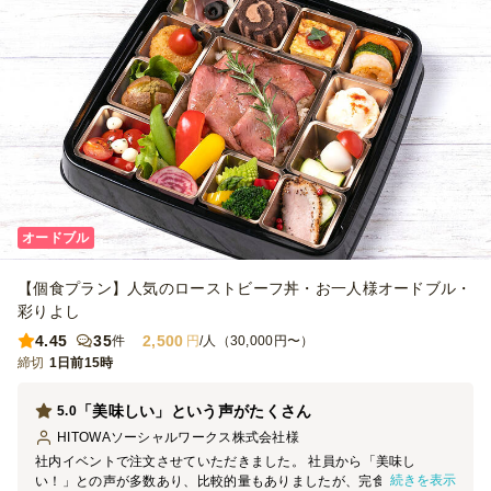
オードブル
【個食プラン】人気のローストビーフ丼・お一人様オードブル・
彩りよし
4.45
35
2,500
件
円
/人（30,000円〜）
締切
1日前15時
「美味しい」という声がたくさん
5.0
HITOWAソーシャルワークス株式会社
様
社内イベントで注文させていただきました。 社員から「美味し
続きを表示
い！」との声が多数あり、比較的量もありましたが、完食している人