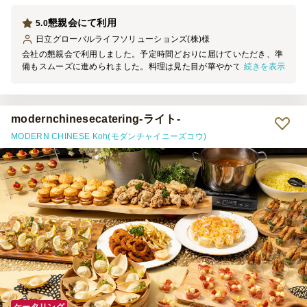
懇親会にて利用
5.0
日立グローバルライフソリューションズ(株)
様
会社の懇親会で利用しました。予定時間どおりに届けていただき、準
続きを表示
備もスムーズに進められました。料理は見た目が華やかで、どれも美
味しく、参加者からも好評でした。ボリュームも十分で、懇親会にぴ
ったりでした。また機会があれば利用したいと思います。
modernchinesecatering-ライト-
MODERN CHINESE Koh(モダンチャイニーズコウ)