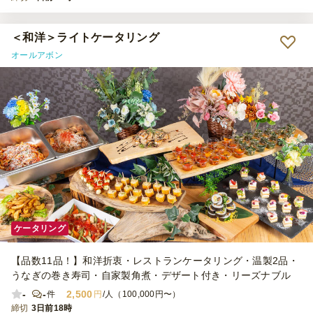
＜和洋＞ライトケータリング
オールアボン
ケータリング
【品数11品！】和洋折衷・レストランケータリング・温製2品・
うなぎの巻き寿司・自家製角煮・デザート付き・リーズナブル
-
-
2,500
件
円
/人（100,000円〜）
締切
3日前18時