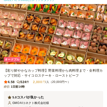
GALETTE STAND(ガレットスタンド)
ちらは付属がなく、手で取り分ける形になったため、その点は予約時
点ですり合わせができれば使い捨てトングを調達するなり対応ができ
たかなと思います。 ボックス内にきっちり小分け容器が詰まってい
るので手で器を取る際に周囲の食べ物に手が触れそうかなという点が
気になりました。 千切りの野菜が使われていたり、一口でパッと口
に入れる、というのは難しいメニューが多く、ピンチョスタイプのメ
ニューが増えるとありがたいなと感じます。
オードブル
【彩り鮮やかなカップ料理】野菜料理から肉料理まで・全料理カ
ップで対応・サイコロステーキ・ローストビーフ
4.58
524
2,000
件
円
/人（20,000円〜）
締切
1日前14時
コスパが良かった
5.0
GMO AIコネクト株式会社
様