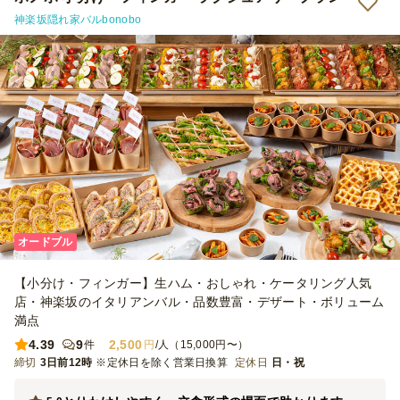
神楽坂隠れ家バルbonobo
オードブル
【小分け・フィンガー】生ハム・おしゃれ・ケータリング人気
店・神楽坂のイタリアンバル・品数豊富・デザート・ボリューム
満点
4.39
9
2,500
件
円
/人（15,000円〜）
締切
3日前12時
※定休日を除く営業日換算
定休日
日・祝