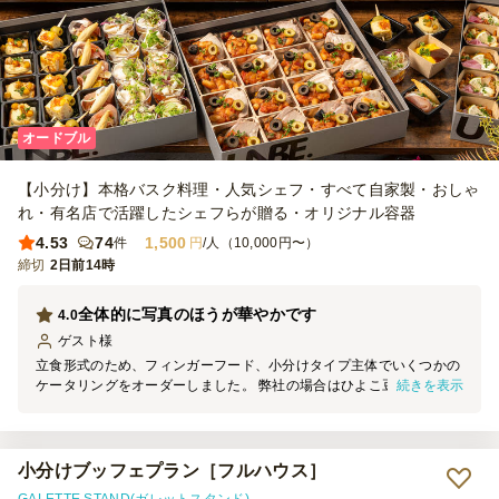
オードブル
【小分け】本格バスク料理・人気シェフ・すべて自家製・おしゃ
れ・有名店で活躍したシェフらが贈る・オリジナル容器
4.53
74
1,500
件
円
/人（10,000円〜）
締切
2日前14時
全体的に写真のほうが華やかです
4.0
ゲスト
様
立食形式のため、フィンガーフード、小分けタイプ主体でいくつかの
続きを表示
ケータリングをオーダーしました。 弊社の場合はひよこ豆フムス風
エスプレットが最後のほうまで残りました。 ポージョフリートロメ
スコ、自家製ジャンボンキュイオレンジとにんじんラペは写真のほう
がボリュームと華やかさがあり、 実物は少し控えめだった印象で
す。 何品かいただきましたが味付け自体は良かったと思います。 小
小分けブッフェプラン［フルハウス］
分けに際して、使い捨てトングがついているお店もあるのですが、こ