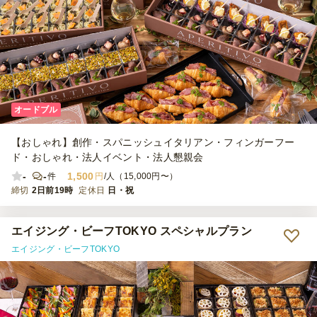
オードブル
【おしゃれ】創作・スパニッシュイタリアン・フィンガーフー
ド・おしゃれ・法人イベント・法人懇親会
-
-
1,500
件
円
/人（15,000円〜）
締切
2日前19時
定休日
日・祝
エイジング・ビーフTOKYO スペシャルプラン
エイジング・ビーフTOKYO