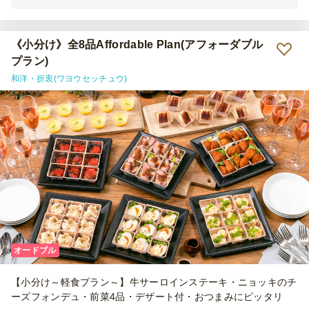
にお品書きまであって、手軽だけど高級感もあり、贅沢な気分になれ
ました。 使い捨ての容器でも黒で統一されていて、高級感がありま
す。 紐を引いて食材を温める加熱剤もついていて、しっかりお肉も
温まります。 お店での食事とまではなかなか難しいですが、時間が
《小分け》全8品Affordable Plan(アフォーダブル
ない時、お店に行けない時のちゃんとした食事には最適です。 他の
プラン)
種類のお料理も食べてみたいと思いました。
和洋・折衷(ワヨウセッチュウ)
オードブル
【小分け～軽食プラン～】牛サーロインステーキ・ニョッキのチ
ーズフォンデュ・前菜4品・デザート付・おつまみにピッタリ