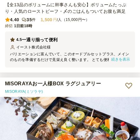
【全13品のボリュームに幹事さんも安心】ボリュームたっぷ
り・人気のローストビーフ・〆のごはんもついてお腹も満足
4.40
35
1,500
件
円
/人（15,000円〜）
締切
1日前18時
一通り揃って便利
4.5
イースト株式会社
様
バリエーションに富んでいて、このオードブルセットプラス、メイン
続きを表示
のものを準備するだけで見栄え良く整います。 とても便利です。 デ
ザートは余りがちなので、要、不要が選べるとうれしいです。
MISORAYAお一人様BOX ラグジュアリー
MISORAYA(ミソラヤ)