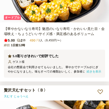
オードブル
【華やかないなり寿司】魅惑のいなり寿司・かわいい見た目・会
場映え・ちょうどいいサイズ感・満足感のあるボリューム
5.00
2
490
件
円
/人（9,450円〜）
締切
1日前12時
彩りがきれいで好評でした
5.0
ゲスト
様
会社の懇親会で利用させてもらいました。 華やかでテーブルがにぎ
続きを表示
やかになりました。味もすべての種類おいしく、参加者にもとても好
評でした。 お肉系が特に好評な様子でした。
贅沢天むすセット〈Ｂ〉
天むす じゅうべえ