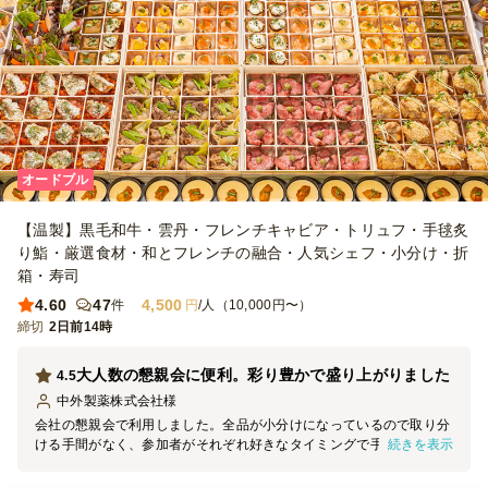
オードブル
【温製】黒毛和牛・雲丹・フレンチキャビア・トリュフ・手毬炙
り鮨・厳選食材・和とフレンチの融合・人気シェフ・小分け・折
箱・寿司
4.60
47
4,500
件
円
/人（10,000円〜）
締切
2日前14時
大人数の懇親会に便利。彩り豊かで盛り上がりました
4.5
中外製薬株式会社
様
会社の懇親会で利用しました。全品が小分けになっているので取り分
続きを表示
ける手間がなく、参加者がそれぞれ好きなタイミングで手に取れるの
がとても便利でした。衛生面でも安心でき、大人数の懇親会にはぴっ
たりだと思います。 見た目はどれも華やかで、テーブルに並べただ