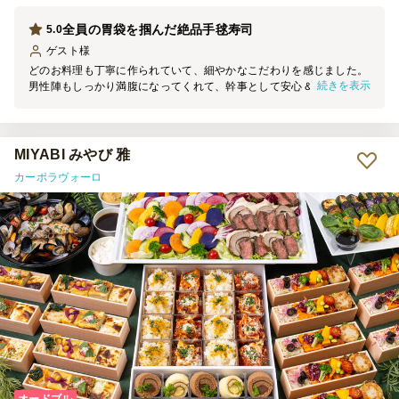
全員の胃袋を掴んだ絶品手毬寿司
5.0
ゲスト
様
どのお料理も丁寧に作られていて、細やかなこだわりを感じました。
続きを表示
男性陣もしっかり満腹になってくれて、幹事として安心＆大満足で
す！加熱式容器で提供されたハヤシライスは、場を盛り上げてくれま
した。熱々の状態で美味しくいただけましたが、使用方法の説明書き
があるとよかったと感じました。リピートしたいです！
MIYABI みやび 雅
カーポラヴォーロ
オードブル