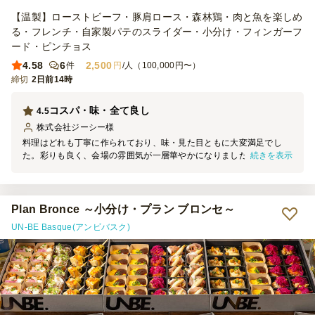
【温製】ローストビーフ・豚肩ロース・森林鶏・肉と魚を楽しめ
る・フレンチ・自家製パテのスライダー・小分け・フィンガーフ
ード・ピンチョス
4.58
6
2,500
件
円
/人（100,000円〜）
締切
2日前14時
コスパ・味・全て良し
4.5
株式会社ジーシー
様
料理はどれも丁寧に作られており、味・見た目ともに大変満足でし
続きを表示
た。彩りも良く、会場の雰囲気が一層華やかになりました。ボリュー
ムも十分で参加者からの評判も良く、コストパフォーマンスの高さを
実感しました。準備から当日の対応までスムーズで、スタッフの皆様
の心配りにも感謝しております。ぜひまたお願いしたいと思いまし
た。
Plan Bronce ～小分け・プラン ブロンセ～
UN-BE Basque(アンビバスク)