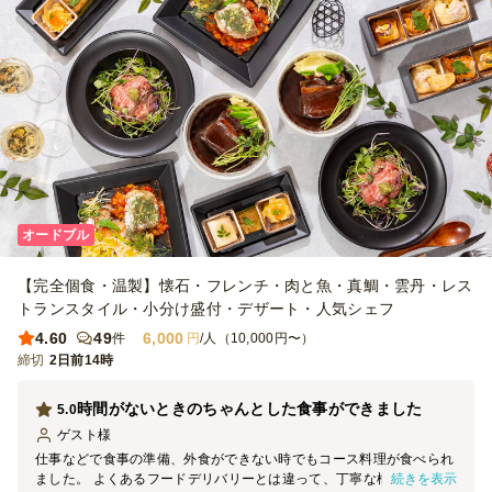
オードブル
【完全個食・温製】懐石・フレンチ・肉と魚・真鯛・雲丹・レス
トランスタイル・小分け盛付・デザート・人気シェフ
4.60
49
6,000
件
円
/人（10,000円〜）
締切
2日前14時
時間がないときのちゃんとした食事ができました
5.0
ゲスト
様
仕事などで食事の準備、外食ができない時でもコース料理が食べられ
続きを表示
ました。 よくあるフードデリバリーとは違って、丁寧な梱包、配達