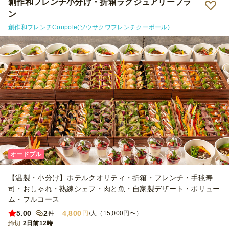
創作和フレンチ小分け・折箱ラグジュアリープラ
ン
創作和フレンチCoupole(ソウサクワフレンチクーポール)
オードブル
【温製・小分け】ホテルクオリティ・折箱・フレンチ・手毬寿
司・おしゃれ・熟練シェフ・肉と魚・自家製デザート・ボリュー
ム・フルコース
5.00
2
4,800
件
円
/人（15,000円〜）
締切
2日前12時