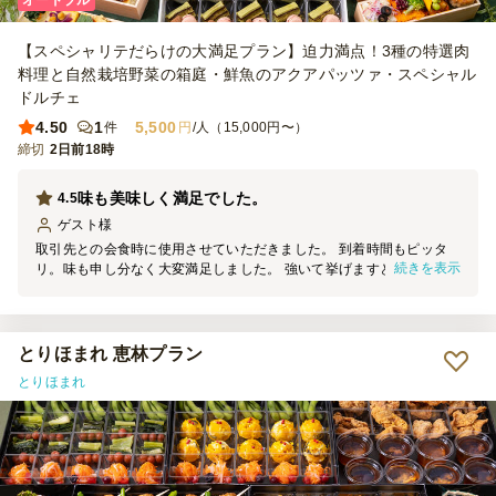
【スペシャリテだらけの大満足プラン】迫力満点！3種の特選肉
料理と自然栽培野菜の箱庭・鮮魚のアクアパッツァ・スペシャル
ドルチェ
4.50
1
5,500
件
円
/人（15,000円〜）
締切
2日前18時
味も美味しく満足でした。
4.5
ゲスト
様
取引先との会食時に使用させていただきました。 到着時間もピッタ
続きを表示
リ。味も申し分なく大変満足しました。 強いて挙げますと、入れ物
の工夫がもう少しあった方が 見栄え的に良くなるのかなぁと思った
次第でございます。 またご使用させていただきます。
とりほまれ 恵林プラン
とりほまれ