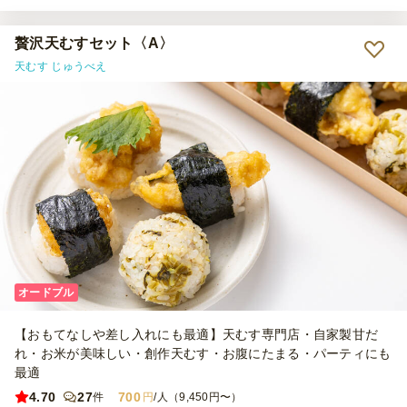
の並び順があるといいなと思いました。ひとつひとつラップがまかれ
ているのもありがたかったです。少し残ったものを夜作業のあるメン
バーに差し入れするのに、運びやすかったです。箸もいらないので、
贅沢天むすセット〈A〉
お寿司よりも食べやすいとも感じました。また別の機会で利用したい
天むす じゅうべえ
と思います。
オードブル
【おもてなしや差し入れにも最適】天むす専門店・自家製甘だ
れ・お米が美味しい・創作天むす・お腹にたまる・パーティにも
最適
4.70
27
700
件
円
/人（9,450円〜）