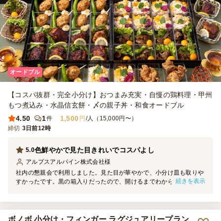
オードブル
【コスパ抜群・完全小分け】おつまみ充実・自慢の鶏料理・甲州
もつ煮込み・水晶信玄餅・〆の親子丼・和食オードブル
4.50
1
1,500
件
円
/人（15,000円〜）
締切
3日前12時
色鮮やかで見た目きれいでコスパよし
5.0
アルプスアルパイン株式会社
様
社内の懇親会で利用しました。見た目が華やかで、小分け皿も取りや
続きを表示
すかったです。黒の箱入りだったので、開けるまでわからないのが少
し難点でしょうか。味は美味しくて、デザートまであったので、大満
足です。お値段もお手頃だと思います。また別の機会で利用したいと
思います。
ボノボ 小分け・フィンガー ラグジュアリープラン