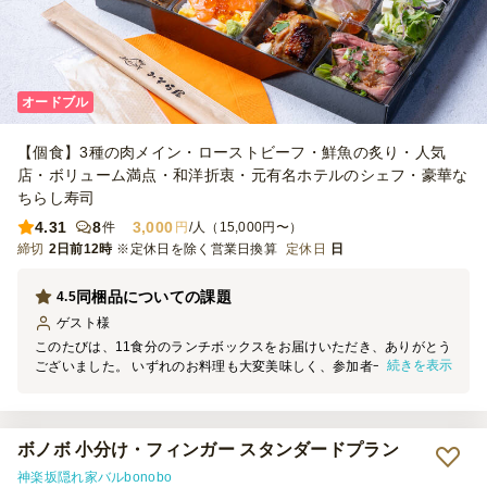
オードブル
【個食】3種の肉メイン・ローストビーフ・鮮魚の炙り・人気
店・ボリューム満点・和洋折衷・元有名ホテルのシェフ・豪華な
ちらし寿司
4.31
8
3,000
件
円
/人（15,000円〜）
締切
2日前12時
※定休日を除く営業日換算
定休日
日
同梱品についての課題
4.5
ゲスト
様
このたびは、11食分のランチボックスをお届けいただき、ありがとう
続きを表示
ございました。 いずれのお料理も大変美味しく、参加者一同、楽し
い時間を過ごすことができました。 一点、食後の片付けの際に気づ
いた点を共有させていただきます。 同梱されていたナプキンおよび
おしぼりの多くが未使用のまま、料理の汁に触れてしまっている状態
でした。 透明の小分け容器の下に配置されていたため、取り出しづ
ボノボ 小分け・フィンガー スタンダードプラン
らく、利用されにくい状況になっていた可能性があると感じました。
神楽坂隠れ家バルbonobo
例えば、ランチボックスの外側に添付する、あるいは蓋を開けた際に