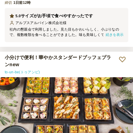
締切
1日前12時
サイズがお手頃で食べやすかったです
5.0
アルプスアルパイン株式会社
様
社内の懇親会で利用しました。見た目もかわいらしく、小ぶりなの
続きを表示
で、複数種類を食べることができました。味も美味しくて、皆さんに
好評でした。ただぱっと見、種類がわかりにくいので、箱の裏側に味
の並び順があるといいなと思いました。ひとつひとつラップがまかれ
ているのもありがたかったです。少し残ったものを夜作業のあるメン
バーに差し入れするのに、運びやすかったです。箸もいらないので、
小分けで便利！華やかスタンダードブッフェプラ
お寿司よりも食べやすいとも感じました。また別の機会で利用したい
ンnew
と思います。
to-un-be(トゥアンビ)