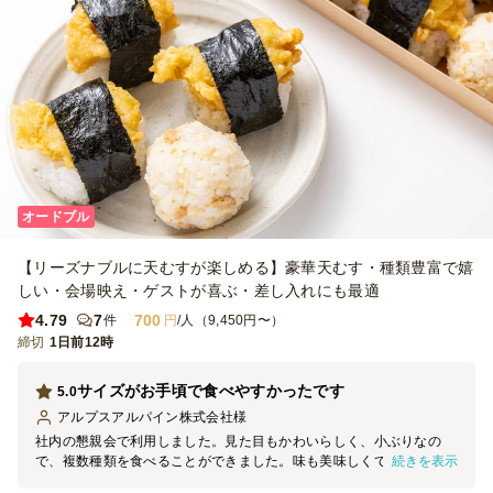
オードブル
【リーズナブルに天むすが楽しめる】豪華天むす・種類豊富で嬉
しい・会場映え・ゲストが喜ぶ・差し入れにも最適
4.79
7
700
件
円
/人（9,450円〜）
締切
1日前12時
サイズがお手頃で食べやすかったです
5.0
アルプスアルパイン株式会社
様
社内の懇親会で利用しました。見た目もかわいらしく、小ぶりなの
続きを表示
で、複数種類を食べることができました。味も美味しくて、皆さんに
好評でした。ただぱっと見、種類がわかりにくいので、箱の裏側に味