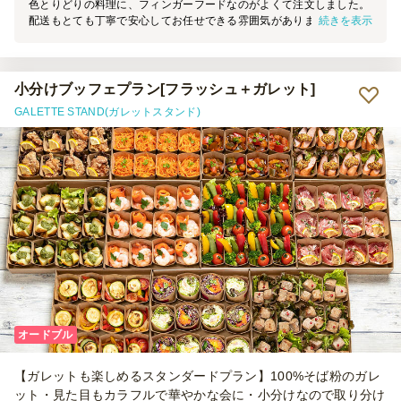
色とりどりの料理に、フィンガーフードなのがよくて注文しました。
続きを表示
配送もとても丁寧で安心してお任せできる雰囲気がありました。 立
食だったので料理をいくつかのテーブルに配置したかったのですが、
同じ料理がまとまって入っていたので会が始まるまでにばらばらにす
るのが大変でした。 初めて注文したこともありそこまで頭がまわっ
ていなかったので、次回はそのあたりの注文方法を考えようと思って
小分けブッフェプラン[フラッシュ＋ガレット]
おります！ またぜひ利用したいです。 ありがとうございました。
GALETTE STAND(ガレットスタンド)
オードブル
【ガレットも楽しめるスタンダードプラン】100%そば粉のガレ
ット・見た目もカラフルで華やかな会に・小分けなので取り分け