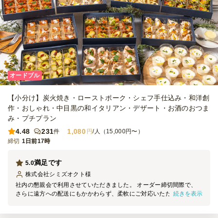
オードブル
【小分け】炭火焼き・ローストポーク・シェフ手仕込み・和洋創
作・おしゃれ・中目黒の和イタリアン・デザート・お酒のおつま
み・プチプラン
4.48
231
1,080
件
円
/人（15,000円〜）
締切
1日前17時
満足です
5.0
株式会社シミズオクト
様
社内の懇親会で利用させていただきました。 オーダー締切間際で、
続きを表示
さらに遠方への配送にもかかわらず、柔軟にご対応いただき大変助か
りました。 商品は盛り付けも写真の通りで、味も美味しく、また、
納品時は綺麗な箱に入っていたため そのまま配膳しても見栄えが良