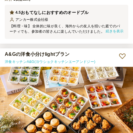
おもてなしにおすすめのオードブル
4.5
アンカー株式会社
様
【料理・味】 全体的に味が良く、海外からの友人を招いた庭でのパ
続きを表示
ーティでも、参加者の皆さんに楽しんでいただけました。品数が豊富
なので、それぞれ苦手な食材があっても十分に食べられるものがあ
り、満足感のある内容だったと思います。 星を1つ減らした理由は、
次の2点です。 ① ローストビーフちらしは、ご飯とローストビーフの
間にしば漬けが入っていました。参加者の間では少し好みが分かれた
A&Gの洋食小分けlightプラン
ようで、当日はあまり召し上がる方がいませんでした。 ② 3種きのこ
洋食キッチンA&G(ヨウショクキッチンエーアンドジー)
とブロッコリーのマリネは、少し味付けが濃く感じました。お酒と一
緒であればちょうど良いのかもしれませんが、ノンアルの方も一定数
いたため、そのままいただくにはやや塩味が強めでした。 【サービ
ス】 指定時間より少し早めに届けてくださったため、料理を並べる
時間に余裕ができ、とても助かりました。 一方で、配達場所につい
ては少し気になった点がありました。今回の住所は何十年も前から存
在し、Googleマップなどでも問題なく表示される場所ですが、注文
後のメールで「住所が不明瞭」との連絡がありました。当日も配達業
者さんのナビでは表示されなかったようで、お手数をおかけしてしま
いました。 また、注文最低金額が25,000円からだったため、人数分
の料理は足りていても、最低金額に合わせるためにオプションを追加
して調整する必要があり、その点は少し手間に感じました。以前、都
内で利用した際にはもう少し低い最低注文金額の店舗もあったため、
配送エリアによる違いなのだと思いますが、もう少し利用しやすい金