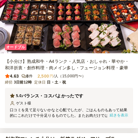
オードブル
【小分け】熟成和牛・A4ランク・人気店・おしゃれ・華やか・
和洋折衷・創作料理・肉メイン多し・フュージョン料理・豪華
4.63
8
2,500
件
円
/人（15,000円〜）
締切
3日前12時
定休日
日・土・祝
バランス・コスパよかったです
5.0
ゲスト
様
口コミを見て足りないかなと心配でしたが、ごはんものもあって結果
続きを表示
的にこれだけで十分足りるものでした。またお肉だけではなくサラダ
やカプレーゼ等もついていて男性のみならず女性からも評判がよかっ
たです。