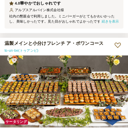
華やかでおしゃれです
4.0
アルプスアルパイン株式会社
様
社内の懇親会で利用しました。ミニバーガーがとてもかわいかった
続きを表示
し、美味しかったです。見た目がおしゃれでよかったです。ただ小分
けをまとめて入れる外箱が統一感がなかったので、並べる際に少し残
念でした。（本当は別皿に盛り付ければいいのでしょうけど）基本的
には、来たままテーブルに出しているので、その部分で統一感がある
とよいなと思います。お値段はやはり少しお高めかもしれません。予
温製メインと小分けフレンチ ア・ポワンコース
算が多い時にまた利用したいです、笑
to-un-be(トゥアンビ)
ケータリング