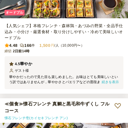
オードブル
【人気シェフ】本格フレンチ・森林鶏・あづみの野菜・全品手仕
込み・小分け・厳選食材・取り分けしやすい・冷めて美味しいオ
ードブル
4.48
166
1,500
件
円
/人（10,000円〜）
締切
2日前14時
華やか
4.5
ゲスト
様
華やかだったので見た目も楽しめました。お味はとても美味しいとい
続きを表示
う訳ではありませんが，華やかさとパエリアなどの普段あまり食べな
いようなメニューがあり面白かったです。紙皿も付いていて有難かっ
たです。
≪個食≫懐石フレンチ 真鯛と黒毛和牛ずくし フル
コース
懐石フレンチ壱(カイセキフレンチ アン)