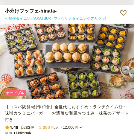
けで一気に特別感が出ました。 温製料理があるのも嬉しいポイント
で、温かい一品があるだけで満足度がぐっと上がります。冷たい料理
小分けブッフェ-hinata-
ばかりのデリバリーが多い中、これはありがたかったです。 味につ
和創作ダイニングAKATSUKI(ワソウサクダイニングアカツキ)
いては、正直なところ、とても美味しいものもあれば「そこまでか
な」と感じるものもありました。とはいえ全体的には彩りも良く華や
かで、懇親会の場を楽しく演出してくれたので満足しています。また
社内イベントの機会があれば利用したいと思います。
オードブル
【コスパ抜群×創作和食】全世代におすすめ・ランチタイム◎・
味噌カツミニバーガー・お洒落な和風おつまみ・抹茶のデザート
付き
4.48
33
1,300
件
円
/人（12,000円〜）
締切
1日前13時