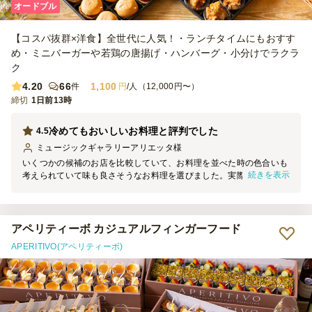
オードブル
額設定になると、さらに注文しやすくなると感じました。 【雰囲
気】 一品ずつ小分けになっているため取り分けが不要で、好きなも
【コスパ抜群×洋食】全世代に人気！・ランチタイムにもおすす
のを気軽に選べるのがとても良かったです。テーブルに並べるだけで
彩りが良く、見た目も華やかになり、ホームパーティの雰囲気を一気
め・ミニバーガーや若鶏の唐揚げ・ハンバーグ・小分けでラクラ
に盛り上げてくれました。海外からの友人にも「きれい」「食べやす
ク
い」と好評で、おもてなしにもぴったりだと感じました。 【コス
4.20
66
1,100
件
円
/人（12,000円〜）
パ】 一人当たりの金額を考えると、とてもコストパフォーマンスが
締切
高いと思います。料理の種類が多く、見た目の華やかさもあり、準備
1日前13時
にかかる時間や手間を大幅に減らせることを考えると、価格以上の価
値がありました。自分たちでこれだけの種類を用意するのは大変なの
冷めてもおいしいお料理と評判でした
4.5
で、特別な日や来客時には十分利用する価値があると感じました。
ミュージックギャラリーアリエッタ
様
いくつかの候補のお店を比較していて、お料理を並べた時の色合いも
続きを表示
考えられていて味も良さそうなお料理を選びました。実際皆様から
「美味しかった」「冷めても美味しい料理ね」と言われ、本当に良か
ったと思いました。子供たちは唐揚げとハンバーグが美味しいと喜ん
でおり、バジルのペンネが特に気に入ったというお客様もいました。
アペリティーボ カジュアルフィンガーフード
APERITIVO(アペリティーボ)