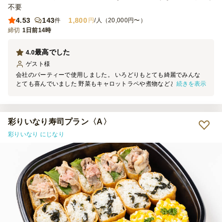
不要
4.53
143
1,800
件
円
/人（20,000円〜）
締切
1日前14時
最高でした
4.0
ゲスト
様
会社のパーティーで使用しました。 いろどりもとても綺麗でみんな
続きを表示
とても喜んでいました 野菜もキャロットラペや煮物などとても美し
くまたとてもおいしかったです また改めて使用させて頂きます
彩りいなり寿司プラン〈A〉
彩りいなり にじなり