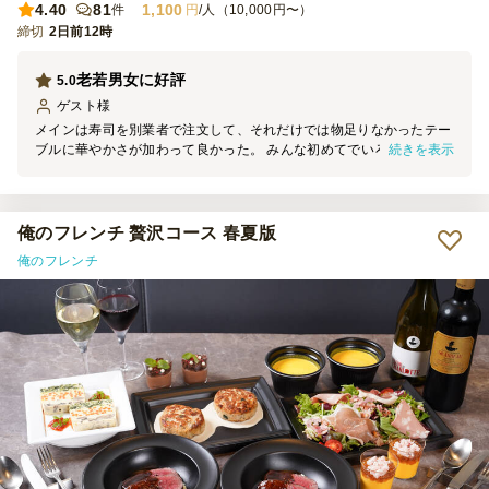
4.40
81
1,100
件
円
/人（10,000円〜）
締切
2日前12時
老若男女に好評
5.0
ゲスト
様
メインは寿司を別業者で注文して、それだけでは物足りなかったテー
続きを表示
ブルに華やかさが加わって良かった。 みんな初めてでいろんな種類
を食べられて、子供から大人まで喜んでもらえた。
俺のフレンチ 贅沢コース 春夏版
俺のフレンチ