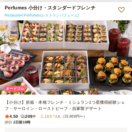
くて参加者からも好評でした。 一人前あたりの品数も多くてコスト
パフォーマンスの高さを感じました。 また機会があれば、ぜひ利用
Perfumes 小分け・スタンダードフレンチ
させていただきたいと思います。ありがとうございました。
Restaurant Perfumes(レストランパフューム)
オードブル
【小分け】折箱・本格フレンチ・ミシュラン1つ星獲得経験シェ
フ・サーロイン・ローストビーフ・自家製デザート
4.50
209
2,160
件
円
/人（15,000円〜）
締切
2日前18時