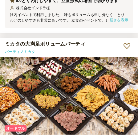
とりわけしやすく、立食形式の場面で助かります
5.0
株式会社ゴンドラ
様
社内イベントで利用しました。 味もボリュームも申し分なく、とり
続きを表示
わけのしやすさも非常に良いです。 立食のイベントで、自由にとり
わけを行う場面だったので、 小分けに盛られているのは非常に使い
やすいと感じました。
ミカタの大満足ボリュームパーティ
パーティノミカタ
オードブル