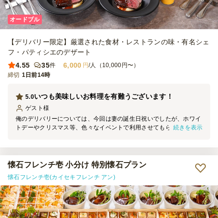
オードブル
【デリバリー限定】厳選された食材・レストランの味・有名シェ
フ・パティシエのデザート
4.55
35
6,000
件
円
/人（10,000円〜）
締切
1日前14時
いつも美味しいお料理を有難うございます！
5.0
ゲスト
様
俺のデリバリーについては、今回は妻の誕生日祝いでしたが、ホワイ
続きを表示
トデーやクリスマス等、色々なイベントで利用させてもらっていま
す。オードブルからサラダ、魚料理、メインの肉料理、そしてデザー
トに至るまで、全て美味しいですし、深紅のテーブルクロスが雰囲気
を盛り上げてくれます。お値段もリーズナブルですし、これからも折
に触れて利用していきたいと思いますので、よろしくお願い致します
懐石フレンチ壱 小分け 特別懐石プラン
♪
懐石フレンチ壱(カイセキフレンチ アン)