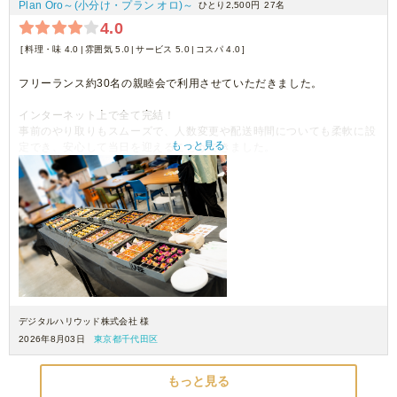
Plan Oro～(小分け・プラン オロ)～
ひとり2,500円
27名
4.0
料理・味 4.0
雰囲気 5.0
サービス 5.0
コスパ 4.0
フリーランス約30名の親睦会で利用させていただきました。
インターネット上で全て完結！
事前のやり取りもスムーズで、人数変更や配送時間についても柔軟に設
もっと見る
定でき、安心して当日を迎えることができました。
料理は一つひとつが小分けになっているため取り分けやすく、見た目も
華やかで、参加者からも「おしゃれ！」「美味しい！」という声が多く
聞かれました。会話を楽しみながら食べやすいサイズ感だったのも良か
ったです。
今回は約32名（主に女性）で利用しましたが、料理は少し余るくらいの
ボリュームでした。
十分な量がある一方で、次回は少し少なめでも良さそうだと感じまし
た。
デジタルハリウッド株式会社 様
総合的には、準備から当日まで非常にスムーズで、安心してイベント運
2026年8月03日
東京都千代田区
営ができました。
30名前後の交流会や懇親会を開催する方にはおすすめできるケータリン
もっと見る
グサービスです。