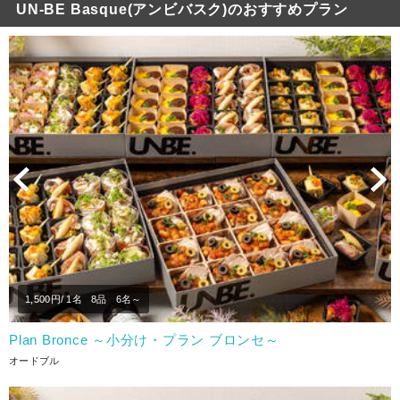
UN-BE Basque(アンビバスク)のおすすめプラン
Previous
N
1,500
円/ 1名
8品
6名～
Plan Bronce ～小分け・プラン ブロンセ～
オードブル