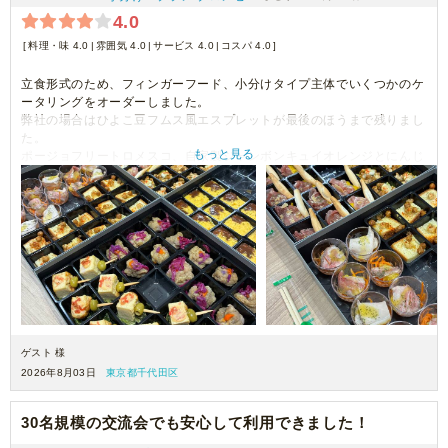
4.0
料理・味 4.0
雰囲気 4.0
サービス 4.0
コスパ 4.0
立食形式のため、フィンガーフード、小分けタイプ主体でいくつかのケ
ータリングをオーダーしました。
弊社の場合はひよこ豆フムス風エスプレットが最後のほうまで残りまし
た。
もっと見る
ポージョフリートロメスコ、自家製ジャンボンキュイオレンジとにんじ
んラペは写真のほうがボリュームと華やかさがあり、
実物は少し控えめだった印象です。
何品かいただきましたが味付け自体は良かったと思います。
小分けに際して、使い捨てトングがついているお店もあるのですが、こ
ちらは付属がなく、手で取り分ける形になったため、その点は予約時点
ですり合わせができれば使い捨てトングを調達するなり対応ができたか
なと思います。
ボックス内にきっちり小分け容器が詰まっているので手で器を取る際に
周囲の食べ物に手が触れそうかなという点が気になりました。
千切りの野菜が使われていたり、一口でパッと口に入れる、というのは
難しいメニューが多く、ピンチョスタイプのメニューが増えるとありが
ゲスト 様
たいなと感じます。
2026年8月03日
東京都千代田区
30名規模の交流会でも安心して利用できました！