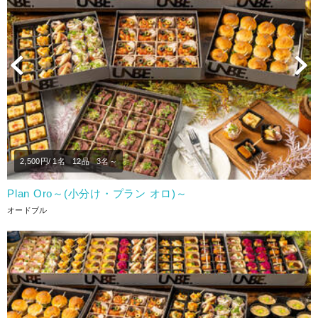
Previous
N
2,500
円/ 1名
12品
3名～
Plan Oro～(小分け・プラン オロ)～
オードブル