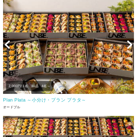
Previous
N
2,000
円/ 1名
10品
4名～
Plan Plata ～小分け・プラン プラタ～
オードブル