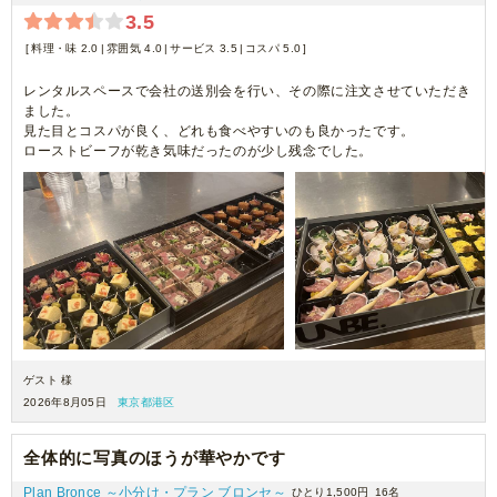
3.5
料理・味 2.0
雰囲気 4.0
サービス 3.5
コスパ 5.0
レンタルスペースで会社の送別会を行い、その際に注文させていただき
ました。
見た目とコスパが良く、どれも食べやすいのも良かったです。
ローストビーフが乾き気味だったのが少し残念でした。
ゲスト 様
2026年8月05日
東京都港区
全体的に写真のほうが華やかです
Plan Bronce ～小分け・プラン ブロンセ～
ひとり1,500円
16名