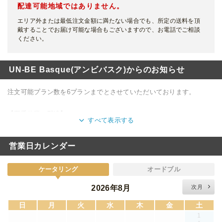
配達可能地域ではありません。
エリア外または最低注文金額に満たない場合でも、所定の送料を頂
戴することでお届け可能な場合もございますので、お電話でご相談
ください。
UN-BE Basque(アンビバスク)からのお知らせ
注文可能プラン数を6プランまでとさせていただいております。
【夏季休業の配達】
すべて表示する
通常通り配達いたします。
営業日カレンダー
ケータリング
オードブル
2026年8月
次月
日
月
火
水
木
金
土
1
×