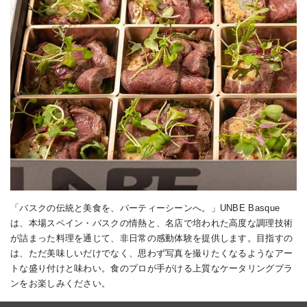
「バスクの伝統と美食を、パーティーシーンへ。」UNBE Basque
は、本場スペイン・バスクの情熱と、名店で培われた高度な調理技術
が詰まった料理を通じて、非日常の感動体験を提供します。目指すの
は、ただ美味しいだけでなく、思わず写真を撮りたくなるようなアー
トな盛り付けと味わい。食のプロが手がける上質なケータリングプラ
ンをお楽しみください。