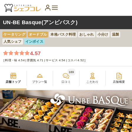
UN-BE Basque(アンビバスク)
ケータリング
オードブル
本格バスク料理
おしゃれ
小分け
温製
人気シェフ
インボイス
4.57
料理・味 4.54
雰囲気 4.71
サービス 4.54
コスパ 4.52
189
店舗トップ
プラン一覧
口コミ
こだわり
店舗概要