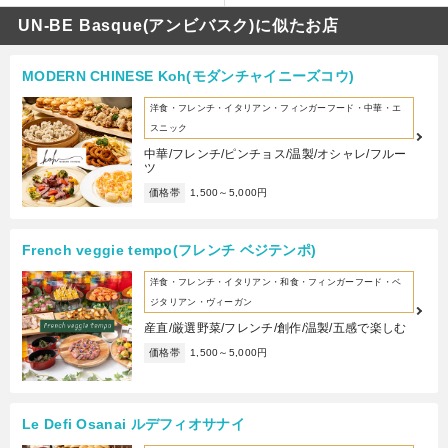
UN-BE Basque(アンビバスク)に似たお店
MODERN CHINESE Koh(モダンチャイニーズコウ)
洋食・フレンチ・イタリアン・フィンガーフード・中華・エ
スニック
中華/フレンチ/ピンチョス/温製/オシャレ/フルー
ツ
価格帯
1,500～5,000円
French veggie tempo(フレンチ ベジテンポ)
洋食・フレンチ・イタリアン・和食・フィンガーフード・ベ
ジタリアン・ヴィーガン
産直/厳選野菜/フレンチ/創作/温製/五感で楽しむ
価格帯
1,500～5,000円
Le Defi Osanai ルデフィオサナイ