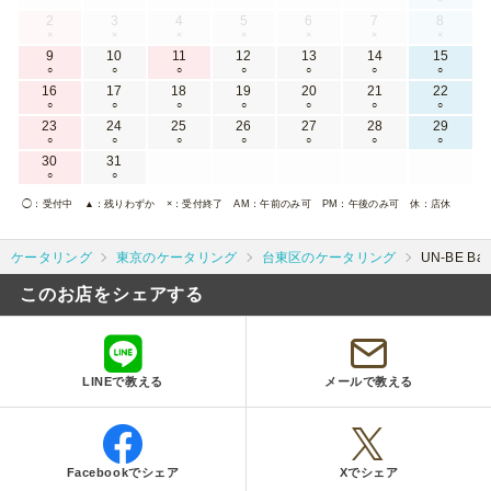
2
3
4
5
6
7
8
×
×
×
×
×
×
×
9
10
11
12
13
14
15
○
○
○
○
○
○
○
16
17
18
19
20
21
22
○
○
○
○
○
○
○
23
24
25
26
27
28
29
○
○
○
○
○
○
○
30
31
○
○
◯
：受付中
▲
：残りわずか
×
：受付終了
AM
：午前のみ可
PM
：午後のみ可
休
：店休
ケータリング
東京のケータリング
台東区のケータリング
UN-BE B
このお店をシェアする
LINEで教える
メールで教える
Facebookでシェア
Xでシェア