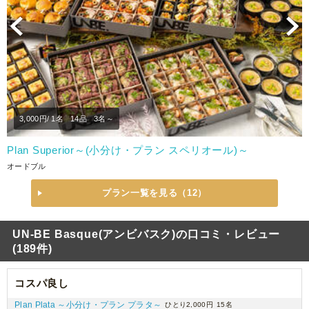
Previous
N
3,000
円/ 1名
14品
3名～
Plan Superior～(小分け・プラン スペリオール)～
オードブル
プラン一覧を見る（12）
UN-BE Basque(アンビバスク)の口コミ・レビュー
(189件)
コスパ良し
Plan Plata ～小分け・プラン プラタ～
ひとり2,000円
15名