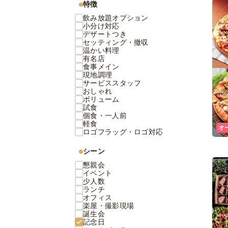
特徴
飲み放題オプション
小分け対応
デザートつき
セッティング・撤収
温かい料理
有名店
食事メイン
現地調理
サービススタッフ
おしゃれ
ボリューム
試食
個食・一人前
軽食
オ
ロゴフラッグ・ロゴ対応
シーン
懇親会
イベント
少人数
ランチ
オフィス
楽屋・撮影現場
誕生会
記念日