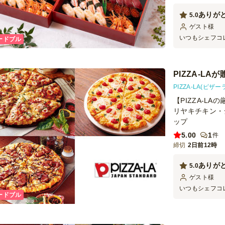
ありが
5.0
ゲスト
様
いつもシェフコ
ードブル
日は懇親会にて
目は素晴らしく
ぜひご利用させ
PIZZA-L
PIZZA-LA(ピザー
【PIZZA-L
リヤキチキン・
ップ
5.00
1
件
締切
2日前12時
ありが
5.0
ゲスト
様
いつもシェフコ
ードブル
日は懇親会にて
目は素晴らしく
ぜひご利用させ