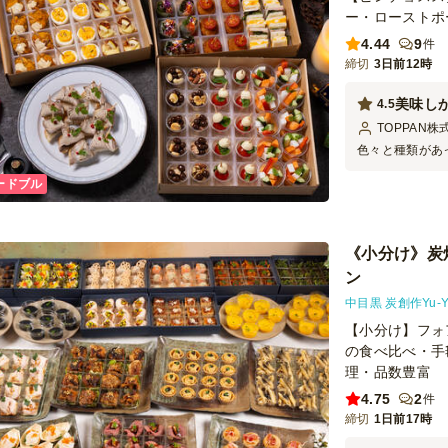
ー・ローストポ
4.44
9
件
締切
3日前12時
美味し
4.5
TOPPAN株
色々と種類があ
たりと手でつま
ードブル
野菜も多めで、
があり、注文し
《小分け》炭
ン
中目黒 炭創作Yu-Y
【小分け】フォ
の食べ比べ・手
理・品数豊富
4.75
2
件
締切
1日前17時