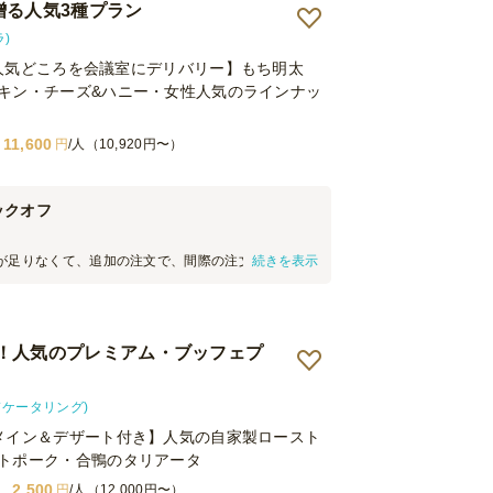
Aが贈る人気3種プラン
ラ)
Aの人気どころを会議室にデリバリー】もち明太
キン・チーズ&ハニー・女性人気のラインナッ
11,600
円
/人（10,920円〜）
ックオフ
が足りなくて、追加の注文で、間際の注文だったの
続きを表示
りに来て下さり助かりました。 また、オフィスに移
ちらも荷受けのエレベーターをしっかりと把握して
戸惑ったと思います。これからはしっかりと指示を
します。 お客様用のエレベーターに食べ物のにおい
！人気のプレミアム・ブッフェプ
ということだったので今後、しっかりとした指示を
します。
ドケータリング)
メイン＆デザート付き】人気の自家製ロースト
トポーク・合鴨のタリアータ
2,500
円
/人（12,000円〜）