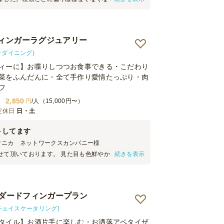
お米もの、手で持てるものがあったのでこれを選び
で良かったです。 デザートだけ何か分からない方多
改善あると嬉しいです。
ィンガーラグジュアリー
(ネオダイニング)
ィーに】お喋りしつつお食事できる・こだわり
菜をふんだんに・全て手作り愛情たっぷり・肉
フ
2,850
円
/人（15,000円〜）
定休日
日・土
トしてます
クニカ ネットワークスカンパニー
様
せて頂いております。 見た目も色鮮やかながら、良
続きを表示
種類も豊富なため とても楽しめます。 いつも同じプ
て頂いてはいますが、今後シーン別に別のプランも
思います。
ンダードフィンガープラン
ng(チェイスケータリング)
タイル】お酒片手に楽しむ・お洒落アペタイザ