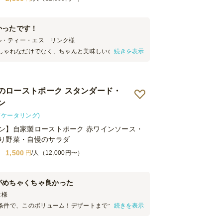
かったです！
ル・ティー・エス リンク
様
しゃれなだけでなく、ちゃんと美味しいのがありが
続きを表示
 大皿料理の盛り付けもきれいで、味とともに好評で
えば、おしぼりとフォークが各ボックスに1つずつ入れ
すが、 オードブルなので結局すべて取り出すことに
だったので、別でまとめていただけた方が嬉しかっ
のローストポーク スタンダード・
ン
ドケータリング)
ン】自家製ローストポーク 赤ワインソース・
り野菜・自慢のサラダ
1,500
円
/人（12,000円〜）
がめちゃくちゃ良かった
社
様
条件で、このボリューム！デザートまでついてて、
続きを表示
ォーマンスはなかなか右に出るものはないですね。