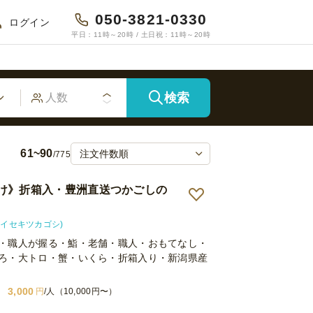
050-3821-0330
ログイン
平日：11時～20時 / 土日祝：11時～20時
検索
61~90
/775
け》折箱入・豊洲直送つかごしの
i(カイセキツカゴシ)
・職人が握る・鮨・老舗・職人・おもてなし・
ろ・大トロ・蟹・いくら・折箱入り・新潟県産
3,000
円
/人（10,000円〜）