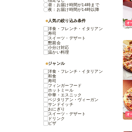
指定なし
昼：お届け時間が14時まで
夜：お届け時間が14時以降
人気の絞り込み条件
オ
洋食・フレンチ・イタリアン
寿司
スイーツ・デザート
懇親会
小分け対応
温かい料理
ジャンル
洋食・フレンチ・イタリアン
和食
寿司
フィンガーフード
ホットミール
中華・エスニック
ベジタリアン・ヴィーガン
サンドイッチ
おにぎり
スイーツ・デザート
オ
ドリンク
ピザ