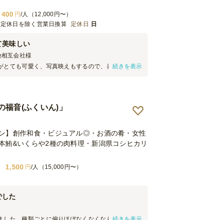
400
円
/人（12,000円〜）
※定休日を除く営業日換算
定休日
日
て美味しい
険相互会社
様
がとても可愛く、写真映えもするので、喜んで写真
続きを表示
もいました。味も甘いのとしょっぱいのがあり、ど
のが良かったです。どの世代にも好かれる味付けで
揚げとポテトも頼んだのですが、味もとても美味し
分けになっているので、片手で持って食べやすく、
の福音(ふくいん)」
生面でも安心でした。また利用したいと思います。
ン】創作和食・ビジュアル◎・お酒の肴・女性
本鮪&いくらや2種の肉料理・新潟県コシヒカリ
1,500
円
/人（15,000円〜）
でした
ました。種類ごとに偏りほぼなくなくなり、味も好
続きを表示