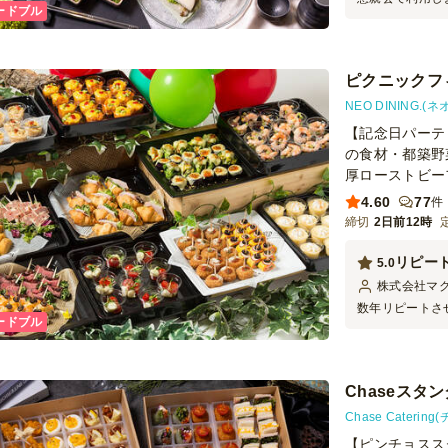
ードブル
評でした。肉や
ましたが、人気
かったようで、
ピクニックフ
NEO DINING.
【記念日パーテ
の食材・都築野
厚ローストビー
4.60
77
件
締切
2日前12時
リピー
5.0
株式会社マ
数年リピートさ
ードブル
心的な値段感で
ランで利用させ
試してみたいと
Chaseスタ
Chase Cateri
【ピンチョスス