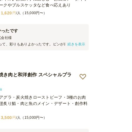
ークやブルスケッタなど食べ応えあり
1,620
円
/人（15,000円〜）
かったです
式会社
様
って、彩りもありよかったです。ピンが刺さってい
続きを表示
みやすい点も会場が汚れづらく良いと思いました。
栄養が偏りがちなパーティーメニューの中で安心感
て良かったです！
焼き肉と和洋創作 スペシャルプラ
u
アグラ・炭火焼きローストビーフ・3種のお肉
毬炙り鮨・肉と魚のメイン・デザート・創作料
3,500
円
/人（15,000円〜）