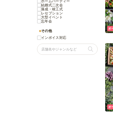
ホームパーティー
結婚式二次会
落成・竣工式
レセプション
大型イベント
忘年会
オ
その他
インボイス対応
オ