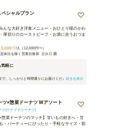
文を受け付けてくれているところも◎。 また利用し
Oスペシャルプラン
みんな大好き洋食メニュー・おひとり様のかわ
・厚切りのローストビーフ・お酒に合うおつま
3,000
円
/人（12,000円〜）
※定休日を除く営業日換算
定休日
日
も気軽に
文で、しっかりと時間通りにお届けくださいまし
続きを表示
友人のお誕生日会などでいただきましたが、こんな
きることにびっくりしました。 小分けになっていて
しいです。
イーツ×惣菜ドーナツ Wアソート
ーナツ(ドナドナドーナツ)
×惣菜ドーナツのマッチ】甘いもの好きへ・甘
も・パーティーにぴったり・手軽なサイズ・彩