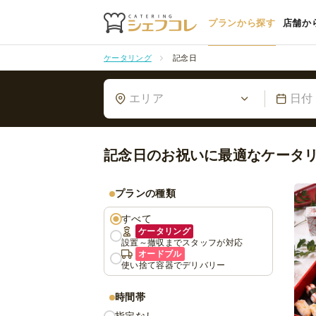
プランから探す
店舗か
ケータリング
記念日
エリア
日付
記念日のお祝いに最適なケータ
プランの種類
すべて
ケータリング
設置～撤収までスタッフが対応
オードブル
使い捨て容器でデリバリー
時間帯