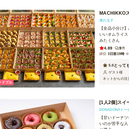
割と直前まで注
たいです♪
MACHIKK
濱の玉子
【全品小分け】
いいオムライス
みたくさん
4.89
9
件
締切
3日前19時
とって
5.0
ゲスト
様
ネットからの注
ードブル
た。以前何度か
に簡単に注文で
見た目も可愛ら
[1人2個]ス
DONADONAド
【甘いドーナツ
いのが苦手な人