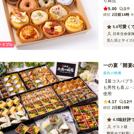
り満点
5.00
1
件
締切
2日前14時
可愛く
5.0
日本生命保
見た目とサイズ
ードブル
を撮っている方
ちらも楽しめる
大満足です。唐
かったです。小
一の宴「開宴
持ち帰る際の衛
最魚の晩餐
【最コスパプラ
も男性も喜ぶ・
使用
4.17
12
件
締切
2日前19時
味好評
4.5
ゲスト
様
懇親会で利用し