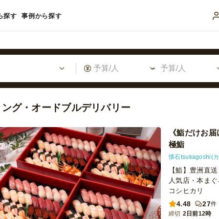
ら探す
事例から探す
リング・オードブルデリバリー
《鮨だけお届
極鮨
懐石tsukagosh
【鮨】豊洲直送
人気店・本まぐ
コシヒカリ
4.48
27
件
締切
2日前12時