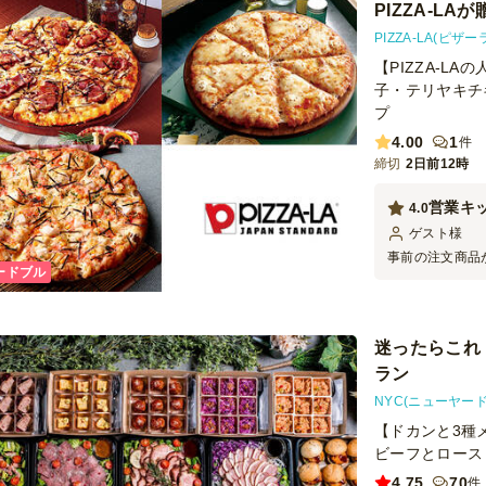
PIZZA-L
PIZZA-LA(ピザー
【PIZZA-L
子・テリヤキチ
プ
4.00
1
件
締切
2日前12時
営業キ
4.0
ゲスト
様
事前の注文商品
ードブル
ですが、時間通
転後まもなくこ
いなかったので
するようにいた
迷ったらこれ
が残るのは厳禁
ラン
するようにいた
NYC(ニューヤー
【ドカンと3種
ビーフとロース
4.75
70
件