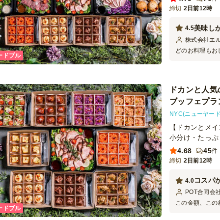
締切
2日前12時
美味し
4.5
株式会社エ
どのお料理もお
ードブル
たかったです。
した。 欲を言
られていたので
なったのが手間
ドカンと人気
たです。
ブッフェプラ
NYC(ニューヤー
【ドカンとメイ
小分け・たっぷ
4.68
45
件
締切
2日前12時
コスパ
4.0
POT合同会
この金額、この
ードブル
このコストパフ