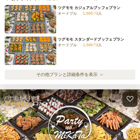
ツグモモ カジュアルブッフェプラン
オードブル
1,000
円
/人
ツグモモ スタンダードブッフェプラン
オードブル
1,500
円
/人
ツグモモ スペシャルプラン
その他プランと詳細条件を表示
オードブル
2,000
円
/人
パーティノミカタ
ツグモモ スーペリアプラン
4.27
125
件
オードブル
2,500
円
/人
ツグモモ ラグジュアリープラン