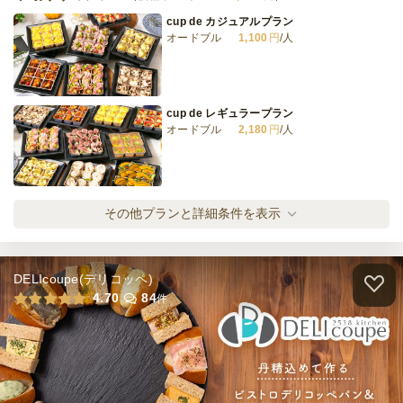
cup de カジュアルプラン
オードブル
1,100
円
/人
cup de レギュラープラン
オードブル
2,180
円
/人
cup de プレミアムプラン
その他プランと詳細条件を表示
オードブル
3,240
円
/人
DELIcoupe(デリコッペ)
ローストビーフ オニオンソースコース
4.70
84
件
オードブル
1,620
円
/人
ダブルメインのプレミアムコース