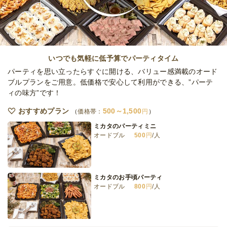
オードブル
3,000
円
/人
ツグモモ ゴールデンプラン
オードブル
3,500
円
/人
いつでも気軽に低予算でパーティタイム
パーティを思い立ったらすぐに開ける、バリュー感満載のオード
ブルプランをご用意。低価格で安心して利用ができる、”パーテ
ィの味方”です！
ツグモモ アニーバーサリープラン
オードブル
4,500
円
/人
おすすめプラン
500～1,500
価格帯：
円
ミカタのパーティミニ
オードブル
500
円
/人
百年ビストロ スタンダードブッフェプラン
オードブル
1,500
円
/人
ミカタのお手頃パーティ
オードブル
800
円
/人
全てのプランを見る（13件）
オードブル
2日前12時