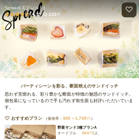
Spread(スプレッド)
SASAオリジナル・チーズバーガー
4.35
223
件
オードブル
2,080
円
/人
SASAオリジナル・中目黒バーガー
オードブル
2,530
円
/人
SASAオリジナル・ベーコンチーズバーガー
オードブル
2,300
円
/人
パーティシーンを彩る、断面映えのサンドイッチ
思わず見惚れる、彩り豊かな断面が特徴の魅惑のサンドイッチ。
個包装になっているので手も汚れず衛生面も好評いただいていま
す。
SASAオリジナル・チリチーズバーガー
オードブル
2,350
円
/人
おすすめプラン
800～1,700
価格帯：
円
野菜サンド3種プランA
オードブル
800
円
/人