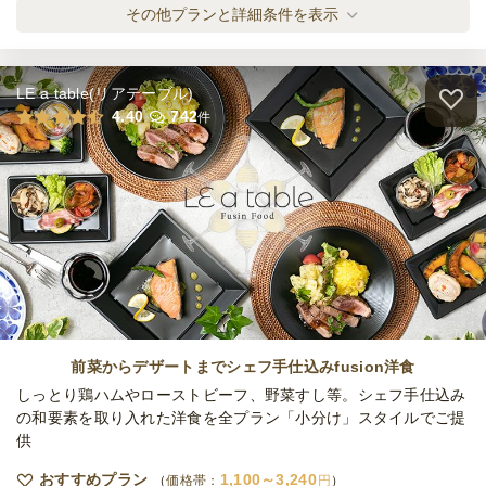
全てのプランを見る（2件）
その他プランと詳細条件を表示
オードブル
1日前14時
締切
※定休日を除く営業日換算
LE a table(リアテーブル)
日
定休日
4.40
742
件
37,000
最低ご注文金額
円
前菜からデザートまでシェフ手仕込みfusion洋食
しっとり鶏ハムやローストビーフ、野菜すし等。シェフ手仕込み
の和要素を取り入れた洋食を全プラン「小分け」スタイルでご提
供
おすすめプラン
1,100～3,240
価格帯：
円