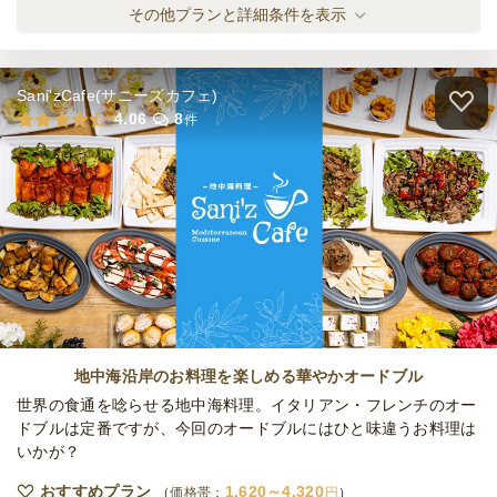
③〈1人2個〉PREMIUM 贅沢DELIサンドイ
その他プランと詳細条件を表示
ッチプラン
オードブル
700
円
/人
Sani'zCafe(サニーズカフェ)
④〈1人2個〉PREMIUM DELI＆SWEETSサ
4.06
8
件
ンドイッチプラン
オードブル
700
円
/人
⑤〈1人3個〉嬉しい個包装DELIサンドイッ
チプラン
オードブル
900
円
/人
⑥〈1人3個〉人気店のDELI＆スイーツサン
ドイッチプラン
地中海沿岸のお料理を楽しめる華やかオードブル
オードブル
900
円
/人
世界の食通を唸らせる地中海料理。イタリアン・フレンチのオー
ドブルは定番ですが、今回のオードブルにはひと味違うお料理は
いかが？
⑦〈1人3個〉PREMIUMな自家製DELIサン
ドイッチプラン
おすすめプラン
1,620～4,320
価格帯：
円
オードブル
1,000
円
/人