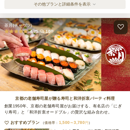
締切
ミカタのパーティライト
その他プランと詳細条件を表示
日・土
定休日
オードブル
1,000
円
/人
38,000
最低ご注文金額
円
茶月(チャゲツ)
ミカタのパーティスタンダード
4.75
10
件
オードブル
1,200
円
/人
ミカタの大満足ボリュームパーティ
オードブル
1,500
円
/人
全てのプランを見る（5件）
京都の老舗寿司屋が贈る寿司と和洋折衷パーティ料理
オードブル
創業1950年、京都の老舗寿司屋がお届けする、有名店の「にぎ
1日前18時
締切
り寿司」と「和洋折衷オードブル」の贅沢な組み合わせ。
38,000
最低ご注文金額
円
おすすめプラン
1,500～3,780
価格帯：
円