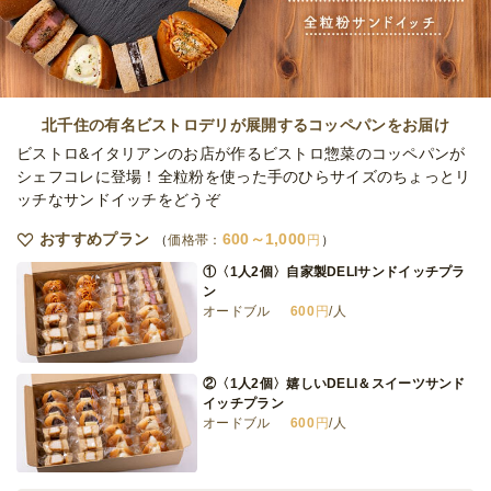
オードブル
3,240
円
/人
全てのプランを見る（5件）
北千住の有名ビストロデリが展開するコッペパンをお届け
オードブル
ビストロ&イタリアンのお店が作るビストロ惣菜のコッペパンが
1日前18時
締切
シェフコレに登場！全粒粉を使った手のひらサイズのちょっとリ
37,000
最低ご注文金額
円
ッチなサンドイッチをどうぞ
おすすめプラン
600～1,000
価格帯：
円
①〈1人2個〉自家製DELIサンドイッチプラ
ン
オードブル
600
円
/人
②〈1人2個〉嬉しいDELI＆スイーツサンド
イッチプラン
オードブル
600
円
/人