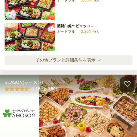
オードブル
1,650
円
/人
温製白虎〜ビャッコ～
オードブル
2,200
円
/人
温製朱雀〜スザク〜
その他プランと詳細条件を表示
オードブル
2,860
円
/人
SEASON(シーズン)
温製青龍〜セイリュウ～
4.15
180
件
オードブル
3,630
円
/人
温製麒麟〜キリン〜
オードブル
4,400
円
/人