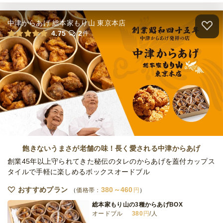
中津からあげ 総本家もり山 東京本店
【手まり寿司つき】リーズナブルフィンガー
4.75
2
件
プラン
ケータリング
1,749
円
/人
【ケーキつき】リーズナブルSeaSon(シーズ
ン)プラン
ケータリング
1,749
円
/人
【ケーキつき】リーズナブルフィンガープラ
ン
飽きないうまさが老舗の味！長く愛される中津からあげ
ケータリング
1,749
円
/人
創業45年以上守られてきた秘伝のタレのからあげを蓋付カップス
タイルで手軽に楽しめるボックスオードブル
ベーシックSeaSon(シーズン)プラン
おすすめプラン
380～460
価格帯：
円
ケータリング
2,365
円
/人
総本家もり山の3種からあげBOX
オードブル
380
円
/人