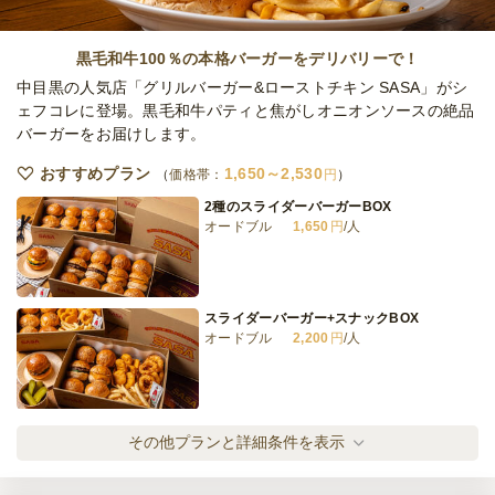
黒毛和牛100％の本格バーガーをデリバリーで！
中目黒の人気店「グリルバーガー&ローストチキン SASA」がシ
ェフコレに登場。黒毛和牛パティと焦がしオニオンソースの絶品
バーガーをお届けします。
おすすめプラン
1,650～2,530
価格帯：
円
2種のスライダーバーガーBOX
オードブル
1,650
円
/人
スライダーバーガー+スナックBOX
オードブル
2,200
円
/人
SASAオリジナル・ハンバーガー
その他プランと詳細条件を表示
オードブル
1,870
円
/人