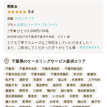
懇親会
5.0
フロンティア
店舗
お得なリーズナブルコース
プラン
ひとり2,200円/ 50名
ご予算
2026年3月27日
千葉県千葉市中央区 ゲスト 様
とても丁寧でスムーズなご対応をしていただきました！
続きを表示する
また、ご担当してくださった方々がとても優しく、準備から
撤去までスムーズでした！
機会があればまたぜひお願いしたいです！
千葉県のケータリングサービス提供エリア
本当にありがとうございました！
千葉市
千葉市中央区
千葉市美浜区
千葉市稲毛区
千葉市花見川区
千葉市緑区
千葉市若葉区
市川市
船橋市
松戸市
浦安市
市原市
柏市
流山市
木更津市
八千代市
我孫子市
佐倉市
習志野市
成田市
富津市
四街道市
勝浦市
野田市
八街市
鴨川市
袖ケ浦市
長生郡長生村
長生郡長柄町
富里市
旭市
いすみ市
印西市
香取市
鎌ケ谷市
君津市
山武市
白井市
匝瑳市
館山市
銚子市