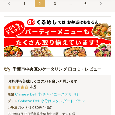
1
2
3
…
6
〈食べ応え抜群〉5種人気サンドイッチ(カッ
プフード付き)
オードブル
2,100
円
/人
〈シンプルこそ王道〉たまごサンド食べ比べ
プラン
オードブル
630
円
/人
〈かわいいフォルムにうっとり〉ミニ丸コッ
ペプラン
千葉市中央区のケータリング 口コミ・レビュー
オードブル
1,200
円
/人
お料理も美味しくコスパも良いと思います
4.5
〈生地の食感を楽しめる〉惣菜ミニクロワッ
Chinese Deli 李(チャイニーズデリ リ)
サン
店舗
オードブル
1,200
円
/人
Chinese Deli 小分けスタンダードプラン
プラン
ひとり1,080円/ 40名
ご予算
2026年4月17日
千葉県千葉市中央区 ゲスト 様