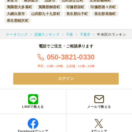
東金市
南房総市
茂原市
山武郡芝山町
安房郡鋸南町
夷隅郡大多喜町
夷隅郡御宿町
印旛郡栄町
印旛郡酒々井町
大網白里市
山武郡九十九里町
長生郡白子町
長生郡長南町
長生郡睦沢町
ケータリング
店舗ランキング
千葉
千葉市
中央区のランキング
電話でご注文・ご相談承ります
050-3821-0330
平日：11時～20時、土日祝：11時～20時
ログイン
LINEで教える
メールで教える
Facebookでシェア
Xでシェア