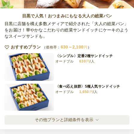
野菜3種&フルーツサンド2種と惣菜プラン
オードブル
1,700
円
/人
目黒で人気！おつまみにもなる大人の総菜パン
目黒に店舗を構え多数メディアで紹介された「大人の総菜パン」
をお届け！華やかなこだわりの総菜サンドイッチにケーキのよう
なスイーツサンドも。
全てのプランを見る（6件）
おすすめプラン
630～2,100
オードブル
価格帯：
円
2日前15時
締切
〈シンプル〉定番2種サンドイッチ
42,000
最低ご注文金額
円
オードブル
630
円
/人
〈食べ応え抜群〉5種人気サンドイッチ
オードブル
1,650
円
/人
〈シンプル〉定番2種サンドイッチ(カップフ
その他プランと詳細条件を表示
ード付き)
オードブル
1,000
円
/人