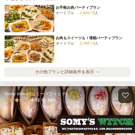
お手軽お肉パーティプラン
オードブル
1,620
円
/人
⑧〈1人3個〉PREMIUM DELI＆SWEETSサ
ンドイッチプラン
オードブル
1,000
円
/人
お肉もスイーツも！堪能パーティプラン
オードブル
2,700
円
/人
全てのプランを見る（8件）
オードブル
2日前12時
締切
地中海ライトパーティプラン
その他プランと詳細条件を表示
37,000
最低ご注文金額
円
オードブル
1,620
円
/人
Somy'sWitch(ソミーズウィッチ)
地中海スタンダードパーティプラン
4.72
35
件
オードブル
2,160
円
/人
地中海デラックスパーティプラン