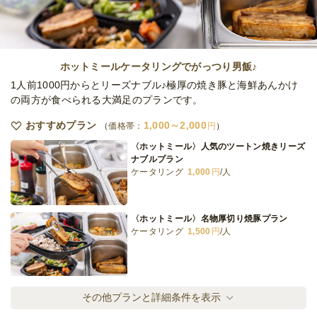
《鮨だけお届け》茶月の粋プラン
オードブル
1,500
円
/人
ホットミールケータリングでがっつり男飯♪
1人前1000円からとリーズナブル♪極厚の焼き豚と海鮮あんかけ
の両方が食べられる大満足のプランです。
《鮨だけお届け》茶月の匠プラン
おすすめプラン
1,000～2,000
価格帯：
円
オードブル
2,000
円
/人
〈ホットミール〉人気のツートン焼きリーズ
ナブルプラン
ケータリング
1,000
円
/人
《鮨だけお届け》茶月の極プラン
オードブル
3,000
円
/人
〈ホットミール〉名物厚切り焼豚プラン
ケータリング
1,500
円
/人
全てのプランを見る（8件）
オードブル
〈ホットミール〉ボリューム満点プラン
その他プランと詳細条件を表示
3日前12時
締切
ケータリング
2,000
円
/人