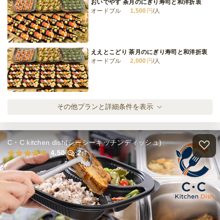
おいでやす 茶月のにぎり寿司と和洋折衷
オードブル
1,500
円
/人
ええとこどり 茶月のにぎり寿司と和洋折衷
オードブル
2,000
円
/人
はんなり 茶月のにぎり寿司と和洋折衷
その他プランと詳細条件を表示
オードブル
2,500
円
/人
C・C kitchen dish(シーシーキッチンディッシュ)
おおきに 茶月のにぎり寿司と和洋折衷
4.50
2
件
オードブル
3,000
円
/人
ごっつ 茶月のにぎり寿司と和洋折衷
オードブル
3,780
円
/人