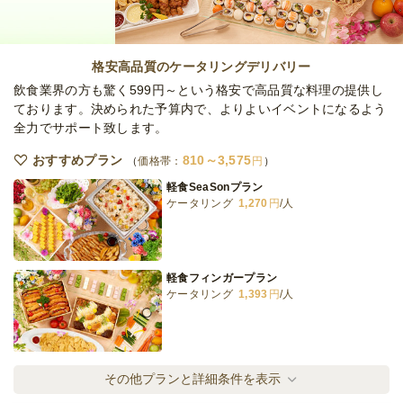
全てのプランを見る（5件）
格安高品質のケータリングデリバリー
オードブル
飲食業界の方も驚く599円～という格安で高品質な料理の提供し
3日前12時
締切
ております。決められた予算内で、よりよいイベントになるよう
40,000
最低ご注文金額
円
全力でサポート致します。
おすすめプラン
810～3,575
価格帯：
円
軽食SeaSonプラン
ケータリング
1,270
円
/人
軽食フィンガープラン
ケータリング
1,393
円
/人
【手まり寿司つき】リーズナブルSeaSon(シ
その他プランと詳細条件を表示
ーズン)プラン
ケータリング
1,749
円
/人