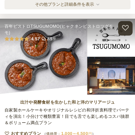
全てのプランを見る（2件）
その他プランと詳細条件を表示
オードブル
3日前15時
締切
※定休日を除く営業日換算
百年ビストロTSUGUMOMO(ヒャクネンビストロツグモ
日・土・祝
定休日
モ)
38,000
最低ご注文金額
円
4.57
85
件
出汁や発酵食材を生かした和と洋のマリアージュ
自家製ホールケーキやオリジナルレシピの和洋折衷料理でパーテ
ィを演出！小分けで種類豊富！目でも舌でも楽しめるコスパ抜群
＆ボリューム満点プラン
おすすめプラン
1,000～4,500
価格帯：
円