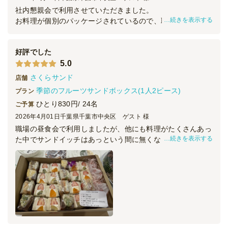
〈贅沢に生クリーム使用〉3種のミニフレン
社内懇親会で利用させていただきました。
チトースト
オードブル
1,250
円
/人
続きを表示する
お料理が個別のパッケージされているので、取りやすく衛生
的で好評でした。
個々のお料理も美味しかったです。
好評でした
全てのプランを見る（11件）
ボリュームを懸念していましたが、シニア世代にはちょうど
5.0
良い感じでした。
オードブル
さくらサンド
店舗
2日前16時
締切
季節のフルーツサンドボックス(1人2ピース)
プラン
※定休日を除く営業日換算
木
定休日
ひとり830円/ 24名
ご予算
42,000
最低ご注文金額
円
2026年4月01日
千葉県千葉市中央区 ゲスト 様
職場の昼食会で利用しましたが、他にも料理がたくさんあっ
続きを表示する
た中でサンドイッチはあっという間に無くなりました。特に
フルーツサンド高評価でした。また利用したいと思います。