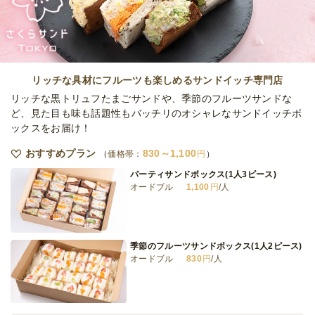
リッチな具材にフルーツも楽しめるサンドイッチ専門店
リッチな黒トリュフたまごサンドや、季節のフルーツサンドな
ど、見た目も味も話題性もバッチリのオシャレなサンドイッチボ
ックスをお届け！
おすすめプラン
830～1,100
価格帯：
円
パーティサンドボックス(1人3ピース)
オードブル
1,100
円
/人
季節のフルーツサンドボックス(1人2ピース)
オードブル
830
円
/人