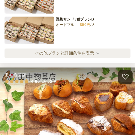
全てのプランを見る（7件）
オードブル
4日前15時
締切
野菜サンド3種プランB
※定休日を除く営業日換算
オードブル
800
円
/人
火
定休日
42,000
最低ご注文金額
円
フルーツサンド3種プラン
その他プランと詳細条件を表示
オードブル
1,000
円
/人
田中惣菜店
野菜サンド5種プラン
4.60
52
件
オードブル
1,300
円
/人
デリ有り 野菜5種のサンドイッチプラン
オードブル
1,600
円
/人