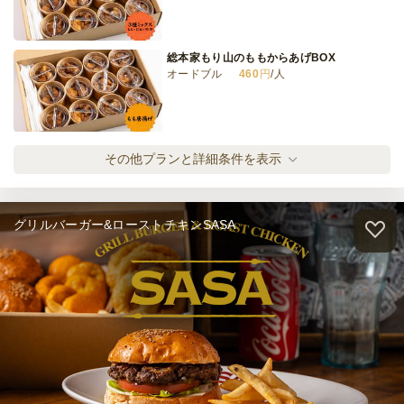
ベーシックフィンガープラン
ケータリング
2,365
円
/人
総本家もり山のももからあげBOX
オードブル
460
円
/人
全てのプランを見る（33件）
オードブル
総本家もり山のムネからあげBOX
その他プランと詳細条件を表示
1日前15時
締切
オードブル
380
円
/人
40,000
最低ご注文金額
円
ケータリング
グリルバーガー&ローストチキンSASA
3日前15時
締切
全てのプランを見る（3件）
80,000
最低ご注文金額
円
オードブル
2日前15時
締切
※定休日を除く営業日換算
日・月
定休日
41,000
最低ご注文金額
円