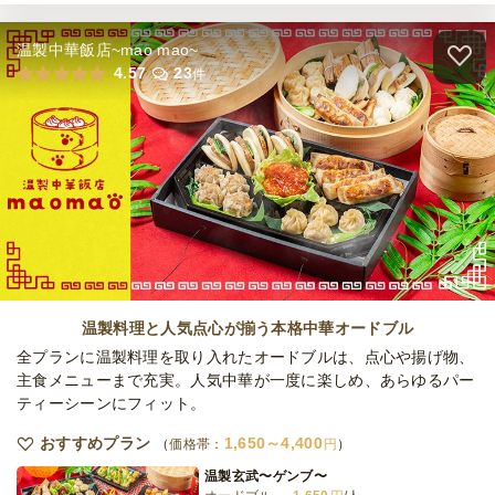
日・土・祝
定休日
39,000
最低ご注文金額
円
温製中華飯店~mao mao~
全てのプランを見る（3件）
4.57
23
件
ケータリング
5日前18時
締切
40,000
最低ご注文金額
円
温製料理と人気点心が揃う本格中華オードブル
全プランに温製料理を取り入れたオードブルは、点心や揚げ物、
主食メニューまで充実。人気中華が一度に楽しめ、あらゆるパー
ティーシーンにフィット。
おすすめプラン
1,650～4,400
価格帯：
円
温製玄武〜ゲンブ〜